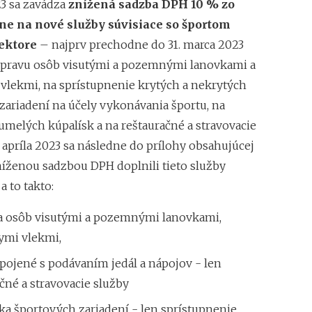
3 sa zavádza
znížená sadzba DPH 10 % zo
ane
na nové služby súvisiace so športom
sektore
– najprv prechodne do 31. marca 2023
repravu osôb visutými a pozemnými lanovkami a
 vlekmi, na sprístupnenie krytých a nekrytých
zariadení na účely vykonávania športu, na
umelých kúpalísk a na reštauračné a stravovacie
. apríla 2023 sa následne do prílohy obsahujúcej
níženou sadzbou DPH doplnili tieto služby
 to takto:
a osôb visutými a pozemnými lanovkami,
ymi vlekmi,
pojené s podávaním jedál a nápojov - len
čné a stravovacie služby
ka športových zariadení - len sprístupnenie