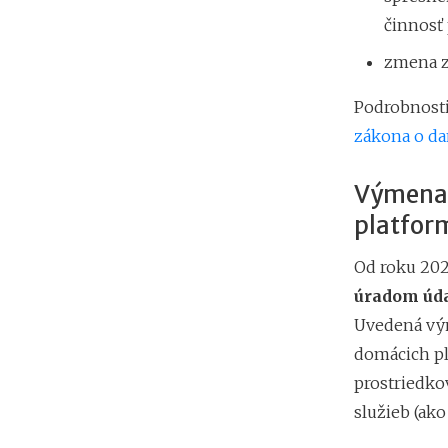
činnosť 
zmena z
Podrobnosti
zákona o da
Výmena 
platfor
Od roku 202
úradom úda
Uvedená vým
domácich pl
prostriedko
služieb (ako