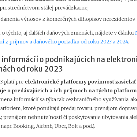
prostredníctvom stálej prevádzkarne,
danenia výnosov z komerčných dlhopisov nerezidentov.
 o týchto, aj ďalších daňových zmenách, nájdete v článku
ni z príjmov a daňového poriadku od roku 2023 a 2024
.
informácií o podnikajúcich na elektron
mách od roku 2023
3 platí pre
elektronické platformy povinnosť zasiela
je o predávajúcich a ich príjmoch na týchto platfor
ena informácií sa týka tak cezhraničného využívania, ako
atforiem, ktoré ponúkajú predaj tovaru, prenájom dopra
v, prenájom nehnuteľností či poskytovanie ubytovania ale
 napr. Booking, Airbnb, Uber, Bolt a pod.).