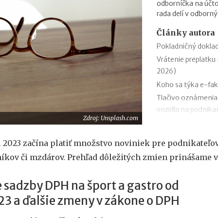
odborníčka na účto
rada delí v odborný
Články autora
Pokladničný doklad
Vrátenie preplatku 
2026)
Koho sa týka e-fak
Tlačivo oznámenia
vozidla na podnikan
Zdroj: Unsplash.com
Podanie daňového p
Zmeny v evidencii 
 2023 začína platiť množstvo noviniek pre podnikateľov
Stravné (diéty) od 
íkov či mzdárov. Prehľad dôležitých zmien prinášame v
Zmeny v sociálnom
Odvodová odpočíta
 sadzby DPH na šport a gastro od
1.1.2026
23 a ďalšie zmeny v zákone o DPH
11 mýtov o dôcho