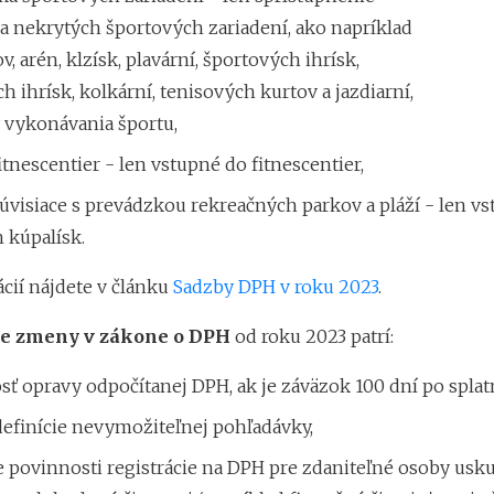
a nekrytých športových zariadení, ako napríklad
v, arén, klzísk, plavární, športových ihrísk,
h ihrísk, kolkární, tenisových kurtov a jazdiarní,
 vykonávania športu,
itnescentier - len vstupné do fitnescentier,
úvisiace s prevádzkou rekreačných parkov a pláží - len v
 kúpalísk.
cií nájdete v článku
Sadzby DPH v roku 2023
.
ie zmeny v zákone o DPH
od roku 2023 patrí:
ť opravy odpočítanej DPH, ak je záväzok 100 dní po splatn
efinície nevymožiteľnej pohľadávky,
e povinnosti registrácie na DPH pre zdaniteľné osoby usk