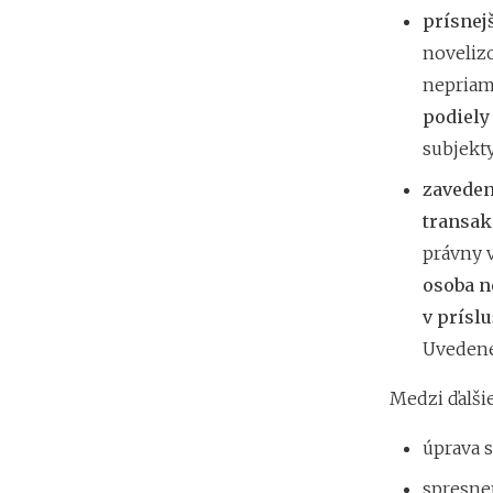
prísnej
noveliz
nepriam
podiely
subjekt
zaveden
transak
právny 
osoba n
v prísl
Uvedené 
Medzi ďalši
úprava s
spresne