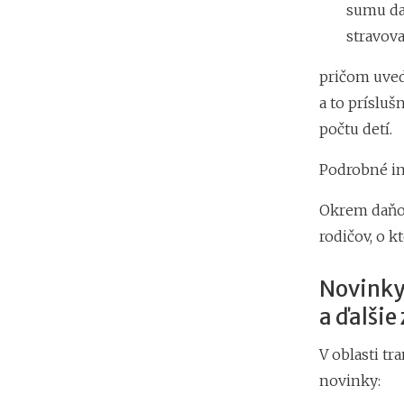
sumu daň
stravova
pričom uve
a to príslu
počtu detí.
Podrobné in
Okrem daňov
rodičov, o k
Novinky
a ďalšie
V oblasti tr
novinky: