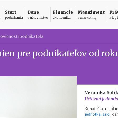
Štart
Dane
Financie
Manažment
Prá
e
podnikania
a účtovníctvo
ekonomika
a marketing
a legi
ovinnosti podnikateľa
mien pre podnikateľov od rok
Veronika Solí
Účtovná jednotka,
Konateľka a spolum
jednotka, s.r.o.
, d