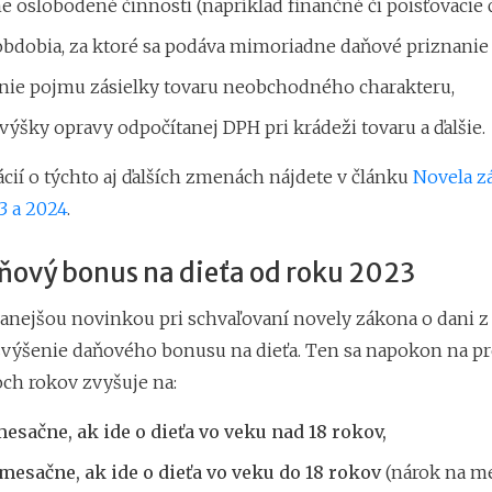
 oslobodené činnosti (napríklad finančné či poisťovacie č
bdobia, za ktoré sa podáva mimoriadne daňové priznanie
nie pojmu zásielky tovaru neobchodného charakteru,
výšky opravy odpočítanej DPH pri krádeži tovaru a ďalšie.
cií o týchto aj ďalších zmenách nájdete v článku
Novela z
3 a 2024
.
aňový bonus na dieťa od roku 2023
anejšou novinkou pri schvaľovaní novely zákona o dani z
zvýšenie daňového bonusu na dieťa. Ten sa napokon na p
ch rokov zvyšuje na:
esačne, ak ide o dieťa vo veku nad 18 rokov,
 mesačne, ak ide o dieťa vo veku do 18 rokov
(nárok na m