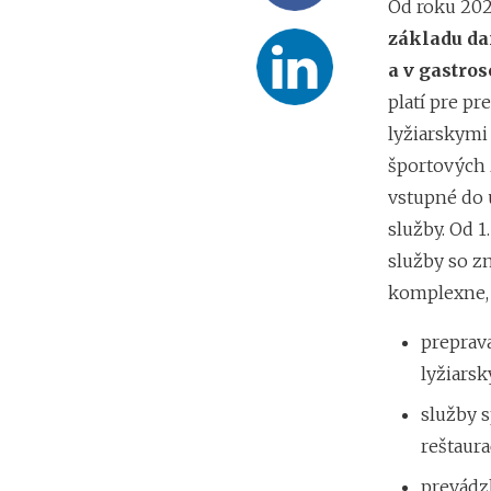
Od roku 202
základu d
a v gastro
platí pre p
lyžiarskymi
športových 
vstupné do 
služby. Od 1
služby so z
komplexne, a
preprav
lyžiarsk
služby s
reštaura
prevádz