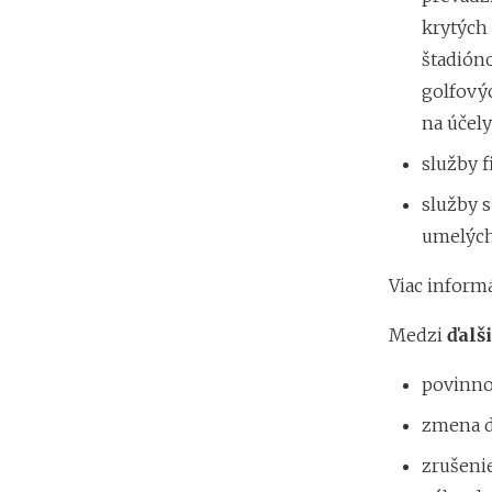
krytých 
štadióno
golfovýc
na účely
služby f
služby s
umelých
Viac informá
Medzi
ďalš
povinnos
zmena d
zrušeni