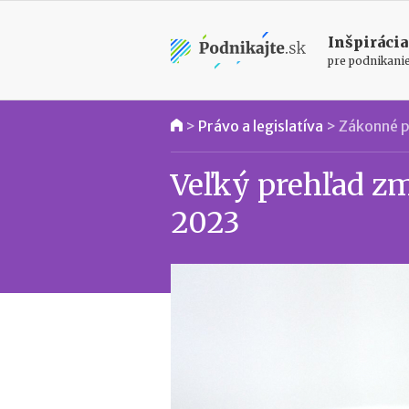
Inšpirácia
pre podnikani
>
Právo a legislatíva
>
Zákonné p
Veľký prehľad z
2023