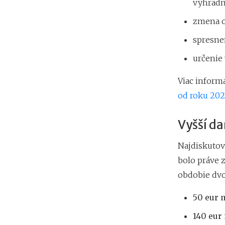
výhradne
zmena o
spresne
určenie 
Viac informá
od roku 202
Vyšší d
Najdiskutov
bolo práve 
obdobie dvo
50 eur m
140 eur