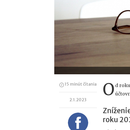
O
15 minút čítania
d roku
účtovn
2.1.2023
Zníženie
roku 20