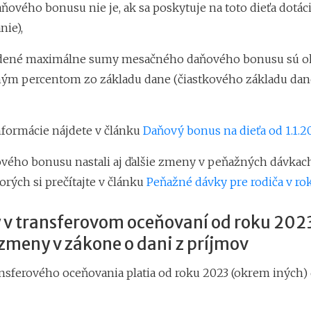
ového bonusu nie je, ak sa poskytuje na toto dieťa dotác
nie),
dené maximálne sumy mesačného daňového bonusu sú oh
šným percentom zo základu dane (čiastkového základu dane
formácie nájdete v článku
Daňový bonus na dieťa od 1.1.2
ého bonusu nastali aj ďalšie zmeny v peňažných dávkac
torých si prečítajte v článku
Peňažné dávky pre rodiča v ro
 v transferovom oceňovaní od roku 202
 zmeny v zákone o dani z príjmov
ansferového oceňovania platia od roku 2023 (okrem iných) 