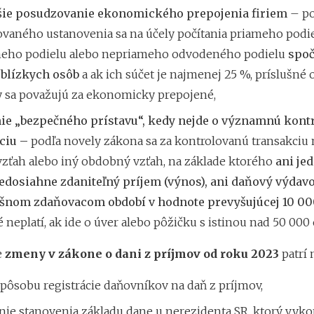
šie posudzovanie ekonomického prepojenia firiem
– po
ovaného ustanovenia sa na účely počítania priameho podie
eho podielu alebo nepriameho odvodeného podielu
spoč
 blízkych osôb
a ak ich súčet je najmenej 25 %, príslušné 
y sa považujú za ekonomicky prepojené,
ie „bezpečného prístavu“, kedy nejde o významnú kont
ciu –
podľa novely zákona sa za kontrolovanú transakciu
vzťah alebo iný obdobný vzťah, na základe ktorého
ani je
edosiahne zdaniteľný príjem (výnos), ani daňový výdav
ušnom zdaňovacom období v hodnote prevyšujúcej 10 00
neplatí, ak ide o úver alebo pôžičku s istinou nad 50 000 
e
zmeny v zákone o dani z príjmov od roku 2023
patrí 
pôsobu registrácie daňovníkov na daň z príjmov,
nie stanovenia základu dane u nerezidenta SR, ktorý vyk