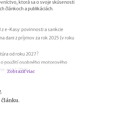
vníctvo, ktorá sa o svoje skúsenosti
f
ch článkoch a publikáciách.
i
r
m
e
 z e-Kasy: povinnosti a sankcie
:
na dani z príjmov za rok 2025 (v roku
a
k
ý
túra od roku 2027?
m
 o použití osobného motorového
á
ie od 1.1.2026
Zobraziť viac
s
k
riznania za rok 2025 (v roku 2026)
u
tržieb od roku 2026
t
,
1.12.2025
o
 článku.
č
 poistení SZČO od 1.1.2026
n
teľná položka z príjmu trénerov od
ý
v
ý
dkoch
z