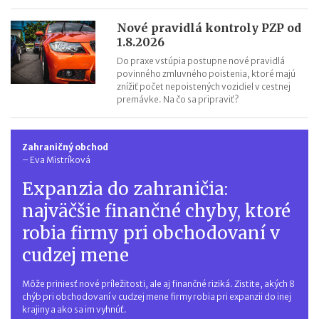
Nové pravidlá kontroly PZP od
1.8.2026
Do praxe vstúpia postupne nové pravidlá
povinného zmluvného poistenia, ktoré majú
znížiť počet nepoistených vozidiel v cestnej
premávke. Na čo sa pripraviť?
Zahraničný obchod
–
Eva Mistríková
Expanzia do zahraničia:
najväčšie finančné chyby, ktoré
robia firmy pri obchodovaní v
cudzej mene
Môže priniesť nové príležitosti, ale aj finančné riziká. Zistite, akých 8
chýb pri obchodovaní v cudzej mene firmy robia pri expanzii do inej
krajiny a ako sa im vyhnúť.