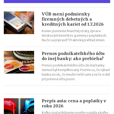
VÚB mení podmienky
firemných debetných a
kreditných kariet od 1.7.2026
Koniec poistenia finančnej straty, úprava
letiskových benefitov aj zmeny v poplatkoch.
Na čo sa pripraviť? Praktický prehľad zmien.
Prenos podnikateľského účtu
do inej banky: ako prebieha?
Prenos podnikateľského účtu do inej banky
nemusí byť komplikovaný. Pozrite sa, čo vybaví
banka za vás, čo musíte riešiť sami a na čo si dať
pri prenose účtu pozor.
Prepis auta: cena a poplatky v
roku 2026
Koľko stojí prihlásenie nového vozidla a koľko