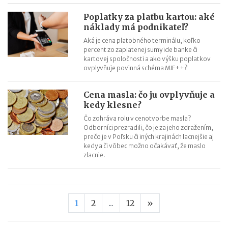
Poplatky za platbu kartou: aké
náklady má podnikateľ?
Aká je cena platobného terminálu, koľko
percent zo zaplatenej sumy ide banke či
kartovej spoločnosti a ako výšku poplatkov
ovplyvňuje povinná schéma MIF++?
Cena masla: čo ju ovplyvňuje a
kedy klesne?
Čo zohráva rolu v cenotvorbe masla?
Odborníci prezradili, čo je za jeho zdražením,
prečo je v Poľsku či iných krajinách lacnejšie aj
kedy a či vôbec možno očakávať, že maslo
zlacnie.
Nasledujúca stran
1
2
...
12
»