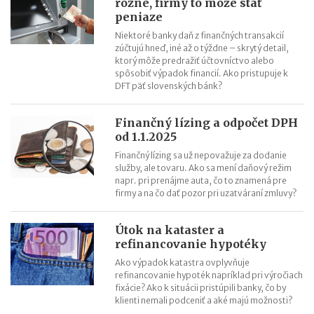
rôzne, firmy to môže stáť
peniaze
Niektoré banky daň z finančných transakcií
zúčtujú hneď, iné až o týždne – skrytý detail,
ktorý môže predražiť účtovníctvo alebo
spôsobiť výpadok financií. Ako pristupuje k
DFT päť slovenských bánk?
Finančný lízing a odpočet DPH
od 1.1.2025
Finančný lízing sa už nepovažuje za dodanie
služby, ale tovaru. Ako sa mení daňový režim
napr. pri prenájme auta, čo to znamená pre
firmy a na čo dať pozor pri uzatváraní zmluvy?
Útok na kataster a
refinancovanie hypotéky
Ako výpadok katastra ovplyvňuje
refinancovanie hypoték napríklad pri výročiach
fixácie? Ako k situácii pristúpili banky, čo by
klienti nemali podceniť a aké majú možnosti?