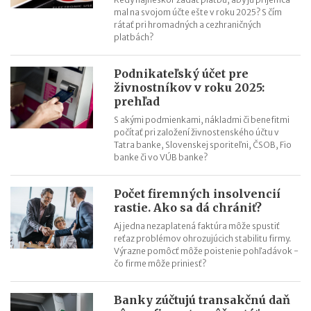
mal na svojom účte ešte v roku 2025? S čím
rátať pri hromadných a cezhraničných
platbách?
Podnikateľský účet pre
živnostníkov v roku 2025:
prehľad
S akými podmienkami, nákladmi či benefitmi
počítať pri založení živnostenského účtu v
Tatra banke, Slovenskej sporiteľni, ČSOB, Fio
banke či vo VÚB banke?
Počet firemných insolvencií
rastie. Ako sa dá chrániť?
Aj jedna nezaplatená faktúra môže spustiť
reťaz problémov ohrozujúcich stabilitu firmy.
Výrazne pomôcť môže poistenie pohľadávok -
čo firme môže priniesť?
Banky zúčtujú transakčnú daň