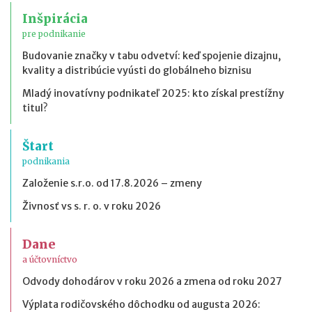
Inšpirácia
pre podnikanie
Budovanie značky v tabu odvetví: keď spojenie dizajnu,
kvality a distribúcie vyústi do globálneho biznisu
Mladý inovatívny podnikateľ 2025: kto získal prestížny
titul?
Štart
podnikania
Založenie s.r.o. od 17.8.2026 – zmeny
Živnosť vs s. r. o. v roku 2026
Dane
a účtovníctvo
Odvody dohodárov v roku 2026 a zmena od roku 2027
Výplata rodičovského dôchodku od augusta 2026: