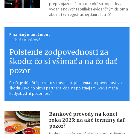
prepis ojazdeného auta? Aké sú poplatky za
vydanie nových tabuliek s evidenčným číslom a
ako na tzv. registračnej dani ušetriť?
Finančný manažment
–
Libuša Kuníková
Poistenie zodpovednosti za
škodu: čo si všímať a na čo dať
pozor
Prečo je dôležité preveriť si existenciu poistenia zodpovednosti za
škodu u svojho biznis partnera, čo si na poistnej zmluve všímať a
kedy zbystriť pozornosť?
Bankové prevody na konci
roka 2025: na aké termíny dať
pozor?
Kedy najneskôr zadať platbu, aby ju príjemca