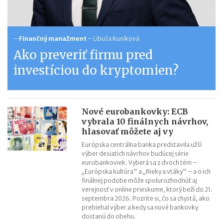
–
Finančný manažment
–
Libuša Kuníková
Ako preveriť firmu pred
investíciou do kryptomien?
Nové eurobankovky: ECB
vybrala 10 finálnych návrhov,
hlasovať môžete aj vy
Európska centrálna banka predstavila užší
výber desiatich návrhov budúcej série
eurobankoviek. Vyberá sa z dvoch tém –
„Európska kultúra" a „Rieky a vtáky" – a o ich
finálnej podobe môže spolurozhodnúť aj
verejnosť v online prieskume, ktorý beží do 21.
septembra 2026. Pozrite si, čo sa chystá, ako
prebiehal výber a kedy sa nové bankovky
dostanú do obehu.