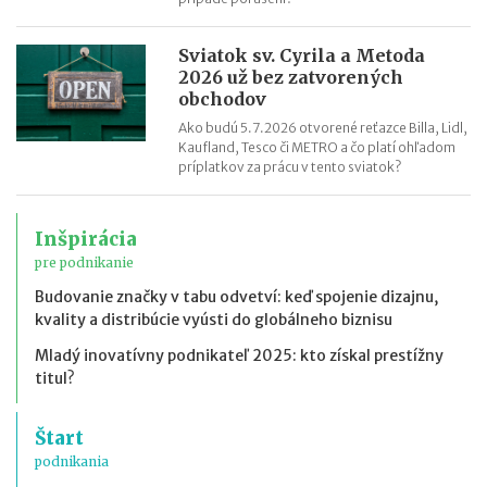
Sviatok sv. Cyrila a Metoda
2026 už bez zatvorených
obchodov
Ako budú 5.7.2026 otvorené reťazce Billa, Lidl,
Kaufland, Tesco či METRO a čo platí ohľadom
príplatkov za prácu v tento sviatok?
Inšpirácia
pre podnikanie
Budovanie značky v tabu odvetví: keď spojenie dizajnu,
kvality a distribúcie vyústi do globálneho biznisu
Mladý inovatívny podnikateľ 2025: kto získal prestížny
titul?
Štart
podnikania