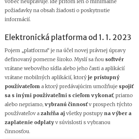
vôbec neupravuje. Ide pritom len o minimálne
požiadavky na obsah žiadosti o poskytnutie
informácií.
Elektronická platforma od 1. 1. 2023
Pojem „platforma“ je na účel novej právnej úpravy
definovaný pomerne široko. Myslí sa ňou
softvér
vrátane webového sídla alebo jeho časti a aplikácií
vrátane mobilných aplikácií, ktorý
je prístupný
používateľom
a ktorý predávajúcim umožňuje
spojiť
sa s inými používateľmi
s cieľom vykonať
, priamo
alebo nepriamo,
vybranú činnosť
v prospech týchto
používateľov a
zahŕňa aj
všetky postupy
na výber a
zaplatenie odplaty
v súvislosti s vybranou
činnosťou.