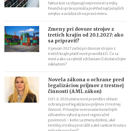
fakturácie sa objavujú nepresnosti a mýty.
Finančná správa prináša prehľad najčastejších
omylov a uvádza ich na pravú mieru.
Zmeny pri dovoze strojov z
tretích krajín od 20.1.2027: ako
sa pripraviť?
V januári 2027 začnú pri dovoze strojov z
tretích krajín platiť nové pravidlá EÚ. Čo sa
mení a ako sa vyhnúť zdržaniam či dodatočným
nákladom?
Novela zákona o ochrane pred
legalizáciou príjmov z trestnej
činnosti (AML zákon)
Od 1.6.2026 platia nové pravidlá v oblasti
ochrany pred legalizáciou príjmov z trestnej
činnosti. Prísnejšie overovanie konečných
užívateľov výhod aj nové registračné
povinnosti – koho sa zmeny dotknú, aké
termíny si treba postrážiť a aké sankcie hrozia v
prípade porušení?