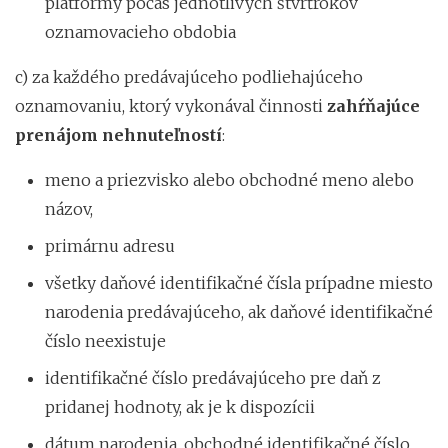
platformy počas jednotlivých štvrťrokov
oznamovacieho obdobia
c) za každého predávajúceho podliehajúceho
oznamovaniu, ktorý vykonával činnosti
zahŕňajúce
prenájom nehnuteľností
:
meno a priezvisko alebo obchodné meno alebo
názov,
primárnu adresu
všetky daňové identifikačné čísla prípadne miesto
narodenia predávajúceho, ak daňové identifikačné
číslo neexistuje
identifikačné číslo predávajúceho pre daň z
pridanej hodnoty, ak je k dispozícii
dátum narodenia, obchodné identifikačné číslo