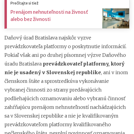
Prečítajte si tiež
Prenájom nehnuteľnosti na živnosť
alebo bez živnosti
Daňový úrad Bratislava najskôr vyzve
prevádzkovateľa platformy o poskytnutie informácií.
Pokiaľ však ani po druhej písomnej výzve Daňového
úradu Bratislava
prevádzkovateľ platformy, ktorý
nie je usadený v Slovenskej republike
, ani v inom
členskom štáte a sprostredkúva vykonávanie
vybranej činnosti zo strany predávajúcich
podliehajúcich oznamovaniu alebo vybranú činnosť
zahŕňajúcu prenájom nehnuteľností nachádzajúcich
sa v Slovenskej republike a nie je kvalifikovaným
prevádzkovateľom platformy kvalifikovaného
nečlenského štátu, nesplní povinnosť oznamovania,