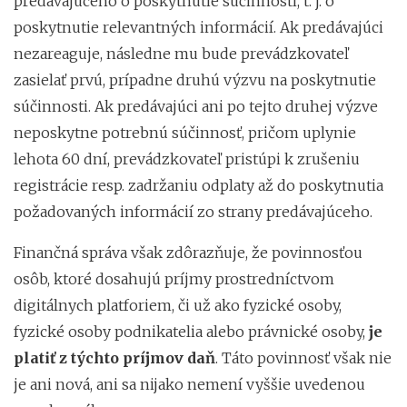
predávajúceho o poskytnutie súčinnosti, t. j. o
poskytnutie relevantných informácií. Ak predávajúci
nezareaguje, následne mu bude prevádzkovateľ
zasielať prvú, prípadne druhú výzvu na poskytnutie
súčinnosti. Ak predávajúci ani po tejto druhej výzve
neposkytne potrebnú súčinnosť, pričom uplynie
lehota 60 dní, prevádzkovateľ pristúpi k zrušeniu
registrácie resp. zadržaniu odplaty až do poskytnutia
požadovaných informácií zo strany predávajúceho.
Finančná správa však zdôrazňuje, že povinnosťou
osôb, ktoré dosahujú príjmy prostredníctvom
digitálnych platforiem, či už ako fyzické osoby,
fyzické osoby podnikatelia alebo právnické osoby,
je
platiť z týchto príjmov daň
. Táto povinnosť však nie
je ani nová, ani sa nijako nemení vyššie uvedenou