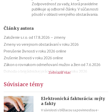
Zodpovednosť za vady, ktorá pravidelne
publikuje aj odborné články. V súčasnosti
pôsobí v oblasti verejného obstarávania.
Články autora
Založenie s.r.o. od 17.8.2026 – zmeny
Zmeny vo verejnom obstarávaní v roku 2026
Prerušenie živnosti v roku 2026 online
Zrušenie živnosti v roku 2026 online
Zákon o rovnakom odmeňovaní mužov a žien od 7.6.2026
Dohoda o brigádnickej práci študentov v roku 2026
Zobraziť viac
Dohoda o vykonaní práce a dohoda o pracovnej činnosti v roku
Súvisiace témy
2026
Založenie a vznik s.r.o. v roku 2026
Založenie živnosti v roku 2026
Elektronická fakturácia: mýty
a fakty
Prekážky v práci pri sprevádzaní rodinného príslušníka od
V súvislosti s blížiacou sa povinnosťou e-
1.1.2026