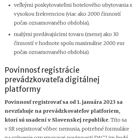
veľkými poskytovateľmi hotelového ubytovania s
vysokou frekvenciou (viac ako 2000 činností
počas oznamovaného obdobia),
malými predávajúcimi tovaru (menej ako 30
činností v hodnote spolu maximálne 2000 eur
počas oznamovaného obdobia).
Povinnosť registrácie
prevádzkovateľa digitálnej
platformy
Povinnosť registrovať sa od 1. januára 2023 sa
n
evzťahuje na prevádzkovateľov platforiem,
ktorí sú usadení v Slovenskej republike
. Títo sa
v SR registrovať vôbec nemusia, potrebné formuláre
na splnenie oznamovacej povinnosti DAC7 im budú