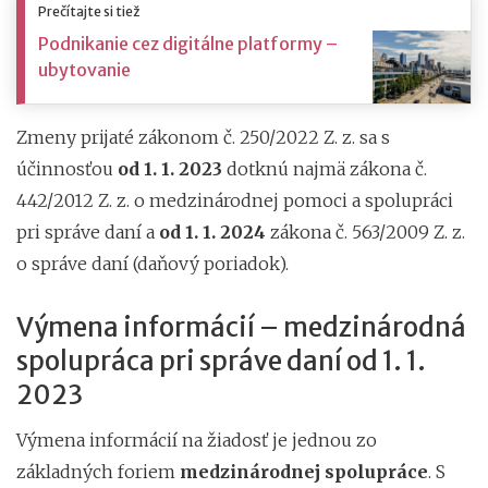
Prečítajte si tiež
Podnikanie cez digitálne platformy –
ubytovanie
Zmeny prijaté zákonom č. 250/2022 Z. z. sa s
účinnosťou
od 1. 1. 2023
dotknú najmä zákona č.
442/2012 Z. z. o medzinárodnej pomoci a spolupráci
pri správe daní
a
od 1. 1. 2024
zákona č. 563/2009 Z. z.
o správe daní (daňový poriadok).
Výmena informácií – medzinárodná
spolupráca pri správe daní od 1. 1.
2023
Výmena informácií na žiadosť je jednou zo
základných foriem
medzinárodnej spolupráce
. S