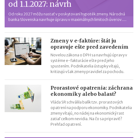
od 1.1.2027: návrh
Od roku 2027 môžu nastať v poskytovaní hypoték zmeny. Národná
banka Slovenska navrhuje úpravu v maximálnych limitoch úverov.
Niektorí žiadatelia môžu dostať od banky viac, iní, naopak, menej ako
v roku 2026. S čím rátať?
Zmeny v e-faktúre: štát ju
opravuje ešte pred zavedením
Novelou zákona o DPH sa navrhujú úpravy v
systéme e-fakturácie ešte pred jeho
spustením. Podnikatelia ústupky vítajú,
kritizujú však zmeny pravidiel za pochodu.
Prorastové opatrenia: záchrana
ekonomiky alebo balast?
Vláda SR schválila balík tzv. prorastových
opatrení na podporu ekonomiky. Podnikatelia
zmeny vítajú, no nádej na ekonomický rast
zatiaľ celkom nevidia. Na čo sa pripraviť?
Prehľad opatrení.