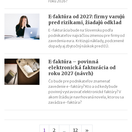
roku 2026?
E-faktúra od 2027: firmy varujú
pred rizikami, žiadajú odklad
E-fakturácia bude na Slovensku podľa
podnikateľov najväčšou zmenou pre firmy od
zavedenia eura. Kritizujú náklady, podcenené
dopady aj zbytočný náskok pred EÚ.
E-faktúra – povinná
elektronická fakturácia od
roku 2027 (návrh)
Čo bude pre podnikateľov znamenať
zavedenie e-faktúry? Kto a od kedy bude
povinný vystavovať elektronické faktúry? V
akom štádiu je navrhovaná novela, ktorou sa
zavádza e-faktúra?
Nasledujúca stran
1
2
...
12
»