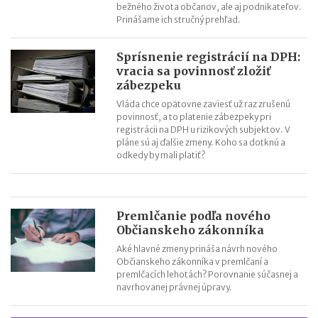
bežného života občanov, ale aj podnikateľov.
Prinášame ich stručný prehľad.
Sprísnenie registrácií na DPH:
vracia sa povinnosť zložiť
zábezpeku
Vláda chce opätovne zaviesť už raz zrušenú
povinnosť, a to platenie zábezpeky pri
registrácii na DPH u rizikových subjektov. V
pláne sú aj ďalšie zmeny. Koho sa dotknú a
odkedy by mali platiť?
Premlčanie podľa nového
Občianskeho zákonníka
Aké hlavné zmeny prináša návrh nového
Občianskeho zákonníka v premlčaní a
premlčacích lehotách? Porovnanie súčasnej a
navrhovanej právnej úpravy.