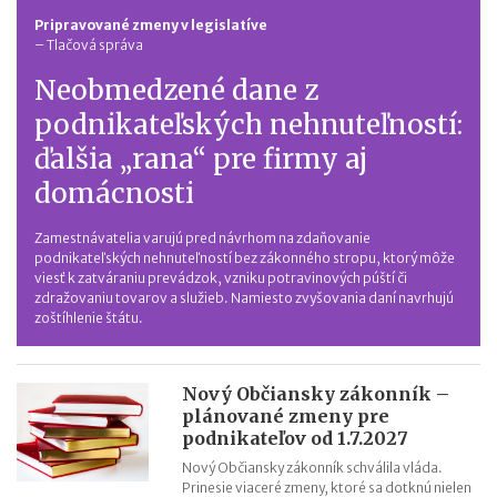
Pripravované zmeny v legislatíve
–
Tlačová správa
Neobmedzené dane z
podnikateľských nehnuteľností:
ďalšia „rana“ pre firmy aj
domácnosti
Zamestnávatelia varujú pred návrhom na zdaňovanie
podnikateľských nehnuteľností bez zákonného stropu, ktorý môže
viesť k zatváraniu prevádzok, vzniku potravinových púští či
zdražovaniu tovarov a služieb. Namiesto zvyšovania daní navrhujú
zoštíhlenie štátu.
Nový Občiansky zákonník –
plánované zmeny pre
podnikateľov od 1.7.2027
Nový Občiansky zákonník schválila vláda.
Prinesie viaceré zmeny, ktoré sa dotknú nielen