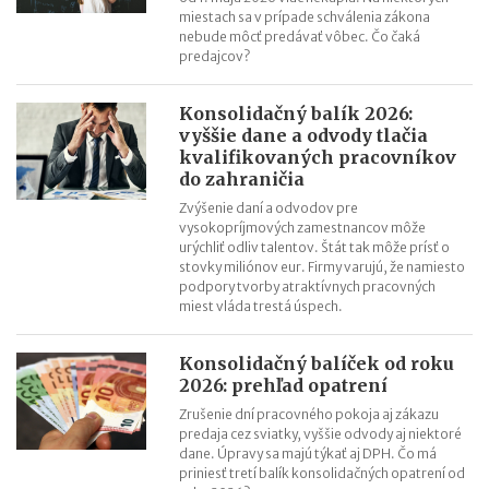
miestach sa v prípade schválenia zákona
nebude môcť predávať vôbec. Čo čaká
predajcov?
Konsolidačný balík 2026:
vyššie dane a odvody tlačia
kvalifikovaných pracovníkov
do zahraničia
Zvýšenie daní a odvodov pre
vysokopríjmových zamestnancov môže
urýchliť odliv talentov. Štát tak môže prísť o
stovky miliónov eur. Firmy varujú, že namiesto
podpory tvorby atraktívnych pracovných
miest vláda trestá úspech.
Konsolidačný balíček od roku
2026: prehľad opatrení
Zrušenie dní pracovného pokoja aj zákazu
predaja cez sviatky, vyššie odvody aj niektoré
dane. Úpravy sa majú týkať aj DPH. Čo má
priniesť tretí balík konsolidačných opatrení od