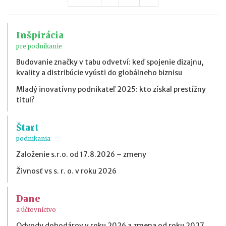
Inšpirácia
pre podnikanie
Budovanie značky v tabu odvetví: keď spojenie dizajnu,
kvality a distribúcie vyústi do globálneho biznisu
Mladý inovatívny podnikateľ 2025: kto získal prestížny
titul?
Štart
podnikania
Založenie s.r.o. od 17.8.2026 – zmeny
Živnosť vs s. r. o. v roku 2026
Dane
a účtovníctvo
Odvody dohodárov v roku 2026 a zmena od roku 2027