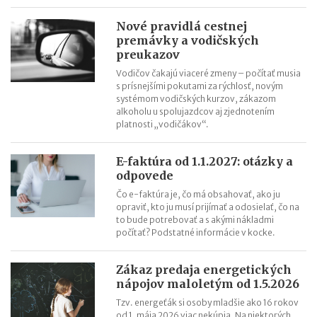
Nové pravidlá cestnej
premávky a vodičských
preukazov
Vodičov čakajú viaceré zmeny – počítať musia
s prísnejšími pokutami za rýchlosť, novým
systémom vodičských kurzov, zákazom
alkoholu u spolujazdcov aj zjednotením
platnosti „vodičákov“.
E-faktúra od 1.1.2027: otázky a
odpovede
Čo e-faktúra je, čo má obsahovať, ako ju
opraviť, kto ju musí prijímať a odosielať, čo na
to bude potrebovať a s akými nákladmi
počítať? Podstatné informácie v kocke.
Zákaz predaja energetických
nápojov maloletým od 1.5.2026
Tzv. energeťák si osoby mladšie ako 16 rokov
od 1. mája 2026 viac nekúpia. Na niektorých