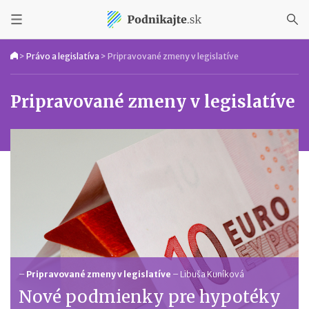
>
Právo a legislatíva
>
Pripravované zmeny v legislatíve
Pripravované zmeny v legislatíve
–
Pripravované zmeny v legislatíve
–
Libuša Kuníková
Nové podmienky pre hypotéky