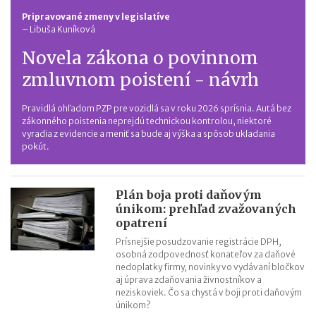
Pripravované zmeny v legislatíve
–
Libuša Kuníková
Novela zákona o povinnom
zmluvnom poistení - návrh
Pravidlá ohľadom PZP pre vozidlá sa v roku 2026 sprísnia. Autá bez
zákonného poistenia neprejdú technickou kontrolou, niektoré
vyradia z evidencie a meniť sa bude aj výška a spôsob ukladania
pokút.
Plán boja proti daňovým
únikom: prehľad zvažovaných
opatrení
Prísnejšie posudzovanie registrácie DPH,
osobná zodpovednosť konateľov za daňové
nedoplatky firmy, novinky vo vydávaní bločkov
aj úprava zdaňovania živnostníkov a
neziskoviek. Čo sa chystá v boji proti daňovým
únikom?