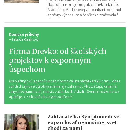
dobrôt a inšpiruje ľudí, aby sa nebáli farieb.
Ako Lenke Madlenovej v podnikaní pomohol
správny výber auta a čo všetko zvažovala?
Domáce príbehy
–
Libuša Kuníková
Firma Drevko: od školských
projektov k exportným
úspechom
Marketingovú agentúru transformovali na nábytkársku firmu, dnes
sú ich dizajnové výrobky známe aj v zahraničí. Ako zisťujú, kam má
zmysel expandovať, čím si v začiatkoch získali dôveru dodávateľov
aj aké je to šéfovať vlastným rodičom?
Zakladateľka Symptomedica:
expandovať nemusíme, svet
chodí za nami