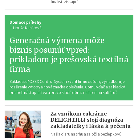
finalisti získajú?
Domáce príbehy
–
Libuša Kuníková
Generačná výmena môže
biznis posunúť vpred:
príkladom je prešovská textilná
firma
Zakladateľ OZEX Control System zveril firmu deťom, výsledkom je
rozšírenie výroby a nová značka oblečenia. Čomu vďačia za hladký
priebeh nástupníctva a prečo kladú dôraz na firemnú kultúru?
Za vznikom cukrárne
DELIGHTILLI stojí diagnóza
zakladateľky i láska k pečeniu
Našla dieru na trhu a založila bezlepkovú