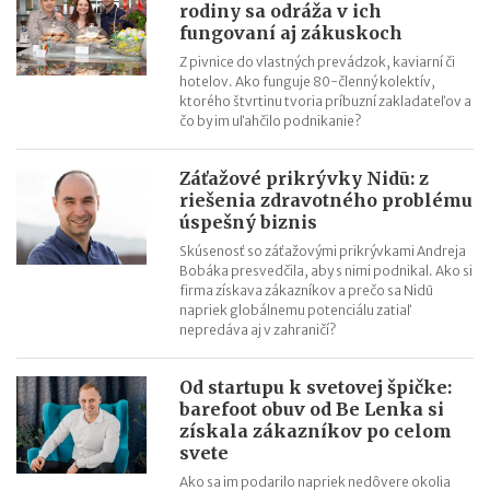
rodiny sa odráža v ich
fungovaní aj zákuskoch
Z pivnice do vlastných prevádzok, kaviarní či
hotelov. Ako funguje 80-členný kolektív,
ktorého štvrtinu tvoria príbuzní zakladateľov a
čo by im uľahčilo podnikanie?
Záťažové prikrývky Nidū: z
riešenia zdravotného problému
úspešný biznis
Skúsenosť so záťažovými prikrývkami Andreja
Bobáka presvedčila, aby s nimi podnikal. Ako si
firma získava zákazníkov a prečo sa Nidū
napriek globálnemu potenciálu zatiaľ
nepredáva aj v zahraničí?
Od startupu k svetovej špičke:
barefoot obuv od Be Lenka si
získala zákazníkov po celom
svete
Ako sa im podarilo napriek nedôvere okolia