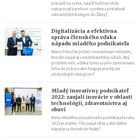
preraziť vo svete, naučiť ľudí bez obáv
nakupovať barefoot-y online a pritiahnuť
zahraničných kolegov do Žiliny?
Digitalizácia a efektívna
správa členského vďaka
nápadu mladého podnikateľa
Mário Potoček prišiel s inovatívnym riešením,
ktorým zaujal aj v podnikateľskej súťaži. Aký
problém rieši, vďaka čomu sa jeho zamestnanci
tešia do práce a ako funguje predaj cez
obchodných zástupcov?
Mladý inovatívny podnikateľ
2022: zaujali inovácie v oblasti
technológií, zdravotníctva aj
obuvi
Meno Mladého inovatívneho podnikateľa roku
2022 je známe. Čím zaujal víťaz a aké ďalšie
nápady sa dostali do finále?