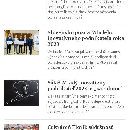
cukráreň, hoci polovicu zákazníkov tvoria ľudia
bez alergií. Ako sa na úspechu firmy podieľa
tím Petry Illeovej a čím v čase zdražovania
potešila zákazníkov?
Slovensko pozná Mladého
inovatívneho podnikateľa roka
2023
Vo finále súťaže zaujali samoobslužné sauny,
výber vína pomocou umelej inteligencie či
poradenstvo pri expanzii firmy. Kto sa stal
víťazom a čo finalisti získali?
Súťaž Mladý inovatívny
podnikateľ 2023 je „za rohom“
Získajte atraktívne ceny ako mentoring či
zájazd do Bangkoku. Rozhoduje kreativita a
prístup s dávkou modernizácie a invencie. Ako
a dokedy sa registrovať?
Cukráreň Floril: súdržnosť