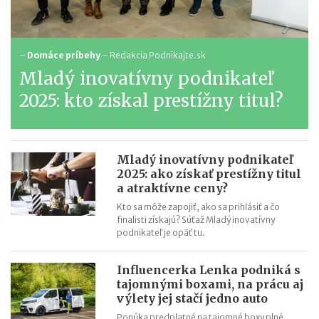
–
Domáce príbehy
–
Redakcia Podnikajte.sk
Mladý inovatívny podnikateľ
2025: kto získal prestížny titul?
Mladý inovatívny podnikateľ
2025: ako získať prestížny titul
a atraktívne ceny?
Kto sa môže zapojiť, ako sa prihlásiť a čo
finalisti získajú? Súťaž Mladý inovatívny
podnikateľ je opäť tu.
Influencerka Lenka podniká s
tajomnými boxami, na prácu aj
výlety jej stačí jedno auto
Ponúka predplatné na tajomné boxy plné