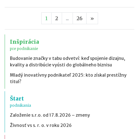
Nasledujúca stran
1
2
...
26
»
Inšpirácia
pre podnikanie
Budovanie značky v tabu odvetví: keď spojenie dizajnu,
kvality a distribúcie vyústi do globálneho biznisu
Mladý inovatívny podnikateľ 2025: kto získal prestížny
titul?
Štart
podnikania
Založenie s.r.o. od 17.8.2026 – zmeny
Živnosť vs s. r. o. v roku 2026