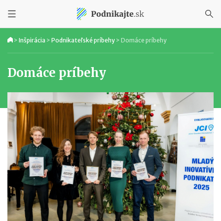
>
Inšpirácia
>
Podnikateľské príbehy
>
Domáce príbehy
Domáce príbehy