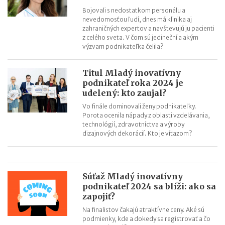
Bojovali s nedostatkom personálu a
nevedomosťou ľudí, dnes má klinika aj
zahraničných expertov a navštevujú ju pacienti
z celého sveta. V čom sú jedineční a akým
výzvam podnikateľka čelila?
Titul Mladý inovatívny
podnikateľ roka 2024 je
udelený: kto zaujal?
Vo finále dominovali ženy podnikateľky.
Porota ocenila nápady z oblasti vzdelávania,
technológií, zdravotníctva a výroby
dizajnových dekorácií. Kto je víťazom?
Súťaž Mladý inovatívny
podnikateľ 2024 sa blíži: ako sa
zapojiť?
Na finalistov čakajú atraktívne ceny. Aké sú
podmienky, kde a dokedy sa registrovať a čo