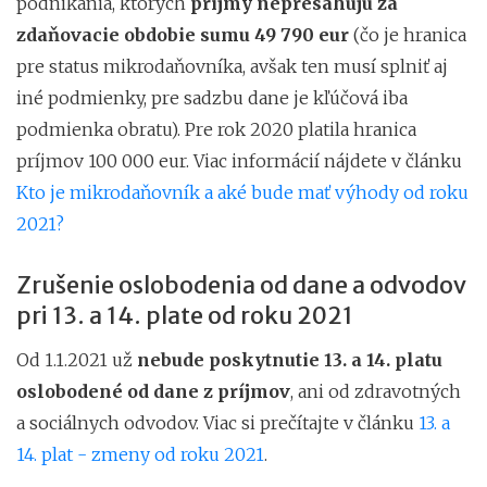
podnikania, ktorých
príjmy nepresahujú za
zdaňovacie obdobie sumu 49 790 eur
(čo je hranica
pre status mikrodaňovníka, avšak ten musí splniť aj
iné podmienky, pre sadzbu dane je kľúčová iba
podmienka obratu). Pre rok 2020 platila hranica
príjmov 100 000 eur. Viac informácií nájdete v článku
Kto je mikrodaňovník a aké bude mať výhody od roku
2021?
Zrušenie oslobodenia od dane a odvodov
pri 13. a 14. plate od roku 2021
Od 1.1.2021 už
nebude poskytnutie 13. a 14. platu
oslobodené od dane z príjmov
, ani od zdravotných
a sociálnych odvodov. Viac si prečítajte v článku
13. a
14. plat - zmeny od roku 2021
.