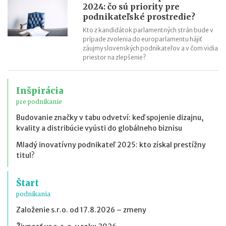
2024: čo sú priority pre
podnikateľské prostredie?
Kto z kandidátok parlamentných strán bude v
prípade zvolenia do europarlamentu hájiť
záujmy slovenských podnikateľov a v čom vidia
priestor na zlepšenie?
Inšpirácia
pre podnikanie
Budovanie značky v tabu odvetví: keď spojenie dizajnu,
kvality a distribúcie vyústi do globálneho biznisu
Mladý inovatívny podnikateľ 2025: kto získal prestížny
titul?
Štart
podnikania
Založenie s.r.o. od 17.8.2026 – zmeny