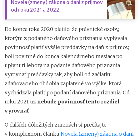
Novela (zmeny) zákona o dani z príjmov
od roku 2021 a 2022
Do konca roka 2020 platilo, že právnické osoby,
ktorým z podaného daňového priznania vyplývala
povinnosť platiť vyššie preddavky na daň z príjmov,
boli povinné do konca kalendárneho mesiaca po
uplynutí lehoty na podanie daňového priznania
vyrovnať preddavky tak, aby boli od začiatku
zdaňovacieho obdobia zaplatené vo výške, ktorá
vychádzala platiť po podaní daňového priznania. Od
roku 2021 už
nebude povinnosť tento rozdiel
vyrovnať
.
O ďalších dôležitých zmenách si prečítajte
v komplexnom článku
Novela (zmeny) zákona o dani