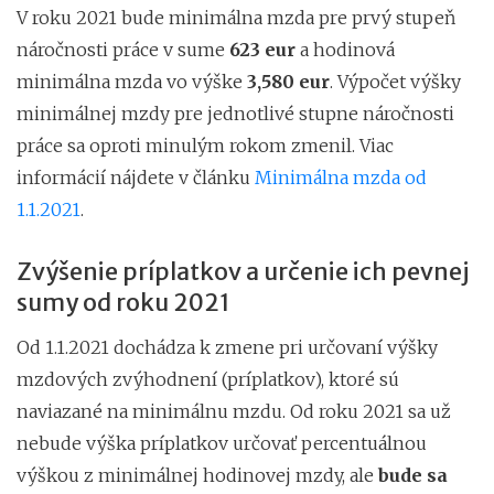
V roku 2021 bude minimálna mzda pre prvý stupeň
náročnosti práce v sume
623 eur
a hodinová
minimálna mzda vo výške
3,580 eur
. Výpočet výšky
minimálnej mzdy pre jednotlivé stupne náročnosti
práce sa oproti minulým rokom zmenil. Viac
informácií nájdete v článku
Minimálna mzda od
1.1.2021
.
Zvýšenie príplatkov a určenie ich pevnej
sumy od roku 2021
Od 1.1.2021 dochádza k zmene pri určovaní výšky
mzdových zvýhodnení (príplatkov), ktoré sú
naviazané na minimálnu mzdu. Od roku 2021 sa už
nebude výška príplatkov určovať percentuálnou
výškou z minimálnej hodinovej mzdy, ale
bude sa