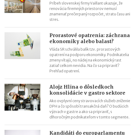
Príbeh slovenskej firmy Vaillant ukazuje, že
renovácia firemných priestorov nemusí
znamenať prečerpaný rozpočet, stratu času ani
stres.
Prorastové opatrenia: záchrana
ekonomiky alebo balast?
Vláda SR schválila balík tzv. prorastových
opatrení na podporu ekonomiky. Podnikatelia
zmeny vítajú, no nádej na ekonomický rast
zatiaľ celkom nevidia. Na čo sa pripraviť?
Prehľad opatrení.
Alojz Hlina o dôsledkoch
konsolidácie v gastro sektore
Ako ovplyvní ceny stravovacích služieb zníženie
DPH a čo spôsobí transakčná daň? O budúcich
výzvach v gastre a ako sa pripraviť, s
dlhoročným podnikateľom v tomto segmente.
Kandidáti do europarlamentu