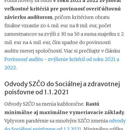
Podľa novely sa budú
v roku 2021 a 2022 zvyšovať
veľkostné kritériá pre povinnosť overiť účtovnú
závierku audítorom
, pričom kritérium obratu
finálne vzrastie zo 4 mil. eur na 8 mil. eur, počet
zamestnancov sa zvýši z 30 na 50 a suma majetku z 2
mil. eur na 4 mil. eur, čím spadne do povinnosti
auditu menej spoločností. Viac si prečítajte v článku
Povinnosť auditu - zvýšenie kritérií od roku 2021 a
2022
.
Odvody SZČO do Sociálnej a zdravotnej
poisťovne od 1.1.2021
Odvody SZČO sa menia každoročne.
Rastú
minimálne aj maximálne vymeriavacie základy
.
Vplyvom pandémie sa mnohým SZČO zmenia
odvody
do Sociálnej poisťovne od 1.2.2021
. Minimálnu výšku