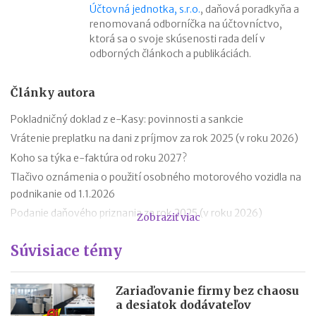
Účtovná jednotka, s.r.o.
, daňová poradkyňa a
renomovaná odborníčka na účtovníctvo,
ktorá sa o svoje skúsenosti rada delí v
odborných článkoch a publikáciách.
Články autora
Pokladničný doklad z e-Kasy: povinnosti a sankcie
Vrátenie preplatku na dani z príjmov za rok 2025 (v roku 2026)
Koho sa týka e-faktúra od roku 2027?
Tlačivo oznámenia o použití osobného motorového vozidla na
podnikanie od 1.1.2026
Podanie daňového priznania za rok 2025 (v roku 2026)
Zobraziť viac
Zmeny v evidencii tržieb od roku 2026
Súvisiace témy
Stravné (diéty) od 1.12.2025
Zmeny v sociálnom poistení SZČO od 1.1.2026
Odvodová odpočítateľná položka z príjmu trénerov od 1.1.2026
Zariaďovanie firmy bez chaosu
a desiatok dodávateľov
11 mýtov o dôchodkoch