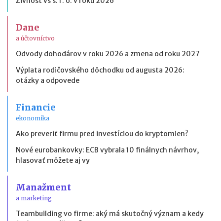
Živnosť vs s. r. o. v roku 2026
Dane
a účtovníctvo
Odvody dohodárov v roku 2026 a zmena od roku 2027
Výplata rodičovského dôchodku od augusta 2026:
otázky a odpovede
Financie
ekonomika
Ako preveriť firmu pred investíciou do kryptomien?
Nové eurobankovky: ECB vybrala 10 finálnych návrhov,
hlasovať môžete aj vy
Manažment
a marketing
Teambuilding vo firme: aký má skutočný význam a kedy