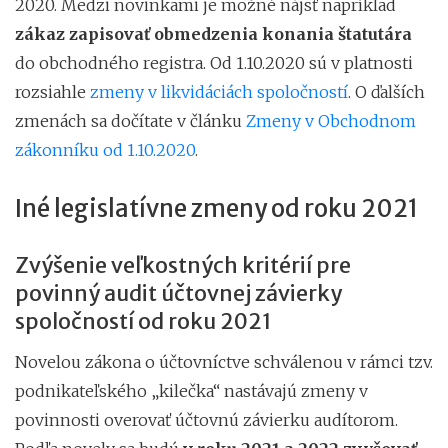
2020. Medzi novinkami je možné nájsť napríklad
zákaz zapisovať obmedzenia konania štatutára
do obchodného registra. Od 1.10.2020 sú v platnosti
rozsiahle
zmeny v likvidáciách spoločností
. O ďalších
zmenách sa dočítate v článku
Zmeny v Obchodnom
zákonníku od 1.10.2020
.
Iné legislatívne zmeny od roku 2021
Zvýšenie veľkostných kritérií pre
povinný audit účtovnej závierky
spoločností
od roku 2021
Novelou zákona o účtovníctve schválenou v rámci tzv.
podnikateľského „kilečka“ nastávajú zmeny v
povinnosti overovať účtovnú závierku audítorom.