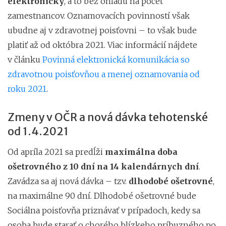
elektronicky
, a to bez ohľadu na počet
zamestnancov. Oznamovacích povinností však
ubudne aj v zdravotnej poisťovni – to však bude
platiť až od októbra 2021. Viac informácií nájdete
v článku
Povinná elektronická komunikácia so
zdravotnou poisťovňou a menej oznamovania od
roku 2021
.
Zmeny v OČR a nová dávka tehotenské
od 1.4.2021
Od apríla 2021 sa predĺži
maximálna doba
ošetrovného z 10 dní na 14 kalendárnych dní
.
Zavádza sa aj nová dávka – tzv.
dlhodobé ošetrovné
,
na maximálne 90 dní. Dlhodobé ošetrovné bude
Sociálna poisťovňa priznávať v prípadoch, kedy sa
osoba bude starať o chorého blízkeho príbuzného po