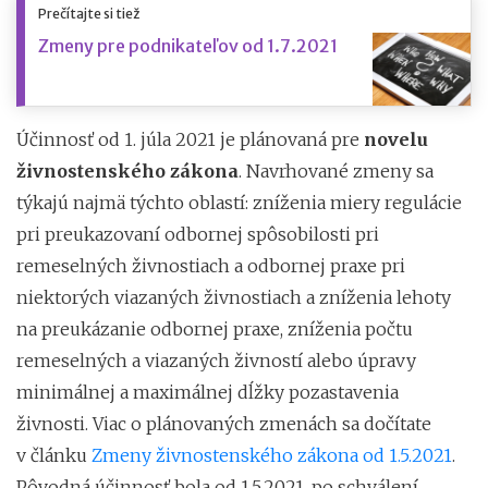
Prečítajte si tiež
Zmeny pre podnikateľov od 1.7.2021
Účinnosť od 1. júla 2021 je plánovaná pre
novelu
živnostenského zákona
. Navrhované zmeny sa
týkajú najmä týchto oblastí: zníženia miery regulácie
pri preukazovaní odbornej spôsobilosti pri
remeselných živnostiach a odbornej praxe pri
niektorých viazaných živnostiach a zníženia lehoty
na preukázanie odbornej praxe, zníženia počtu
remeselných a viazaných živností alebo úpravy
minimálnej a maximálnej dĺžky pozastavenia
živnosti. Viac o plánovaných zmenách sa dočítate
v článku
Zmeny živnostenského zákona od 1.5.2021
.
Pôvodná účinnosť bola od 1.5.2021, po schválení