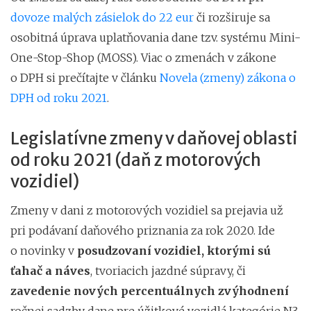
dovoze malých zásielok do 22 eur
či rozširuje sa
osobitná úprava uplatňovania dane tzv. systému Mini-
One-Stop-Shop (MOSS). Viac o zmenách v zákone
o DPH si prečítajte v článku
Novela (zmeny) zákona o
DPH od roku 2021
.
Legislatívne zmeny v daňovej oblasti
od roku 2021 (daň z motorových
vozidiel)
Zmeny v dani z motorových vozidiel sa prejavia už
pri podávaní daňového priznania za rok 2020. Ide
o novinky v
posudzovaní vozidiel, ktorými sú
ťahač a náves
, tvoriacich jazdné súpravy, či
zavedenie
nových percentuálnych zvýhodnení
ročnej sadzby dane pre úžitkové vozidlá kategórie N3