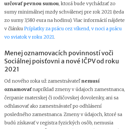
určovať pevnou sumou
, ktorá bude vychádzať zo
sumy minimálnej mzdy schválenej pre rok 2021 (teda
zo sumy 3,580 eura na hodinu). Viac informácií nájdete
v článku
Príplatky za prácu cez víkend, v noci a prácu
vo sviatok v roku 2021
.
Menej oznamovacích povinností voči
Sociálnej poisťovni a nové IČPV od roku
2021
Od nového roka už zamestnávateľ
nemusí
oznamovať
napríklad zmeny v údajoch zamestnanca,
čerpanie materskej či rodičovskej dovolenky, ani sa
odhlasovať ako zamestnávateľ po odhlásení
posledného zamestnanca. Zmeny v údajoch, ktoré sa
budú získavať v registra fyzických osôb, nemusia