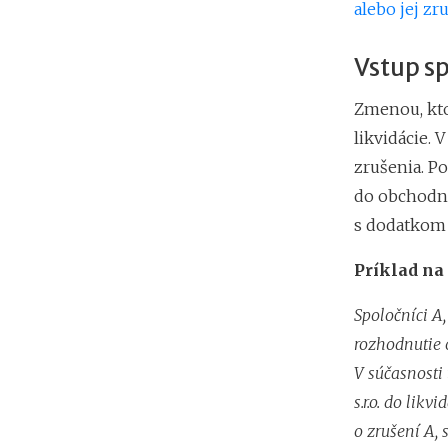
alebo jej z
Vstup sp
Zmenou, kto
likvidácie. 
zrušenia. P
do obchodné
s dodatkom 
Príklad na 
Spoločníci A, 
rozhodnutie o
V súčasnosti
s.r.o. do likv
o zrušení A, 