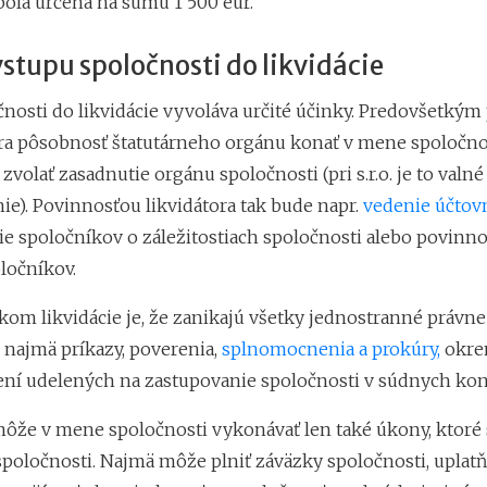
bola určená na sumu 1 500 eur.
stupu spoločnosti do likvidácie
čnosti do likvidácie vyvoláva určité účinky. Predovšetkým
ora pôsobnosť štatutárneho orgánu konať v mene spoločnos
volať zasadnutie orgánu spoločnosti (pri s.r.o. je to valné
e). Povinnosťou likvidátora tak bude napr.
vedenie účtovn
e spoločníkov o záležitostiach spoločnosti alebo povinnos
ločníkov.
kom likvidácie je, že zanikajú všetky jednostranné právn
 najmä príkazy, poverenia,
splnomocnenia a prokúry,
okr
í udelených na zastupovanie spoločnosti v súdnych kon
môže v mene spoločnosti vykonávať len také úkony, ktoré
 spoločnosti. Najmä môže plniť záväzky spoločnosti, uplat