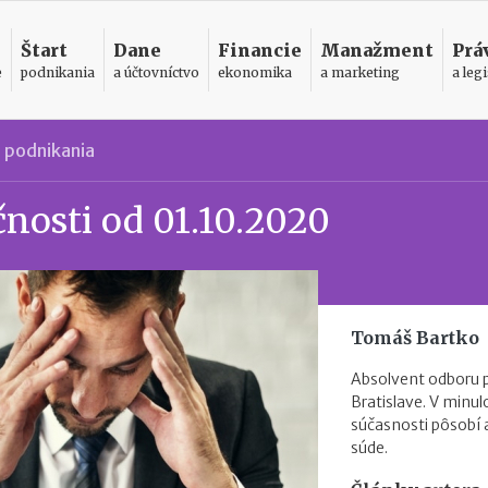
Štart
Dane
Financie
Manažment
Prá
e
podnikania
a účtovníctvo
ekonomika
a marketing
a legi
 podnikania
čnosti od 01.10.2020
Tomáš Bartko
Absolvent odboru 
Bratislave. V minul
súčasnosti pôsobí
súde.