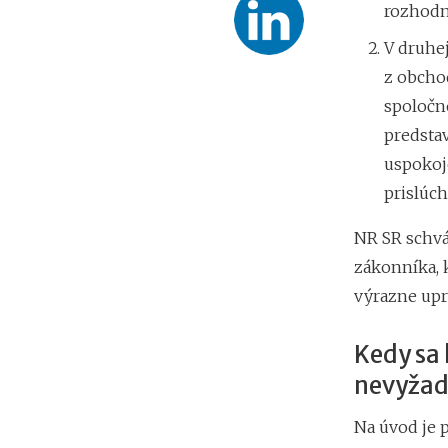
rozhodn
V druhe
z obcho
spoločno
predsta
uspokoj
prislúch
NR SR schvá
zákonníka, k
výrazne upr
Kedy sa 
nevyžad
Na úvod je p