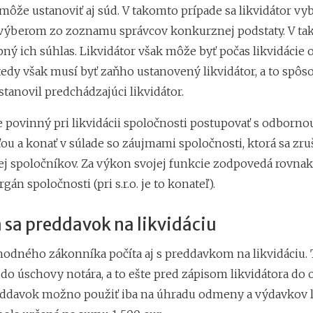
môže ustanoviť aj súd. V takomto prípade sa likvidátor vy
ýberom zo zoznamu správcov konkurznej podstaty. V ta
bný ich súhlas. Likvidátor však môže byť počas likvidácie
Vtedy však musí byť zaňho ustanovený likvidátor, a to spô
tanovil predchádzajúci likvidátor.
e povinný pri likvidácii spoločnosti postupovať s odborno
ťou a konať v súlade so záujmami spoločnosti, ktorá sa zru
jej spoločníkov. Za výkon svojej funkcie zodpovedá rovna
gán spoločnosti (pri s.r.o. je to konateľ).
 sa preddavok na likvidáciu
odného zákonníka počíta aj s preddavkom na likvidáciu.
 do úschovy notára, a to ešte pred zápisom likvidátora d
reddavok možno použiť iba na úhradu odmeny a výdavkov l