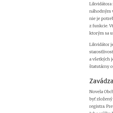
Likvidátora 
náhodným v
nie je potre
z funkcie. 
ktorým sa us
Likvidátor j
starostlivos
a všetkých 
štatutárny or
Zavádza
Novela Obch
byť zložený
registra. P