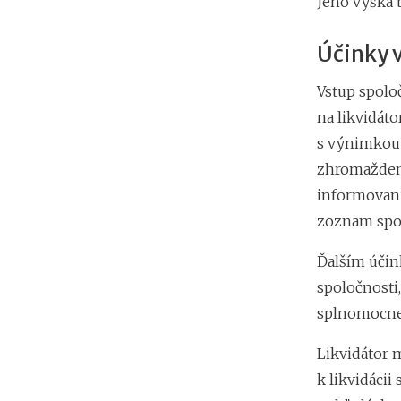
Jeho výška 
Účinky v
Vstup spolo
na likvidát
s výnimkou z
zhromaždeni
informovani
zoznam spo
Ďalším účin
spoločnosti,
splnomocnen
Likvidátor 
k likvidácii