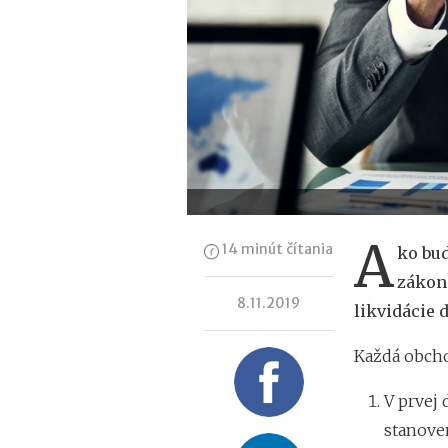
A
14 minút čítania
ko bud
zákonn
8.11.2019
likvidácie 
Každá obcho
V prvej
stanove