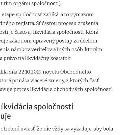
utím orgánu spoločnosti).
j etape spoločnosť zaniká, a to výmazom
dného registra. Súčasťou procesu zrušenia
sti je často aj likvidácia spoločnosti, ktorá
vuje zákonom upravený postup za účelom
enia nárokov veriteľov a iných osôb, ktorým
a právo na likvidačný zostatok.
lila dňa 22.10.2019 novelu Obchodného
torá prináša viaceré zmeny, z ktorých časť
avuje proces likvidácie obchodných spoločností.
likvidácia spoločnosti
uje
otrebné uviesť, že nie vždy sa vyžaduje, aby bola