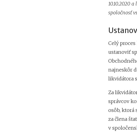
10.10.2020 a 
spoločnosť vs
Ustanov
Celý proces 
ustanoviť sp
Obchodného 
najneskôr d
likvidátora 
Za likvidát
správcov kon
osôb, ktorá 
za člena št
v spoločens