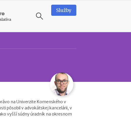
Služby
vo
slatíva
ODPORÚČAME
N
o
v
é
p
o
d
m
i
právo na Univerzite Komenského v
e
osti pôsobil v advokátskej kancelárii, v
n
 ako vyšší súdny úradník na okresnom
k
y
p