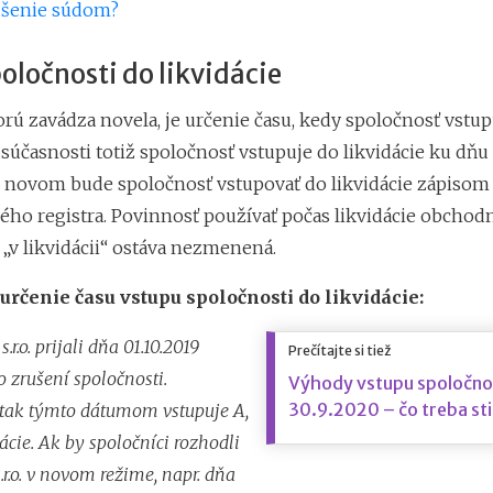
rušenie súdom?
oločnosti do likvidácie
rú zavádza novela, je určenie času, kedy spoločnosť vstup
V súčasnosti totiž spoločnosť vstupuje do likvidácie ku dňu
o novom bude spoločnosť vstupovať do likvidácie zápisom 
ho registra. Povinnosť používať počas likvidácie obcho
„v likvidácii“ ostáva nezmenená.
určenie času vstupu spoločnosti do likvidácie:
s.r.o. prijali dňa 01.10.2019
Prečítajte si tiež
 zrušení spoločnosti.
Výhody vstupu spoločnost
30.9.2020 – čo treba st
 tak týmto dátumom vstupuje A,
idácie. Ak by spoločníci rozhodli
s.r.o. v novom režime, napr. dňa