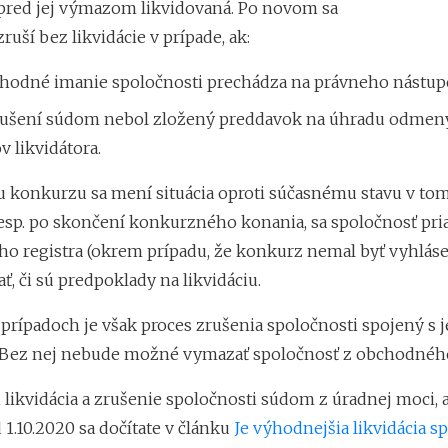
pred jej výmazom likvidovaná. Po novom sa
ruší bez likvidácie v prípade, ak:
chodné imanie spoločnosti prechádza na právneho nástupc
zrušení súdom nebol zložený preddavok na úhradu odmen
 likvidátora.
u konkurzu sa mení situácia oproti súčasnému stavu v tom
esp. po skončení konkurzného konania, sa spoločnosť p
o registra (okrem prípadu, že konkurz nemal byť vyhlás
ť, či sú predpoklady na likvidáciu.
prípadoch je však proces zrušenia spoločnosti spojený s j
. Bez nej nebude možné vymazať spoločnosť z obchodného
i likvidácia a zrušenie spoločnosti súdom z úradnej moci, a
1.10.2020 sa dočítate v článku
Je výhodnejšia likvidácia s