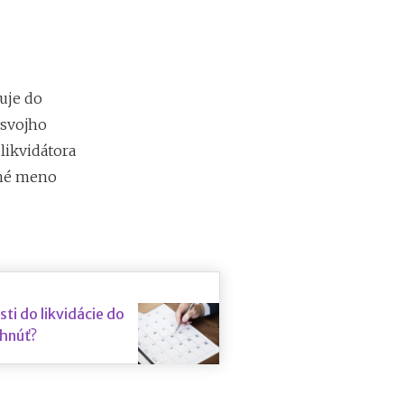
m
i
e
n
?
uje do
 svojho
Z
likvidátora
a
dné meno
r
i
a
ď
o
v
a
n
i do likvidácie do
i
ihnúť?
e
f
i
r