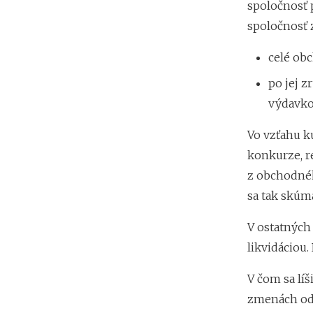
spoločnosť 
spoločnosť z
celé ob
po jej 
výdavkov
Vo vzťahu k
konkurze, r
z obchodnéh
sa tak skúma
V ostatných 
likvidáciou
V čom sa líš
zmenách od 