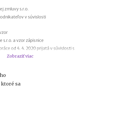
r
e
 zmluvy s.r.o.
h
dnikateľov v súvislosti
y
p
vzor
o
t
s.r.o. a vzor zápisnice
é
áce od 4. 4. 2020 prijatá v súvislosti s
k
Zobraziť viac
y
o
 - vzor
d
 pracovného pomeru - vzor
1
ého
začných dôvodov
.
 ktoré sa
1
jej vzor
.
h opatreniach v justícii v súvislosti so
2
usu
0
2
7
:
n