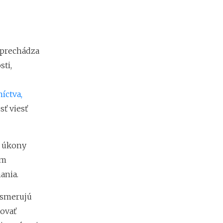
 prechádza
ti,
íctva,
ť viesť
e úkony
em
ania.
 smerujú
ňovať