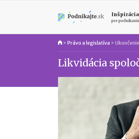
Inšpirácia
pre podnikani
>
Právo a legislatíva
>
Ukončenie
Likvidácia spolo