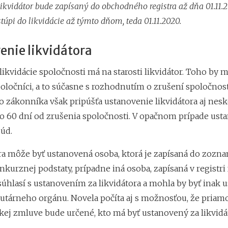
likvidátor bude zapísaný do obchodného registra až dňa 01.11.2
túpi do likvidácie až týmto dňom, teda 01.11.2020.
enie likvidátora
likvidácie spoločnosti má na starosti likvidátor. Toho by m
oločníci, a to súčasne s rozhodnutím o zrušení spoločnost
zákonníka však pripúšťa ustanovenie likvidátora aj neskô
o 60 dní od zrušenia spoločnosti. V opačnom prípade ust
súd.
ora môže byť ustanovená osoba, ktorá je zapísaná do zozn
kurznej podstaty, prípadne iná osoba, zapísaná v registri
súhlasí s ustanovením za likvidátora a mohla by byť inak
atutárneho orgánu. Novela počíta aj s možnosťou, že priam
kej zmluve bude určené, kto má byť ustanovený za likvidá