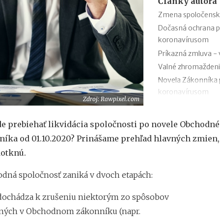
Články autora
Zmena spoločenskej
Dočasná ochrana po
koronavírusom
Príkazná zmluva - 
Valné zhromaždenie 
Novela Zákonníka pr
koronavírusom
Zdroj: Rawpixel.com
Zmluva o výpožičke
Dohoda o skončení
e prebiehať likvidácia spoločnosti po novele Obchodn
Výpoveď z organi
íka od 01.10.2020? Prinášame prehľad hlavných zmien,
Zámenná zmluva a 
dotknú.
Zákon o mimoriadnyc
šírením koronavír
dná spoločnosť zaniká v dvoch etapách:
 dochádza k zrušeniu niektorým zo spôsobov
ných v Obchodnom zákonníku (napr.