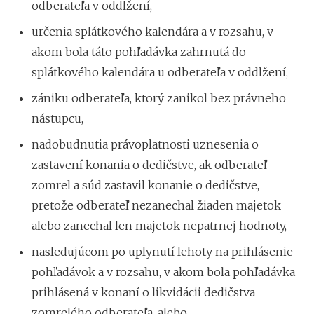
odberateľa v oddlžení,
určenia splátkového kalendára a v rozsahu, v
akom bola táto pohľadávka zahrnutá do
splátkového kalendára u odberateľa v oddlžení,
zániku odberateľa, ktorý zanikol bez právneho
nástupcu,
nadobudnutia právoplatnosti uznesenia o
zastavení konania o dedičstve, ak odberateľ
zomrel a súd zastavil konanie o dedičstve,
pretože odberateľ nezanechal žiaden majetok
alebo zanechal len majetok nepatrnej hodnoty,
nasledujúcom po uplynutí lehoty na prihlásenie
pohľadávok a v rozsahu, v akom bola pohľadávka
prihlásená v konaní o likvidácii dedičstva
zomrelého odberateľa, alebo