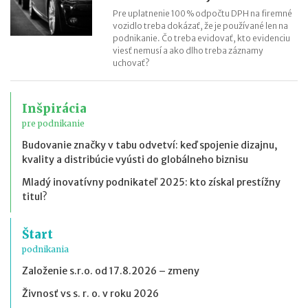
Pre uplatnenie 100 % odpočtu DPH na firemné
vozidlo treba dokázať, že je používané len na
podnikanie. Čo treba evidovať, kto evidenciu
viesť nemusí a ako dlho treba záznamy
uchovať?
Inšpirácia
pre podnikanie
Budovanie značky v tabu odvetví: keď spojenie dizajnu,
kvality a distribúcie vyústi do globálneho biznisu
Mladý inovatívny podnikateľ 2025: kto získal prestížny
titul?
Štart
podnikania
Založenie s.r.o. od 17.8.2026 – zmeny
Živnosť vs s. r. o. v roku 2026