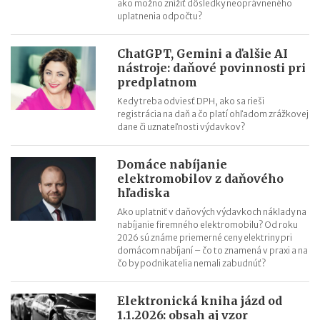
ako možno znížiť dôsledky neoprávneného
uplatnenia odpočtu?
ChatGPT, Gemini a ďalšie AI
nástroje: daňové povinnosti pri
predplatnom
Kedy treba odviesť DPH, ako sa rieši
registrácia na daň a čo platí ohľadom zrážkovej
dane či uznateľnosti výdavkov?
Domáce nabíjanie
elektromobilov z daňového
hľadiska
Ako uplatniť v daňových výdavkoch náklady na
nabíjanie firemného elektromobilu? Od roku
2026 sú známe priemerné ceny elektriny pri
domácom nabíjaní – čo to znamená v praxi a na
čo by podnikatelia nemali zabudnúť?
Elektronická kniha jázd od
1.1.2026: obsah aj vzor