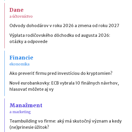
Dane
a účtovníctvo
Odvody dohodárov v roku 2026 a zmena od roku 2027
Výplata rodičovského dôchodku od augusta 2026:
otázky a odpovede
Financie
ekonomika
Ako preveriť firmu pred investíciou do kryptomien?
Nové eurobankovky: ECB vybrala 10 finálnych návrhov,
hlasovať môžete aj vy
Manažment
a marketing
Teambuilding vo firme: aký má skutočný význam a kedy
(ne)prinesie úžitok?