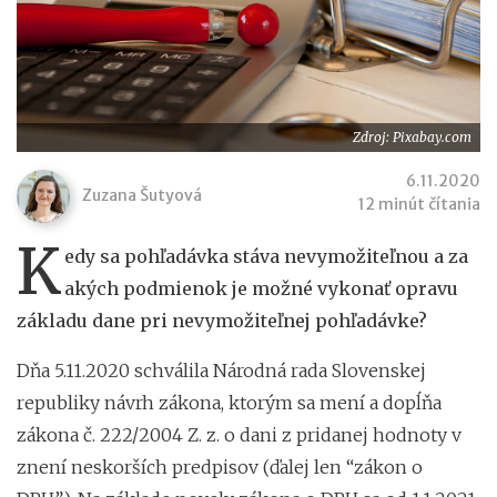
Zdroj: Pixabay.com
6.11.2020
Zuzana Šutyová
12 minút čítania
K
edy sa pohľadávka stáva nevymožiteľnou a za
akých podmienok je možné vykonať opravu
základu dane pri nevymožiteľnej pohľadávke?
Dňa 5.11.2020 schválila Národná rada Slovenskej
republiky návrh zákona, ktorým sa mení a dopĺňa
zákona č. 222/2004 Z. z. o dani z pridanej hodnoty v
znení neskorších predpisov (ďalej len “zákon o