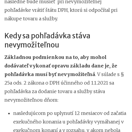
následne bude musieť pri nevymožiteľnej
pohľadávke vrátiť štátu DPH, ktorú si odpočítal pri
nákupe tovaru a služby.
Kedy sa pohľadávka stáva
nevymožiteľnou
Základnou podmienkou na to, aby mohol
dodávateľ vykonať opravu základu dane je, že
pohľadávka musí byť nevymožiteľná
. V súlade s §
25a ods. 2 zákona o DPH účinného od 1.1.2021 sa
pohľadávka za dodanie tovaru a služby stáva
nevymožiteľnou dňom:
nasledujúcom po uplynutí 12 mesiacov od začatia
exekučného konania u pohľadávky vymáhanej v
exekučnom konaní a v rozsahu, v akom nebola