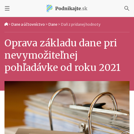
>
Dane a účtovníctvo
>
Dane
>
Daň z pridanej hodnoty
Oprava základu dane pri
nevymožiteľnej
pohľadávke od roku 2021