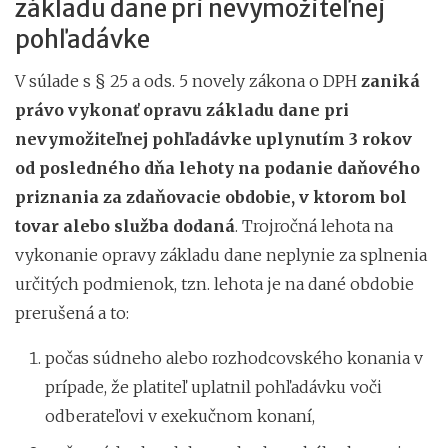
základu dane pri nevymožiteľnej
pohľadávke
V súlade s § 25 a ods. 5 novely zákona o DPH
zaniká
právo vykonať opravu základu dane pri
nevymožiteľnej pohľadávke uplynutím 3 rokov
od posledného dňa lehoty na podanie daňového
priznania za zdaňovacie obdobie, v ktorom bol
tovar alebo služba dodaná
. Trojročná lehota na
vykonanie opravy základu dane neplynie za splnenia
určitých podmienok, tzn. lehota je na dané obdobie
prerušená a to:
počas súdneho alebo rozhodcovského konania v
prípade, že platiteľ uplatnil pohľadávku voči
odberateľovi v exekučnom konaní,