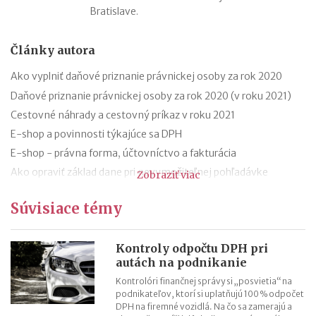
Bratislave.
Články autora
Ako vyplniť daňové priznanie právnickej osoby za rok 2020
Daňové priznanie právnickej osoby za rok 2020 (v roku 2021)
Cestovné náhrady a cestovný príkaz v roku 2021
E-shop a povinnosti týkajúce sa DPH
E-shop - právna forma, účtovníctvo a fakturácia
Ako opraviť základ dane pri nevymožiteľnej pohľadávke
Zobraziť viac
13. a 14. plat - zmeny od roku 2021
Súvisiace témy
Hrubá a čistá minimálna mzda v roku 2021 (daň a odvody)
Aké je účtovné a zdaňovacie obdobie firmy v likvidácii?
Kontroly odpočtu DPH pri
Účtovná závierka a daňové priznanie pri vstupe do likvidácie a
autách na podnikanie
pri ukončení likvidácie
Kontrolóri finančnej správy si „posvietia“ na
podnikateľov, ktorí si uplatňujú 100 % odpočet
DPH na firemné vozidlá. Na čo sa zamerajú a