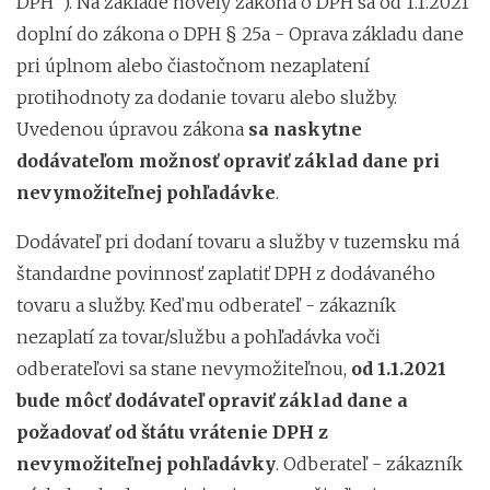
DPH”). Na základe novely zákona o DPH sa od 1.1.2021
doplní do zákona o DPH § 25a - Oprava základu dane
pri úplnom alebo čiastočnom nezaplatení
protihodnoty za dodanie tovaru alebo služby.
Uvedenou úpravou zákona
sa naskytne
dodávateľom možnosť opraviť základ dane pri
nevymožiteľnej pohľadávke
.
Dodávateľ pri dodaní tovaru a služby v tuzemsku má
štandardne povinnosť zaplatiť DPH z dodávaného
tovaru a služby. Keď mu odberateľ - zákazník
nezaplatí za tovar/službu a pohľadávka voči
odberateľovi sa stane nevymožiteľnou,
od 1.1.2021
bude môcť dodávateľ opraviť základ dane a
požadovať od štátu vrátenie DPH z
nevymožiteľnej pohľadávky
. Odberateľ - zákazník