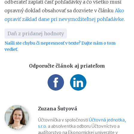
odberateľ zaplatí časť pohľadávky a čo všetko musí
opravný doklad obsahovať sa dozviete v článku
Ako
opraviť základ dane pri nevymožiteľnej pohľadávke
.
Daň z pridanej hodnoty
Našli ste chybu či nepresnosť v texte? Dajte nám o tom
vedieť.
Odporučte článok aj priateľom
Zuzana Šutyová
Účtovníčka v spoločnosti
Účtovná jednotka,
s.r.o.
a absolventka odboru Účtovníctvo a
audítorstvo na Ekonomickej univerzite v