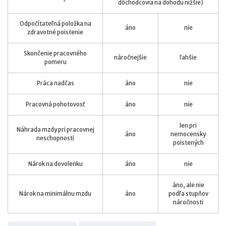
dôchodcovia na dohodu nižšie)
Odpočítateľná položka na
áno
nie
zdravotné poistenie
Skončenie pracovného
náročnejšie
ľahšie
pomeru
Práca nadčas
áno
nie
Pracovná pohotovosť
áno
nie
len pri
Náhrada mzdy pri pracovnej
áno
nemocensky
neschopnosti
poistených
Nárok na dovolenku
áno
nie
áno, ale nie
Nárok na minimálnu mzdu
áno
podľa stupňov
náročnosti