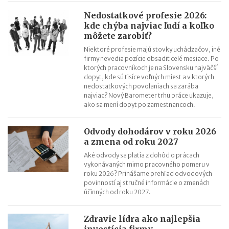
Nedostatkové profesie 2026:
kde chýba najviac ľudí a koľko
môžete zarobiť?
Niektoré profesie majú stovky uchádzačov, iné
firmy nevedia pozície obsadiť celé mesiace. Po
ktorých pracovníkoch je na Slovensku najväčší
dopyt, kde sú tisíce voľných miest a v ktorých
nedostatkových povolaniach sa zarába
najviac? Nový Barometer trhu práce ukazuje,
ako sa mení dopyt po zamestnancoch.
Odvody dohodárov v roku 2026
a zmena od roku 2027
Aké odvody sa platia z dohôd o prácach
vykonávaných mimo pracovného pomeru v
roku 2026? Prinášame prehľad odvodových
povinností aj stručné informácie o zmenách
účinných od roku 2027.
Zdravie lídra ako najlepšia
investícia firmy