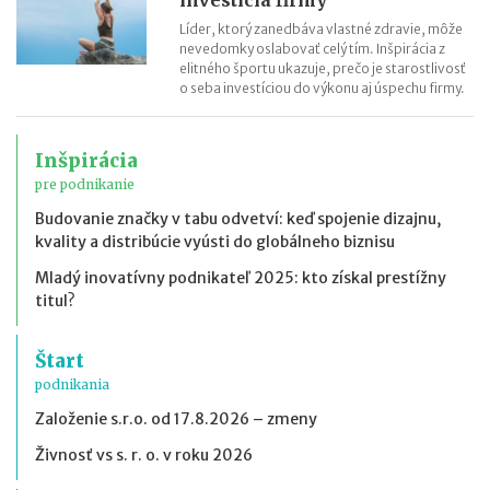
Líder, ktorý zanedbáva vlastné zdravie, môže
nevedomky oslabovať celý tím. Inšpirácia z
elitného športu ukazuje, prečo je starostlivosť
o seba investíciou do výkonu aj úspechu firmy.
Inšpirácia
pre podnikanie
Budovanie značky v tabu odvetví: keď spojenie dizajnu,
kvality a distribúcie vyústi do globálneho biznisu
Mladý inovatívny podnikateľ 2025: kto získal prestížny
titul?
Štart
podnikania
Založenie s.r.o. od 17.8.2026 – zmeny
Živnosť vs s. r. o. v roku 2026