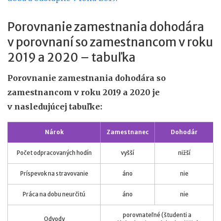
Porovnanie zamestnania dohodára
v porovnaní so zamestnancom v roku
2019 a 2020 – tabuľka
Porovnanie zamestnania dohodára so
zamestnancom v roku 2019 a 2020 je
v nasledujúcej tabuľke:
Nárok
Zamestnanec
Dohodár
Počet odpracovaných hodín
vyšší
nižší
Príspevok na stravovanie
áno
nie
Práca na dobu neurčitú
áno
nie
porovnateľné (študenti a
Odvody