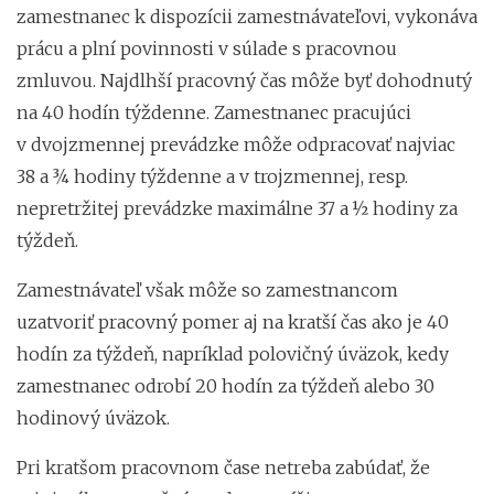
zamestnanec k dispozícii zamestnávateľovi, vykonáva
prácu a plní povinnosti v súlade s pracovnou
zmluvou. Najdlhší pracovný čas môže byť dohodnutý
na 40 hodín týždenne. Zamestnanec pracujúci
v dvojzmennej prevádzke môže odpracovať najviac
38 a ¾ hodiny týždenne a v trojzmennej, resp.
nepretržitej prevádzke maximálne 37 a ½ hodiny za
týždeň.
Zamestnávateľ však môže so zamestnancom
uzatvoriť pracovný pomer aj na kratší čas ako je 40
hodín za týždeň, napríklad polovičný úväzok, kedy
zamestnanec odrobí 20 hodín za týždeň alebo 30
hodinový úväzok.
Pri kratšom pracovnom čase netreba zabúdať, že