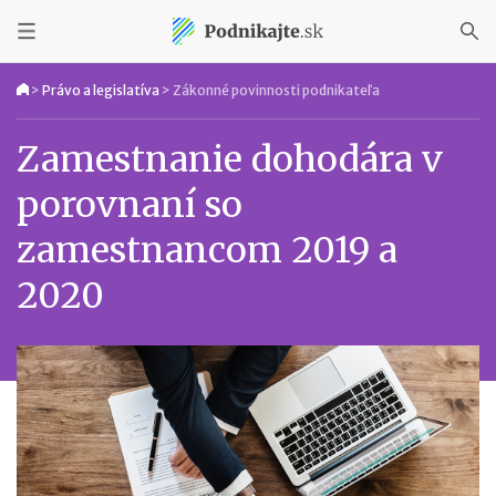
>
Právo a legislatíva
>
Zákonné povinnosti podnikateľa
Zamestnanie dohodára v
porovnaní so
zamestnancom 2019 a
2020