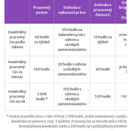
Doho
Dohoda o
Pracovný
Dohoda o
brigád
pracovnej
pomer
vykonaní práce
pr
činnosti
štud
350 hodín za
maximálny
kalendárny rok v
prieme
pracovný
40 hodín
10 hodín za
súhrne u
hodí
čas podľa
za týždeň
týždeň
všetkých
týž
zákona
zamestnávateľov
maximálny
29 hodín v súhrne
pracovný
prieme
160 hodín
u všetkých
40 hodín
čas za
ho
zamestnávateľov
mesiac
350 hodín v
maximálny
2 008
súhrne u
pracovný
520 hodín
1 040
hodín *
všetkých
čas za rok
zamestnávateľov
* Fond pracovného času v roku 2020 je 2 008 hodín, avšak zamestnanec si počas r
dovolenku vo výmere 4, resp. 5 týždňov. Pracovný čas sa tak ešte zníži o 160 hodí
štvortýždňovej dovolenke) alebo o 200 hodín (pri päťtýždňovej dovolenke)