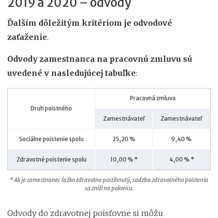
2019 a 2020 – odvody
Ďalším dôležitým kritériom je odvodové
zaťaženie
.
Odvody zamestnanca na pracovnú zmluvu sú
uvedené v nasledujúcej tabuľke
:
Pracovná zmluva
Druh poistného
Zamestnávateľ
Zamestnávateľ
Sociálne poistenie spolu
25,20 %
9,40 %
Zdravotné poistenie spolu
10,00 % *
4,00 % *
* Ak je zamestnanec ťažko zdravotne postihnutý, sadzba zdravotného poistenia
sa zníži na polovicu.
Odvody do zdravotnej poisťovne si môžu