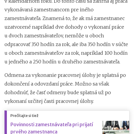
v kalendárnom roku. Do tohto času sa zahŕňa aj práca
vykonávaná zamestnancom pre iného
zamestnávateľa. Znamená to, že ak má zamestnanec
uzatvorené napríklad dve dohody o vykonaní práce
u dvoch zamestnávateľov, nemôže u oboch
odpracovať 350 hodín za rok, ale iba 350 hodín v súčte
u oboch zamestnávateľov za rok, napríklad 100 hodín
u jedného a 250 hodín u druhého zamestnávateľa.
Odmena za vykonanie pracovnej úlohy je splatná po
dokončení a odovzdaní práce. Možno sa však
dohodnúť, že časť odmeny bude splatná už po
vykonaní určitej časti pracovnej úlohy.
Prečítajte si tiež
Povinnosti zamestnávateľa pri prijatí
prvého zamestnanca