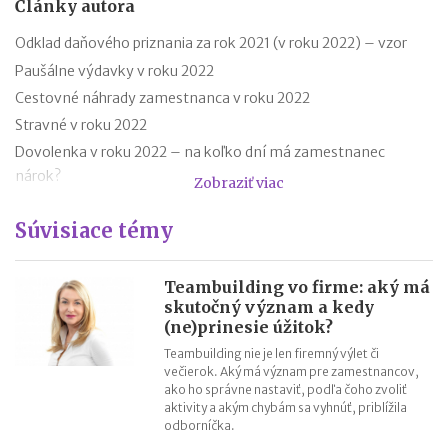
Články autora
Odklad daňového priznania za rok 2021 (v roku 2022) – vzor
Paušálne výdavky v roku 2022
Cestovné náhrady zamestnanca v roku 2022
Stravné v roku 2022
Dovolenka v roku 2022 – na koľko dní má zamestnanec
nárok?
Zobraziť viac
Nezdaniteľné časti základu dane v roku 2022
Súvisiace témy
Platobné brány – účtovanie a DPH
Rodičovský príspevok v roku 2022
Minimálna mzda v roku 2022 – tabuľka
Teambuilding vo firme: aký má
skutočný význam a kedy
Nezdaniteľná časť základu dane na manželku (manžela) v roku
(ne)prinesie úžitok?
2021
Teambuilding nie je len firemný výlet či
večierok. Aký má význam pre zamestnancov,
ako ho správne nastaviť, podľa čoho zvoliť
aktivity a akým chybám sa vyhnúť, priblížila
odborníčka.