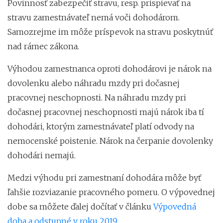
Povinnosť zabezpečiť stravu, resp. prispievať na
stravu zamestnávateľ nemá voči dohodárom.
Samozrejme im môže príspevok na stravu poskytnúť
nad rámec zákona.
Výhodou zamestnanca oproti dohodárovi je nárok na
dovolenku alebo náhradu mzdy pri dočasnej
pracovnej neschopnosti. Na náhradu mzdy pri
dočasnej pracovnej neschopnosti majú nárok iba tí
dohodári, ktorým zamestnávateľ platí odvody na
nemocenské poistenie. Nárok na čerpanie dovolenky
dohodári nemajú.
Medzi výhodu pri zamestnaní dohodára môže byť
ľahšie rozviazanie pracovného pomeru. O výpovednej
dobe sa môžete ďalej dočítať v článku
Výpovedná
doba a odstupné v roku 2019
.