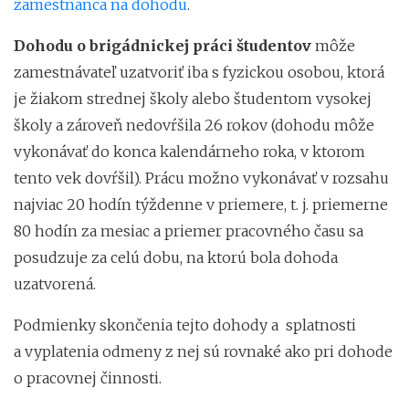
zamestnanca na dohodu
.
Dohodu o brigádnickej práci študentov
môže
zamestnávateľ uzatvoriť iba s fyzickou osobou, ktorá
je žiakom strednej školy alebo študentom vysokej
školy a zároveň nedovŕšila 26 rokov (dohodu môže
vykonávať do konca kalendárneho roka, v ktorom
tento vek dovŕšil). Prácu možno vykonávať v rozsahu
najviac 20 hodín týždenne v priemere, t. j. priemerne
80 hodín za mesiac a priemer pracovného času sa
posudzuje za celú dobu, na ktorú bola dohoda
uzatvorená.
Podmienky skončenia tejto dohody a splatnosti
a vyplatenia odmeny z nej sú rovnaké ako pri dohode
o pracovnej činnosti.