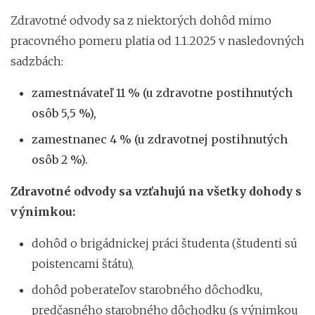
Zdravotné odvody sa z niektorých dohôd mimo
pracovného pomeru platia od 1.1.2025 v nasledovných
sadzbách:
zamestnávateľ 11 % (u zdravotne postihnutých
osôb 5,5 %),
zamestnanec 4 % (u zdravotnej postihnutých
osôb 2 %).
Zdravotné odvody sa vzťahujú na všetky dohody s
výnimkou:
dohôd o brigádnickej práci študenta (študenti sú
poistencami štátu),
dohôd poberateľov starobného dôchodku,
predčasného starobného dôchodku (s výnimkou