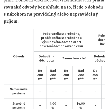
rovnaké odvody bez ohľadu na to, či ide o dohodu
s nárokom na pravidelný alebo nepravidelný
príjem.
Poberatelia starobného,
Pobera
predčasného starobného a
dôchod
výsluhového dôchodku pri
inval
dovŕšení dôchodkového veku
Odvody
Dohodár -
Dohodár 
Zamestnávateľ
dôchodca
dôchodca
Do
Nad
Do
Nad
Do
N
200
200
200
200
200
20
€*
€**
€*
€**
€*
€
Nemocenské
-
-
-
-
-
-
poistenie
Starobné
4,00
14,00
4,
-
-
-
poistenie
%
%