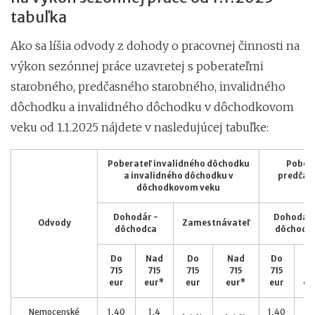
tabuľka
Ako sa líšia odvody z dohody o pracovnej činnosti na
výkon sezónnej práce uzavretej s poberateľmi
starobného, predčasného starobného, invalidného
dôchodku a invalidného dôchodku v dôchodkovom
veku od 1.1.2025 nájdete v nasledujúcej tabuľke:
Poberateľ invalidného dôchodku
Pobera
a invalidného dôchodku v
predčas
dôchodkovom veku
Dohodár -
Dohodár 
Odvody
Zamestnávateľ
dôchodca
dôchodc
Do
Nad
Do
Nad
Do
N
715
715
715
715
715
7
eur
eur*
eur
eur*
eur
eu
Nemocenské
1,40
1,4
1,40
1,