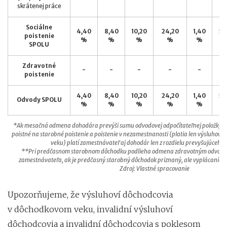
skrátenej práce
Sociálne
4,40
8,40
10,20
24,20
1,40
5,
poistenie
%
%
%
%
%
SPOLU
Zdravotné
-
-
-
-
-
poistenie
4,40
8,40
10,20
24,20
1,40
5,
Odvody SPOLU
%
%
%
%
%
*Ak mesačná odmena dohodára prevýši sumu odvodovej odpočítateľnej položky, t. j
poistné na starobné poistenie a poistenie v nezamestnanosti (platia len výsluhov
veku) platí zamestnávateľ aj dohodár len z rozdielu prevyšujúceho 
**Pri predčasnom starobnom dôchodku podlieha odmena zdravotným odvodom
zamestnávateľa, ak je predčasný starobný dôchodok priznaný, ale vyplácanie 
Zdroj: Vlastné spracovanie
Upozorňujeme, že výsluhoví dôchodcovia
v dôchodkovom veku, invalidní výsluhoví
dôchodcovia a invalidní dôchodcovia s poklesom