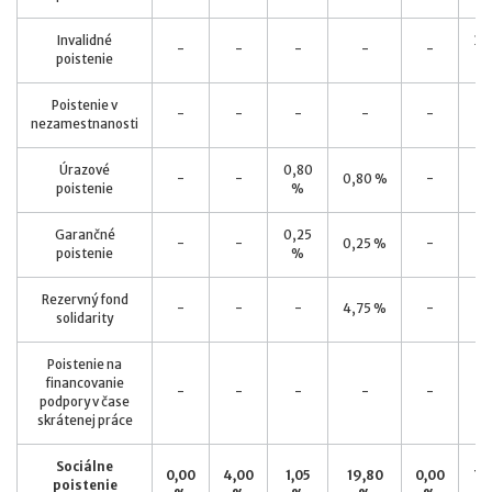
Invalidné
3,
-
-
-
-
-
poistenie
Poistenie v
-
-
-
-
-
-
nezamestnanosti
Úrazové
0,80
-
-
0,80 %
-
-
poistenie
%
Garančné
0,25
-
-
0,25 %
-
-
poistenie
%
Rezervný fond
-
-
-
4,75 %
-
-
solidarity
Poistenie na
financovanie
-
-
-
-
-
-
podpory v čase
skrátenej práce
Sociálne
0,00
4,00
1,05
19,80
0,00
7,
poistenie