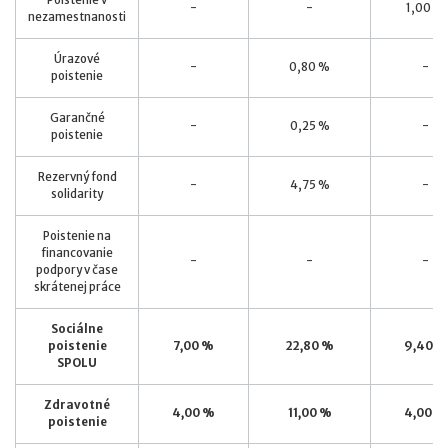
-
-
1,00 %
nezamestnanosti
Úrazové
-
0,80 %
-
poistenie
Garančné
-
0,25 %
-
poistenie
Rezervný fond
-
4,75 %
-
solidarity
Poistenie na
financovanie
-
-
-
podpory v čase
skrátenej práce
Sociálne
poistenie
7,00 %
22,80 %
9,40 %
SPOLU
Zdravotné
4,00 %
11,00 %
4,00 %
poistenie