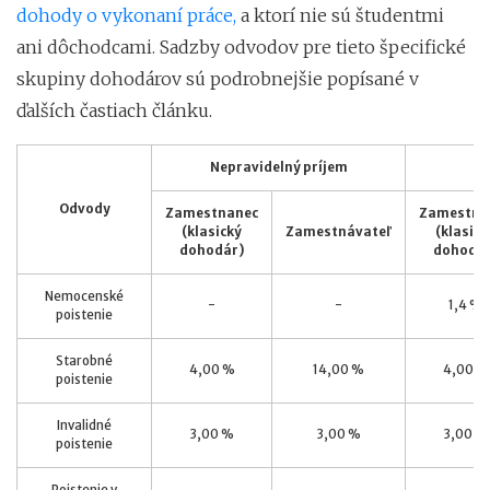
dohody o vykonaní práce,
a ktorí nie sú študentmi
ani dôchodcami. Sadzby odvodov pre tieto špecifické
skupiny dohodárov sú podrobnejšie popísané v
ďalších častiach článku.
Nepravidelný príjem
Pr
Odvody
Zamestnanec
Zamestna
(klasický
Zamestnávateľ
(klasick
dohodár)
dohodár
Nemocenské
-
-
1,4 %
poistenie
Starobné
4,00 %
14,00 %
4,00 %
poistenie
Invalidné
3,00 %
3,00 %
3,00 %
poistenie
Poistenie v