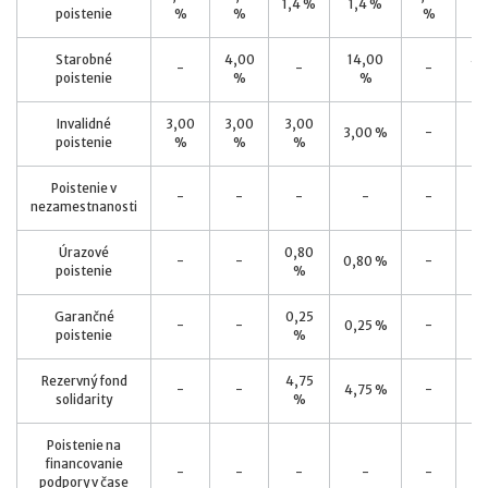
1,4 %
1,4 %
poistenie
%
%
%
Starobné
4,00
14,00
4,
-
-
-
poistenie
%
%
Invalidné
3,00
3,00
3,00
3,00 %
-
poistenie
%
%
%
Poistenie v
-
-
-
-
-
nezamestnanosti
Úrazové
0,80
-
-
0,80 %
-
poistenie
%
Garančné
0,25
-
-
0,25 %
-
poistenie
%
Rezervný fond
4,75
-
-
4,75 %
-
solidarity
%
Poistenie na
financovanie
-
-
-
-
-
podpory v čase