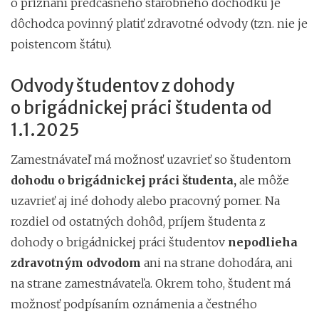
o priznaní predčasného starobného dôchodku je
dôchodca povinný platiť zdravotné odvody (tzn. nie je
poistencom štátu).
Odvody študentov z dohody
o brigádnickej práci študenta od
1.1.2025
Zamestnávateľ má možnosť uzavrieť so študentom
dohodu o brigádnickej práci študenta,
ale môže
uzavrieť aj iné dohody alebo pracovný pomer. Na
rozdiel od ostatných dohôd, príjem študenta z
dohody o brigádnickej práci študentov
nepodlieha
zdravotným odvodom
ani na strane dohodára, ani
na strane zamestnávateľa. Okrem toho, študent má
možnosť podpísaním oznámenia a čestného