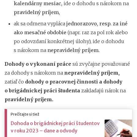
kalendárny mesiac,
ide o dohodu s nárokom na
pravidelný príjem,
ak sa odmena vypláca
jednorazovo, resp. za iné
ako mesačné obdobie
(napr. raz za pol rok alebo
po odovzdaní konkrétnej úlohy), ide o dohodu
s nárokom na
nepravidelný príjem.
Dohody o vykonaní práce
sú zvyčajne považované
za dohody s nárokom na
nepravidelný príjem,
zatiaľ čo
dohody o pracovnej činnosti a dohody
o brigádnickej práci študenta
zakladajú nárok na
pravidelný príjem.
Prečítajte si tiež
Dohoda o brigádnickej práci študentov
v roku 2023 – dane a odvody