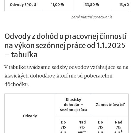
Odvody SPOLU
11,00 %
33,80 %
13,40 
Zdroj: Vlastné spracovanie
Odvody z dohôd o pracovnej činnosti
na výkon sezónnej práce od 1.1.2025
– tabuľka
V tabuľke uvádzame sadzby odvodov vzťahujúce sa na
klasických dohodárov, ktorí nie sú poberateľmi
dôchodku.
Klasický
dohodár –
Zamestnávateľ
sezónna práca
Odvody
Do
Nad
Do
Nad
715
715
715
715
eur
eur*
eur
eur*