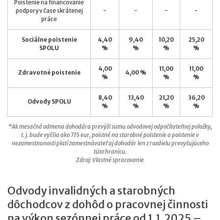
Poistenie na financovanie
podpory v čase skrátenej
-
-
-
-
práce
Sociálne poistenie
4,40
9,40
10,20
25,20
SPOLU
%
%
%
%
4,00
11,00
11,00
Zdravotné poistenie
4,00 %
%
%
%
8,40
13,40
21,20
36,20
Odvody SPOLU
%
%
%
%
*Ak mesačná odmena dohodára prevýši sumu odvodovej odpočítateľnej položky,
t. j. bude vyššia ako 715 eur, poistné na starobné poistenie a poistenie v
nezamestnanosti platí zamestnávateľ aj dohodár len z rozdielu prevyšujúceho
túto hranicu.
Zdroj: Vlastné spracovanie
Odvody invalidných a starobných
dôchodcov z dohôd o pracovnej činnosti
na výkon sezónnej práce od 1.1.2025 –