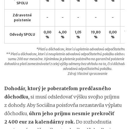
%
%
%
%
%
SPOLU
Zdravotné
-
-
-
-
-
-
poistenie
0,00
4,00
1,05
19,80
0,00
7,
Odvody SPOLU
%
%
%
%
%
*Platí u dôchodcov, ktorí si uplatnia odvodovú odpočítateľnú p
** Platí u dôchodcov, ktorí si neuplatnia odvodovú odpočítateľnú položku alebo upla
sumu 200 eur mesačne. Výnimkou je platenie poistného na garančné poistenie a úr
dohodára platí zamestnávateľ z celej výšky odmeny bez ohľadu na to, či si dôchodca
odvodovú odpočítateľnú položku.
Zdroj: Vlastné spracovanie
Dohodár, ktorý je poberateľom predčasného
dôchodku,
si musí odsledovať výšku svojho príjmu
z dohody. Aby Sociálna poisťovňa nezastavila výplatu
dôchodku,
úhrn jeho príjmu nesmie prekročiť
2 400 eur za kalendárny rok.
Do rozhodnutia