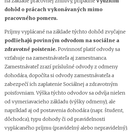
na základe pracovnej zmluvy, prípadne
využitím
dohôd o prácach vykonávaných mimo
pracovného pomeru.
Príjmy vyplácané na základe týchto dohôd zvyčajne
podliehajú povinným odvodom na sociálne a
zdravotné poistenie.
Povinnosť platiť odvody sa
vzťahuje na zamestnávateľa aj zamestnanca.
Zamestnávateľ zrazí príslušné odvody z odmeny
dohodára, dopočíta si odvody zamestnávateľa a
zabezpečí ich zaplatenie Sociálnej a zdravotným
poisťovniam. Výška týchto odvodov sa odvíja nielen
od vymeriavacieho základu (výšky odmeny), ale
napríklad aj od postavenia dohodára (napr. študent,
dôchodca), typu dohody či od pravidelnosti
vyplácaného príjmu (pravidelný alebo nepravidelný).