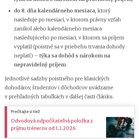
do 8. dňa kalendárneho mesiaca,
ktorý
nasleduje po mesiaci, v ktorom právny vzťah
zanikol alebo kalendárneho mesiaca
nasledujúceho po mesiaci, v ktorom sa príjem
vyplatil (poistné sa v priebehu trvania dohody
neplatí) –
týka sa dohôd s nárokom na
nepravidelný príjem
.
Jednotlivé sadzby poistného pre klasických
dohodárov, študentov i dôchodcov uvádzame
v prehľadných tabuľkách v ďalšej časti článku.
Prečítajte si tiež
Odvodová odpočítateľná položka z
príjmu trénerov od 1.1.2026