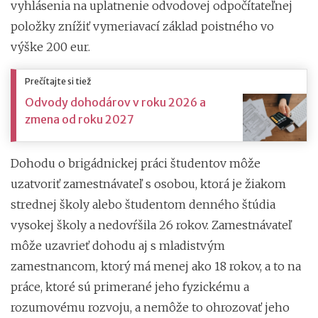
vyhlásenia na uplatnenie odvodovej odpočítateľnej
položky znížiť vymeriavací základ poistného vo
výške 200 eur.
Prečítajte si tiež
Odvody dohodárov v roku 2026 a
zmena od roku 2027
Dohodu o brigádnickej práci študentov môže
uzatvoriť zamestnávateľ s osobou, ktorá je žiakom
strednej školy alebo študentom denného štúdia
vysokej školy a nedovŕšila 26 rokov. Zamestnávateľ
môže uzavrieť dohodu aj s mladistvým
zamestnancom, ktorý má menej ako 18 rokov, a to na
práce, ktoré sú primerané jeho fyzickému a
rozumovému rozvoju, a nemôže to ohrozovať jeho