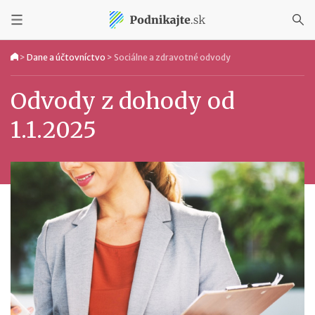
>
Dane a účtovníctvo
>
Sociálne a zdravotné odvody
Odvody z dohody od
1.1.2025