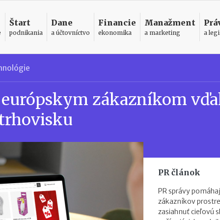
Štart
Dane
Financie
Manažment
Prá
e
podnikania
a účtovníctvo
ekonomika
a marketing
a legi
hnológie
 európskym zákazníkom vďa
 trhovisku
PR článok
PR správy pomáhaj
zákazníkov prostr
zasiahnuť cieľovú s