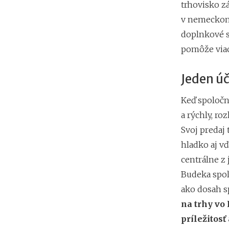
trhovisko z
v nemeckom 
doplnkové s
pomôže viac 
Jeden úč
Keď spoločn
a rýchly, ro
Svoj predaj 
hladko aj vď
centrálne z
Budeka spol
ako dosah s
na trhy vo 
príležitosť