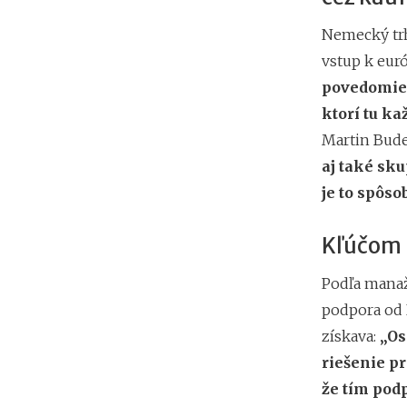
Nemecký trh
vstup k eur
povedomie 
ktorí tu k
Martin Bud
aj také sk
je to spôs
Kľúčom k
Podľa manaž
podpora od K
získava:
„Os
riešenie p
že tím pod