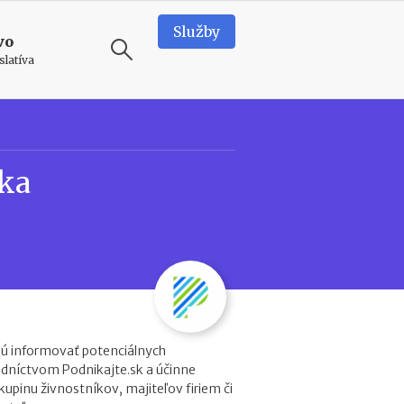
Služby
vo
slatíva
ODPORÚČAME
N
ka
o
v
é
p
o
d
m
i
e
n
ú informovať potenciálnych
k
edníctvom Podnikajte.sk a účinne
y
kupinu živnostníkov, majiteľov firiem či
p