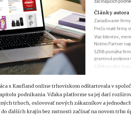
začínajúcich podni
Články autora
Zariaďovanie firmy
Prečo malé firmy 
Viac klientov, men
Notino Partner nap
SZRB pomáha firmám
grantová podpora
SZRB ponúka úvery,
investície
Časté chyby v účto
áca s Kaufland online trhoviskom odštartovala v spolo
SaVzdelaj.sk
apitolu podnikania. Vďaka platforme sa jej darí rozširo
Revolúcia v doručov
čných trhoch, oslovovať nových zákazníkov a jednoduc
pre balíky, poštu s
do ďalších krajín bez nutnosti začínať na novom trhu ú
Efektívny rast v ro
Kaufland online tr
Black Friday: Ako 