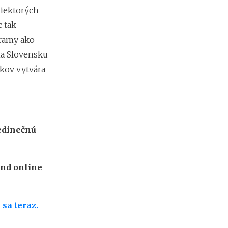
niektorých
 tak
gramy ako
na Slovensku
íkov vytvára
edinečnú
and online
 sa teraz.