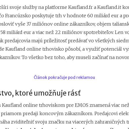
šíri svoje služby na platforme Kaufland.fr a Kaufland.it k
 čo Francúzsko poskytuje trh v hodnote 60 miliárd eur a pr
loviť vyše 37 miliónov online zákazníkov, objem talians
58 miliárd eur a viac než 22 miliónov spotrebiteľov. Len v
tak predajcovia majú príležitosť predávať vo všetkých sied
de Kaufland online trhovisko pôsobí, a využiť potenciál vy
kazníkov. To všetko bez toho, aby museli začínať na novo
Článok pokračuje pod reklamou
tvo, ktoré umožňuje rásť
s Kaufland online trhoviskom pre EMOS znamená viac než
 priamom predaji koncovým zákazníkom. Predajcovi elek
áha zviditeľniť svoju značku na viacerých zahraničných t