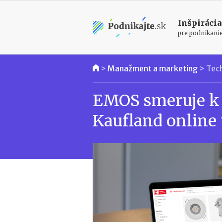
Inšpirácia
pre podnikani
>
Manažment a marketing
>
Tec
EMOS smeruje k
Kaufland online