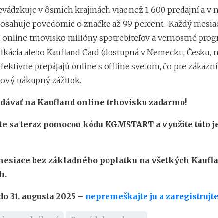
evádzkuje v ôsmich krajinách viac než 1 600 predajní a v 
osahuje povedomie o značke až 99 percent. Každý mesiac
a online trhovisko milióny spotrebiteľov a vernostné pro
likácia alebo Kaufland Card (dostupná v Nemecku, Česku, 
efektívne prepájajú online s offline svetom, čo pre zákazn
ový nákupný zážitok.
edávať na Kaufland online trhovisku zadarmo!
jte sa teraz pomocou kódu KGMSTART a využite túto j
 mesiace bez základného poplatku na všetkých Kaufl
h.
do 31. augusta 2025 –
nepremeškajte ju a zaregistrujte