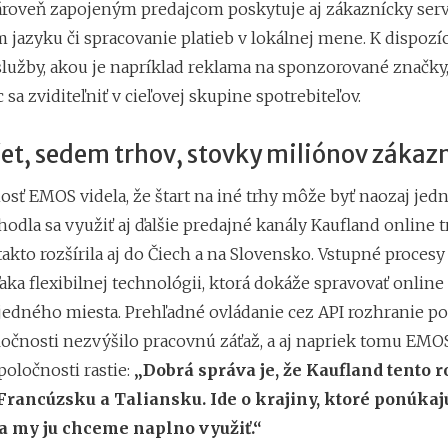
ároveň zapojeným predajcom poskytuje aj zákaznícky serv
jazyku či spracovanie platieb v lokálnej mene. K dispozíc
lužby, akou je napríklad reklama na sponzorované značky,
sa zviditeľniť v cieľovej skupine spotrebiteľov.
et, sedem trhov, stovky miliónov zákaz
osť EMOS videla, že štart na iné trhy môže byť naozaj je
zhodla sa využiť aj ďalšie predajné kanály Kaufland online t
takto rozšírila aj do Čiech a na Slovensko. Vstupné procesy
aka flexibilnej technológii, ktorá dokáže spravovať online
 jedného miesta. Prehľadné ovládanie cez API rozhranie po
očnosti nezvýšilo pracovnú záťaž, a aj napriek tomu EMOS 
poločnosti rastie:
„Dobrá správa je, že Kaufland tento r
Francúzsku a Taliansku. Ide o krajiny, ktoré ponúkaj
 a my ju chceme naplno využiť.“