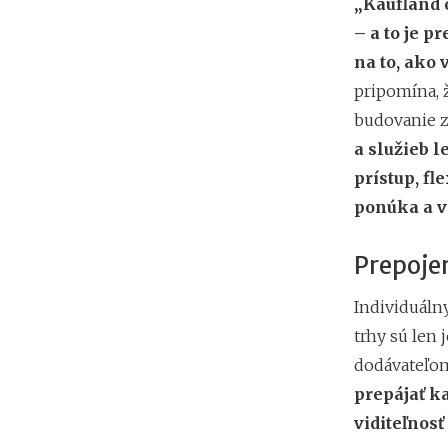
„Kaufland 
– a to je p
na to, ako
pripomína, ž
budovanie z
a služieb 
prístup, fl
ponúka a vi
Prepoje
Individuáln
trhy sú len
dodávateľo
prepájať k
viditeľnosť