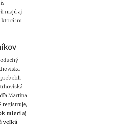
is
m
i
ii majú aj
e
 ktorá im
n
?
níkov
Z
a
dnoduchý
r
i
rhoviska.
a
 prebehli
ď
 trhoviská
o
v
dľa Martina
a
registruje,
n
i
ok mieri aj
e
ú veľkú
f
i
r