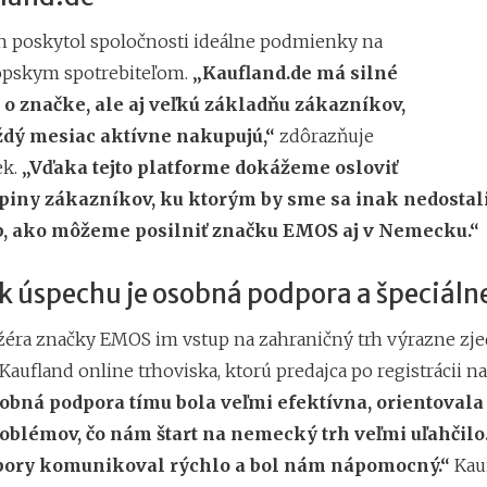
 poskytol spoločnosti ideálne podmienky na
ópskym spotrebiteľom.
„Kaufland.de má silné
o značke, ale aj veľkú základňu zákazníkov,
aždý mesiac aktívne nakupujú,“
zdôrazňuje
ek.
„Vďaka tejto platforme dokážeme osloviť
upiny zákazníkov, ku ktorým by sme sa inak nedostal
ob, ako môžeme posilniť značku EMOS aj v Nemecku.“
 úspechu je osobná podpora a špeciáln
éra značky EMOS im vstup na zahraničný trh výrazne zje
aufland online trhoviska, ktorú predajca po registrácii n
obná podpora tímu bola veľmi efektívna, orientovala
roblémov, čo nám štart na nemecký trh veľmi uľahčilo
pory komunikoval rýchlo a bol nám nápomocný.“
Kau