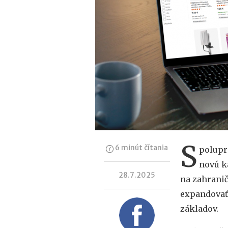
S
6 minút čítania
polupr
novú k
28.7.2025
na zahrani
expandovať 
základov.