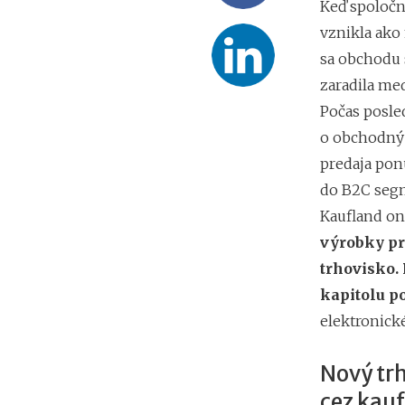
Keď spoločno
vznikla ako
sa obchodu 
zaradila m
Počas posled
o obchodný
predaja po
do B2C seg
Kaufland on
výrobky pr
trhovisko. 
kapitolu p
elektronick
Nový trh
cez kau