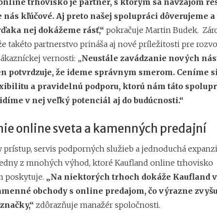
online trhovisko je partner, s ktorým sa navzájom r
re nás kľúčové. Aj preto našej spolupráci dôverujeme a
 vďaka nej dokážeme rásť,“
pokračuje Martin Budek. Zár
e takéto partnerstvo prináša aj nové príležitosti pre rozvo
ákazníckej vernosti: „
Neustále zavádzanie nových nás
len potvrdzuje, že ideme správnym smerom. Ceníme s
exibilitu a pravidelnú podporu, ktorú nám táto spolup
díme v nej veľký potenciál aj do budúcnosti.“
nie online sveta a kamenných predajní
y prístup, servis podporných služieb a jednoduchá expanzi
 jedny z mnohých výhod, ktoré Kaufland online trhovisko
m poskytuje.
„Na niektorých trhoch dokáže Kaufland 
amenné obchody s online predajom, čo výrazne zvyšu
 značky,“
zdôrazňuje manažér spoločnosti.