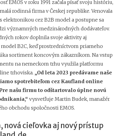
sť EMOS v roku 1991 začala písať svoju históriu,
nákupnú horúčku n
 malá rodinná firma v Českej republike. Venovala
Najsilnejšia predv
tržbám
s elektronikou cez B2B model a postupne sa
edzi významných medzinárodných dodávateľov.
ných rokov doplnila svoje aktivity aj
 model B2C, keď prostredníctvom priameho
núka sortiment koncovým zákazníkom. Na vstup
mentu na nemeckom trhu využila platformu
line trhoviska.
„Od leta 2023 predávame naše
iamo spotrebiteľom cez Kaufland online
Pre našu firmu to odštartovalo úplne novú
odnikania,“
vysvetľuje Martin Budek, manažér
ého obchodu spoločnosti EMOS.
, nová cieľovka aj nový prístup
fland.de