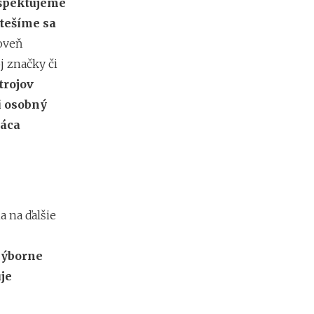
ešpektujeme
d
á
 tešíme sa
v
oveň
a
t
j značky či
e
trojov
ľ
o
i osobný
v
ráca
a na ďalšie
výborne
je