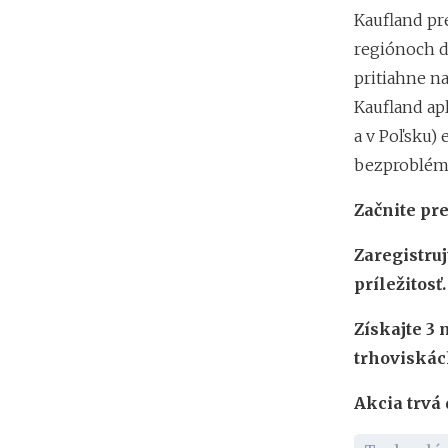
Kaufland pr
regiónoch d
pritiahne n
Kaufland ap
a v Poľsku) 
bezproblém
Začnite pr
Zaregistru
príležitosť.
Získajte 3
trhoviskác
Akcia trvá 