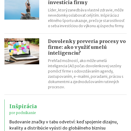
investícia firmy
Líder, ktorý zanedbáva vlastné zdravie, môže
nevedomky oslabovať celý tím. Inšpirácia z
elitného športu ukazuje, prečo je starostlivosť
o seba investíciou do výkonu aj úspechu firmy.
Dovolenky preveria procesy vo
firme: ako využiť umelú
inteligenciu?
Prehľad možností, ako môže umelá
inteligencia (AI) počas dovolenkovej sezóny
pomôcť firme s odovzdávaním agendy,
zastupovaním, e-mailmi, poradami, prácou s
dokumentmi a zjednodušovaním rutinných
procesov.
Inšpirácia
pre podnikanie
Budovanie značky v tabu odvetví: keď spojenie dizajnu,
kvality a distribúcie vyústi do globálneho biznisu