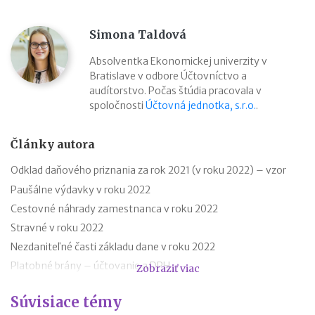
Simona Taldová
Absolventka Ekonomickej univerzity v
Bratislave v odbore Účtovníctvo a
audítorstvo. Počas štúdia pracovala v
spoločnosti
Účtovná jednotka, s.r.o.
.
Články autora
Odklad daňového priznania za rok 2021 (v roku 2022) – vzor
Paušálne výdavky v roku 2022
Cestovné náhrady zamestnanca v roku 2022
Stravné v roku 2022
Nezdaniteľné časti základu dane v roku 2022
Platobné brány – účtovanie a DPH
Zobraziť viac
Rodičovský príspevok v roku 2022
Súvisiace témy
Minimálna mzda v roku 2022 – tabuľka