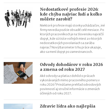
Nezdaniteľná časť základu dane na manželku (manžela) v roku
2021
Nedostatkové profesie 2026:
kde chýba najviac ľudí a koľko
Komu sa oplatia paušálne výdavky v roku 2021 (príklady)
môžete zarobiť?
Niektoré profesie majú stovky uchádzačov, iné
firmy nevedia pozície obsadiť celé mesiace. Po
ktorých pracovníkoch je na Slovensku najväčší
dopyt, kde sú tisíce voľných miest a v ktorých
nedostatkových povolaniach sa zarába
najviac? Nový Barometer trhu práce ukazuje,
ako sa mení dopyt po zamestnancoch.
Odvody dohodárov v roku 2026
a zmena od roku 2027
Aké odvody sa platia z dohôd o prácach
vykonávaných mimo pracovného pomeru v
roku 2026? Prinášame prehľad odvodových
povinností aj stručné informácie o zmenách
účinných od roku 2027.
Zdravie lídra ako najlepšia