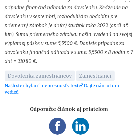
pripadne finančná náhrada za dovolenku. Keďže ide na
dovolenku v septembri, rozhodujúcim obdobím pre
priemerný zárobok je druhý štvrťrok roka 2022 (apríl až
jún). Sumu priemerného zárobku našla uvedenú na svojej
výplatnej páske v sume 5,5500 €. Daniele pripadne za
dovolenku finančná náhrada v sume: 5,5500 x 8 hodín x 7
dní = 310,80 €.
Dovolenka zamestnancov
Zamestnanci
Našli ste chybu či nepresnosť v texte? Dajte nám o tom
vedieť.
Odporučte článok aj priateľom