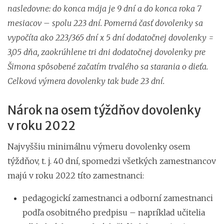
nasledovne: do konca mája je 9 dní a do konca roka 7
mesiacov – spolu 223 dní. Pomerná časť dovolenky sa
vypočíta ako 223/365 dní x 5 dní dodatočnej dovolenky =
3,05 dňa, zaokrúhlene tri dni dodatočnej dovolenky pre
Šimona spôsobené začatím trvalého sa starania o dieťa.
Celková výmera dovolenky tak bude 23 dní.
Nárok na osem týždňov dovolenky
v roku 2022
Najvyššiu minimálnu výmeru dovolenky osem
týždňov, t. j. 40 dní, spomedzi všetkých zamestnancov
majú v roku 2022 títo zamestnanci:
pedagogickí zamestnanci a odborní zamestnanci
podľa osobitného predpisu – napríklad učitelia