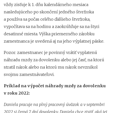
vždy zisťuje k 1. dňu kalendárneho mesiaca
nasledujúceho po skončení jedného štvrťroka
a používa sa počas celého ďalšieho štvrťroka,
vypočítava sa na hodinu a zaokrúhľuje sa na štyri
desatinné miesta. Výška priemerného zárobku
zamestnanca je uvedená aj na jeho výplatnej páske.
Pozor: zamestnanec je povinný vrátiť vyplatenú
náhradu mzdy za dovolenku alebo jej časť, na ktorú
stratil nárok alebo na ktorú mu nárok nevznikol
svojmu zamestnávateľovi.
Príklad na výpočet náhrady mzdy za dovolenku
v roku 2022:
Daniela pracuje na plný pracovný úväzok a v septembri
2022 si čerpá 7 dní dovolenky. Daniela chce zistiť, aká jej