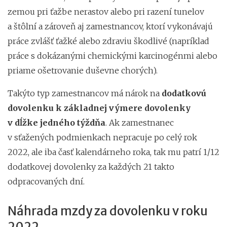
zemou pri ťažbe nerastov alebo pri razení tunelov
a štôlní a zároveň aj zamestnancov, ktorí vykonávajú
práce zvlášť ťažké alebo zdraviu škodlivé (napríklad
práce s dokázanými chemickými karcinogénmi alebo
priame ošetrovanie duševne chorých).
Takýto typ zamestnancov má nárok na
do
datkovú
dovolenku k základnej výmere dovolenky
v dĺžke jedného týždňa
. Ak zamestnanec
v sťažených podmienkach nepracuje po celý rok
2022, ale iba časť kalendárneho roka, tak mu patrí 1/12
dodatkovej dovolenky za každých 21 takto
odpracovaných dní.
Náhrada mzdy za dovolenku v roku
2022