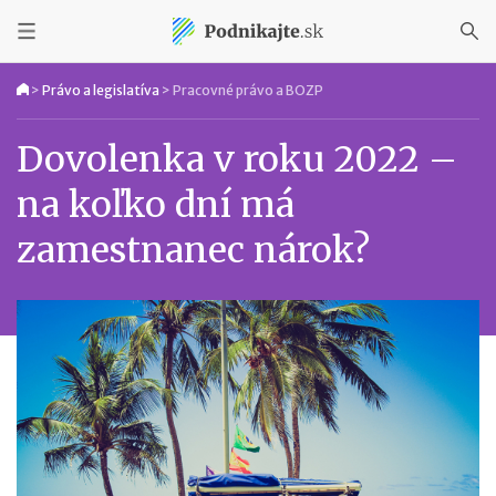
>
Právo a legislatíva
>
Pracovné právo a BOZP
Dovolenka v roku 2022 –
na koľko dní má
zamestnanec nárok?