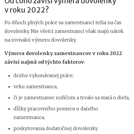
Od čoho závisí výmera dovolenky
v roku 2022?
Po dňoch plných práce sa zamestnanci tešia na čas
dovolenky. Nie všetci zamestnanci však majú nárok
na rovnakú výmeru dovolenky.
Výmera dovolenky zamestnancov v roku 2022
závisí najmä od týchto faktorov
:
druhu vykonávanej práce,
veku zamestnanca,
či je zamestnanec rodičom a trvalo sa stará o dieťa,
dĺžky pracovného pomeru u daného
zamestnanca,
poskytovania dodatočnej dovolenky