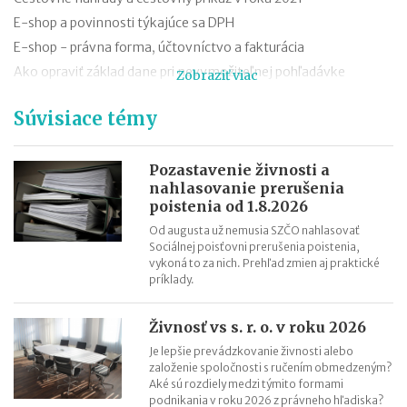
E-shop a povinnosti týkajúce sa DPH
E-shop - právna forma, účtovníctvo a fakturácia
Ako opraviť základ dane pri nevymožiteľnej pohľadávke
Zobraziť viac
Oprava základu dane pri nevymožiteľnej pohľadávke od roku
Súvisiace témy
2021
13. a 14. plat - zmeny od roku 2021
Hrubá a čistá minimálna mzda v roku 2021 (daň a odvody)
Pozastavenie živnosti a
nahlasovanie prerušenia
Aké je účtovné a zdaňovacie obdobie firmy v likvidácii?
poistenia od 1.8.2026
Od augusta už nemusia SZČO nahlasovať
Sociálnej poisťovni prerušenia poistenia,
vykoná to za nich. Prehľad zmien aj praktické
príklady.
Živnosť vs s. r. o. v roku 2026
Je lepšie prevádzkovanie živnosti alebo
založenie spoločnosti s ručením obmedzeným?
Aké sú rozdiely medzi týmito formami
podnikania v roku 2026 z právneho hľadiska?