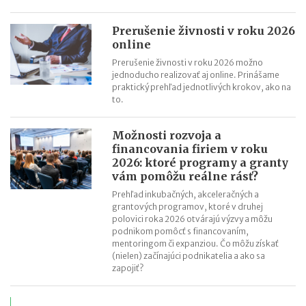
Prerušenie živnosti v roku 2026
online
Prerušenie živnosti v roku 2026 možno
jednoducho realizovať aj online. Prinášame
praktický prehľad jednotlivých krokov, ako na
to.
Možnosti rozvoja a
financovania firiem v roku
2026: ktoré programy a granty
vám pomôžu reálne rásť?
Prehľad inkubačných, akceleračných a
grantových programov, ktoré v druhej
polovici roka 2026 otvárajú výzvy a môžu
podnikom pomôcť s financovaním,
mentoringom či expanziou. Čo môžu získať
(nielen) začínajúci podnikatelia a ako sa
zapojiť?