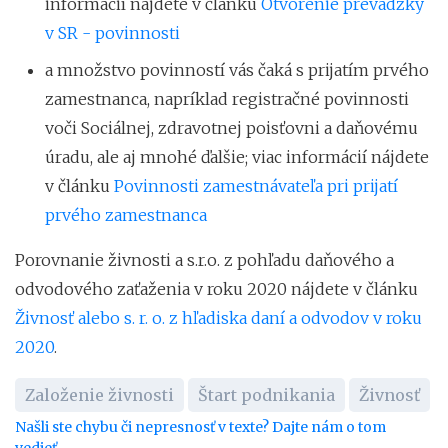
informácií nájdete v článku
Otvorenie prevádzky
v SR - povinnosti
a množstvo povinností vás čaká s prijatím prvého
zamestnanca, napríklad registračné povinnosti
voči Sociálnej, zdravotnej poisťovni a daňovému
úradu, ale aj mnohé ďalšie; viac informácií nájdete
v článku
Povinnosti zamestnávateľa pri prijatí
prvého zamestnanca
Porovnanie živnosti a s.r.o. z pohľadu daňového a
odvodového zaťaženia v roku 2020 nájdete v článku
Živnosť alebo s. r. o. z hľadiska daní a odvodov v roku
2020
.
Založenie živnosti
Štart podnikania
Živnosť
Našli ste chybu či nepresnosť v texte? Dajte nám o tom
vedieť.