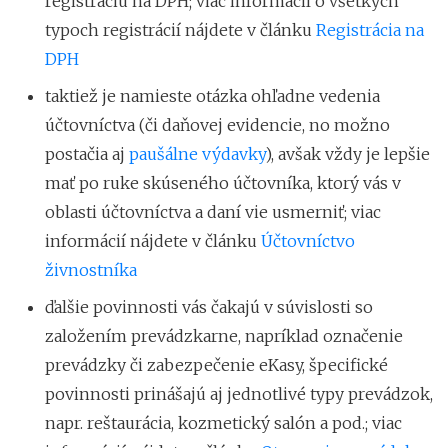
registráciu na DPH; viac informácií o všetkých
typoch registrácií nájdete v článku
Registrácia na
DPH
taktiež je namieste otázka ohľadne vedenia
účtovníctva (či daňovej evidencie, no možno
postačia aj
paušálne výdavky
), avšak vždy je lepšie
mať po ruke skúseného účtovníka, ktorý vás v
oblasti účtovníctva a daní vie usmerniť; viac
informácií nájdete v článku
Účtovníctvo
živnostníka
ďalšie povinnosti vás čakajú v súvislosti so
založením prevádzkarne, napríklad označenie
prevádzky či zabezpečenie eKasy, špecifické
povinnosti prinášajú aj jednotlivé typy prevádzok,
napr. reštaurácia, kozmetický salón a pod.; viac