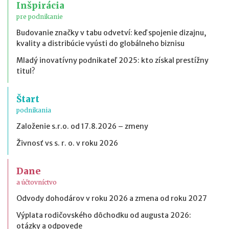
Inšpirácia
pre podnikanie
Budovanie značky v tabu odvetví: keď spojenie dizajnu,
kvality a distribúcie vyústi do globálneho biznisu
Mladý inovatívny podnikateľ 2025: kto získal prestížny
titul?
Štart
podnikania
Založenie s.r.o. od 17.8.2026 – zmeny
Živnosť vs s. r. o. v roku 2026
Dane
a účtovníctvo
Odvody dohodárov v roku 2026 a zmena od roku 2027
Výplata rodičovského dôchodku od augusta 2026:
otázky a odpovede