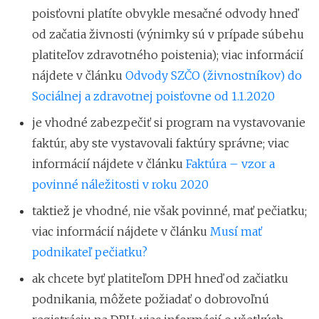
poisťovni platíte obvykle mesačné odvody hneď
od začatia živnosti (výnimky sú v prípade súbehu
platiteľov zdravotného poistenia); viac informácií
nájdete v článku
Odvody SZČO (živnostníkov) do
Sociálnej a zdravotnej poisťovne od 1.1.2020
je vhodné zabezpečiť si program na vystavovanie
faktúr, aby ste vystavovali faktúry správne; viac
informácií nájdete v článku
Faktúra – vzor a
povinné náležitosti v roku 2020
taktiež je vhodné, nie však povinné, mať pečiatku;
viac informácií nájdete v článku
Musí mať
podnikateľ pečiatku?
ak chcete byť platiteľom DPH hneď od začiatku
podnikania, môžete požiadať o dobrovoľnú