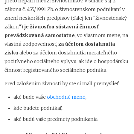
preto nepatrí medzi živnostníkov. V súlade s § 2
zákona č. 455/1991 Zb. o živnostenskom podnikaní v
znení neskorších predpisov (ďalej len “živnostenský
zákon”)
je živnosťou sústavná činnosť
prevádzkovaná samostatne
, vo vlastnom mene, na
vlastnú zodpovednosť,
za účelom dosiahnutia
zisku
alebo za účelom dosiahnutia merateľného
pozitívneho sociálneho vplyvu, ak ide o hospodársku
činnosť registrovaného sociálneho podniku.
Pred založením živnosti by ste si mali premyslieť:
aké bude vaše
obchodné meno
,
kde budete podnikať,
aké budú vaše predmety podnikania.