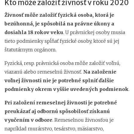
Kto môže založiť živnosť v roku 2020
Živnosť môže založiť fyzická osoba, ktorá je
bezúhonná, je spôsobilá na právne úkony a
dosiahla 18 rokov veku
. U právnickej osoby musia
tieto podmienky spĺňať fyzické osoby, ktoré sú jej
štatutárnym orgánom.
Fyzická, resp. právnická osoba môže založiť voľnú,
viazanú alebo remeselnú živnosť.
Na založenie
voľnej živnosti nie je potrebné splniť ďalšie
podmienky okrem vyššie uvedených podmienok
.
Pri založení remeselnej živnosti je potrebné
preukázať aj odbornú spôsobilosť získanú
vyučením v odbore
. Remeselnou živnosťou je
napríklad murárstvo, tesárstvo, mäsiarstvo,