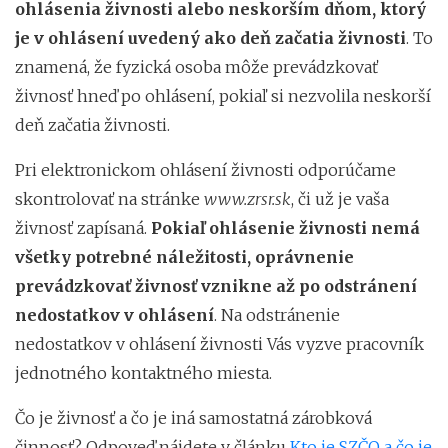
ohlásenia živnosti alebo neskorším dňom, ktorý
je v ohlásení uvedený ako deň začatia živnosti
. To
znamená, že fyzická osoba môže prevádzkovať
živnosť hneď po ohlásení, pokiaľ si nezvolila neskorší
deň začatia živnosti.
Pri elektronickom ohlásení živnosti odporúčame
skontrolovať na stránke
www.zrsr.sk
, či už je vaša
živnosť zapísaná.
Pokiaľ ohlásenie živnosti nemá
všetky potrebné náležitosti, oprávnenie
prevádzkovať živnosť vznikne až po odstránení
nedostatkov v ohlásení
. Na odstránenie
nedostatkov v ohlásení živnosti Vás vyzve pracovník
jednotného kontaktného miesta.
Čo je živnosť a čo je iná samostatná zárobková
činnosť? Odpoveď nájdete v článku
Kto je SZČO a čo je