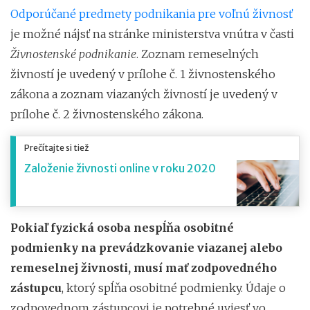
Odporúčané predmety podnikania pre voľnú živnosť
je možné nájsť na stránke ministerstva vnútra v časti
Živnostenské podnikanie
. Zoznam remeselných
živností je uvedený v prílohe č. 1 živnostenského
zákona a zoznam viazaných živností je uvedený v
prílohe č. 2 živnostenského zákona.
Prečítajte si tiež
Založenie živnosti online v roku 2020
Pokiaľ fyzická osoba nespĺňa osobitné
podmienky na prevádzkovanie viazanej alebo
remeselnej živnosti, musí mať zodpovedného
zástupcu
, ktorý spĺňa osobitné podmienky. Údaje o
zodpovednom zástupcovi je potrebné uviesť vo