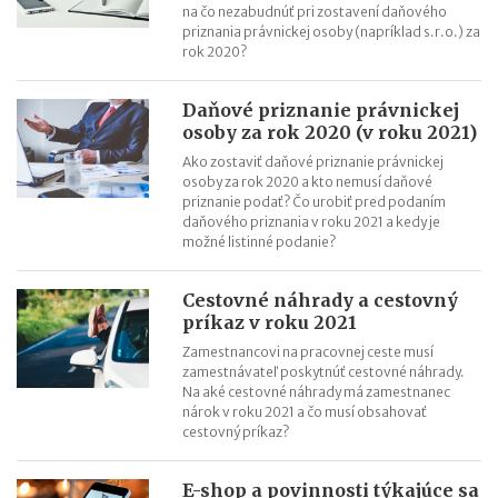
na čo nezabudnúť pri zostavení daňového
priznania právnickej osoby (napríklad s.r.o.) za
rok 2020?
Daňové priznanie právnickej
osoby za rok 2020 (v roku 2021)
Ako zostaviť daňové priznanie právnickej
osoby za rok 2020 a kto nemusí daňové
priznanie podať? Čo urobiť pred podaním
daňového priznania v roku 2021 a kedy je
možné listinné podanie?
Cestovné náhrady a cestovný
príkaz v roku 2021
Zamestnancovi na pracovnej ceste musí
zamestnávateľ poskytnúť cestovné náhrady.
Na aké cestovné náhrady má zamestnanec
nárok v roku 2021 a čo musí obsahovať
cestovný príkaz?
E-shop a povinnosti týkajúce sa