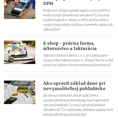
DPH
Kedy sa e-shopu oplatí registrovať na DPH a
kedy sa tejto povinnosti nevyhne? Čo by mal
vedieť majiteľ e-shopu o DPH, keď predáva
svoje tovary alebo služby v tuzemsku alebo do
zahraničia?
E-shop - právna forma,
účtovníctvo a fakturácia
Vybrať si živnosť alebo s.r.o. pri zakladaní e-
shopu? Ako fakturovať v e-shope? Na čo si dať
pozor pri výbere formy vedenia účtovníctva?
Ako opraviť základ dane pri
nevymožiteľnej pohľadávke
Ak chce podnikateľ získať späť DPH z
nevymožiteľnej pohľadávky, musí vyhotoviť
opravný doklad. Čo musí opravný doklad
obsahovať? Čo v prípade, ak klient zaplatí časť
nevymožiteľnej pohľadávky?