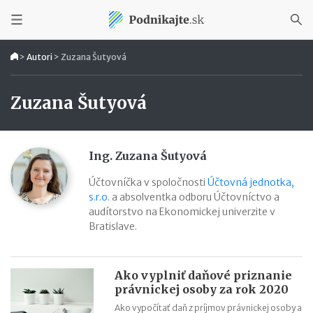
>
Autori
>
Zuzana Šutyová
Zuzana Šutyová
Ing. Zuzana Šutyová
Účtovníčka v spoločnosti
Účtovná jednotka,
s.r.o.
a absolventka odboru Účtovníctvo a
audítorstvo na Ekonomickej univerzite v
Bratislave.
Ako vyplniť daňové priznanie
právnickej osoby za rok 2020
Ako vypočítať daň z príjmov právnickej osoby a