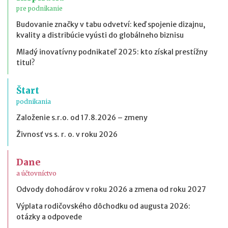
pre podnikanie
Budovanie značky v tabu odvetví: keď spojenie dizajnu,
kvality a distribúcie vyústi do globálneho biznisu
Mladý inovatívny podnikateľ 2025: kto získal prestížny
titul?
Štart
podnikania
Založenie s.r.o. od 17.8.2026 – zmeny
Živnosť vs s. r. o. v roku 2026
Dane
a účtovníctvo
Odvody dohodárov v roku 2026 a zmena od roku 2027
Výplata rodičovského dôchodku od augusta 2026:
otázky a odpovede