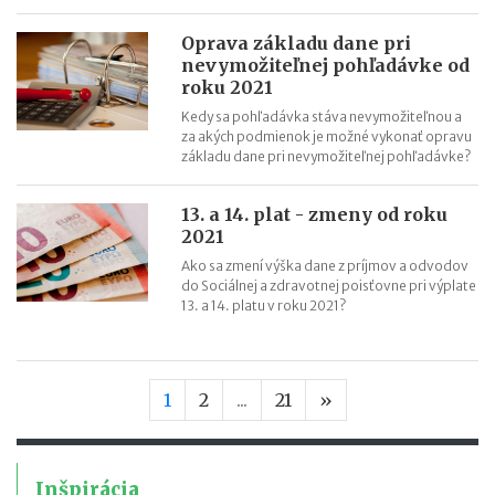
Oprava základu dane pri
nevymožiteľnej pohľadávke od
roku 2021
Kedy sa pohľadávka stáva nevymožiteľnou a
za akých podmienok je možné vykonať opravu
základu dane pri nevymožiteľnej pohľadávke?
13. a 14. plat - zmeny od roku
2021
Ako sa zmení výška dane z príjmov a odvodov
do Sociálnej a zdravotnej poisťovne pri výplate
13. a 14. platu v roku 2021?
Nasledujúca stran
1
2
...
21
»
Inšpirácia