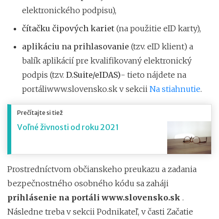
elektronického podpisu),
čítačku čipových kariet
(na použitie eID karty),
aplikáciu na prihlasovanie
(tzv. eID klient) a
balík aplikácií pre kvalifikovaný elektronický
podpis (tzv.
D.Suite/eIDAS)
- tieto nájdete na
portáliwww.slovensko.sk v sekcii
Na stiahnutie
.
Prečítajte si tiež
Voľné živnosti od roku 2021
Prostredníctvom občianskeho preukazu a zadania
bezpečnostného osobného kódu sa zaháji
prihlásenie na
portáli www.slovensko.sk
.
Následne treba v sekcii Podnikateľ, v časti Začatie