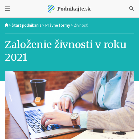
>
Štart podnikania
>
Právne formy
>
Živnosť
Založenie živnosti v roku
2021