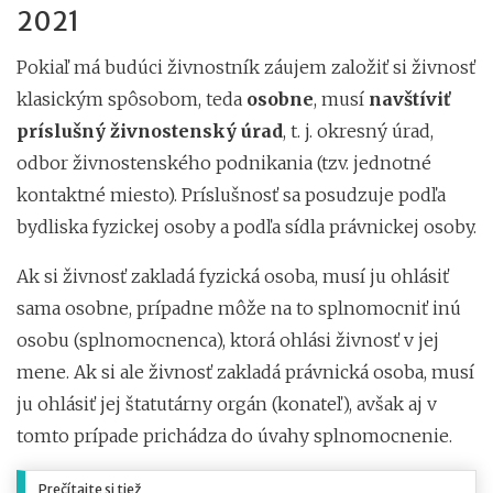
2021
Pokiaľ má budúci živnostník záujem založiť si živnosť
klasickým spôsobom, teda
osobne
, musí
navštíviť
príslušný živnostenský úrad
, t. j. okresný úrad,
odbor živnostenského podnikania (tzv. jednotné
kontaktné miesto). Príslušnosť sa posudzuje
podľa
bydliska fyzickej osoby a podľa sídla právnickej osoby.
Ak si živnosť zakladá fyzická osoba, musí ju ohlásiť
sama osobne, prípadne môže na to splnomocniť inú
osobu (splnomocnenca), ktorá ohlási živnosť v jej
mene. Ak si ale živnosť zakladá právnická osoba, musí
ju ohlásiť jej štatutárny orgán (konateľ), avšak aj v
tomto prípade prichádza do úvahy splnomocnenie.
Prečítajte si tiež