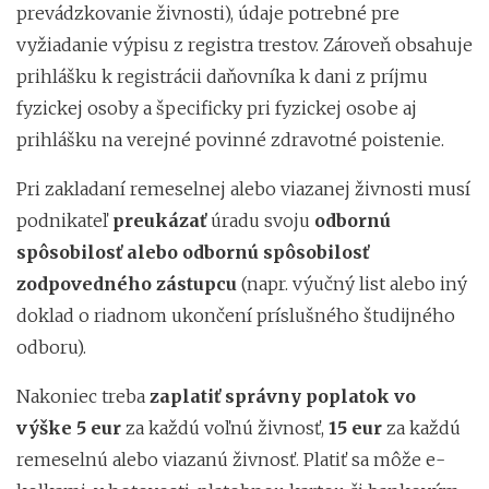
prevádzkovanie živnosti), údaje potrebné pre
vyžiadanie výpisu z registra trestov. Zároveň obsahuje
prihlášku k registrácii daňovníka k dani z príjmu
fyzickej osoby a špecificky pri fyzickej osobe aj
prihlášku na verejné povinné zdravotné poistenie.
Pri zakladaní remeselnej alebo viazanej živnosti musí
podnikateľ
preukázať
úradu svoju
odbornú
spôsobilosť alebo odbornú spôsobilosť
zodpovedného zástupcu
(napr. výučný list alebo iný
doklad o riadnom ukončení príslušného študijného
odboru).
Nakoniec treba
zaplatiť správny poplatok vo
výške 5 eur
za každú voľnú živnosť,
15 eur
za každú
remeselnú alebo viazanú živnosť. Platiť sa môže e-