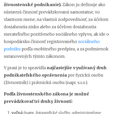
živnostenské podnikanie).
Zákon ju
definuje ako
sústavnú činnosť prevádzkovanú samostatne, vo
vlastnom mene, na vlastnú zodpovednosť, za účelom
dosiahnutia zisku alebo za účelom dosiahnutia
merateľného pozitívneho sociálneho vplyvu, ak ide o
hospodársku činnosť registrovaného
sociálneho
podniku
podľa osobitného predpisu, a za podmienok
ustanovených týmto zákonom.
V praxi je to spravidla
najčastejšie využívaný druh
podnikateľského oprávnenia
pre fyzickú osobu
(živnostník) i právnickú osobu (napr. s.r.o.).
Podľa živnostenského zákona je možné
prevádzkovať tri druhy živností:
voľná
(napr.
fotografické služby, administratívne