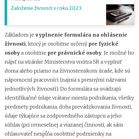
Založenie živnosti v roku 2023
Základom je
vyplnenie formulára na ohlásenie
živnosti
, ktorý je osobitne určený
pre fyzické
osoby
a osobitne
pre právnické osoby
. Je možné ho
nájsť na stránke Ministerstva vnútra SR a vyplniť
doma alebo priamo na živnostenskom úrade, kde sú
nápomocní pracovníci (najmä s presnými názvami
jednotlivých živností). Do formulára sa uvádzajú
identifikačné údaje vrátane miesta podnikania, všetky
predmety podnikania, doba prevádzkovania živnosti,
údaje týkajúce sa zodpovedného zástupcu a jeho
súhlas (pri remeselnej a viazanej činnosti, ak sám
ohlasovateľ nespĺňa osobitné podmienky na