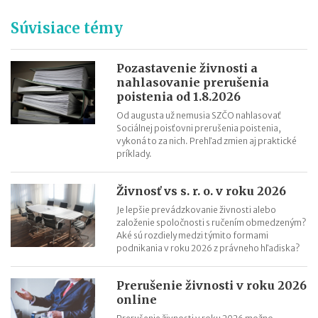
Premlčanie podľa nového Občianskeho zákonníka
Súvisiace témy
Štátni zamestnanci môžu od 1. októbra 2025 podnikať
Novela zákona o ochrane spotrebiteľa účinná od roku 2026
Reklamácia letného tábora
Pozastavenie živnosti a
nahlasovanie prerušenia
Zmeny v živnostenskom zákone od 1. 4. 2025
poistenia od 1.8.2026
Od augusta už nemusia SZČO nahlasovať
Sociálnej poisťovni prerušenia poistenia,
vykoná to za nich. Prehľad zmien aj praktické
príklady.
Živnosť vs s. r. o. v roku 2026
Je lepšie prevádzkovanie živnosti alebo
založenie spoločnosti s ručením obmedzeným?
Aké sú rozdiely medzi týmito formami
podnikania v roku 2026 z právneho hľadiska?
Prerušenie živnosti v roku 2026
online