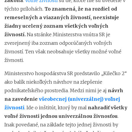
zákona
.
Voľné živnosti
sú tie, ktoré nie sú uvedené v
týchto prílohách.
To znamená, že na rozdiel od
remeselných a viazaných živností, neexistuje
žiadny ucelený zoznam všetkých voľných
živností.
Na stránke Ministerstva vnútra SR je
zverejnený iba zoznam odporúčaných voľných
živností. Ten však neobsahuje všetky možné voľné
živnosti.
Ministerstvo hospodárstva SR predstavilo „Kilečko 2“
ako balík niekoľkých návrhov na zlepšenie
podnikateľského prostredia. Medzi nimi je aj
návrh
na zavedenie
všeobecnej (univerzálnej) voľnej
živnosti
. Ide o inštitút, ktorý by mal
nahradiť všetky
voľné živnosti jednou univerzálnou živnosťou
.
Inak povedané, na základe tejto jednej živnosti by