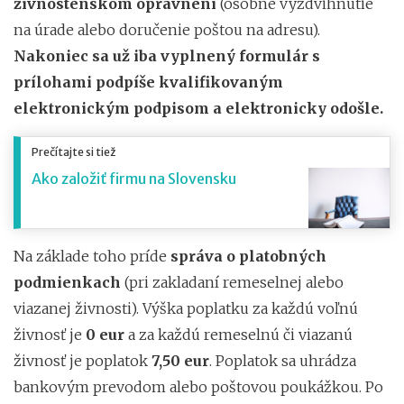
živnostenskom oprávnení
(osobné
vyzdvihnutie
na úrade alebo doručenie poštou na adresu).
Na
koniec sa už iba vyplnený formulár s
prílohami podpíše
kvalifikovaným
elektronickým podpisom
a elektronicky odošle
.
Prečítajte si tiež
Ako založiť firmu na Slovensku
Na základe toho príde
správa o platobných
podmienkach
(pri zakladaní remeselnej alebo
viazanej živnosti). Výška poplatku za každú voľnú
živnosť je
0 eur
a za každú remeselnú či viazanú
živnosť je poplatok
7,50 eur
. Poplatok sa uhrádza
bankovým prevodom alebo poštovou poukážkou. Po