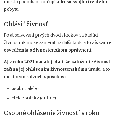
miesto podnikania určujú
adresu svojho trvalého
pobytu
.
Ohlásiť živnosť
Po absolvovaní prvých dvoch krokov, sa budúci
živnostník môže zamerať na ďalší krok, a to
získanie
osvedčenia o živnostenskom oprávnení
.
Aj
v roku 2021 naďalej platí, že založenie živnosti
začína jej ohlásením
živnostenskému úradu
, a to
niektorým z
dvoch spôsobov:
osobne
alebo
elektronicky (online)
.
Osobné ohlásenie živnosti v roku