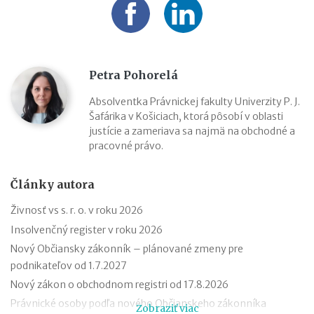
Petra Pohorelá
Absolventka Právnickej fakulty Univerzity P. J.
Šafárika v Košiciach, ktorá pôsobí v oblasti
justície a zameriava sa najmä na obchodné a
pracovné právo.
Články autora
Živnosť vs s. r. o. v roku 2026
Insolvenčný register v roku 2026
Nový Občiansky zákonník – plánované zmeny pre
podnikateľov od 1.7.2027
Nový zákon o obchodnom registri od 17.8.2026
Právnické osoby podľa nového Občianskeho zákonníka
Zobraziť viac