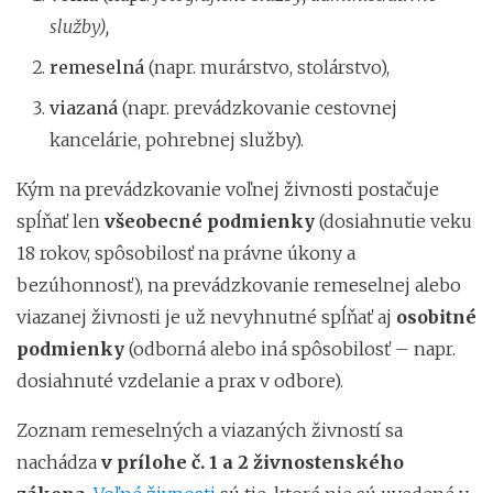
služby),
remeselná
(napr. murárstvo, stolárstvo),
viazaná
(napr. prevádzkovanie cestovnej
kancelárie, pohrebnej služby).
Kým na prevádzkovanie voľnej živnosti postačuje
spĺňať len
všeobecné podmienky
(dosiahnutie veku
18 rokov, spôsobilosť na právne úkony a
bezúhonnosť), na prevádzkovanie remeselnej alebo
viazanej živnosti je už nevyhnutné spĺňať aj
osobitné
podmienky
(odborná alebo iná spôsobilosť – napr.
dosiahnuté vzdelanie a prax v odbore).
Zoznam remeselných a viazaných živností sa
nachádza
v prílohe č. 1 a 2 živnostenského