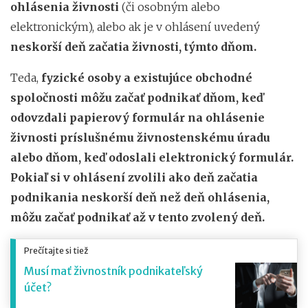
ohlásenia živnosti
(či osobným alebo
elektronickým),
alebo ak je v ohlásení uvedený
neskorší deň začatia živnosti, týmto dňom.
Teda,
fyzické osoby a existujúce obchodné
spoločnosti môžu začať podnikať dňom, keď
odovzdali papierový formulár na ohlásenie
živnosti príslušnému živnostenskému úradu
alebo dňom, keď odoslali elektronický formulár.
Pokiaľ si v ohlásení zvolili ako deň začatia
podnikania neskorší deň než deň ohlásenia,
môžu začať podnikať až v tento zvolený deň.
Prečítajte si tiež
Musí mať živnostník podnikateľský
účet?