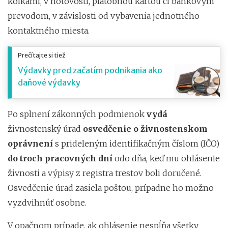
kolkami, v hotovosti, platobnou kartou či bankovým
prevodom, v závislosti od vybavenia jednotného
kontaktného miesta.
Prečítajte si tiež
Výdavky pred začatím podnikania ako
daňové výdavky
Po splnení zákonných podmienok
vydá
živnostenský úrad
osvedčenie o živnostenskom
oprávnení
s prideleným identifikačným číslom (IČO)
do troch pracovných dní
odo dňa, keď mu ohlásenie
živnosti a výpisy z registra trestov boli doručené.
Osvedčenie úrad zasiela poštou, prípadne ho možno
vyzdvihnúť osobne.
V opačnom prípade, ak ohlásenie nespĺňa všetky