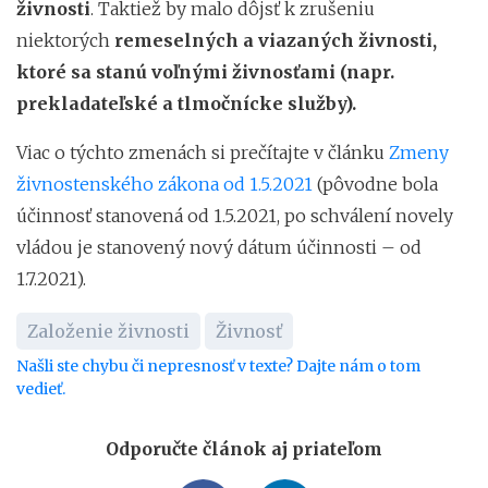
živnosti
. Taktiež by malo dôjsť k zrušeniu
niektorých
remeselných a viazaných živnosti,
ktoré sa stanú voľnými živnosťami (napr.
prekladateľské a tlmočnícke služby)
.
Viac o týchto zmenách si prečítajte v článku
Zmeny
živnostenského zákona od 1.5.2021
(pôvodne bola
účinnosť stanovená od 1.5.2021, po schválení novely
vládou je stanovený nový dátum účinnosti – od
1.7.2021).
Založenie živnosti
Živnosť
Našli ste chybu či nepresnosť v texte? Dajte nám o tom
vedieť.
Odporučte článok aj priateľom