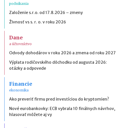
podnikania
Založenie s.r.o. od 17.8.2026 – zmeny
Živnosť vs s. r. o. v roku 2026
Dane
a účtovníctvo
Odvody dohodárov v roku 2026 a zmena od roku 2027
Výplata rodičovského dôchodku od augusta 2026:
otázky a odpovede
Financie
ekonomika
Ako preveriť firmu pred investíciou do kryptomien?
Nové eurobankovky: ECB vybrala 10 finálnych návrhov,
hlasovať môžete aj vy