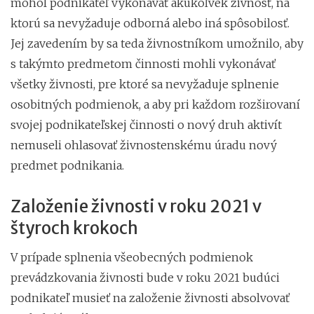
mohol podnikateľ vykonávať akúkoľvek živnosť, na
ktorú sa nevyžaduje odborná alebo iná spôsobilosť.
Jej zavedením by sa teda živnostníkom umožnilo, aby
s takýmto predmetom činnosti mohli vykonávať
všetky živnosti, pre ktoré sa nevyžaduje splnenie
osobitných podmienok, a aby pri každom rozširovaní
svojej podnikateľskej činnosti o nový druh aktivít
nemuseli ohlasovať živnostenskému úradu nový
predmet podnikania.
Založenie živnosti v roku 2021 v
štyroch krokoch
V prípade splnenia všeobecných podmienok
prevádzkovania živnosti bude v roku 2021 budúci
podnikateľ musieť na založenie živnosti absolvovať