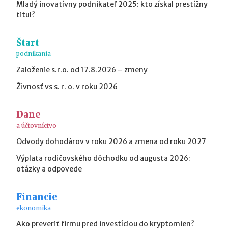
Mladý inovatívny podnikateľ 2025: kto získal prestížny
titul?
Štart
podnikania
Založenie s.r.o. od 17.8.2026 – zmeny
Živnosť vs s. r. o. v roku 2026
Dane
a účtovníctvo
Odvody dohodárov v roku 2026 a zmena od roku 2027
Výplata rodičovského dôchodku od augusta 2026:
otázky a odpovede
Financie
ekonomika
Ako preveriť firmu pred investíciou do kryptomien?