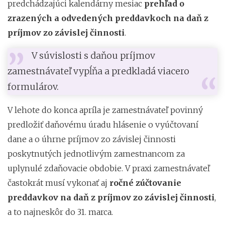
predchádzajúci kalendárny mesiac
prehľad o
zrazených a odvedených preddavkoch na daň z
príjmov zo závislej činnosti
.
V súvislosti s daňou príjmov
zamestnávateľ vypĺňa a predkladá viacero
formulárov.
V lehote do konca apríla je zamestnávateľ povinný
predložiť daňovému úradu hlásenie o vyúčtovaní
dane a o úhrne príjmov zo závislej činnosti
poskytnutých jednotlivým zamestnancom za
uplynulé zdaňovacie obdobie. V praxi zamestnávateľ
častokrát musí vykonať aj
ročné zúčtovanie
preddavkov na daň z príjmov zo závislej činnosti
,
a to najneskôr do 31. marca.