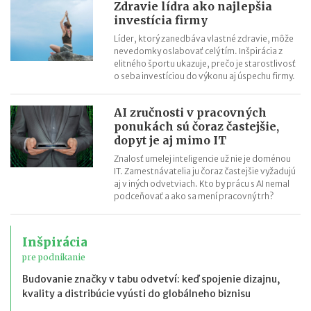
Zdravie lídra ako najlepšia
investícia firmy
Líder, ktorý zanedbáva vlastné zdravie, môže
nevedomky oslabovať celý tím. Inšpirácia z
elitného športu ukazuje, prečo je starostlivosť
o seba investíciou do výkonu aj úspechu firmy.
AI zručnosti v pracovných
ponukách sú čoraz častejšie,
dopyt je aj mimo IT
Znalosť umelej inteligencie už nie je doménou
IT. Zamestnávatelia ju čoraz častejšie vyžadujú
aj v iných odvetviach. Kto by prácu s AI nemal
podceňovať a ako sa mení pracovný trh?
Inšpirácia
pre podnikanie
Budovanie značky v tabu odvetví: keď spojenie dizajnu,
kvality a distribúcie vyústi do globálneho biznisu