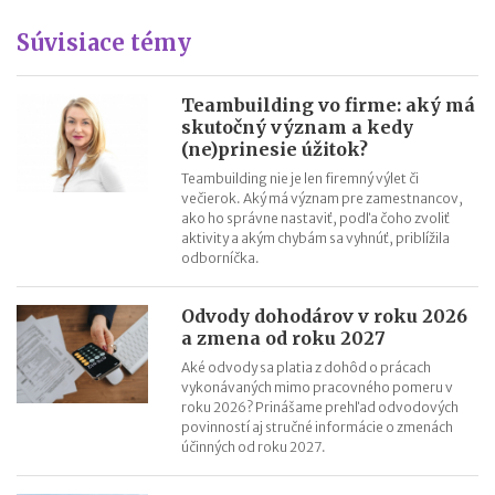
Nepredajné zásoby
Súvisiace témy
Cestovné náhrady pri elektromobiloch
Odpisovanie elektromobilov a elektrobicyklov
Kontroly v oblasti registratúry
Teambuilding vo firme: aký má
skutočný význam a kedy
Registratúrny plán a registratúrny poriadok
(ne)prinesie úžitok?
Teambuilding nie je len firemný výlet či
večierok. Aký má význam pre zamestnancov,
ako ho správne nastaviť, podľa čoho zvoliť
aktivity a akým chybám sa vyhnúť, priblížila
odborníčka.
Odvody dohodárov v roku 2026
a zmena od roku 2027
Aké odvody sa platia z dohôd o prácach
vykonávaných mimo pracovného pomeru v
roku 2026? Prinášame prehľad odvodových
povinností aj stručné informácie o zmenách
účinných od roku 2027.