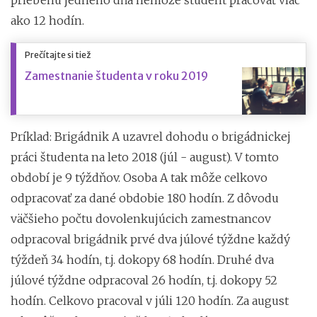
ako 12 hodín.
Prečítajte si tiež
Zamestnanie študenta v roku 2019
Príklad: Brigádnik A uzavrel dohodu o brigádnickej
práci študenta na leto 2018 (júl - august). V tomto
období je 9 týždňov. Osoba A tak môže celkovo
odpracovať za dané obdobie 180 hodín. Z dôvodu
väčšieho počtu dovolenkujúcich zamestnancov
odpracoval brigádnik prvé dva júlové týždne každý
týždeň 34 hodín, t.j. dokopy 68 hodín. Druhé dva
júlové týždne odpracoval 26 hodín, t.j. dokopy 52
hodín. Celkovo pracoval v júli 120 hodín. Za august