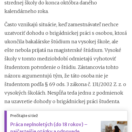
strednej školy do konca októbra daného
kalendárneho roka.
Často vznikajú situácie, keď zamestnávateľ nechce
uzatvoriť dohodu o brigádnickej práci s osobou, ktorá
ukončila bakalárske štúdium na vysokej škole, ale
ešte nebola prijatá na magisterské štúdium. Vysoké
školy v tomto medziobdobí odmietajú vyhotoviť
študentom potvrdenie o štúdiu. Zástancovia tohto
názoru argumentujú tým, že táto osoba nie je
študentom podľa § 69 ods. 3 zákona č. 131/2002 Z. z. o
vysokých školách. Nespĺňa teda jednu z podmienok
na uzavretie dohody o brigádnickej práci študenta.
Prečítajte si tiež
Práca neplnoletých (do 18 rokov) –
najčastejšie otázky a odpovede