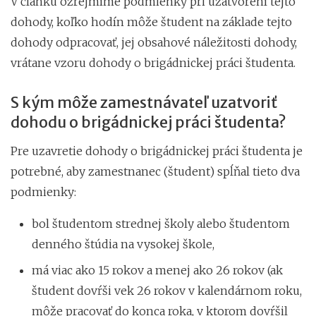
V článku ozrejmíme podmienky pri uzatvorení tejto
dohody, koľko hodín môže študent na základe tejto
dohody odpracovať, jej obsahové náležitosti dohody,
vrátane vzoru dohody o brigádnickej práci študenta.
S kým môže zamestnávateľ uzatvoriť
dohodu o brigádnickej práci študenta?
Pre uzavretie dohody o brigádnickej práci študenta je
potrebné, aby zamestnanec (študent) spĺňal tieto dva
podmienky:
bol študentom strednej školy alebo študentom
denného štúdia na vysokej škole,
má viac ako 15 rokov a menej ako 26 rokov (ak
študent dovŕši vek 26 rokov v kalendárnom roku,
môže pracovať do konca roka, v ktorom dovŕšil