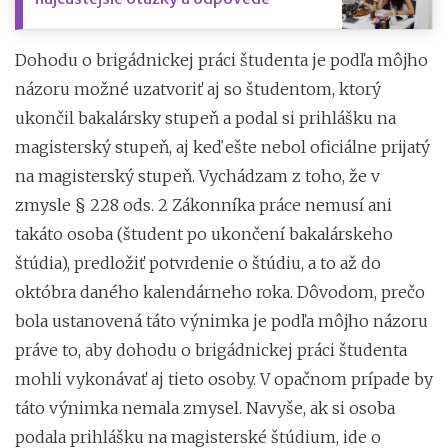
Dohodu o brigádnickej práci študenta je podľa môjho
názoru možné uzatvoriť aj so študentom, ktorý
ukončil bakalársky stupeň a podal si prihlášku na
magisterský stupeň, aj keď ešte nebol oficiálne prijatý
na magisterský stupeň. Vychádzam z toho, že v
zmysle § 228 ods. 2 Zákonníka práce nemusí ani
takáto osoba (študent po ukončení bakalárskeho
štúdia), predložiť potvrdenie o štúdiu, a to až do
októbra daného kalendárneho roka. Dôvodom, prečo
bola ustanovená táto výnimka je podľa môjho názoru
práve to, aby dohodu o brigádnickej práci študenta
mohli vykonávať aj tieto osoby. V opačnom prípade by
táto výnimka nemala zmysel. Navyše, ak si osoba
podala prihlášku na magisterské štúdium, ide o