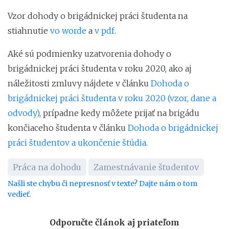
Vzor dohody o brigádnickej práci študenta na
stiahnutie
vo worde
a
v pdf
.
Aké sú podmienky uzatvorenia dohody o
brigádnickej práci študenta v roku 2020, ako aj
náležitosti zmluvy nájdete v článku
Dohoda o
brigádnickej práci študenta v roku 2020 (vzor, dane a
odvody)
, prípadne kedy môžete prijať na brigádu
končiaceho študenta v článku
Dohoda o brigádnickej
práci študentov a ukončenie štúdia
.
Práca na dohodu
Zamestnávanie študentov
Našli ste chybu či nepresnosť v texte? Dajte nám o tom
vedieť.
Odporučte článok aj priateľom