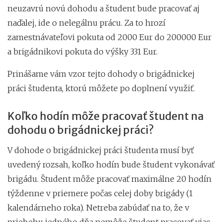
neuzavrú novú dohodu a študent bude pracovať aj
naďalej, ide o nelegálnu prácu. Za to hrozí
zamestnávateľovi pokuta od 2000 Eur do 200000 Eur
a brigádnikovi pokuta do výšky 331 Eur.
Prinášame vám vzor tejto dohody o brigádnickej
práci študenta, ktorú môžete po doplnení využiť.
Koľko hodín môže pracovať študent na
dohodu o brigádnickej práci?
V dohode o brigádnickej práci študenta musí byť
uvedený rozsah, koľko hodín bude študent vykonávať
brigádu. Študent môže pracovať maximálne 20 hodín
týždenne v priemere počas celej doby brigády (1
kalendárneho roka). Netreba zabúdať na to, že v
priebehu jedného dňa nemôže študent pracovať viac