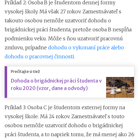
Príklad 2: Osoba B je študentom dennej formy
vysokej školy. Má však 27 rokov. Zamestnávateľ s
takouto osobou nemôže uzatvoriť dohodu o
brigádnickej práci študenta, pretože osoba B nespĺňa
podmienku veku. Môže s ňou uzatvoriť pracovnú
zmluvu, prípadne
dohodu o vykonaní práce alebo
dohodu o pracovnej činnosti.
Prečítajte si tiež
Dohoda o brigádnickej práci študenta v
roku 2020 (vzor, dane a odvody)
Príklad 3: Osoba C je študentom externej formy na
vysokej škole. Má 24 rokov. Zamestnávateľ s touto
osobou nemôže uzatvoriť dohodu o brigádnickej
práci študenta, a to napriek tomu, že má menej ako 26