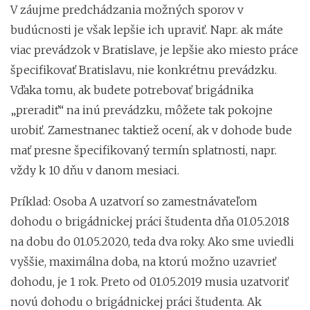
V záujme predchádzania možných sporov v
budúcnosti je však lepšie ich upraviť. Napr. ak máte
viac prevádzok v Bratislave, je lepšie ako miesto práce
špecifikovať Bratislavu, nie konkrétnu prevádzku.
Vďaka tomu, ak budete potrebovať brigádnika
„preradiť“ na inú prevádzku, môžete tak pokojne
urobiť. Zamestnanec taktiež ocení, ak v dohode bude
mať presne špecifikovaný termín splatnosti, napr.
vždy k 10 dňu v danom mesiaci.
Príklad: Osoba A uzatvorí so zamestnávateľom
dohodu o brigádnickej práci študenta dňa 01.05.2018
na dobu do 01.05.2020, teda dva roky. Ako sme uviedli
vyššie, maximálna doba, na ktorú možno uzavrieť
dohodu, je 1 rok. Preto od 01.05.2019 musia uzatvoriť
novú dohodu o brigádnickej práci študenta. Ak