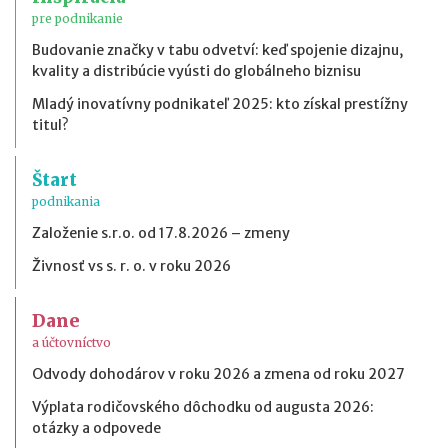
pre podnikanie
Budovanie značky v tabu odvetví: keď spojenie dizajnu,
kvality a distribúcie vyústi do globálneho biznisu
Mladý inovatívny podnikateľ 2025: kto získal prestížny
titul?
Štart
podnikania
Založenie s.r.o. od 17.8.2026 – zmeny
Živnosť vs s. r. o. v roku 2026
Dane
a účtovníctvo
Odvody dohodárov v roku 2026 a zmena od roku 2027
Výplata rodičovského dôchodku od augusta 2026:
otázky a odpovede