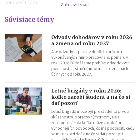
koronavírusom
Zobraziť viac
Zmluva o výpožičke - vzor
Súvisiace témy
Dohoda o skončení pracovného pomeru - vzor
Výpoveď z organizačných dôvodov
Zámenná zmluva a jej vzor
Odvody dohodárov v roku 2026
a zmena od roku 2027
Zákon o mimoriadnych opatreniach v justícii v súvislosti so
Aké odvody sa platia z dohôd o prácach
šírením koronavírusu
vykonávaných mimo pracovného pomeru v
roku 2026? Prinášame prehľad odvodových
povinností aj stručné informácie o zmenách
účinných od roku 2027.
Letné brigády v roku 2026:
koľko zarobí študent a na čo si
dať pozor?
Letná brigáda môže byť pre študenta prvou
skúsenosťou s pracovným trhom, ale aj
zdrojom otázok: koľko môže zarobiť pri
výhodnejších odvodoch, čo má podpísať, kedy
sa mu nezrazí daň a na čo si dať pozor pri
viacerých brigádach naraz? Dozviete sa v