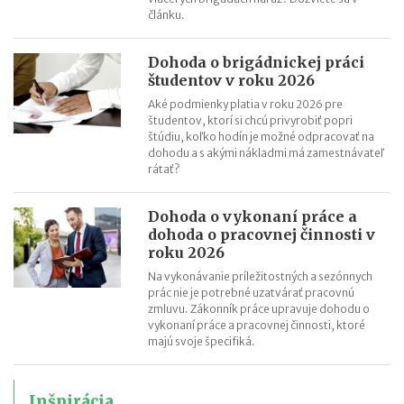
článku.
Dohoda o brigádnickej práci
študentov v roku 2026
Aké podmienky platia v roku 2026 pre
študentov, ktorí si chcú privyrobiť popri
štúdiu, koľko hodín je možné odpracovať na
dohodu a s akými nákladmi má zamestnávateľ
rátať?
Dohoda o vykonaní práce a
dohoda o pracovnej činnosti v
roku 2026
Na vykonávanie príležitostných a sezónnych
prác nie je potrebné uzatvárať pracovnú
zmluvu. Zákonník práce upravuje dohodu o
vykonaní práce a pracovnej činnosti, ktoré
majú svoje špecifiká.
Inšpirácia