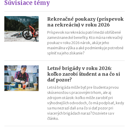
Súvisiace témy
Cestovné náhrady pri elektromobiloch
Odpisovanie elektromobilov a elektrobicyklov
Kontroly v oblasti registratúry
Rekreačné poukazy (príspevok
na rekreáciu) v roku 2026
Registratúrny plán a registratúrny poriadok
Príspevok na rekreáciu patrí medzi obľúbené
zamestnanecké benefity. Kto má na rekreačný
poukaz v roku 2026 nárok, aká je jeho
maximálna výška a aké podmienky je potrebné
splniť na jeho získanie?
Letné brigády v roku 2026:
koľko zarobí študent a na čo si
dať pozor?
Letná brigáda môže byť pre študenta prvou
skúsenosťou s pracovným trhom, ale aj
zdrojom otázok: koľko môže zarobiť pri
výhodnejších odvodoch, čo má podpísať, kedy
sa mu nezrazí daň a na čo si dať pozor pri
viacerých brigádach naraz? Dozviete sa v
článku.