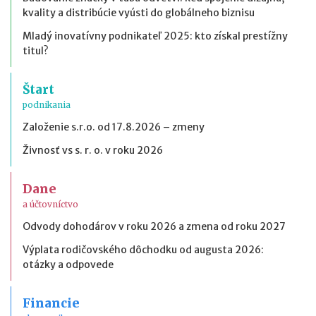
kvality a distribúcie vyústi do globálneho biznisu
Mladý inovatívny podnikateľ 2025: kto získal prestížny
titul?
Štart
podnikania
Založenie s.r.o. od 17.8.2026 – zmeny
Živnosť vs s. r. o. v roku 2026
Dane
a účtovníctvo
Odvody dohodárov v roku 2026 a zmena od roku 2027
Výplata rodičovského dôchodku od augusta 2026:
otázky a odpovede
Financie