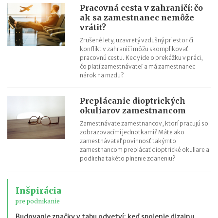
Pracovná cesta v zahraničí: čo
ak sa zamestnanec nemôže
vrátiť?
Zrušené lety, uzavretý vzdušný priestor či
konflikt v zahraničí môžu skomplikovať
pracovnú cestu. Kedy ide o prekážku v práci,
čo platí zamestnávateľ a má zamestnanec
nárok na mzdu?
Preplácanie dioptrických
okuliarov zamestnancom
Zamestnávate zamestnancov, ktorí pracujú so
zobrazovacími jednotkami? Máte ako
zamestnávateľ povinnosť takýmto
zamestnancom preplácať dioptrické okuliare a
podlieha takéto plnenie zdaneniu?
Inšpirácia
pre podnikanie
Budovanie značky v tabu odvetví: keď spojenie dizajnu,