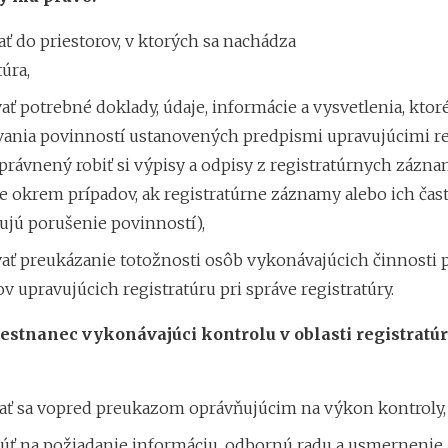
ť do priestorov, v ktorých sa nachádza
túra,
ť potrebné doklady, údaje, informácie a vysvetlenia, ktoré
vania povinností ustanovených predpismi upravujúcimi re
oprávnený robiť si výpisy a odpisy z registratúrnych zázn
e okrem prípadov, ak registratúrne záznamy alebo ich čast
ujú porušenie povinností),
ať preukázanie totožnosti osôb vykonávajúcich činnosti 
v upravujúcich registratúru pri správe registratúry.
estnanec vykonávajúci kontrolu v oblasti registratúr
ať sa vopred preukazom oprávňujúcim na výkon kontroly,
úť na požiadanie informáciu, odbornú radu a usmernenie,