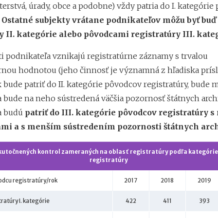
erstvá, úrady, obce a podobne) vždy patria do I. kategóri
.
Ostatné subjekty vrátane podnikateľov môžu byť bu
y II. kategórie alebo pôvodcami registratúry III. kate
ti podnikateľa vznikajú registratúrne záznamy s trvalou
ou hodnotou (jeho činnosť je významná z hľadiska prís
k bude patriť do II. kategórie pôvodcov registratúry, bude m
a bude na neho sústredená väčšia pozornosť štátnych archí
a budú
patriť do III. kategórie pôvodcov registratúry 
mi a s menším sústredením pozornosti štátnych arc
kutočnených kontrol zameraných na oblasť registratúry podľa kategóri
registratúry
odcu registratúry/rok
2017
2018
2019
ratúry I. kategórie
422
411
393