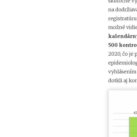
skutočne v
na dodržiav
registratúru
možné vidie
kalendárny
500 kontro
2020, čo je 
epidemiolog
vyhlásením 
dotkli aj kon