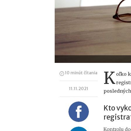
K
10 minút čítania
oľko k
regist
11.11.2021
posledných
Kto vyk
registra
Kontrolu dod