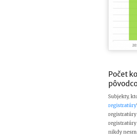
Počet ko
pôvodco
Subjekty, kt
registratúry
registratúry
registratúry
nikdy nesmi