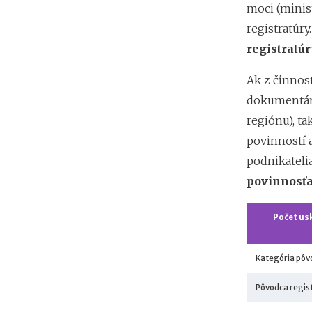
moci (minist
registratúry
registratúr
Ak z činnos
dokumentárn
regiónu), ta
povinností 
podnikateli
povinnosťa
Počet us
Kategória pôv
Pôvodca regist