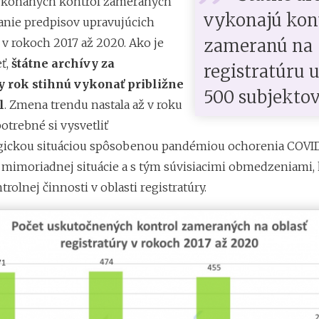
ykonaných kontrol zameraných
vykonajú kon
anie predpisov upravujúcich
zameranú na
 v rokoch 2017 až 2020. Ako je
ť,
štátne archívy za
registratúru 
 rok stihnú vykonať približne
500 subjektov
l
. Zmena trendu nastala až v roku
potrebné si vysvetliť
ickou situáciou spôsobenou pandémiou ochorenia COVID
mimoriadnej situácie a s tým súvisiacimi obmedzeniami, 
trolnej činnosti v oblasti registratúry.