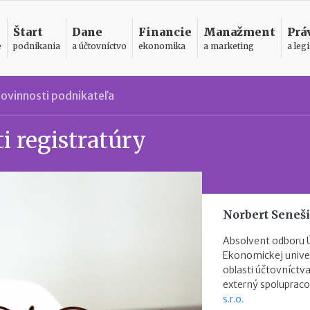
Štart
Dane
Financie
Manažment
Prá
e
podnikania
a účtovníctvo
ekonomika
a marketing
a legi
ovinnosti podnikateľa
i registratúry
Norbert Seneš
Absolvent odboru 
Ekonomickej univer
oblasti účtovníctva
externý spolupraco
s.r.o.