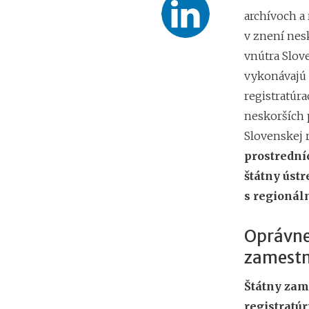
archívoch a
v znení nes
vnútra Slove
vykonávajú 
registratúr
neskorších 
Slovenskej 
prostrední
štátny ústr
s regioná
Oprávne
zamest
Štátny zam
registratú