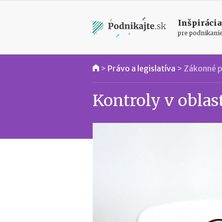
Inšpirácia
pre podnikani
>
Právo a legislatíva
>
Zákonné p
Kontroly v oblast