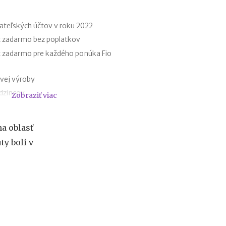
f
i
r
ateľských účtov v roku 2022
m
t zadarmo bez poplatkov
e
t zadarmo pre každého ponúka Fio
:
a
k
vej výroby
ý
udzincov
Zobraziť viac
m
á
y
s
ri elektromobiloch
k
a oblasť
omobilov a elektrobicyklov
u
ty boli v
t
a registratúrny poriadok
o
registratúry
č
n
ý
v
ý
z