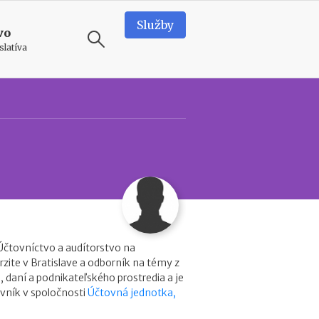
Služby
vo
slatíva
ODPORÚČAME
T
e
a
m
b
u
i
i
l
d
Účtovníctvo a audítorstvo na
i
zite v Bratislave a odborník na témy z
n
, daní a podnikateľského prostredia a je
g
vník v spoločnosti
Účtovná jednotka,
v
o