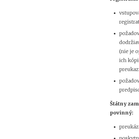
vstupova
registra
požadova
dodržia
(nie je 
ich kópi
preukaz
požadov
predpiso
Štátny zam
povinný:
preukáz
poskytn