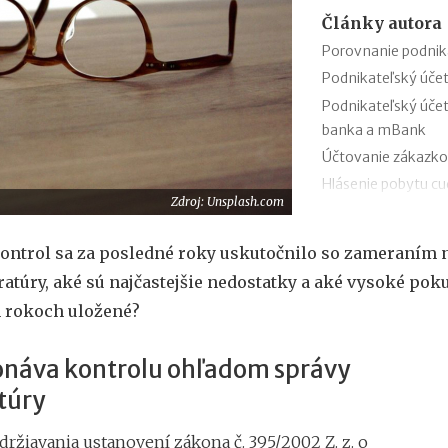
Články autora
Porovnanie podnik
Podnikateľský úče
Podnikateľský úče
banka a mBank
Účtovanie zákazko
Hlásenie pobytu c
Zdroj: Unsplash.com
Nepredajné zásob
Cestovné náhrady p
ontrol sa za posledné roky uskutočnilo so zameraním n
Odpisovanie elektr
ratúry, aké sú najčastejšie nedostatky a aké vysoké poku
Registratúrny plán 
 rokoch uložené?
Evidencia a správa 
onáva kontrolu ohľadom správy
túry
ržiavania ustanovení zákona č. 395/2002 Z. z. o