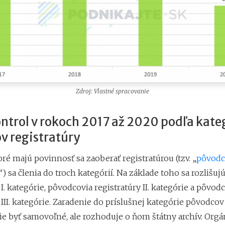
Zdroj: Vlastné spracovanie
ntrol v rokoch 2017 až 2020 podľa kate
v registratúry
oré majú povinnosť sa zaoberať registratúrou (tzv. „
pôvodc
“) sa členia do troch kategórií. Na základe toho sa rozlišu
 I. kategórie, pôvodcovia registratúry II. kategórie a pôvod
 III. kategórie. Zaradenie do príslušnej kategórie pôvodcov
e byť samovoľné, ale rozhoduje o ňom štátny archív. Orgá