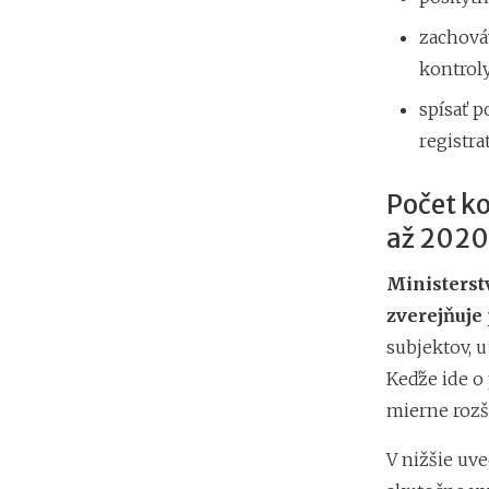
zachováv
kontroly
spísať 
registra
Počet ko
až 2020
Ministerst
zverejňuje 
subjektov, 
Keďže ide o
mierne rozší
V nižšie uv