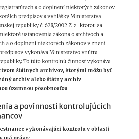
 registratúrach a o doplnení niektorých zákonov
korších predpisov a vyhlášky Ministerstva
nskej republiky č. 628/2002 Z. z., ktorou sa
niektoré ustanovenia zákona o archívoch a
ach a o doplnení niektorých zákonov v znení
predpisov, vykonáva Ministerstvo vnútra
republiky. To túto kontrolnú činnosť vykonáva
ctvom štátnych archívov, ktorými môžu byť
edný archív alebo štátny archív
lnou územnou pôsobnosťou
.
nia a povinnosti kontrolujúcich
nancov
estnanec vykonávajúci kontrolu v oblasti
ry má právo: