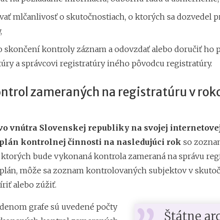
ať mlčanlivosť o skutočnostiach, o ktorých sa dozvedel p
,
po skončení kontroly záznam a odovzdať alebo doručiť ho 
túry a správcovi registratúry iného pôvodcu registratúry.
ntrol zameraných na registratúru v rok
vo vnútra Slovenskej republiky na svojej internetove
plán kontrolnej činnosti na nasledujúci rok
so zozn
u ktorých bude vykonaná kontrola zameraná na správu regi
 plán, môže sa zoznam kontrolovaných subjektov v skutoč
riť alebo zúžiť.
edenom grafe sú uvedené počty
Štátne ar