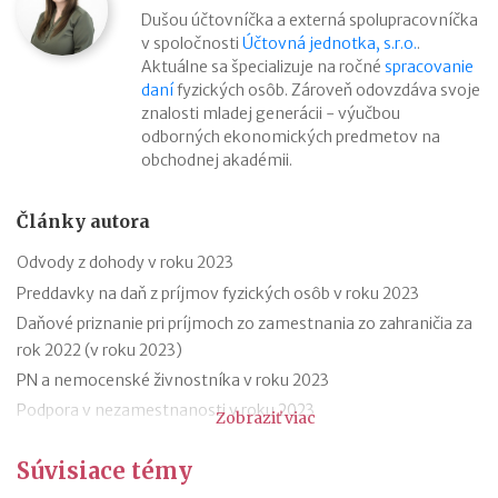
Dušou účtovníčka a externá spolupracovníčka
v spoločnosti
Účtovná jednotka, s.r.o.
.
Aktuálne sa špecializuje na ročné
spracovanie
daní
fyzických osôb. Zároveň odovzdáva svoje
znalosti mladej generácii - výučbou
odborných ekonomických predmetov na
obchodnej akadémii.
Články autora
Odvody z dohody v roku 2023
Preddavky na daň z príjmov fyzických osôb v roku 2023
Daňové priznanie pri príjmoch zo zamestnania zo zahraničia za
rok 2022 (v roku 2023)
PN a nemocenské živnostníka v roku 2023
Podpora v nezamestnanosti v roku 2023
Zobraziť viac
Odklad daňového priznania za rok 2022 (v roku 2023) – vzor
Súvisiace témy
Ročné zúčtovanie dane za rok 2022 (v roku 2023)