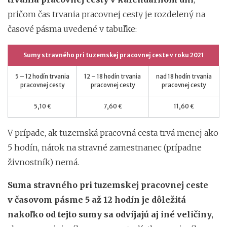
pričom čas trvania pracovnej cesty je rozdelený na
časové pásma uvedené v tabuľke:
Sumy stravného pri tuzemskej pracovnej ceste v roku 2021
5 – 12 hodín trvania
12 – 18 hodín trvania
nad 18 hodín trvania
pracovnej cesty
pracovnej cesty
pracovnej cesty
5,10 €
7,60 €
11,60 €
V prípade, ak tuzemská pracovná cesta trvá menej ako
5 hodín, nárok na stravné zamestnanec (prípadne
živnostník) nemá.
Suma stravného pri tuzemskej pracovnej ceste
v časovom pásme 5 až 12 hodín je dôležitá
nakoľko od tejto sumy sa odvíjajú aj iné veličiny
,