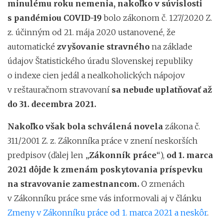
minulému roku nemenia, nakoľko v súvislosti
s pandémiou COVID-19
bolo zákonom č. 127/2020 Z.
z. účinným od 21. mája 2020 ustanovené, že
automatické
zvyšovanie stravného
na základe
údajov Štatistického úradu Slovenskej republiky
o indexe cien jedál a nealkoholických nápojov
v reštauračnom stravovaní
sa nebude uplatňovať až
do 31. decembra 2021.
Nakoľko však bola schválená novela
zákona č.
311/2001 Z. z. Zákonníka práce v znení neskorších
predpisov (ďalej len „
Zákonník práce
“),
od 1. marca
2021 dôjde k zmenám poskytovania príspevku
na stravovanie zamestnancom.
O zmenách
v Zákonníku práce sme vás informovali aj v článku
Zmeny v Zákonníku práce od 1. marca 2021 a neskôr
.