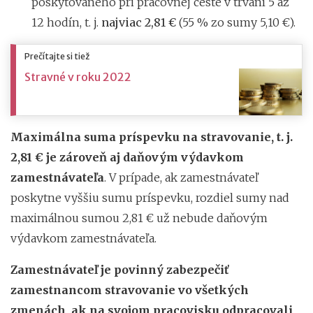
poskytovaného pri pracovnej ceste v trvaní 5 až
12 hodín, t. j.
najviac 2,81 €
(55 % zo sumy 5,10 €).
Prečítajte si tiež
Stravné v roku 2022
Maximálna suma príspevku na stravovanie, t. j.
2,81 € je zároveň aj daňovým výdavkom
zamestnávateľa
. V prípade, ak zamestnávateľ
poskytne vyššiu sumu príspevku, rozdiel sumy nad
maximálnou sumou 2,81 € už nebude daňovým
výdavkom zamestnávateľa.
Zamestnávateľ je povinný zabezpečiť
zamestnancom stravovanie vo všetkých
zmenách, ak na svojom pracovisku odpracovali