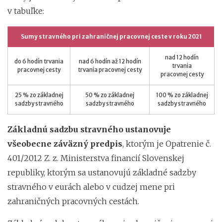
v tabuľke:
Sumy stravného pri zahraničnej pracovnej ceste v roku 2021
nad 12 hodín
do 6 hodín trvania
nad 6 hodín až 12 hodín
trvania
pracovnej cesty
trvania pracovnej cesty
pracovnej cesty
25 % zo základnej
50 % zo základnej
100 % zo základnej
sadzby stravného
sadzby stravného
sadzby stravného
Základnú sadzbu stravného ustanovuje
všeobecne záväzný predpis
, ktorým je Opatrenie č.
401/2012 Z. z. Ministerstva financií Slovenskej
republiky, ktorým sa ustanovujú základné sadzby
stravného v eurách alebo v cudzej mene pri
zahraničných pracovných cestách.