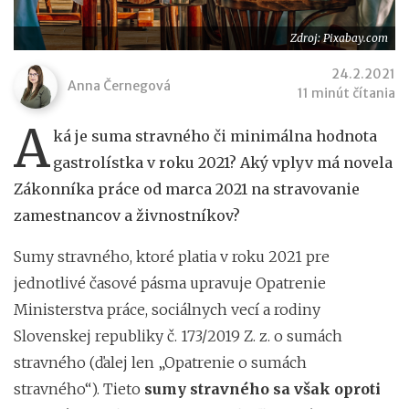
Zdroj: Pixabay.com
24.2.2021
Anna Černegová
11 minút čítania
A
ká je suma stravného či minimálna hodnota
gastrolístka v roku 2021? Aký vplyv má novela
Zákonníka práce od marca 2021 na stravovanie
zamestnancov a živnostníkov?
Sumy stravného, ktoré platia v roku 2021 pre
jednotlivé časové pásma upravuje Opatrenie
Ministerstva práce, sociálnych vecí a rodiny
Slovenskej republiky č. 173/2019 Z. z. o sumách
stravného (ďalej len „Opatrenie o sumách
stravného“). Tieto
sumy stravného sa však oproti