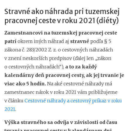
Stravné ako náhrada pri tuzemskej
pracovnej ceste v roku 2021 (diéty)
Zamestnancovi na tuzemskej pracovnej ceste
patrí
okrem iných náhrad aj
stravné
podľa § 5
zákona č. 283/2002 Z. z. o cestovných náhradách
v znení neskorších predpisov (ďalej len „zákon
o cestovných náhradách“),
a to za každý
kalendárny deň pracovnej cesty, ak jej trvanie je
viac ako 5 hodín.
Na aké cestovné náhrady má
zamestnanec nárok v roku 2021 vám približujeme
v článku
Cestovné náhrady a cestovný príkaz v roku
2021
.
Výška stravného sa odvíja v závislosti od času
trvania pracovnej cesty v kalendárnom dni
,