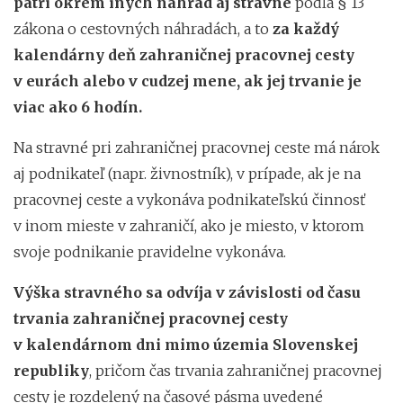
patrí okrem iných náhrad aj stravné
podľa § 13
zákona o cestovných náhradách, a to
za každý
kalendárny deň zahraničnej pracovnej cesty
v eurách alebo v cudzej mene, ak jej trvanie je
viac ako 6 hodín.
Na stravné pri zahraničnej pracovnej ceste má nárok
aj podnikateľ (napr. živnostník), v prípade, ak je na
pracovnej ceste a vykonáva podnikateľskú činnosť
v inom mieste v zahraničí, ako je miesto, v ktorom
svoje podnikanie pravidelne vykonáva.
Výška stravného sa odvíja v závislosti od času
trvania zahraničnej pracovnej cesty
v kalendárnom dni mimo územia Slovenskej
republiky
, pričom čas trvania zahraničnej pracovnej
cesty je rozdelený na časové pásma uvedené