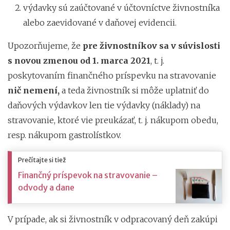
výdavky sú zaúčtované v účtovníctve živnostníka
alebo zaevidované v daňovej evidencii.
Upozorňujeme, že
pre živnostníkov sa v súvislosti
s novou zmenou od 1. marca 2021
, t. j.
poskytovaním finančného príspevku na stravovanie
nič nemení,
a teda živnostník si môže uplatniť do
daňových výdavkov len tie výdavky (náklady) na
stravovanie, ktoré vie preukázať, t. j. nákupom obedu,
resp. nákupom gastrolístkov.
Prečítajte si tiež
Finančný príspevok na stravovanie –
odvody a dane
V prípade, ak si živnostník v odpracovaný deň zakúpi