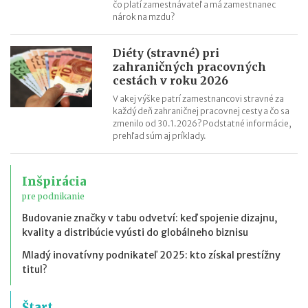
čo platí zamestnávateľ a má zamestnanec
nárok na mzdu?
Diéty (stravné) pri
zahraničných pracovných
cestách v roku 2026
V akej výške patrí zamestnancovi stravné za
každý deň zahraničnej pracovnej cesty a čo sa
zmenilo od 30.1.2026? Podstatné informácie,
prehľad súm aj príklady.
Inšpirácia
pre podnikanie
Budovanie značky v tabu odvetví: keď spojenie dizajnu,
kvality a distribúcie vyústi do globálneho biznisu
Mladý inovatívny podnikateľ 2025: kto získal prestížny
titul?
Štart