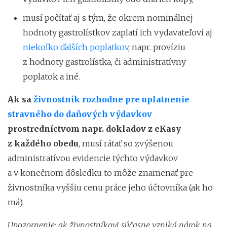
musí počítať aj s tým, že okrem nominálnej
hodnoty gastrolístkov zaplatí ich vydavateľovi aj
niekoľko ďalších poplatkov
, napr. províziu
z hodnoty gastrolístka, či administratívny
poplatok a iné.
Ak sa
živnostník rozhodne pre uplatnenie
stravného do daňových výdavkov
prostredníctvom napr. dokladov z eKasy
z každého obedu
, musí rátať so zvýšenou
administratívou evidencie týchto výdavkov
a v konečnom dôsledku to môže znamenať pre
živnostníka vyššiu cenu práce jeho účtovníka (ak ho
má).
Upozornenie: ak živnostníkovi súčasne vzniká nárok na