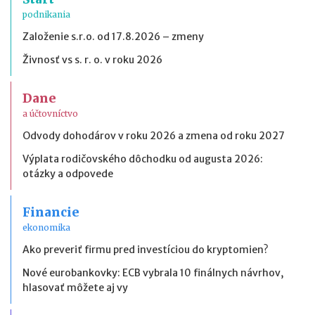
podnikania
Založenie s.r.o. od 17.8.2026 – zmeny
Živnosť vs s. r. o. v roku 2026
Dane
a účtovníctvo
Odvody dohodárov v roku 2026 a zmena od roku 2027
Výplata rodičovského dôchodku od augusta 2026:
otázky a odpovede
Financie
ekonomika
Ako preveriť firmu pred investíciou do kryptomien?
Nové eurobankovky: ECB vybrala 10 finálnych návrhov,
hlasovať môžete aj vy