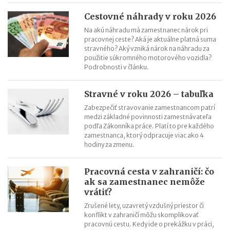
Výpočet čistej mzdy v roku 2023
Daňový bonus na dieťa od 1.1.2023 – príklady
Cestovné náhrady v roku 2026
Daňový bonus na dieťa od 1.1.2023
Na akú náhradu má zamestnanec nárok pri
pracovnej ceste? Aká je aktuálne platná suma
stravného? Aký vzniká nárok na náhradu za
použitie súkromného motorového vozidla?
Podrobnosti v článku.
Stravné v roku 2026 – tabuľka
Zabezpečiť stravovanie zamestnancom patrí
medzi základné povinnosti zamestnávateľa
podľa Zákonníka práce. Platí to pre každého
zamestnanca, ktorý odpracuje viac ako 4
hodiny za zmenu.
Pracovná cesta v zahraničí: čo
ak sa zamestnanec nemôže
vrátiť?
Zrušené lety, uzavretý vzdušný priestor či
konflikt v zahraničí môžu skomplikovať
pracovnú cestu. Kedy ide o prekážku v práci,