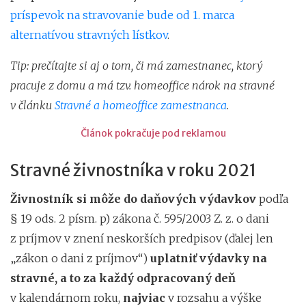
príspevok na stravovanie bude od 1. marca
alternatívou stravných lístkov
.
Tip: prečítajte si aj o tom, či má zamestnanec, ktorý
pracuje z domu a má tzv. homeoffice nárok na stravné
v článku
Stravné a homeoffice zamestnanca
.
Článok pokračuje pod reklamou
Stravné živnostníka v roku 2021
Živnostník si môže do daňových výdavkov
podľa
§ 19 ods. 2 písm. p) zákona č. 595/2003 Z. z. o dani
z príjmov v znení neskorších predpisov (ďalej len
„zákon o dani z príjmov“)
uplatniť výdavky na
stravné, a to za každý odpracovaný deň
v kalendárnom roku,
najviac
v rozsahu a výške