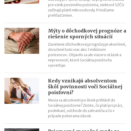
pre vznik povinného poistenia, niektoré SZČO
začínajú platiť mikroodvody. Prinášame
prehľad zmien.
Mýty o dôchodkovej prognóze a
riešenie sporných situácií
Zasielanie dôchodkovej prognózy je ukončené,
doručené bolo viac ako 3 miliónom
poistencov. Objavilo sa ale viacero otázok a
nepresností, ktoré Sociálna poisťovňa
vysvetľuje.
Kedy vznikajú absolventom
škôl povinnosti voči Sociálnej
poisťovni?
Musia sa absolventi po škole prihlásiť do
Sociálnej poisťovne? Zistite, čo platí pri práci,
podnikaní, odchode do zahraničia a čo v
prípade poberania dávok.