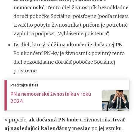
nemocenské
. Tento diel živnostník bezodkladne
doručí pobočke Sociálnej poisťovne (podľa miesta
trvalého pobytu živnostníka), pričom je potrebné
vyplniť a podpísať „Vyhlásenie poistenca“,
IV. diel, ktorý slúži na ukončenie dočasnej PN
.
Po ukončení PN-ky je živnostník povinný tento
diel bezodkladne doručiť pobočke Sociálnej
poisťovne.
Prečítajte si tiež
PN a nemocenské živnostníka v roku
2024
V prípade,
ak dočasná PN bude
u živnostníka
trvať
aj nasledujúci kalendárny mesiac
po jej vzniku,