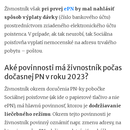
Živnostník však
pri prvej
ePN
by mal nahlásiť
spôsob výplaty dávky
(číslo bankového účtu)
prostredníctvom zriadeného elektronického účtu
poistenca. V prípade, ak tak neurobí, tak Sociálna
poisťovňa vyplatí nemocenské na adresu trvalého
pobytu – poštou.
Aké povinnosti má živnostník počas
dočasnej PN v roku 2023?
Živnostník okrem doručenia PN-ky pobočke
Sociálnej poisťovne (ak ide o papierové tlačivo a nie
ePN), má hlavnú povinnosť, ktorou je
dodržiavanie
liečebného režimu
. Okrem tejto povinnosti je
živnostník povinný oznámiť napr. zmenu adresy, na