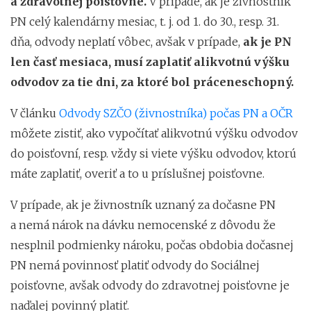
a zdravotnej poisťovne.
V prípade, ak je živnostník
PN celý kalendárny mesiac, t. j. od 1. do 30., resp. 31.
dňa, odvody neplatí vôbec, avšak v prípade,
ak je PN
len časť mesiaca, musí zaplatiť alikvotnú výšku
odvodov za tie dni, za ktoré bol práceneschopný.
V článku
Odvody SZČO (živnostníka) počas PN a OČR
môžete zistiť, ako vypočítať alikvotnú výšku odvodov
do poisťovní, resp. vždy si viete výšku odvodov, ktorú
máte zaplatiť, overiť a to u príslušnej poisťovne.
V prípade, ak je živnostník uznaný za dočasne PN
a nemá nárok na dávku nemocenské z dôvodu že
nesplnil podmienky nároku, počas obdobia dočasnej
PN nemá povinnosť platiť odvody do Sociálnej
poisťovne, avšak odvody do zdravotnej poisťovne je
naďalej povinný platiť.