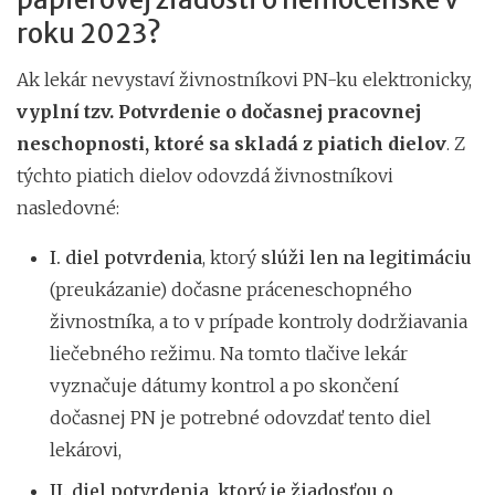
roku 2023?
Ak lekár nevystaví živnostníkovi PN-ku elektronicky,
vyplní tzv. Potvrdenie o dočasnej pracovnej
neschopnosti, ktoré sa skladá z piatich dielov
. Z
týchto piatich dielov odovzdá živnostníkovi
nasledovné:
I. diel potvrdenia
, ktorý
slúži len na legitimáciu
(preukázanie) dočasne práceneschopného
živnostníka, a to v prípade kontroly dodržiavania
liečebného režimu. Na tomto tlačive lekár
vyznačuje dátumy kontrol a po skončení
dočasnej PN je potrebné odovzdať tento diel
lekárovi,
II. diel potvrdenia, ktorý je žiadosťou o