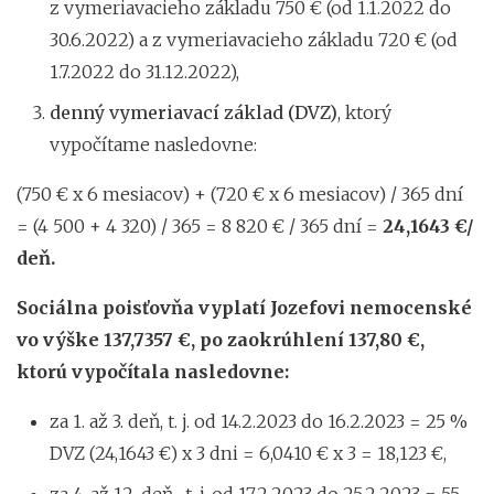
z vymeriavacieho základu 750 € (od 1.1.2022 do
30.6.2022) a z vymeriavacieho základu 720 € (od
1.7.2022 do 31.12.2022),
denný vymeriavací základ (DVZ)
, ktorý
vypočítame nasledovne:
(750 € x 6 mesiacov) + (720 € x 6 mesiacov) / 365 dní
= (4 500 + 4 320) / 365 = 8 820 € / 365 dní =
24,1643 €/
deň.
Sociálna poisťovňa vyplatí Jozefovi nemocenské
vo výške 137,7357 €, po zaokrúhlení 137,80 €,
ktorú vypočítala nasledovne:
za 1. až 3. deň, t. j. od 14.2.2023 do 16.2.2023 = 25 %
DVZ (24,1643 €) x 3 dni = 6,0410 € x 3 = 18,123 €,