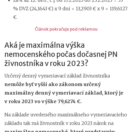
za 4. až 12. deň , t. j. od 17.2.2023 do 25.2.2023 = 55
% DVZ (24,1643 €) x 9 dni = 13,2903 € x 9 = 119,6127
€.
Článok pokračuje pod reklamou
Aká je maximálna výška
nemocenského počas dočasnej PN
živnostníka v roku 2023?
Určený denný vymeriavací základ živnostníka
nemôže byť vyšší ako zákonom určený
maximálny denný vymeriavací základ, ktorý je
v roku 2023 vo výške 79,6274 €.
Na základe uvedeného maximálneho vymeriavacieho
základu tak má živnostník v roku 2023 nárok na
maximálne nemocenské, ktoré predstavuje: