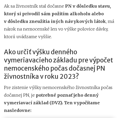
Ak sa živnostník stal dočasne
PN v dôsledku stavu,
ktorý si privodil sám požitím alkoholu alebo
v dôsledku zneužitia iných návykových látok
, má
nárok na nemocenské len vo výške polovice dávky,
ktorú uvádzame vyššie.
Ako určiť výšku denného
vymeriavacieho základu pre výpočet
nemocenského počas dočasnej PN
živnostníka v roku 2023?
Pre zistenie výšky nemocenského živnostníka počas
dočasnej PN, je
potrebné poznať jeho denný
vymeriavací základ (DVZ). Ten vypočítame
nasledovne: