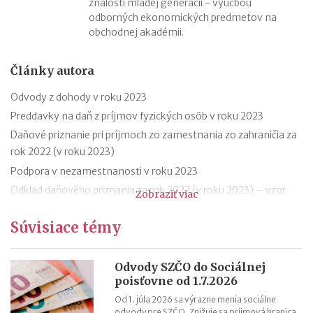
znalosti mladej generácii - výučbou
odborných ekonomických predmetov na
obchodnej akadémii.
Články autora
Odvody z dohody v roku 2023
Preddavky na daň z príjmov fyzických osôb v roku 2023
Daňové priznanie pri príjmoch zo zamestnania zo zahraničia za
rok 2022 (v roku 2023)
Podpora v nezamestnanosti v roku 2023
Odklad daňového priznania za rok 2022 (v roku 2023) – vzor
Zobraziť viac
Ročné zúčtovanie dane za rok 2022 (v roku 2023)
Súvisiace témy
Výpočet čistej mzdy v roku 2023
Daňový bonus na dieťa od 1.1.2023 – príklady
Daňový bonus na dieťa od 1.1.2023
Odvody SZČO do Sociálnej
poisťovne od 1.7.2026
PN zamestnanca v roku 2023 – náhrada príjmu a nemocenské
Od 1. júla 2026 sa výrazne menia sociálne
odvody pre SZČO. Znižuje sa príjmová hranica