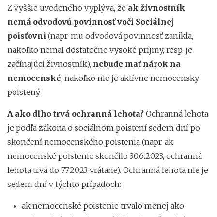
Z vyššie uvedeného vyplýva, že
ak živnostník
nemá odvodovú povinnosť voči Sociálnej
poisťovni
(napr. mu odvodová povinnosť zanikla,
nakoľko nemal dostatočne vysoké príjmy, resp. je
začínajúci živnostník),
nebude mať nárok na
nemocenské
, nakoľko nie je aktívne nemocensky
poistený.
A ako dlho trvá ochranná lehota?
Ochranná lehota
je podľa zákona o sociálnom poistení sedem dní po
skončení nemocenského poistenia (napr. ak
nemocenské poistenie skončilo 30.6.2023, ochranná
lehota trvá do 7.7.2023 vrátane). Ochranná lehota nie je
sedem dní v týchto prípadoch:
ak nemocenské poistenie trvalo menej ako