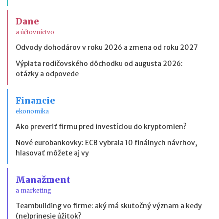
Dane
a účtovníctvo
Odvody dohodárov v roku 2026 a zmena od roku 2027
Výplata rodičovského dôchodku od augusta 2026:
otázky a odpovede
Financie
ekonomika
Ako preveriť firmu pred investíciou do kryptomien?
Nové eurobankovky: ECB vybrala 10 finálnych návrhov,
hlasovať môžete aj vy
Manažment
a marketing
Teambuilding vo firme: aký má skutočný význam a kedy
(ne)prinesie úžitok?