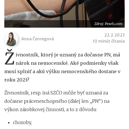
Zdroj: Pexels.com
22.2.2023
Anna Černegová
10 minút čítania
Ž
ivnostník, ktorý je uznaný za dočasne PN, má
nárok na nemocenské. Aké podmienky však
musí splniť a akú výšku nemocenského dostane v
roku 2023?
Živnostník, resp. iná SZČO môže byť uznaná za
dočasne práceneschopného (ďalej len „PN“) na
výkon zárobkovej činnosti, a to z dôvodu:
choroby,