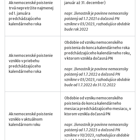
Ak nemocenské poistenie
január až 31. december)
trvá nepretržite najmenej
od 1. januára
napr. živnostník je povinne nemocensky
predchádzajúceho
poistený od 1.7.2021 a dočasná PN
kalendárneho roka
vznikne v 03/2023, rozhodujúce obdobie
bude rok 2022
Obdobie od vzniku nemocenského
poistenia do konca kalendárneho roka
predchádzajúceho kalendárneho roku,
Ak nemocenské poistenie
v ktorom vznikla dočasná PN
vzniklo v priebehu
predchádzajúceho
napr. živnostník je povinne nemocensky
kalendárneho roka
poistený od 1.7.2022 a dočasná PN
vznikne v 03/2023, rozhodujúce obdobie
bude od 1.7.2022 do 31.12.2022
Obdobie od vzniku nemocenského
poistenia do konca kalendárneho
mesiaca predchádzajúceho mesiacu, v
Ak nemocenské poistenie
ktorom vznikla dočasná PN
vzniklo v aktuálnom
kalendárnom roku
napr. živnostník je povinne nemocensky
poistený od 1.7.2023 a dočasná PN
vznikne v 10/2023, rozhodujúce obdobie