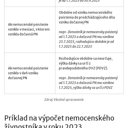
je od 1.7.2023 do 30.9.2023
Obdobie od vzniku nemocenského
poistenia do predchádzajúceho dňa
vzniku dočasnej PN
Ak nemocenské poistenie
vzniklo v mesiaci, v ktorom
napr. živnostník je nemocensky poistený
vznikla dočasná PN
od 1.7.2023 a dočasná PN mu vznikne
23.7.2023, rozhodujúce obdobie je od
1.7.2023 do 22.7.2023
Rozhodujúce obdobie sa neurčuje,
výška dávky sa určí z
Ak nemocenské poistenie
pravdepodobného DVZ (PDVZ).
vzniklo v deň vzniku
dočasnej PN
napr. živnostník je nemocensky poistený
od 1.7.2023 a dočasná PN mu vznikne
1.7.2023, výška dávky sa určí z PDVZ
Zdroj: Vlastné spracovanie
Príklad na výpočet nemocenského
živnostníka v roku 2023