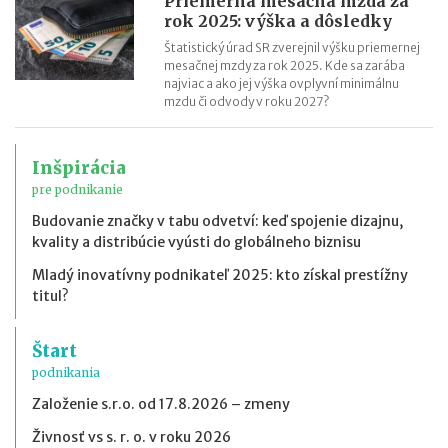
Priemerná mesačná mzda za
rok 2025: výška a dôsledky
Štatistický úrad SR zverejnil výšku priemernej
mesačnej mzdy za rok 2025. Kde sa zarába
najviac a ako jej výška ovplyvní minimálnu
mzdu či odvody v roku 2027?
Inšpirácia
pre podnikanie
Budovanie značky v tabu odvetví: keď spojenie dizajnu,
kvality a distribúcie vyústi do globálneho biznisu
Mladý inovatívny podnikateľ 2025: kto získal prestížny
titul?
Štart
podnikania
Založenie s.r.o. od 17.8.2026 – zmeny
Živnosť vs s. r. o. v roku 2026