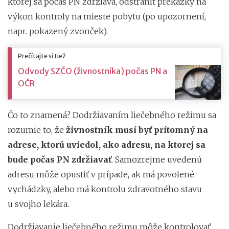
ktorej sa počas PN zdržiava, odstrániť prekážky na
výkon kontroly na mieste pobytu (po upozornení,
napr. pokazený zvonček).
Prečítajte si tiež
Odvody SZČO (živnostníka) počas PN a
OČR
Čo to znamená? Dodržiavaním liečebného režimu sa
rozumie to, že
živnostník musí byť prítomný na
adrese, ktorú uviedol, ako adresu, na ktorej sa
bude počas PN zdržiavať
. Samozrejme uvedenú
adresu môže opustiť v prípade, ak má povolené
vychádzky, alebo má kontrolu zdravotného stavu
u svojho lekára.
Dodržiavanie liečebného režimu môže kontrolovať