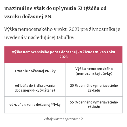
maximálne však do uplynutia 52 týždňa od
vzniku dočasnej PN
.
Výška nemocenského v roku 2023 pre živnostníka je
uvedená v nasledujúcej tabuľke:
Výška nemocenského počas dočasnej PN živnostníka v roku
2023
Výška nemocenského
Trvanie dočasnej PN-ky
(nemocenskej dávky)
od 1. dňa do 3. dňa trvania
25 % denného vymeriavacieho
dočasnej PN-ky (vrátane)
základu
55 % denného vymeriavacieho
od 4. dňa trvania dočasnej PN-ky
základu
Zdroj: Vlastné spracovanie