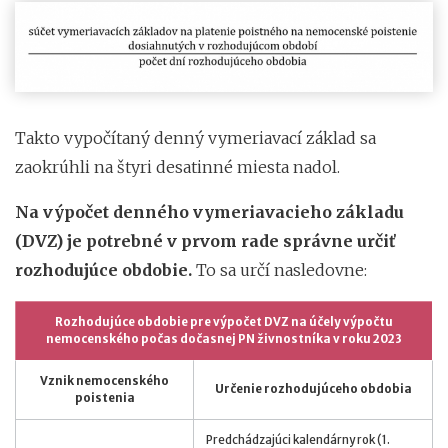
Takto vypočítaný denný vymeriavací základ sa
zaokrúhli na štyri desatinné miesta nadol.
Na výpočet denného vymeriavacieho základu
(DVZ) je potrebné v prvom rade správne určiť
rozhodujúce obdobie.
To sa určí nasledovne:
Rozhodujúce obdobie pre výpočet DVZ na účely výpočtu
nemocenského počas dočasnej PN živnostníka v roku 2023
Vznik nemocenského
Určenie rozhodujúceho obdobia
poistenia
Predchádzajúci kalendárny rok (1.