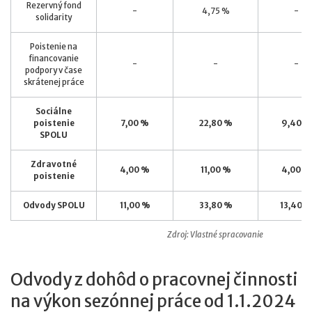
Rezervný fond
-
4,75 %
-
solidarity
Poistenie na
financovanie
-
-
-
podpory v čase
skrátenej práce
Sociálne
poistenie
7,00 %
22,80 %
9,40 %
SPOLU
Zdravotné
4,00 %
11,00 %
4,00 %
poistenie
Odvody SPOLU
11,00 %
33,80 %
13,40 
Zdroj: Vlastné spracovanie
Odvody z dohôd o pracovnej činnosti
na výkon sezónnej práce od 1.1.2024