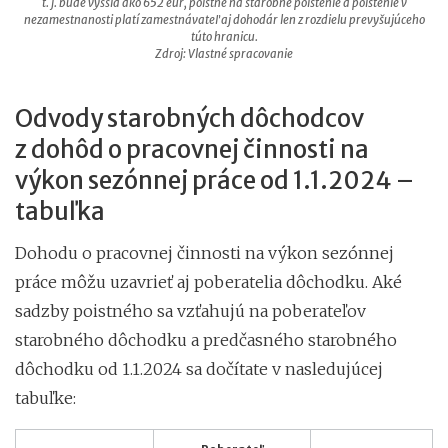
t. j. bude vyššia ako 652 eur, poistné na starobné poistenie a poistenie v
nezamestnanosti platí zamestnávateľ aj dohodár len z rozdielu prevyšujúceho
túto hranicu.
Zdroj: Vlastné spracovanie
Odvody starobných dôchodcov
z dohôd o pracovnej činnosti na
výkon sezónnej práce od 1.1.2024 –
tabuľka
Dohodu o pracovnej činnosti na výkon sezónnej
práce môžu uzavrieť aj poberatelia dôchodku. Aké
sadzby poistného sa vzťahujú na poberateľov
starobného dôchodku a predčasného starobného
dôchodku od 1.1.2024 sa dočítate v nasledujúcej
tabuľke: