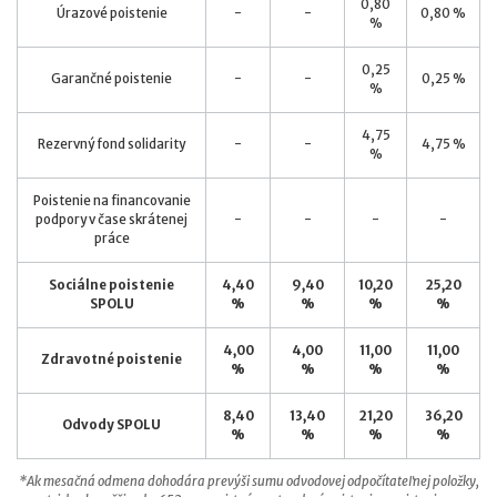
0,80
Úrazové poistenie
-
-
0,80 %
%
0,25
Garančné poistenie
-
-
0,25 %
%
4,75
Rezervný fond solidarity
-
-
4,75 %
%
Poistenie na financovanie
podpory v čase skrátenej
-
-
-
-
práce
Sociálne poistenie
4,40
9,40
10,20
25,20
SPOLU
%
%
%
%
4,00
4,00
11,00
11,00
Zdravotné poistenie
%
%
%
%
8,40
13,40
21,20
36,20
Odvody SPOLU
%
%
%
%
*Ak mesačná odmena dohodára prevýši sumu odvodovej odpočítateľnej položky,