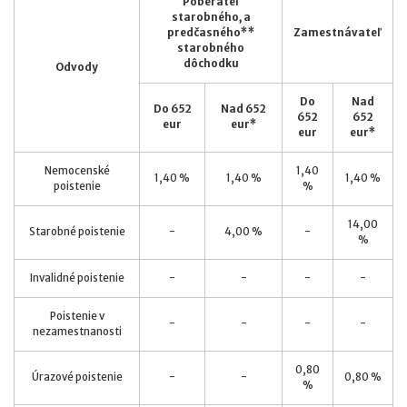
Poberateľ
starobného, a
predčasného**
Zamestnávateľ
starobného
dôchodku
Odvody
Do
Nad
Do 652
Nad 652
652
652
eur
eur*
eur
eur*
Nemocenské
1,40
1,40 %
1,40 %
1,40 %
poistenie
%
14,00
Starobné poistenie
-
4,00 %
-
%
Invalidné poistenie
-
-
-
-
Poistenie v
-
-
-
-
nezamestnanosti
0,80
Úrazové poistenie
-
-
0,80 %
%