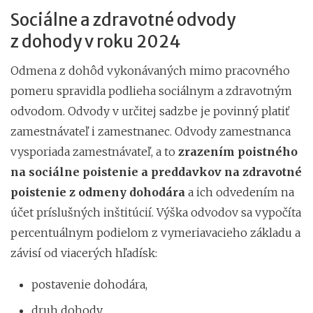
Sociálne a zdravotné odvody
z dohody v roku 2024
Odmena z dohôd vykonávaných mimo pracovného
pomeru spravidla podlieha sociálnym a zdravotným
odvodom. Odvody v určitej sadzbe je povinný platiť
zamestnávateľ i zamestnanec. Odvody zamestnanca
vysporiada zamestnávateľ, a to
zrazením poistného
na sociálne poistenie a preddavkov na zdravotné
poistenie z odmeny dohodára
a ich odvedením na
účet príslušných inštitúcií. Výška odvodov sa vypočíta
percentuálnym podielom z vymeriavacieho základu a
závisí od viacerých hľadísk:
postavenie dohodára,
druh dohody,