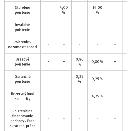
Starobné
4,00
14,00
4,
-
-
-
poistenie
%
%
Invalidné
3,
-
-
-
-
-
poistenie
Poistenie v
-
-
-
-
-
nezamestnanosti
Úrazové
0,80
-
-
0,80 %
-
poistenie
%
Garančné
0,25
-
-
0,25 %
-
poistenie
%
Rezervný fond
-
-
-
4,75 %
-
solidarity
Poistenie na
financovanie
-
-
-
-
-
podpory v čase
skrátenej práce