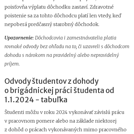
poisťovňa výplatu dôchodku zastaví. Zdravotné
poistenie sa za tohto dôchodcu platí len vtedy, keď
nepoberá predčasný starobný dôchodok.
Upozornenie:
Dôchodcovia i zamestnávatelia platia
rovnaké odvody bez ohľadu na to, či uzavreli s dôchodcom
dohodu s nárokom na pravidelný alebo nepravidelný
príjem.
Odvody študentov z dohody
o brigádnickej práci študenta od
1.1.2024 - tabuľka
Študenti môžu v roku 2024 vykonávať závislú prácu
v pracovnom pomere alebo na základe niektorej
z dohôd o prácach vykonávaných mimo pracovného