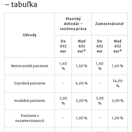
– tabuľka
Klasický
dohodár –
Zamestnávateľ
sezónna práca
Odvody
Do
Nad
Do
Nad
652
652
652
652
eur
eur*
eur
eur*
1,40
1,40
Nemocenské poistenie
1,40 %
1,40 %
%
%
14,00
Starobné poistenie
-
4,00 %
-
%
3,00
3,00
Invalidné poistenie
3,00 %
3,00 %
%
%
Poistenie v
-
1,00 %
-
1,00 %
nezamestnanosti