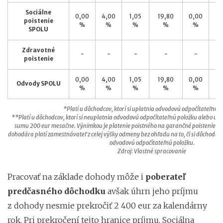
Sociálne
0,00
4,00
1,05
19,80
0,00
7,
poistenie
%
%
%
%
%
SPOLU
Zdravotné
-
-
-
-
-
poistenie
0,00
4,00
1,05
19,80
0,00
7,
Odvody SPOLU
%
%
%
%
%
*Platí u dôchodcov, ktorí si uplatnia odvodovú odpočítateľnú p
**Platí u dôchodcov, ktorí si neuplatnia odvodovú odpočítateľnú položku alebo upla
sumu 200 eur mesačne. Výnimkou je platenie poistného na garančné poistenie a ú
dohodára platí zamestnávateľ z celej výšky odmeny bez ohľadu na to, či si dôchodca
odvodovú odpočítateľnú položku.
Zdroj: Vlastné spracovanie
Pracovať na základe dohody môže i
poberateľ
predčasného dôchodku
avšak úhrn jeho príjmu
z dohody nesmie prekročiť 2 400 eur za kalendárny
rok. Pri prekročení tejto hranice príjmu, Sociálna