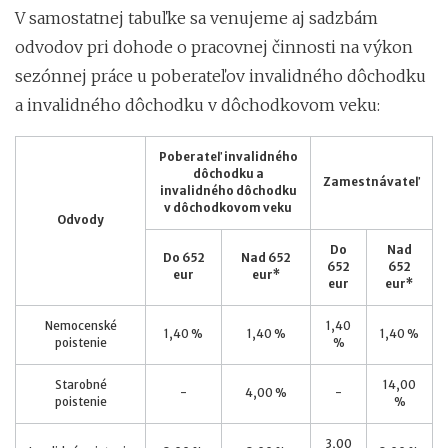
V samostatnej tabuľke sa venujeme aj sadzbám
odvodov pri dohode o pracovnej činnosti na výkon
sezónnej práce u poberateľov invalidného dôchodku
a invalidného dôchodku v dôchodkovom veku:
Poberateľ invalidného
dôchodku a
Zamestnávateľ
invalidného dôchodku
v dôchodkovom veku
Odvody
Do
Nad
Do 652
Nad 652
652
652
eur
eur*
eur
eur*
Nemocenské
1,40
1,40 %
1,40 %
1,40 %
poistenie
%
Starobné
14,00
-
4,00 %
-
poistenie
%
3,00