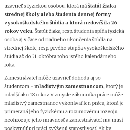
uzavrieť s fyzickou osobou, ktorá má
štatút žiaka
strednej školy alebo študenta dennej formy
vysokoškolského štúdia a ktorá nedovŕšila 26
rokov veku.
Štatút žiaka, resp. študenta spĺňa fyzická
osoba aj v čase od riadneho ukončenia štúdia na
strednej škole, resp. prvého stupňa vysokoškolského
štúdia až do 31. októbra toho istého kalendárneho
roka.
Zamestnávateľ môže uzavrieť dohodu aj so
študentom -
mladistvým zamestnancom,
ktorý je
mladší ako 18 rokov. V zmysle zákonníka práce môže
mladistvý zamestnanec vykonávať len prácu, ktorá je
primeraná jeho fyzickému a rozumovému rozvoju,
neohrozuje jeho mravnosť a zamestnávateľ mu musí
poskytnúť pri práci zvýšenú starostlivosť. Ak by