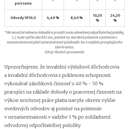
-
-
-
-
poistenie
10,20
24,20
Odvody SPOLU
4,40 %
8,40 %
%
%
*Ak mesačná odmena dohodára prevýši sumu odvodovej odpočítateľnej položky,
t. j. bude vyššia ako 652 eur, poistné na starobné poistenie a poistenie v
nezamestnanosti platí zamestnávateľ aj dohodár len z rozdielu prevyšujúceho
túto hranicu.
Zdroj: Vlastné spracovanie
Upozorňujeme, že invalidní výsluhoví dôchodcovia
a invalidní dôchodcovia s poklesom schopnosti
vykonávať zárobkovú činnosť o 40 % - 70 %
pracujúci na základe dohody o pracovnej činnosti na
výkon sezónnej práce platia navyše okrem vyššie
uvedených odvodov aj poistné na poistenie
v nezamestnanosti v sadzbe 1 % po zohľadnení
odvodovej odpočítateľnej položky.