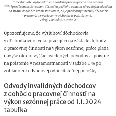
zamestnávateľ aj dohodár len z rozdielu prevyšujúceho túto hranicu.
**Pri predčasnom starobnom dôchodku podlieha odmena zdravotným odvodom
na strane dohodára i zamestnávateľa, ak je predčasný starobný dôchodok
priznaný, ale vyplácanie dôchodku je pozastavené.
Zdroj: Vlastné spracovanie
Upozorňujeme, že výsluhoví dôchodcovia
v dôchodkovom veku pracujúci na základe dohody
o pracovnej činnosti na výkon sezónnej práce platia
navyše okrem vyššie uvedených odvodov aj poistné
na poistenie v nezamestnanosti v sadzbe 1 % po
zohľadnení odvodovej odpočítateľnej položky.
Odvody invalidných dôchodcov
z dohôd o pracovnej činnosti na
výkon sezónnej práce od 1.1.2024 –
tabuľka