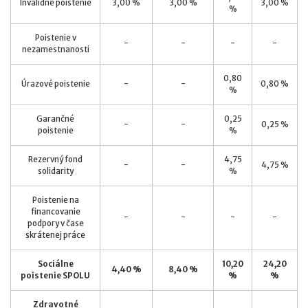
Invalidné poistenie
3,00 %
3,00 %
3,00 %
%
Poistenie v
-
-
-
-
nezamestnanosti
0,80
Úrazové poistenie
-
-
0,80 %
%
Garančné
0,25
-
-
0,25 %
poistenie
%
Rezervný fond
4,75
-
-
4,75 %
solidarity
%
Poistenie na
financovanie
-
-
-
-
podpory v čase
skrátenej práce
Sociálne
10,20
24,20
4,40 %
8,40 %
poistenie SPOLU
%
%
Zdravotné