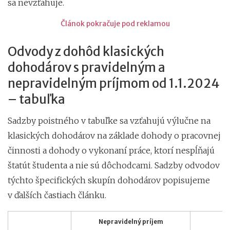
sa nevzťahuje.
Článok pokračuje pod reklamou
Odvody z dohôd klasických
dohodárov s pravidelným a
nepravidelným príjmom od 1.1.2024
– tabuľka
Sadzby poistného v tabuľke sa vzťahujú výlučne na
klasických dohodárov na základe dohody o pracovnej
činnosti a dohody o vykonaní práce, ktorí nespĺňajú
štatút študenta a nie sú dôchodcami. Sadzby odvodov
týchto špecifických skupín dohodárov popisujeme
v ďalších častiach článku.
Nepravidelný príjem
Pr