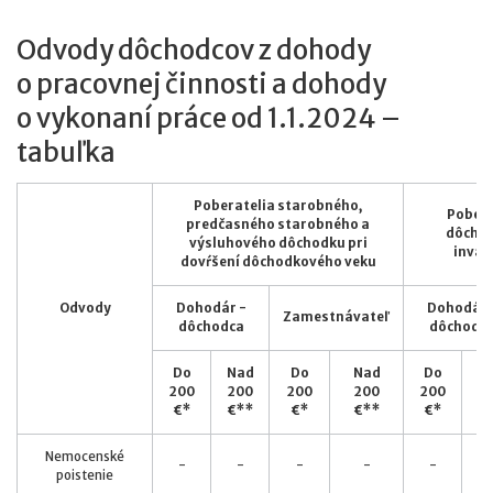
Odvody dôchodcov z dohody
o pracovnej činnosti a dohody
o vykonaní práce od 1.1.2024 –
tabuľka
Poberatelia starobného,
Pobera
predčasného starobného a
dôchod
výsluhového dôchodku pri
inval
dovŕšení dôchodkového veku
Odvody
Dohodár -
Dohodár 
Zamestnávateľ
dôchodca
dôchodc
Do
Nad
Do
Nad
Do
N
200
200
200
200
200
2
€*
€**
€*
€**
€*
€
Nemocenské
-
-
-
-
-
poistenie