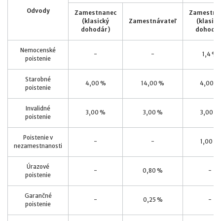
Odvody
Zamestnanec
Zamestna
(klasický
Zamestnávateľ
(klasick
dohodár)
dohodár
Nemocenské
-
-
1,4 %
poistenie
Starobné
4,00 %
14,00 %
4,00 %
poistenie
Invalidné
3,00 %
3,00 %
3,00 %
poistenie
Poistenie v
-
-
1,00 %
nezamestnanosti
Úrazové
-
0,80 %
-
poistenie
Garančné
-
0,25 %
-
poistenie