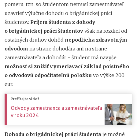
pomeru, tzn. so študentom nemusí zamestnávateľ
uzavrieť výlučne dohodu o brigádnickej práci
študentov.
Príjem študenta z dohody
o brigádnickej práci študentov
však na rozdiel od
ostatných druhov dohôd
nepodlieha zdravotným
odvodom
na strane dohodára ani na strane
zamestnávateľa a dohodár - študent má navyše
možnosť si znížiť vymeriavací základ poistného
o odvodovú odpočítateľnú položku
vo výške 200
eur.
Prečítajte si tiež
Odvody zamestnanca a zamestnávateľa
v roku 2024
Dohodu o brigádnickej práci študenta
je možné