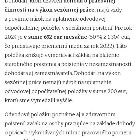
Dohodári, ktorí uzavreli
dohodu o pracovnej
činnosti na výkon sezónnej práce,
majú vždy
a povinne nárok na uplatnenie odvodovej
odpočítateľnej položky v sociálnom poistení. Pre rok
2024 je
v sume 652 eur mesačne
(50 % z 1 304 eur,
čo predstavuje priemernú mzdu za rok 2022). Táto
položka znižuje vymeriavací základ na platenie
starobného poistenia a poistenia v nezamestnanosti
dohodára aj zamestnávateľa. Dohodári na výkon
sezónnej práce nemajú nárok na uplatnenie
odvodovej odpočítateľnej položky v sume 200 eur,
ktorú sme vymedzili vyššie.
Odvodovú položku poznáme aj v zdravotnom
poistení, avšak na osoby pracujúce na základe dohody
o prácach vykonávaných mimo pracovného pomeru