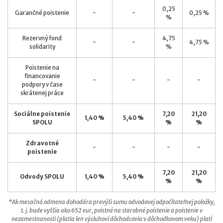
0,25
Garančné poistenie
-
-
0,25 %
%
Rezervný fond
4,75
-
-
4,75 %
solidarity
%
Poistenie na
financovanie
-
-
-
-
podpory v čase
skrátenej práce
Sociálne poistenie
7,20
21,20
1,40 %
5,40 %
SPOLU
%
%
Zdravotné
-
-
-
-
poistenie
7,20
21,20
Odvody SPOLU
1,40 %
5,40 %
%
%
*Ak mesačná odmena dohodára prevýši sumu odvodovej odpočítateľnej položky,
t. j. bude vyššia ako 652 eur, poistné na starobné poistenie a poistenie v
nezamestnanosti (platia len výsluhoví dôchodcovia v dôchodkovom veku) platí