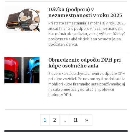
Dávka (podpora) v
nezamestnanosti v roku 2025
Pri strate zamestnania je možné aj v roku 2025
získať finančnú podporu v nezamestnanosti.
Kto má nárok na dávku, v akej výške môže byť
poskytnutá a aké obdobie sa posudzuje, sa
dočítate v článku.
Obmedzenie odpočtu DPH pri
kúpe osobného auta
Slovenská vláda chystá zmenu v odpočte DPH
pri kúpe vozidiel. Po novom by si podnikatelia
mohli pri kúpe firemného auta používaného aj
na súkromné účely odrátať len polovicu
hodnoty DPH.
Nasledujúca stran
1
2
...
11
»