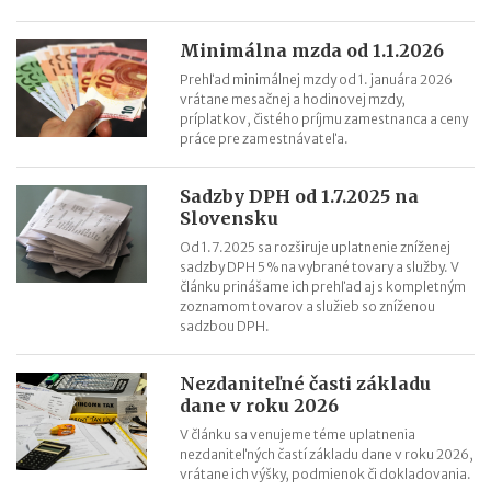
Minimálna mzda od 1.1.2026
Prehľad minimálnej mzdy od 1. januára 2026
vrátane mesačnej a hodinovej mzdy,
príplatkov, čistého príjmu zamestnanca a ceny
práce pre zamestnávateľa.
Sadzby DPH od 1.7.2025 na
Slovensku
Od 1.7.2025 sa rozširuje uplatnenie zníženej
sadzby DPH 5 % na vybrané tovary a služby. V
článku prinášame ich prehľad aj s kompletným
zoznamom tovarov a služieb so zníženou
sadzbou DPH.
Nezdaniteľné časti základu
dane v roku 2026
V článku sa venujeme téme uplatnenia
nezdaniteľných častí základu dane v roku 2026,
vrátane ich výšky, podmienok či dokladovania.