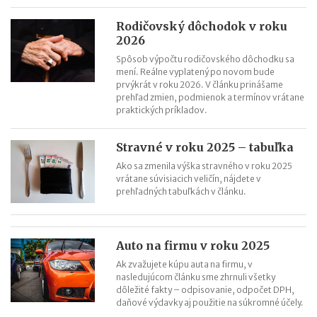
Rodičovský dôchodok v roku
2026
Spôsob výpočtu rodičovského dôchodku sa
mení. Reálne vyplatený po novom bude
prvýkrát v roku 2026. V článku prinášame
prehľad zmien, podmienok a termínov vrátane
praktických príkladov.
Stravné v roku 2025 – tabuľka
Ako sa zmenila výška stravného v roku 2025
vrátane súvisiacich veličín, nájdete v
prehľadných tabuľkách v článku.
Auto na firmu v roku 2025
Ak zvažujete kúpu auta na firmu, v
nasledujúcom článku sme zhrnuli všetky
dôležité fakty – odpisovanie, odpočet DPH,
daňové výdavky aj použitie na súkromné účely.