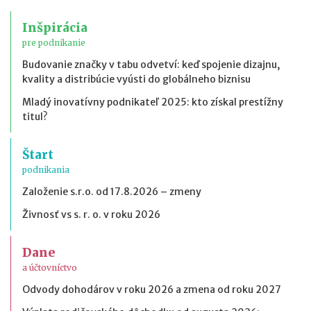
Inšpirácia
pre podnikanie
Budovanie značky v tabu odvetví: keď spojenie dizajnu,
kvality a distribúcie vyústi do globálneho biznisu
Mladý inovatívny podnikateľ 2025: kto získal prestížny
titul?
Štart
podnikania
Založenie s.r.o. od 17.8.2026 – zmeny
Živnosť vs s. r. o. v roku 2026
Dane
a účtovníctvo
Odvody dohodárov v roku 2026 a zmena od roku 2027