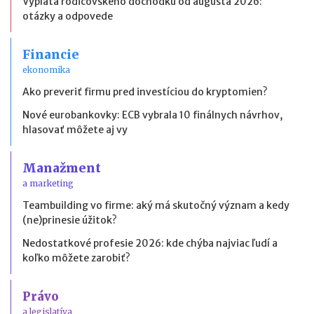
Výplata rodičovského dôchodku od augusta 2026:
otázky a odpovede
Financie
ekonomika
Ako preveriť firmu pred investíciou do kryptomien?
Nové eurobankovky: ECB vybrala 10 finálnych návrhov,
hlasovať môžete aj vy
Manažment
a marketing
Teambuilding vo firme: aký má skutočný význam a kedy
(ne)prinesie úžitok?
Nedostatkové profesie 2026: kde chýba najviac ľudí a
koľko môžete zarobiť?
Právo
a legislatíva