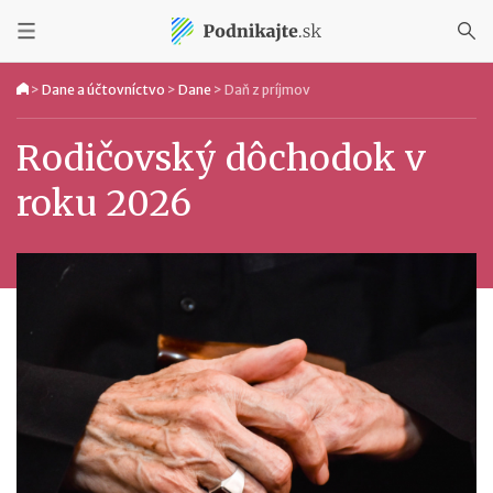
>
Dane a účtovníctvo
>
Dane
>
Daň z príjmov
Rodičovský dôchodok v
roku 2026