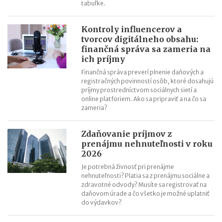
tabuľke.
Kontroly influencerov a
tvorcov digitálneho obsahu:
finančná správa sa zameria na
ich príjmy
Finančná správa preverí plnenie daňových a
registračných povinností osôb, ktoré dosahujú
príjmy prostredníctvom sociálnych sietí a
online platforiem. Ako sa pripraviť a na čo sa
zameria?
Zdaňovanie príjmov z
prenájmu nehnuteľnosti v roku
2026
Je potrebná živnosť pri prenájme
nehnuteľnosti? Platia sa z prenájmu sociálne a
zdravotné odvody? Musíte sa registrovať na
daňovom úrade a čo všetko je možné uplatniť
do výdavkov?