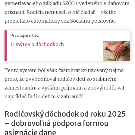
vymeriavacieho základu SZČO uvedeného v daňovom
priznaní. Rodičia nemuseli o nič žiadať – všetko
prebiehalo automaticky cez Sociálnu poisťovňu.
Prečítajte si tiež
11 mýtov o dôchodkoch
Tento systém bol však častokrát kritizovaný najmä
preto, že zvýhodňoval rodičov detí so stabilným
zamestnaním a vyššími príjmami a znevýhodňoval
napríklad ľudí s deťmi v zahraničí.
Rodičovský dôchodok od roku 2025
– dobrovoľná podpora formou
asignácie dane