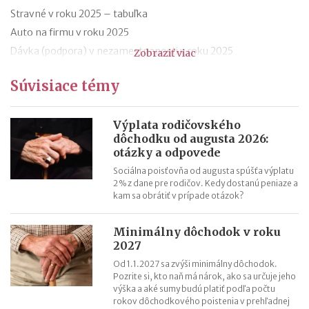
Stravné v roku 2025 – tabuľka
Auto na firmu v roku 2025
Dávka (podpora) v nezamestnanosti v roku 2025
Zobraziť viac
Obmedzenie odpočtu DPH pri kúpe osobného auta
Súvisiace témy
E-faktúra od roku 2027
Hranica príjmov pre (ne)platenie odvodov do Sociálnej
poisťovne za rok 2025 v roku 2026
Výplata rodičovského
dôchodku od augusta 2026:
Pripočítateľné a odpočítateľné položky k základu dane za rok
otázky a odpovede
2024
Sociálna poisťovňa od augusta spúšťa výplatu
2 % z dane pre rodičov. Kedy dostanú peniaze a
kam sa obrátiť v prípade otázok?
Minimálny dôchodok v roku
2027
Od 1.1.2027 sa zvýši minimálny dôchodok.
Pozrite si, kto naň má nárok, ako sa určuje jeho
výška a aké sumy budú platiť podľa počtu
rokov dôchodkového poistenia v prehľadnej