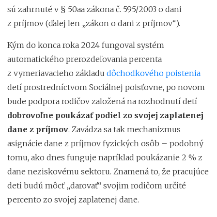
sú zahrnuté v § 50aa zákona č. 595/2003 o dani
z príjmov (ďalej len „zákon o dani z príjmov“).
Kým do konca roka 2024 fungoval systém
automatického prerozdeľovania percenta
z vymeriavacieho základu
dôchodkového poistenia
detí prostredníctvom Sociálnej poisťovne, po novom
bude podpora rodičov založená na rozhodnutí detí
dobrovoľne poukázať podiel zo svojej zaplatenej
dane z príjmov
. Zavádza sa tak mechanizmus
asignácie dane z príjmov fyzických osôb
– podobný
tomu, ako dnes funguje napríklad poukázanie 2 % z
dane neziskovému sektoru. Znamená to, že pracujúce
deti budú môcť „darovať“ svojim rodičom určité
percento zo svojej zaplatenej dane.