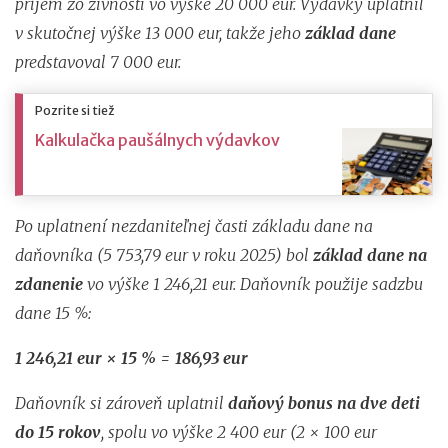
príjem zo živnosti vo výške 20 000 eur. Výdavky uplatnil
v skutočnej výške 13 000 eur, takže jeho
základ dane
predstavoval 7 000 eur
.
Pozrite si tiež
Kalkulačka paušálnych výdavkov
Po uplatnení nezdaniteľnej časti základu dane na
daňovníka (5 753,79 eur v roku 2025) bol
základ dane na
zdanenie
vo výške 1 246,21 eur. Daňovník použije sadzbu
dane 15 %:
1 246,21 eur × 15 % = 186,93 eur
Daňovník si zároveň uplatnil
daňový bonus na dve deti
do 15 rokov
, spolu vo výške 2 400 eur (2 × 100 eur