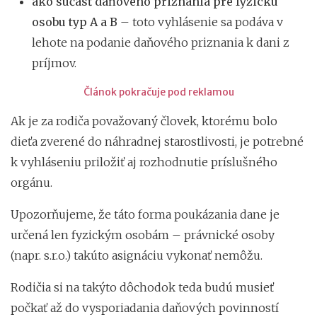
ako súčasť daňového priznania pre fyzickú
osobu typ A a B
– toto vyhlásenie sa podáva v
lehote na podanie daňového priznania k dani z
príjmov.
Článok pokračuje pod reklamou
Ak je za rodiča považovaný človek, ktorému bolo
dieťa zverené do náhradnej starostlivosti, je potrebné
k vyhláseniu priložiť aj rozhodnutie príslušného
orgánu.
Upozorňujeme, že táto forma poukázania dane je
určená len fyzickým osobám – právnické osoby
(napr. s.r.o.) takúto asignáciu vykonať nemôžu.
Rodičia si na takýto dôchodok teda budú musieť
počkať až do vysporiadania daňových povinností