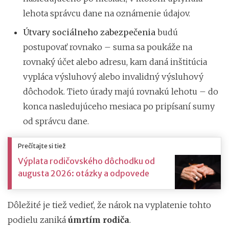
lehota správcu dane na oznámenie údajov.
Útvary sociálneho zabezpečenia
budú
postupovať rovnako – suma sa poukáže na
rovnaký účet alebo adresu, kam daná inštitúcia
vypláca výsluhový alebo invalidný výsluhový
dôchodok. Tieto úrady majú rovnakú lehotu – do
konca nasledujúceho mesiaca po pripísaní sumy
od správcu dane.
Prečítajte si tiež
Výplata rodičovského dôchodku od
augusta 2026: otázky a odpovede
Dôležité je tiež vedieť, že nárok na vyplatenie tohto
podielu zaniká
úmrtím rodiča
.