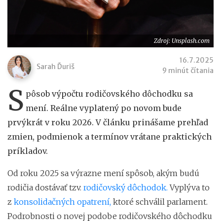
Zdroj: Unsplash.com
16.7.2025
Sarah Ďuriš
9 minút čítania
S
pôsob výpočtu rodičovského dôchodku sa
mení. Reálne vyplatený po novom bude
prvýkrát v roku 2026. V článku prinášame prehľad
zmien, podmienok a termínov vrátane praktických
príkladov.
Od roku 2025 sa výrazne mení spôsob, akým budú
rodičia dostávať tzv.
rodičovský dôchodok.
Vyplýva to
z
konsolidačných opatrení,
ktoré schválil parlament.
Podrobnosti o novej podobe rodičovského dôchodku