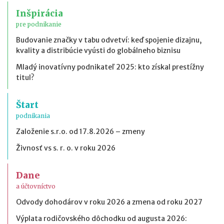
Inšpirácia
pre podnikanie
Budovanie značky v tabu odvetví: keď spojenie dizajnu,
kvality a distribúcie vyústi do globálneho biznisu
Mladý inovatívny podnikateľ 2025: kto získal prestížny
titul?
Štart
podnikania
Založenie s.r.o. od 17.8.2026 – zmeny
Živnosť vs s. r. o. v roku 2026
Dane
a účtovníctvo
Odvody dohodárov v roku 2026 a zmena od roku 2027
Výplata rodičovského dôchodku od augusta 2026: