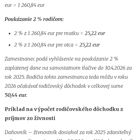
eur = 1 260,84 eur
Poukázanie 2 % rodičom:
2 % z 1 260,84 eur pre matku =
25,22 eur
2 % z 1 260,84 eur pre otca =
25,22 eur
Zamestnanec podá vyhlásenie na poukázanie 2 %
zaplatenej dane na samostatnom tlačive do 30.4.2026 za
rok 2025. Rodičia tohto zamestnanca teda môžu v roku
2026 očakávať rodičovský dôchodok v celkovej sume
50,44 eur.
Príklad na výpočet rodičovského dôchodku z
príjmov zo živnosti
Daňovník – živnostník dosiahol za rok 2025 zdaniteľný