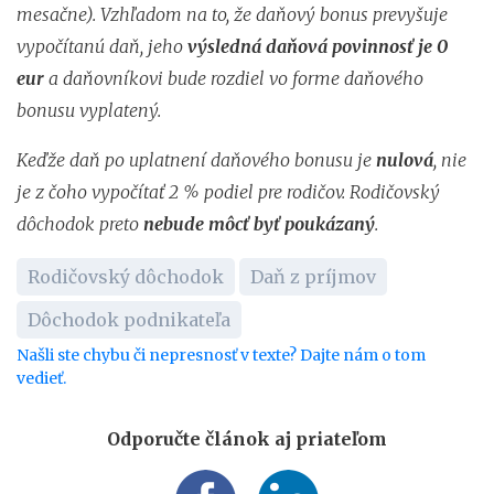
mesačne). Vzhľadom na to, že daňový bonus prevyšuje
vypočítanú daň, jeho
výsledná daňová povinnosť je 0
eur
a daňovníkovi bude rozdiel vo forme daňového
bonusu vyplatený.
Keďže daň po uplatnení daňového bonusu je
nulová
, nie
je z čoho vypočítať 2 % podiel pre rodičov. Rodičovský
dôchodok preto
nebude môcť byť poukázaný
.
Rodičovský dôchodok
Daň z príjmov
Dôchodok podnikateľa
Našli ste chybu či nepresnosť v texte? Dajte nám o tom
vedieť.
Odporučte článok aj priateľom