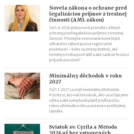
Novela zákona o ochrane pred
legalizáciou príjmov z trestnej
činnosti (AML zákon)
Od 1.6.2026 platia nové pravidlá v oblasti
ochrany pred legalizáciou príjmov z trestnej
činnosti. Prísnejšie overovanie konečných
užívateľov výhod aj nové registračné
povinnosti – koho sa zmeny dotknú, aké
termíny si treba postrážiť a aké sankcie hrozia v
prípade porušení?
Minimálny dôchodok v roku
2027
Od 1.1.2027 sa zvýši minimálny dôchodok.
Pozrite si, kto naň má nárok, ako sa určuje jeho
výška a aké sumy budú platiť podľa počtu
rokov dôchodkového poistenia v prehľadnej
tabuľke.
Sviatok sv. Cyrila a Metoda
2026 už bez zatvorených