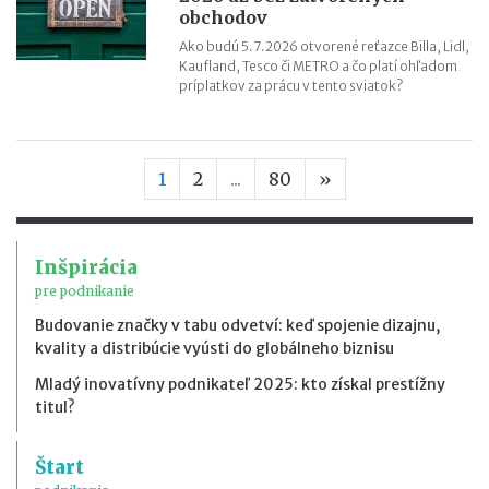
obchodov
Ako budú 5.7.2026 otvorené reťazce Billa, Lidl,
Kaufland, Tesco či METRO a čo platí ohľadom
príplatkov za prácu v tento sviatok?
Nasledujúca stran
1
2
...
80
»
Inšpirácia
pre podnikanie
Budovanie značky v tabu odvetví: keď spojenie dizajnu,
kvality a distribúcie vyústi do globálneho biznisu
Mladý inovatívny podnikateľ 2025: kto získal prestížny
titul?
Štart