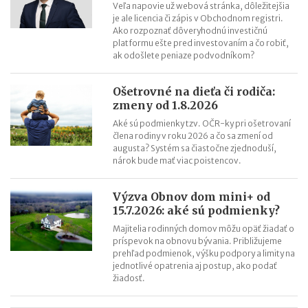
Veľa napovie už webová stránka, dôležitejšia
je ale licencia či zápis v Obchodnom registri.
Ako rozpoznať dôveryhodnú investičnú
platformu ešte pred investovaním a čo robiť,
ak odošlete peniaze podvodníkom?
Ošetrovné na dieťa či rodiča:
zmeny od 1.8.2026
Aké sú podmienky tzv. OČR-ky pri ošetrovaní
člena rodiny v roku 2026 a čo sa zmení od
augusta? Systém sa čiastočne zjednoduší,
nárok bude mať viac poistencov.
Výzva Obnov dom mini+ od
15.7.2026: aké sú podmienky?
Majitelia rodinných domov môžu opäť žiadať o
príspevok na obnovu bývania. Približujeme
prehľad podmienok, výšku podpory a limity na
jednotlivé opatrenia aj postup, ako podať
žiadosť.