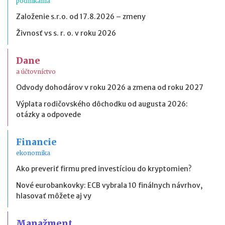
podnikania
Založenie s.r.o. od 17.8.2026 – zmeny
Živnosť vs s. r. o. v roku 2026
Dane
a účtovníctvo
Odvody dohodárov v roku 2026 a zmena od roku 2027
Výplata rodičovského dôchodku od augusta 2026:
otázky a odpovede
Financie
ekonomika
Ako preveriť firmu pred investíciou do kryptomien?
Nové eurobankovky: ECB vybrala 10 finálnych návrhov,
hlasovať môžete aj vy
Manažment