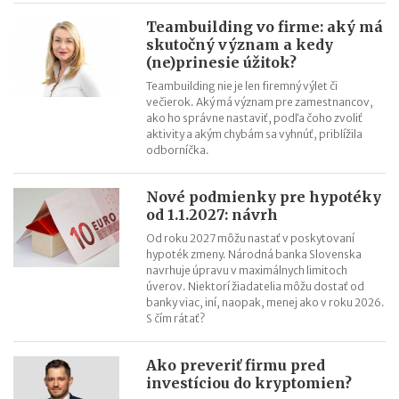
Teambuilding vo firme: aký má
skutočný význam a kedy
(ne)prinesie úžitok?
Teambuilding nie je len firemný výlet či
večierok. Aký má význam pre zamestnancov,
ako ho správne nastaviť, podľa čoho zvoliť
aktivity a akým chybám sa vyhnúť, priblížila
odborníčka.
Nové podmienky pre hypotéky
od 1.1.2027: návrh
Od roku 2027 môžu nastať v poskytovaní
hypoték zmeny. Národná banka Slovenska
navrhuje úpravu v maximálnych limitoch
úverov. Niektorí žiadatelia môžu dostať od
banky viac, iní, naopak, menej ako v roku 2026.
S čím rátať?
Ako preveriť firmu pred
investíciou do kryptomien?