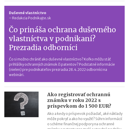
Duševné vlastníctvo
–
Redakcia Podnikajte.sk
Čo prináša ochrana duševného
vlastníctva v podnikaní?
Prezradia odborníci
Čo si možno chrániť ako duševné vlastníctvo? Koľko môžu stáť
prihlášky ochranných známok či patentov? Podstatné informácie
(nielen) pre podnikateľov prezradia 28.4.2022 odborníci na
webinári.
Ako registrovať ochrannú
známku v roku 2022 s
príspevkom do 1 500 EUR?
Ako a kedy o príspevok požiadať, aké náklady
môže pokryť a ako ho využiť? Súhrn informácií
o schéme finančnej podpory na ochranné