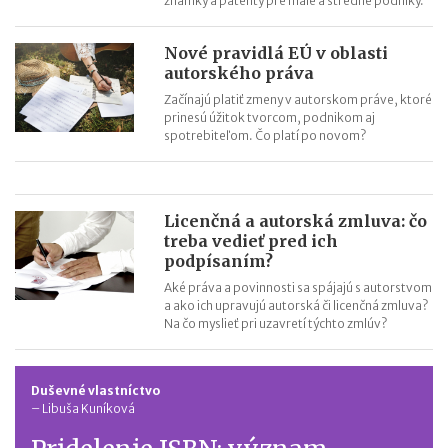
známky a patenty pre malé a stredné podniky.
Nové pravidlá EÚ v oblasti
autorského práva
Začínajú platiť zmeny v autorskom práve, ktoré
prinesú úžitok tvorcom, podnikom aj
spotrebiteľom. Čo platí po novom?
Licenčná a autorská zmluva: čo
treba vedieť pred ich
podpísaním?
Aké práva a povinnosti sa spájajú s autorstvom
a ako ich upravujú autorská či licenčná zmluva?
Na čo myslieť pri uzavretí týchto zmlúv?
Duševné vlastníctvo
–
Libuša Kuníková