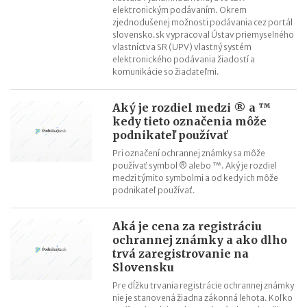
elektronickým podávaním. Okrem
zjednodušenej možnosti podávania cez portál
slovensko.sk vypracoval Ústav priemyselného
vlastníctva SR (UPV) vlastný systém
elektronického podávania žiadostí a
komunikácie so žiadateľmi.
Aký je rozdiel medzi ® a ™
kedy tieto označenia môže
podnikateľ používať
Pri označení ochrannej známky sa môže
používať symbol ® alebo ™. Aký je rozdiel
medzi týmito symbolmi a od kedy ich môže
podnikateľ používať.
Aká je cena za registráciu
ochrannej známky a ako dlho
trvá zaregistrovanie na
Slovensku
Pre dĺžku trvania registrácie ochrannej známky
nie je stanovená žiadna zákonná lehota. Koľko