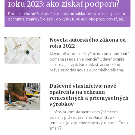
roku 2023: ako získať podporu?
Podnikatelia môžu žiadať o refundáciu nákladov na ochranu patentu,
ochrannej známky či dizajnu do výšky 1000 eur. Ako postupovať, aké
sú podmienky a termíny?
Novela autorského zákona od
roku 2022
Akým spôsobom má byť po novom dohodnutá
odmena za udelenie licencie? Odmeňovania
autorov, ale aj ďalších oblastí autorského
práva sa dotkla novela Autorského zákona.
Duševné vlastníctvo: nové
opatrenia na ochranu
remeselných a priemyselných
výrobkov
Európska komisia navrhla prvý rámec na
ochranu práv duševného vlastníctva k
remeselným a priemyselným výrobkom. Čo sa
zmení?