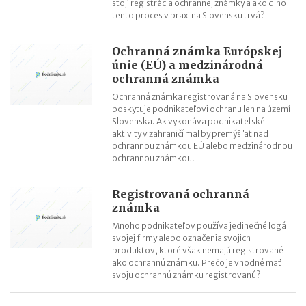
stojí registrácia ochrannej známky a ako dlho
tento proces v praxi na Slovensku trvá?
Ochranná známka Európskej
únie (EÚ) a medzinárodná
ochranná známka
Ochranná známka registrovaná na Slovensku
poskytuje podnikateľovi ochranu len na území
Slovenska. Ak vykonáva podnikateľské
aktivity v zahraničí mal by premýšľať nad
ochrannou známkou EÚ alebo medzinárodnou
ochrannou známkou.
Registrovaná ochranná
známka
Mnoho podnikateľov používa jedinečné logá
svojej firmy alebo označenia svojich
produktov, ktoré však nemajú registrované
ako ochrannú známku. Prečo je vhodné mať
svoju ochrannú známku registrovanú?