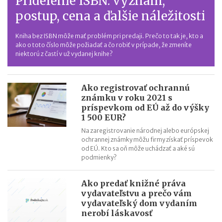
Pridelenie ISBN: význam,
postup, cena a ďalšie náležitosti
Kniha bez ISBN môže mať problém pri predaji. Prečo to tak je, kto a
ako o toto číslo môže požiadať a čo robiť v prípade, že zmeníte
niektorú z častí v už vydanej knihe?
Ako registrovať ochrannú
známku v roku 2021 s
príspevkom od EÚ až do výšky
1 500 EUR?
Na zaregistrovanie národnej alebo európskej
ochrannej známky môžu firmy získať príspevok
od EÚ. Kto sa oň môže uchádzať a aké sú
podmienky?
Ako predať knižné práva
vydavateľstvu a prečo vám
vydavateľský dom vydaním
nerobí láskavosť