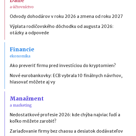
Dane
a účtovníctvo
Odvody dohodárov v roku 2026 a zmena od roku 2027
Výplata rodičovského dôchodku od augusta 2026:
otázky a odpovede
Financie
ekonomika
Ako preveriť firmu pred investíciou do kryptomien?
Nové eurobankovky: ECB vybrala 10 finálnych návrhov,
hlasovať môžete aj vy
Manažment
a marketing
Nedostatkové profesie 2026: kde chýba najviac ľudí a
koľko môžete zarobiť?
Zariaďovanie firmy bez chaosu a desiatok dodávateľov