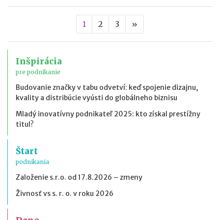
Nasledujúca strana
1
2
3
»
Inšpirácia
pre podnikanie
Budovanie značky v tabu odvetví: keď spojenie dizajnu,
kvality a distribúcie vyústi do globálneho biznisu
Mladý inovatívny podnikateľ 2025: kto získal prestížny
titul?
Štart
podnikania
Založenie s.r.o. od 17.8.2026 – zmeny
Živnosť vs s. r. o. v roku 2026