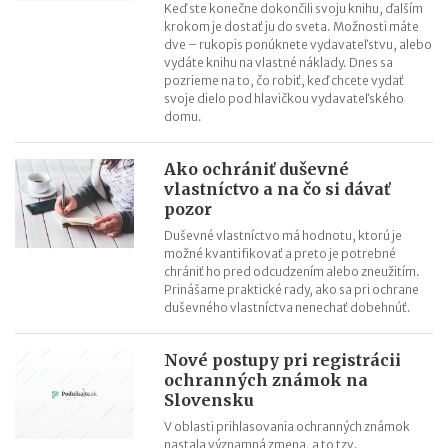
Keď ste konečne dokončili svoju knihu, ďalším
krokom je dostať ju do sveta. Možnosti máte
dve – rukopis ponúknete vydavateľstvu, alebo
vydáte knihu na vlastné náklady. Dnes sa
pozrieme na to, čo robiť, keď chcete vydať
svoje dielo pod hlavičkou vydavateľského
domu.
Ako ochrániť duševné
vlastníctvo a na čo si dávať
pozor
Duševné vlastníctvo má hodnotu, ktorú je
možné kvantifikovať a preto je potrebné
chrániť ho pred odcudzením alebo zneužitím.
Prinášame praktické rady, ako sa pri ochrane
duševného vlastníctva nenechať dobehnúť.
Nové postupy pri registrácii
ochranných známok na
Slovensku
V oblasti prihlasovania ochranných známok
nastala významná zmena, a to tzv.