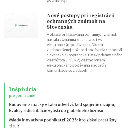
podmienky?
Nové postupy pri registrácii
ochranných známok na
Slovensku
V oblasti prihlasovania ochranných známok
nastala významná zmena, a to tzv.
elektronickým podávaním. Okrem
zjednodušenej možnosti podávania cez portál
slovensko.sk vypracoval Ústav priemyselného
vlastníctva SR (UPV) vlastný systém
elektronického podávania žiadostí a
komunikácie so žiadateľmi.
Inšpirácia
pre podnikanie
Budovanie značky v tabu odvetví: keď spojenie dizajnu,
kvality a distribúcie vyústi do globálneho biznisu
Mladý inovatívny podnikateľ 2025: kto získal prestížny
titul?