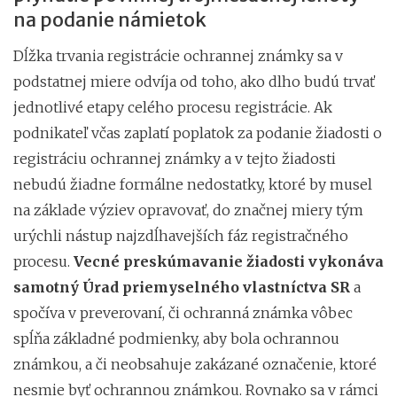
na podanie námietok
Dĺžka trvania registrácie ochrannej známky sa v
podstatnej miere odvíja od toho, ako dlho budú trvať
jednotlivé etapy celého procesu registrácie. Ak
podnikateľ včas zaplatí poplatok za podanie žiadosti o
registráciu ochrannej známky a v tejto žiadosti
nebudú žiadne formálne nedostatky, ktoré by musel
na základe výziev opravovať, do značnej miery tým
urýchli nástup najzdĺhavejších fáz registračného
procesu.
Vecné preskúmavanie žiadosti vykonáva
samotný Úrad priemyselného vlastníctva SR
a
spočíva v preverovaní, či ochranná známka vôbec
spĺňa základné podmienky, aby bola ochrannou
známkou, a či neobsahuje zakázané označenie, ktoré
nesmie byť ochrannou známkou. Rovnako sa v rámci