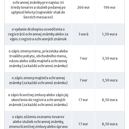
ochrannej známky pre najviac tri
triedy tovarov a služieb podanej po
266 eur
196 eur
uplynutí lehoty (najneskôr však do
šiestich mesiacov)
o vydanie druhopisu osvedčenia o
registrácii ochrannej známky alebo za
3 eurá
1,50 eura
výpis z registra ochranných známok
o zápis zmeny mena, priezviska alebo
trvalého pobytu, obchodného mena,
7 eur
3,50 eura
názvu alebo sídla majiteľa ochrannej
známky (za každú ochrannú známku)
o zápis zmeny majiteľa ochrannej
7 eur
3,50 eura
známky (za každú ochrannú známku)
o zápis licenčnej zmluvy alebo zápis jej
ukončenia do registra ochranných
17 eur
8,50 eura
známok (za každú ochrannú známku)
o zápis zúženia zoznamu tovarov
alebo služieb ochrannej známky,
17 eur
8,50 eura
zmenu licenčnej zmluvy alebo úpravu