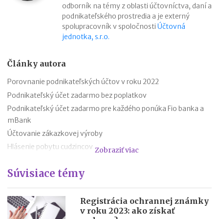
odborník na témy z oblasti účtovníctva, daní a
podnikateľského prostredia a je externý
spolupracovník v spoločnosti
Účtovná
jednotka, s.r.o.
Články autora
Porovnanie podnikateľských účtov v roku 2022
Podnikateľský účet zadarmo bez poplatkov
Podnikateľský účet zadarmo pre každého ponúka Fio banka a
mBank
Účtovanie zákazkovej výroby
Hlásenie pobytu cudzincov
Zobraziť viac
Nepredajné zásoby
Súvisiace témy
Cestovné náhrady pri elektromobiloch
Odpisovanie elektromobilov a elektrobicyklov
Kontroly v oblasti registratúry
Registrácia ochrannej známky
v roku 2023: ako získať
Registratúrny plán a registratúrny poriadok