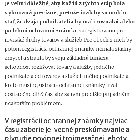
Je veľmi dôležité, aby každá z týchto etáp bola
vykonaná precízne, pretože inak by sa mohlo
stať, že dvaja podnikatelia by mali rovnakú alebo
podobnú ochrannú známku
zaregistrovanú pre
rovnaké druhy tovarov a služieb. Pre oboch z nich by
potom registrácia ochrannej známky nemala žiadny
zmysel a stratila by svoju základnú funkciu –
schopnosť rozlišovať tovary a služby jedného
podnikateľa od tovarov a služieb iného podnikateľa.
Preto musí registrácia ochrannej známky trvať
dostatočne dlhý čas, aby sa tým predišlo prípadným
neskorším problémom.
V registrácii ochrannej známky najviac
času zaberie jej vecné preskúmavanie a
plynutie povinnej trojmesačnej lehoty