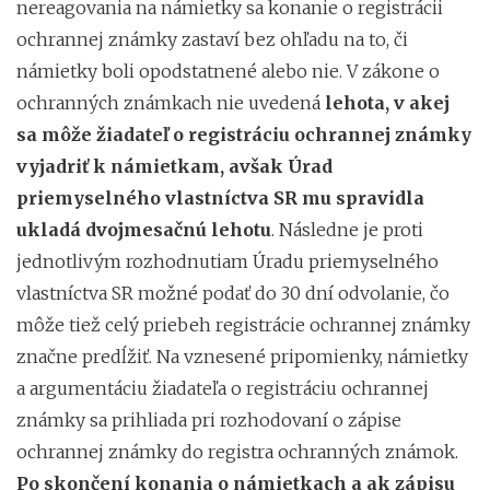
nereagovania na námietky sa konanie o registrácii
ochrannej známky zastaví bez ohľadu na to, či
námietky boli opodstatnené alebo nie. V zákone o
ochranných známkach nie uvedená
lehota, v akej
sa môže žiadateľ o registráciu ochrannej známky
vyjadriť k námietkam, avšak Úrad
priemyselného vlastníctva SR mu spravidla
ukladá dvojmesačnú lehotu
. Následne je proti
jednotlivým rozhodnutiam Úradu priemyselného
vlastníctva SR možné podať do 30 dní odvolanie, čo
môže tiež celý priebeh registrácie ochrannej známky
značne predĺžiť. Na vznesené pripomienky, námietky
a argumentáciu žiadateľa o registráciu ochrannej
známky sa prihliada pri rozhodovaní o zápise
ochrannej známky do registra ochranných známok.
Po skončení konania o námietkach a ak zápisu