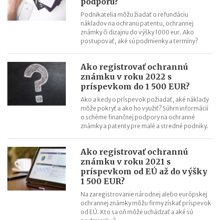
podporu?
Podnikatelia môžu žiadať o refundáciu
nákladov na ochranu patentu, ochrannej
známky či dizajnu do výšky 1000 eur. Ako
postupovať, aké sú podmienky a termíny?
Ako registrovať ochrannú
známku v roku 2022 s
príspevkom do 1 500 EUR?
Ako a kedy o príspevok požiadať, aké náklady
môže pokryť a ako ho využiť? Súhrn informácií
o schéme finančnej podpory na ochranné
známky a patenty pre malé a stredné podniky.
Ako registrovať ochrannú
známku v roku 2021 s
príspevkom od EÚ až do výšky
1 500 EUR?
Na zaregistrovanie národnej alebo európskej
ochrannej známky môžu firmy získať príspevok
od EÚ. Kto sa oň môže uchádzať a aké sú