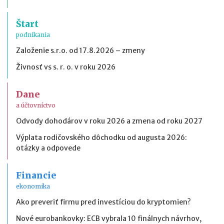
Štart
podnikania
Založenie s.r.o. od 17.8.2026 – zmeny
Živnosť vs s. r. o. v roku 2026
Dane
a účtovníctvo
Odvody dohodárov v roku 2026 a zmena od roku 2027
Výplata rodičovského dôchodku od augusta 2026:
otázky a odpovede
Financie
ekonomika
Ako preveriť firmu pred investíciou do kryptomien?
Nové eurobankovky: ECB vybrala 10 finálnych návrhov,