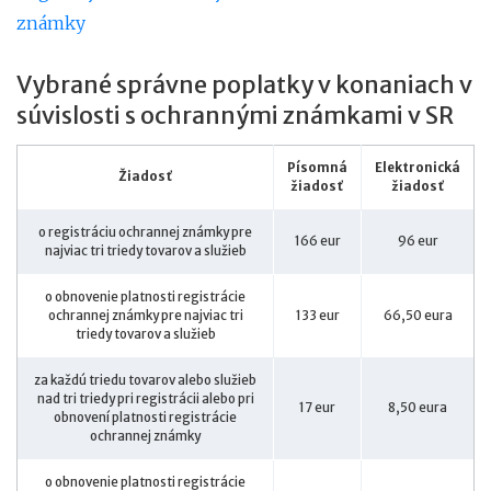
známky
Vybrané správne poplatky v konaniach v
súvislosti s ochrannými známkami v SR
Písomná
Elektronická
Žiadosť
žiadosť
žiadosť
o registráciu ochrannej známky pre
166 eur
96 eur
najviac tri triedy tovarov a služieb
o obnovenie platnosti registrácie
ochrannej známky pre najviac tri
133 eur
66,50 eura
triedy tovarov a služieb
za každú triedu tovarov alebo služieb
nad tri triedy pri registrácii alebo pri
17 eur
8,50 eura
obnovení platnosti registrácie
ochrannej známky
o obnovenie platnosti registrácie