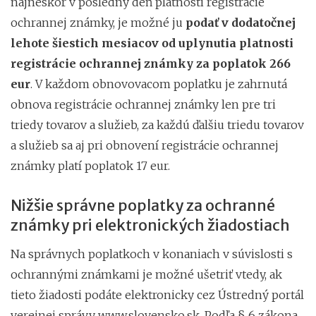
najneskôr v posledný deň platnosti registrácie
ochrannej známky, je možné ju
podať v dodatočnej
lehote šiestich mesiacov od uplynutia platnosti
registrácie ochrannej známky za poplatok 266
eur
. V každom obnovovacom poplatku je zahrnutá
obnova registrácie ochrannej známky len pre tri
triedy tovarov a služieb, za každú ďalšiu triedu tovarov
a služieb sa aj pri obnovení registrácie ochrannej
známky platí poplatok 17 eur.
Nižšie správne poplatky za ochranné
známky pri elektronických žiadostiach
Na správnych poplatkoch v konaniach v súvislosti s
ochrannými známkami je možné ušetriť vtedy, ak
tieto žiadosti podáte elektronicky cez Ústredný portál
verejnej správy www.slovensko.sk. Podľa § 6 zákona