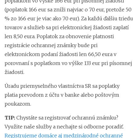
poplatkom vo výške 166 eur pri písomnej žiadosti
(poplatok 166 eur sa zníži najviac o 70 eur, pretože 50
% zo 166 eur je viac ako 70 eur). Za každú ďalšiu triedu
tovarov a služieb sa pri elektronickej žiadosti zaplatí
len 8,50 eura. Poplatok za obnovenie platnosti
registrácie ochrannej známky bude pri
elektronickom podaní žiadosti len 66,50 eura v
porovnaní s poplatkom vo výške 133 eur pri písomnej
žiadosti.
Úradu priemyselného vlastníctva SR sa poplatky
platia prevodom z účtu v banke alebo poštovým
poukazom.
TIP:
Chystáte sa registrovať ochrannú známku?
Využite naše služby a nechajte si odborne poradiť.
Registrujeme domáce aj medzinárodné ochranné