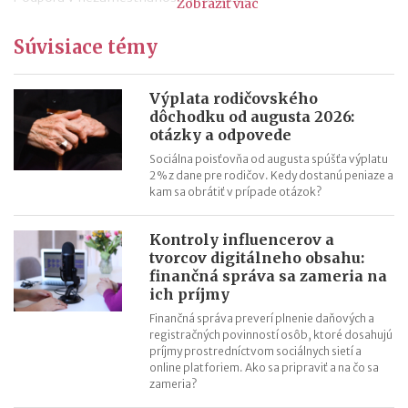
Zobraziť viac
Odklad daňového priznania za rok 2022 (v roku 2023) – vzor
Súvisiace témy
Ročné zúčtovanie dane za rok 2022 (v roku 2023)
Výpočet čistej mzdy v roku 2023
Daňový bonus na dieťa od 1.1.2023 – príklady
Výplata rodičovského
dôchodku od augusta 2026:
Daňový bonus na dieťa od 1.1.2023
otázky a odpovede
Sociálna poisťovňa od augusta spúšťa výplatu
2 % z dane pre rodičov. Kedy dostanú peniaze a
kam sa obrátiť v prípade otázok?
Kontroly influencerov a
tvorcov digitálneho obsahu:
finančná správa sa zameria na
ich príjmy
Finančná správa preverí plnenie daňových a
registračných povinností osôb, ktoré dosahujú
príjmy prostredníctvom sociálnych sietí a
online platforiem. Ako sa pripraviť a na čo sa
zameria?