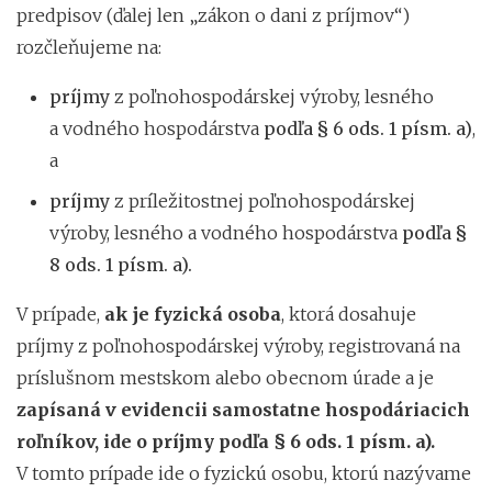
predpisov (ďalej len „zákon o dani z príjmov“)
rozčleňujeme na:
príjmy
z poľnohospodárskej výroby, lesného
a vodného hospodárstva
podľa § 6 ods. 1 písm. a)
,
a
príjmy
z príležitostnej poľnohospodárskej
výroby, lesného a vodného hospodárstva
podľa §
8 ods. 1 písm. a).
V prípade,
ak je fyzická osoba
, ktorá dosahuje
príjmy z poľnohospodárskej výroby, registrovaná na
príslušnom mestskom alebo obecnom úrade a je
zapísaná v evidencii samostatne hospodáriacich
roľníkov, ide o príjmy podľa § 6 ods. 1 písm. a).
V tomto prípade ide o fyzickú osobu, ktorú nazývame