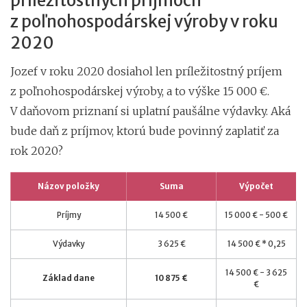
príležitostných príjmoch
z poľnohospodárskej výroby v roku
2020
Jozef v roku 2020 dosiahol len príležitostný príjem
z poľnohospodárskej výroby, a to výške 15 000 €.
V daňovom priznaní si uplatní paušálne výdavky. Aká
bude daň z príjmov, ktorú bude povinný zaplatiť za
rok 2020?
Názov položky
Suma
Výpočet
Príjmy
14 500 €
15 000 € - 500 €
Výdavky
3 625 €
14 500 € * 0,25
14 500 € - 3 625
Základ dane
10 875 €
€