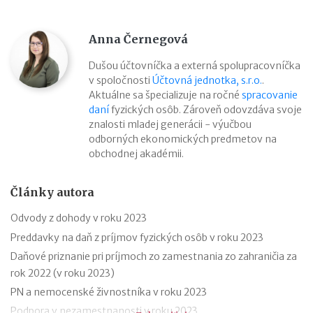
Anna Černegová
Dušou účtovníčka a externá spolupracovníčka
v spoločnosti
Účtovná jednotka, s.r.o.
.
Aktuálne sa špecializuje na ročné
spracovanie
daní
fyzických osôb. Zároveň odovzdáva svoje
znalosti mladej generácii - výučbou
odborných ekonomických predmetov na
obchodnej akadémii.
Články autora
Odvody z dohody v roku 2023
Preddavky na daň z príjmov fyzických osôb v roku 2023
Daňové priznanie pri príjmoch zo zamestnania zo zahraničia za
rok 2022 (v roku 2023)
PN a nemocenské živnostníka v roku 2023
Podpora v nezamestnanosti v roku 2023