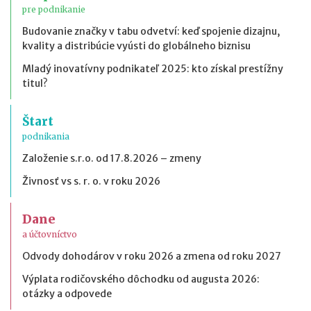
pre podnikanie
Budovanie značky v tabu odvetví: keď spojenie dizajnu,
kvality a distribúcie vyústi do globálneho biznisu
Mladý inovatívny podnikateľ 2025: kto získal prestížny
titul?
Štart
podnikania
Založenie s.r.o. od 17.8.2026 – zmeny
Živnosť vs s. r. o. v roku 2026
Dane
a účtovníctvo
Odvody dohodárov v roku 2026 a zmena od roku 2027
Výplata rodičovského dôchodku od augusta 2026:
otázky a odpovede