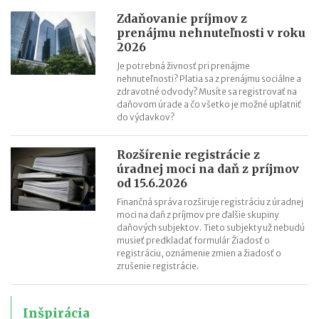
Zdaňovanie príjmov z
prenájmu nehnuteľnosti v roku
2026
Je potrebná živnosť pri prenájme
nehnuteľnosti? Platia sa z prenájmu sociálne a
zdravotné odvody? Musíte sa registrovať na
daňovom úrade a čo všetko je možné uplatniť
do výdavkov?
Rozšírenie registrácie z
úradnej moci na daň z príjmov
od 15.6.2026
Finančná správa rozširuje registráciu z úradnej
moci na daň z príjmov pre ďalšie skupiny
daňových subjektov. Tieto subjekty už nebudú
musieť predkladať formulár Žiadosť o
registráciu, oznámenie zmien a žiadosť o
zrušenie registrácie.
Inšpirácia