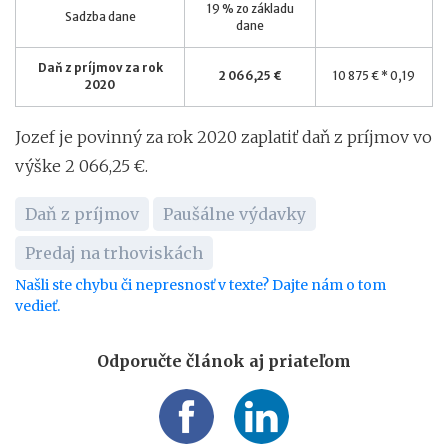
19 % zo základu
Sadzba dane
dane
Daň z príjmov za rok
2 066,25 €
10 875 € * 0,19
2020
Jozef je povinný za rok 2020 zaplatiť daň z príjmov vo
výške 2 066,25 €.
Daň z príjmov
Paušálne výdavky
Predaj na trhoviskách
Našli ste chybu či nepresnosť v texte? Dajte nám o tom
vedieť.
Odporučte článok aj priateľom