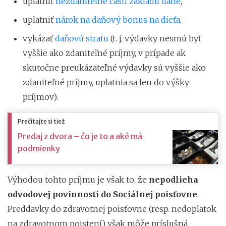
uplatniť
nezdaniteľné časti základu dane
,
uplatniť
nárok na daňový bonus na dieťa
,
vykázať
daňovú stratu
(t. j. výdavky nesmú byť
vyššie ako zdaniteľné príjmy, v prípade ak
skutočne preukázateľné výdavky sú vyššie ako
zdaniteľné príjmy, uplatnia sa len do výšky
príjmov).
Prečítajte si tiež
Predaj z dvora – čo je to a aké má
podmienky
Výhodou tohto príjmu je však to, že
nepodlieha
odvodovej povinnosti do Sociálnej poisťovne
.
Preddavky do zdravotnej poisťovne (resp. nedoplatok
na zdravotnom poistení) však môže príslušná