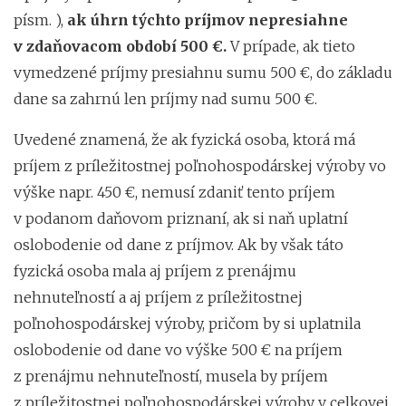
písm. ),
ak úhrn týchto príjmov nepresiahne
v zdaňovacom období 500 €.
V prípade, ak tieto
vymedzené príjmy presiahnu sumu 500 €, do základu
dane sa zahrnú len príjmy nad sumu 500 €.
Uvedené znamená, že ak fyzická osoba, ktorá má
príjem z príležitostnej poľnohospodárskej výroby vo
výške napr. 450 €, nemusí zdaniť tento príjem
v podanom daňovom priznaní, ak si naň uplatní
oslobodenie od dane z príjmov. Ak by však táto
fyzická osoba mala aj príjem z prenájmu
nehnuteľností a aj príjem z príležitostnej
poľnohospodárskej výroby, pričom by si uplatnila
oslobodenie od dane vo výške 500 € na príjem
z prenájmu nehnuteľností, musela by príjem
z príležitostnej poľnohospodárskej výroby v celkovej