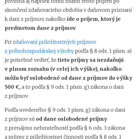
povinná aj napriek tomu zdaniť tento príjem po
skončení zdaňovacieho obdobia v daňovom priznaní
k dani z príjmov, nakoľko
ide o príjem, ktorý je
predmetom dane z príjmov
.
Pri
zdaňovaní príležitostných príjmov
z poľnohospodárskej výroby
podľa § 8 ods. 1 písm. a)
je potrebné vedieť, že
tieto príjmy sa nezdaňujú
v plnom rozsahu (v celej ich výške), nakoľko
môžu byť oslobodené od dane z príjmov do výšky
500 €,
a to podľa § 9 ods. 1 písm. g) zákona o dani
z príjmov.
Podľa uvedeného § 9 ods. 1 písm. g) zákona o dani
z príjmov sú
od dane oslobodené príjmy
z prenájmu nehnuteľností podľa § 6 ods. 3 zákona
a príjmy z príležitostnej činnosti podľa § 8 ods. 1