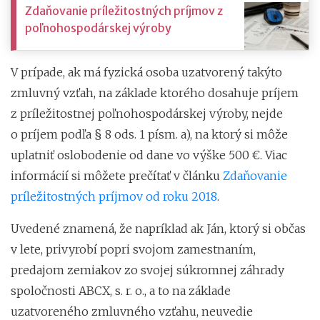
Zdaňovanie príležitostných príjmov z
poľnohospodárskej výroby
V prípade, ak má fyzická osoba uzatvorený takýto
zmluvný vzťah, na základe ktorého dosahuje príjem
z príležitostnej poľnohospodárskej výroby, nejde
o príjem podľa § 8 ods. 1 písm. a), na ktorý si môže
uplatniť oslobodenie od dane vo výške 500 €. Viac
informácií si môžete prečítať v článku
Zdaňovanie
príležitostných príjmov od roku 2018
.
Uvedené znamená, že napríklad ak Ján, ktorý si občas
v lete, privyrobí popri svojom zamestnaním,
predajom zemiakov zo svojej súkromnej záhrady
spoločnosti ABCX, s. r. o., a to na základe
uzatvoreného zmluvného vzťahu, neuvedie