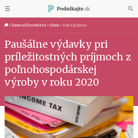
>
Dane a účtovníctvo
>
Dane
>
Daň z príjmov
Paušálne výdavky pri
príležitostných príjmoch z
poľnohospodárskej
výroby v roku 2020