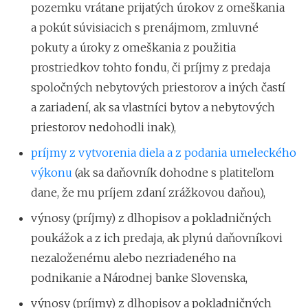
pozemku vrátane prijatých úrokov z omeškania
a pokút súvisiacich s prenájmom, zmluvné
pokuty a úroky z omeškania z použitia
prostriedkov tohto fondu, či príjmy z predaja
spoločných nebytových priestorov a iných častí
a zariadení, ak sa vlastníci bytov a nebytových
priestorov nedohodli inak),
príjmy z vytvorenia diela a z podania umeleckého
výkonu
(ak sa daňovník dohodne s platiteľom
dane, že mu príjem zdaní zrážkovou daňou),
výnosy (príjmy) z dlhopisov a pokladničných
poukážok a z ich predaja, ak plynú daňovníkovi
nezaloženému alebo nezriadeného na
podnikanie a Národnej banke Slovenska,
výnosy (príjmy) z dlhopisov a pokladničných