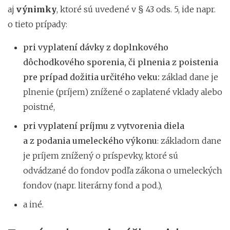
aj
výnimky
, ktoré sú uvedené v § 43 ods. 5, ide napr.
o tieto prípady:
pri vyplatení dávky z doplnkového
dôchodkového sporenia, či plnenia z poistenia
pre prípad dožitia určitého veku:
základ dane je
plnenie (príjem) znížené o zaplatené vklady alebo
poistné,
pri vyplatení príjmu z vytvorenia diela
a z podania umeleckého výkonu
: základom dane
je príjem znížený o príspevky, ktoré sú
odvádzané do fondov podľa zákona o umeleckých
fondov (napr. literárny fond a pod.),
a iné.