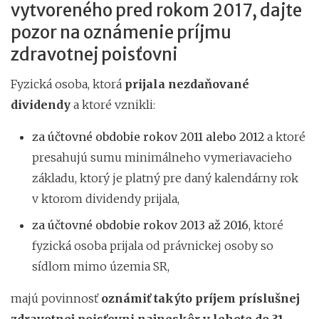
vytvoreného pred rokom 2017, dajte
pozor na oznámenie príjmu
zdravotnej poisťovni
Fyzická osoba, ktorá
prijala nezdaňované
dividendy
a ktoré vznikli:
za účtovné obdobie rokov 2011 alebo 2012
a ktoré
presahujú sumu minimálneho vymeriavacieho
základu, ktorý je platný pre daný kalendárny rok
v ktorom dividendy prijala,
za účtovné obdobie rokov 2013 až 2016
, ktoré
fyzická osoba prijala od právnickej osoby so
sídlom mimo územia SR,
majú povinnosť
oznámiť takýto príjem príslušnej
zdravotnej poisťovni najneskôr v lehote do 31.