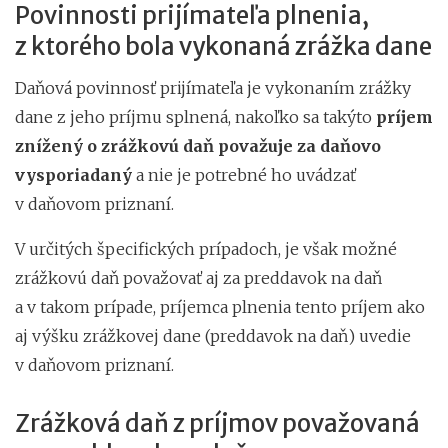
Povinnosti prijímateľa plnenia,
z ktorého bola vykonaná zrážka dane
Daňová povinnosť prijímateľa je vykonaním zrážky
dane z jeho príjmu splnená, nakoľko sa takýto
príjem
znížený o zrážkovú daň považuje za daňovo
vysporiadaný
a nie je potrebné ho uvádzať
v daňovom priznaní.
V určitých špecifických prípadoch, je však možné
zrážkovú daň považovať aj za preddavok na daň
a v takom prípade, príjemca plnenia tento príjem ako
aj výšku zrážkovej dane (preddavok na daň) uvedie
v daňovom priznaní.
Zrážková daň z príjmov považovaná