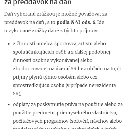
za preddavok na daň
Daň vyberanú zrážkou je možné považovať za
preddavok na daň , a to
podľa § 43 ods. 6
. Ide
o vykonané zrážky dane z týchto príjmov:
z činnosti umelca, športovca, artistu alebo
spoluúčinkujúcich osôb a z ďalšej podobnej
činnosti osobne vykonávanej alebo
zhodnocovanej na území SR bez ohľadu na to, či
príjmy plynú týmto osobám alebo cez
sprostredkujúcu osobu (v prípade nerezidenta
SR),
odplaty za poskytnutie práva na použitie alebo za
použitie predmetu, priemyselného vlastníctva,
počítačových programov (softvér), návrhov alebo