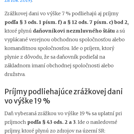
Zrážkovej dani vo výške 7 % podliehajú aj príjmy
podľa § 3 ods. 1 písm. f) a § 12 ods. 7 písm. c) bod 2,
ktoré plynú
daňovníkovi nezmluvného štátu
a sú
vyplácané verejnou obchodnou spoločnosťou alebo
komanditnou spoločnosťou. Ide o príjem, ktorý
plynie z dôvodu, že sa daňovník podieľal na
základnom imaní obchodnej spoločnosti alebo
družstva.
Príjmy podliehajúce zrážkovej dani
vo výške 19 %
Daň vyberaná zrážkou vo výške 19 % sa uplatní pri
príjmoch
podľa § 43 ods. 2 a 3
. Ide o nasledovné
príjmy, ktoré plynú zo zdrojov na území SR: