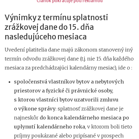
Článok pokračuje pod reklamou
Výnimky z termínu splatnosti
zrážkovej dane do 15. dňa
nasledujúceho mesiaca
Uvedení platitelia dane majú zákonom stanovený iný
termín odvodu zrážkovej dane (t.j. nie 15. dňa každého
mesiaca za predchádzajúci kalendárny mesiac), ide o :
spoločenstvá vlastníkov bytov a nebytových
priestorov a fyzické či právnické osoby,
s ktorou vlastníci bytov uzatvorili zmluvu
o výkone správy
: splatnosť zrážkovej dane je
najneskôr
do konca kalendárneho mesiaca po
uplynutí kalendárneho roka
, v ktorom boli tieto
príjmy poukázané alebo pripísané v prospech