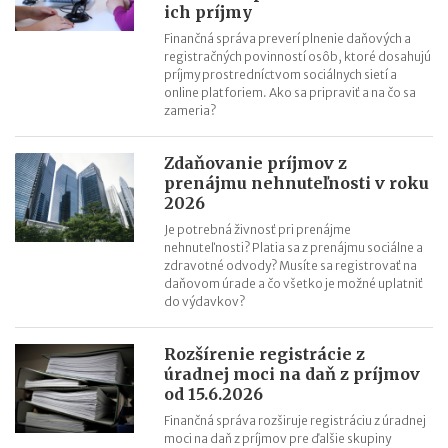
ich príjmy
Finančná správa preverí plnenie daňových a
registračných povinností osôb, ktoré dosahujú
príjmy prostredníctvom sociálnych sietí a
online platforiem. Ako sa pripraviť a na čo sa
zameria?
Zdaňovanie príjmov z
prenájmu nehnuteľnosti v roku
2026
Je potrebná živnosť pri prenájme
nehnuteľnosti? Platia sa z prenájmu sociálne a
zdravotné odvody? Musíte sa registrovať na
daňovom úrade a čo všetko je možné uplatniť
do výdavkov?
Rozšírenie registrácie z
úradnej moci na daň z príjmov
od 15.6.2026
Finančná správa rozširuje registráciu z úradnej
moci na daň z príjmov pre ďalšie skupiny