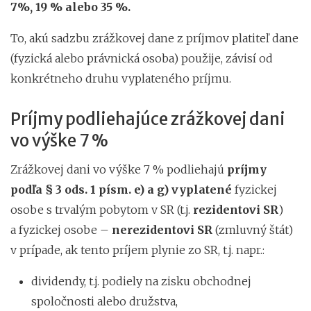
7%, 19 % alebo 35 %.
To, akú sadzbu zrážkovej dane z príjmov platiteľ dane
(fyzická alebo právnická osoba) použije, závisí od
konkrétneho druhu vyplateného príjmu.
Príjmy podliehajúce zrážkovej dani
vo výške 7 %
Zrážkovej dani vo výške 7 % podliehajú
príjmy
podľa § 3 ods. 1 písm. e) a g) vyplatené
fyzickej
osobe s trvalým pobytom v SR (t.j.
rezidentovi SR
)
a fyzickej osobe –
nerezidentovi SR
(zmluvný štát)
v prípade, ak tento príjem plynie zo SR, t.j. napr.:
dividendy, t.j. podiely na zisku obchodnej
spoločnosti alebo družstva,