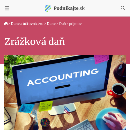
>
Dane a účtovníctvo
>
Dane
>
Daň z príjmov
Zrážková daň