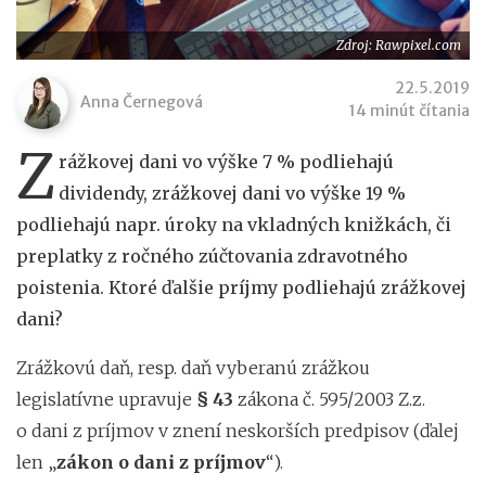
Zdroj: Rawpixel.com
22.5.2019
Anna Černegová
14 minút čítania
Z
rážkovej dani vo výške 7 % podliehajú
dividendy, zrážkovej dani vo výške 19 %
podliehajú napr. úroky na vkladných knižkách, či
preplatky z ročného zúčtovania zdravotného
poistenia. Ktoré ďalšie príjmy podliehajú zrážkovej
dani?
Zrážkovú daň, resp. daň vyberanú zrážkou
legislatívne upravuje
§ 43
zákona č. 595/2003 Z.z.
o dani z príjmov v znení neskorších predpisov (ďalej
len „
zákon o dani z príjmov
“).