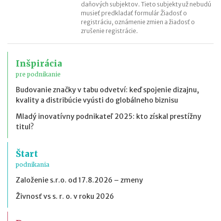
daňových subjektov. Tieto subjekty už nebudú
musieť predkladať formulár Žiadosť o
registráciu, oznámenie zmien a žiadosť o
zrušenie registrácie.
Inšpirácia
pre podnikanie
Budovanie značky v tabu odvetví: keď spojenie dizajnu,
kvality a distribúcie vyústi do globálneho biznisu
Mladý inovatívny podnikateľ 2025: kto získal prestížny
titul?
Štart
podnikania
Založenie s.r.o. od 17.8.2026 – zmeny
Živnosť vs s. r. o. v roku 2026