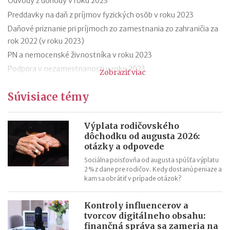
Odvody z dohody v roku 2023
Preddavky na daň z príjmov fyzických osôb v roku 2023
Daňové priznanie pri príjmoch zo zamestnania zo zahraničia za
rok 2022 (v roku 2023)
PN a nemocenské živnostníka v roku 2023
Podpora v nezamestnanosti v roku 2023
Zobraziť viac
Odklad daňového priznania za rok 2022 (v roku 2023) – vzor
Súvisiace témy
Ročné zúčtovanie dane za rok 2022 (v roku 2023)
Výpočet čistej mzdy v roku 2023
Daňový bonus na dieťa od 1.1.2023 – príklady
Výplata rodičovského
dôchodku od augusta 2026:
Daňový bonus na dieťa od 1.1.2023
otázky a odpovede
Sociálna poisťovňa od augusta spúšťa výplatu
2 % z dane pre rodičov. Kedy dostanú peniaze a
kam sa obrátiť v prípade otázok?
Kontroly influencerov a
tvorcov digitálneho obsahu:
finančná správa sa zameria na