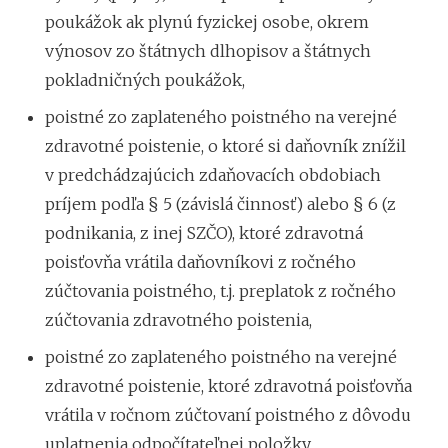
poukážok ak plynú fyzickej osobe, okrem
výnosov zo štátnych dlhopisov a štátnych
pokladničných poukážok,
poistné zo zaplateného poistného na verejné
zdravotné poistenie, o ktoré si daňovník znížil
v predchádzajúcich zdaňovacích obdobiach
príjem podľa § 5 (závislá činnosť) alebo § 6 (z
podnikania, z inej SZČO), ktoré zdravotná
poisťovňa vrátila daňovníkovi z ročného
zúčtovania poistného, t.j. preplatok z ročného
zúčtovania zdravotného poistenia,
poistné zo zaplateného poistného na verejné
zdravotné poistenie, ktoré zdravotná poisťovňa
vrátila v ročnom zúčtovaní poistného z dôvodu
uplatnenia odpočítateľnej položky,