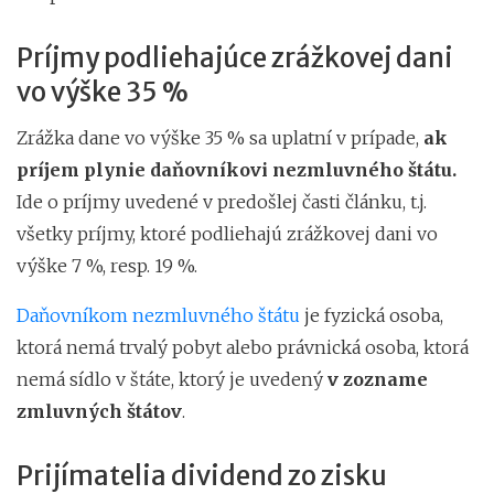
Príjmy podliehajúce zrážkovej dani
vo výške 35 %
Zrážka dane vo výške 35 % sa uplatní v prípade,
ak
príjem plynie daňovníkovi nezmluvného štátu.
Ide o príjmy uvedené v predošlej časti článku, t.j.
všetky príjmy, ktoré podliehajú zrážkovej dani vo
výške 7 %, resp. 19 %.
Daňovníkom nezmluvného štátu
je fyzická osoba,
ktorá nemá trvalý pobyt alebo právnická osoba, ktorá
nemá sídlo v štáte, ktorý je uvedený
v zozname
zmluvných štátov
.
Prijímatelia dividend zo zisku