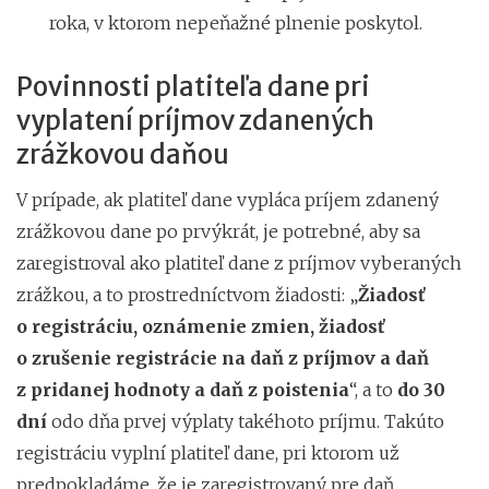
roka, v ktorom nepeňažné plnenie poskytol.
Povinnosti platiteľa dane pri
vyplatení príjmov zdanených
zrážkovou daňou
V prípade, ak platiteľ dane vypláca príjem zdanený
zrážkovou dane po prvýkrát, je potrebné, aby sa
zaregistroval ako platiteľ dane z príjmov vyberaných
zrážkou, a to prostredníctvom žiadosti: „
Žiadosť
o registráciu, oznámenie zmien, žiadosť
o zrušenie registrácie na daň z príjmov a daň
z pridanej hodnoty a daň z poistenia
“, a to
do 30
dní
odo dňa prvej výplaty takéhoto príjmu. Takúto
registráciu vyplní platiteľ dane, pri ktorom už
predpokladáme, že je zaregistrovaný pre daň