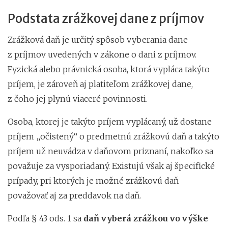
Podstata zrážkovej dane z príjmov
Zrážková daň je určitý spôsob vyberania dane
z príjmov uvedených v zákone o dani z príjmov.
Fyzická alebo právnická osoba, ktorá vypláca takýto
príjem, je zároveň aj platiteľom zrážkovej dane,
z čoho jej plynú viaceré povinnosti.
Osoba, ktorej je takýto príjem vyplácaný, už dostane
príjem „očistený“ o predmetnú zrážkovú daň a takýto
príjem už neuvádza v daňovom priznaní, nakoľko sa
považuje za vysporiadaný. Existujú však aj špecifické
prípady, pri ktorých je možné zrážkovú daň
považovať aj za preddavok na daň.
Podľa § 43 ods. 1 sa
daň vyberá zrážkou vo výške