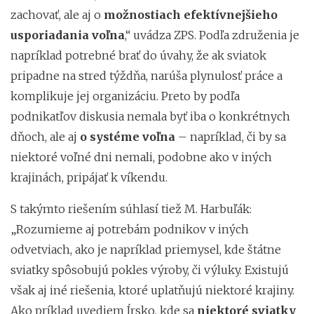
zachovať, ale aj o
možnostiach efektívnejšieho
usporiadania voľna
,“ uvádza ZPS. Podľa združenia je
napríklad potrebné brať do úvahy, že ak sviatok
pripadne na stred týždňa, narúša plynulosť práce a
komplikuje jej organizáciu. Preto by podľa
podnikatľov diskusia nemala byť iba o konkrétnych
dňoch, ale aj
o systéme voľna
– napríklad, či by sa
niektoré voľné dni nemali, podobne ako v iných
krajinách, pripájať k víkendu.
S takýmto riešením súhlasí tiež M. Harbuľák:
„Rozumieme aj potrebám podnikov v iných
odvetviach, ako je napríklad priemysel, kde štátne
sviatky spôsobujú pokles výroby, či výluky. Existujú
však aj iné riešenia, ktoré uplatňujú niektoré krajiny.
Ako príklad uvediem Írsko, kde sa
niektoré sviatky