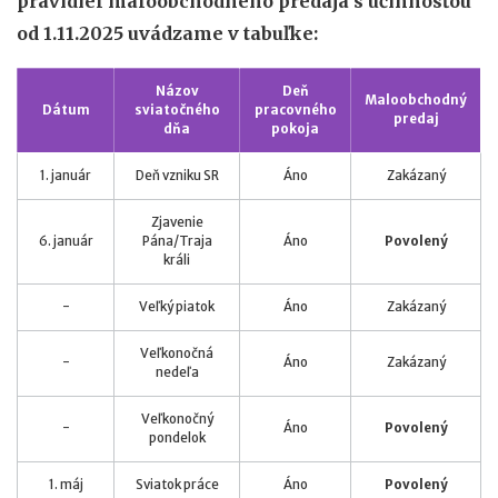
pravidiel maloobchodného predaja s účinnosťou
od 1.11.2025 uvádzame v tabuľke:
Názov
Deň
Maloobchodný
Dátum
sviatočného
pracovného
predaj
dňa
pokoja
1. január
Deň vzniku SR
Áno
Zakázaný
Zjavenie
6. január
Pána/Traja
Áno
Povolený
králi
-
Veľký piatok
Áno
Zakázaný
Veľkonočná
-
Áno
Zakázaný
nedeľa
Veľkonočný
-
Áno
Povolený
pondelok
1. máj
Sviatok práce
Áno
Povolený