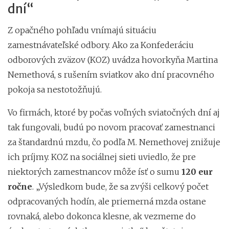
dní“
Z opačného pohľadu vnímajú situáciu
zamestnávateľské odbory. Ako za Konfederáciu
odborových zväzov (KOZ) uvádza hovorkyňa Martina
Nemethová, s rušením sviatkov ako dní pracovného
pokoja sa nestotožňujú.
Vo firmách, ktoré by počas voľných sviatočných dní aj
tak fungovali, budú po novom pracovať zamestnanci
za štandardnú mzdu, čo podľa M. Nemethovej znižuje
ich príjmy. KOZ na sociálnej sieti uviedlo, že pre
niektorých zamestnancov môže ísť o sumu
120 eur
ročne
. „Výsledkom bude, že sa zvýši celkový počet
odpracovaných hodín, ale priemerná mzda ostane
rovnaká, alebo dokonca klesne, ak vezmeme do