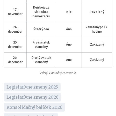
Deň boja za
17.
slobodu a
Nie
Povolený
november
demokraciu
24.
Zakázaný po 12.
Štedrý deň
Áno
december
hodine
25.
Prvý sviatok
Áno
Zakázaný
december
vianočný
26.
Druhý sviatok
Áno
Zakázaný
december
vianočný
Zdroj: Vlastné spracovanie
Legislatívne zmeny 2025
Legislatívne zmeny 2026
Konsolidačný balíček 2026