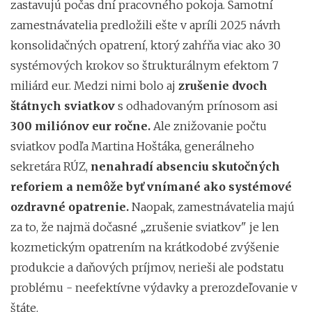
zastavujú počas dní pracovného pokoja. Samotní
zamestnávatelia predložili ešte v apríli 2025 návrh
konsolidačných opatrení, ktorý zahŕňa viac ako 30
systémových krokov so štrukturálnym efektom 7
miliárd eur. Medzi nimi bolo aj
zrušenie dvoch
štátnych sviatkov
s odhadovaným prínosom asi
300 miliónov eur ročne.
Ale znižovanie počtu
sviatkov podľa Martina Hoštáka, generálneho
sekretára RÚZ,
nenahradí absenciu skutočných
reforiem a nemôže byť vnímané ako systémové
ozdravné opatrenie.
Naopak, zamestnávatelia majú
za to, že najmä dočasné „zrušenie sviatkov" je len
kozmetickým opatrením na krátkodobé zvýšenie
produkcie a daňových príjmov, nerieši ale podstatu
problému - neefektívne výdavky a prerozdeľovanie v
štáte.