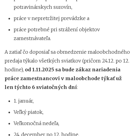
potravinárskych surovín,
práce v nepretržitej prevádzke a
práce potrebné pri strážení objektov
zamestnávateľa.
A zatiaľ čo doposiaľ sa obmedzenie maloobchodného
predaja týkalo všetkých sviatkov (pričom 24.12. po 12.
hodine),
od 1.11.2025 sa bude zákaz nariadenia
práce zamestnancovi v maloobchode týkať už
len týchto 6 sviatočných dní
:
1. január,
Veľký piatok,
Veľkonočná nedeľa,
24. december po 12. hodine,