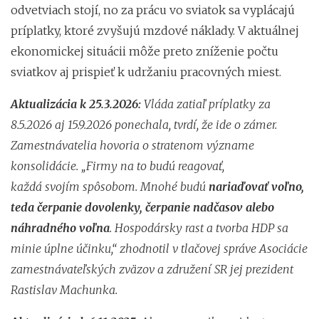
odvetviach stojí, no za prácu vo sviatok sa vyplácajú
príplatky, ktoré zvyšujú mzdové náklady. V aktuálnej
ekonomickej situácii môže preto zníženie počtu
sviatkov aj prispieť k udržaniu pracovných miest.
Aktualizácia k 25.3.2026:
Vláda zatiaľ príplatky za
8.5.2026 aj 15.9.2026 ponechala, tvrdí, že ide o zámer.
Zamestnávatelia hovoria o stratenom význame
konsolidácie.
„Firmy na to budú reagovať,
každá svojím spôsobom. Mnohé budú
nariaďovať voľno,
teda čerpanie dovolenky, čerpanie nadčasov alebo
náhradného voľna
. Hospodársky rast a tvorba HDP sa
minie úplne účinku,“ zhodnotil v tlačovej správe Asociácie
zamestnávateľských zväzov a združení SR jej prezident
Rastislav Machunka.