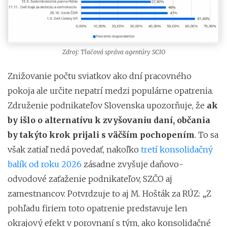
Zdroj: Tlačová správa agentúry SCIO
Znižovanie počtu sviatkov ako dní pracovného
pokoja ale určite nepatrí medzi populárne opatrenia.
Združenie podnikateľov Slovenska upozorňuje, že
ak
by išlo o alternatívu k zvyšovaniu daní, občania
by takýto krok prijali s väčším pochopením
. To sa
však zatiaľ nedá povedať, nakoľko
tretí konsolidačný
balík od roku 2026
zásadne zvyšuje daňovo-
odvodové zaťaženie podnikateľov, SZČO aj
zamestnancov. Potvrdzuje to aj M. Hošták za RÚZ: „Z
pohľadu firiem toto opatrenie predstavuje len
okrajový efekt v porovnaní s tým, ako konsolidačné