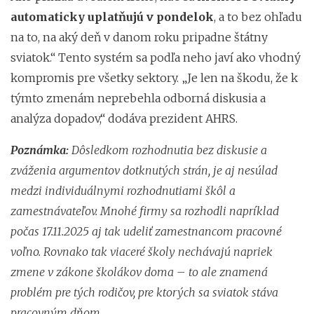
automaticky uplatňujú v pondelok
, a to bez ohľadu
na to, na aký deň v danom roku pripadne štátny
sviatok.“ Tento systém sa podľa neho javí ako vhodný
kompromis pre všetky sektory. „Je len na škodu, že k
týmto zmenám neprebehla odborná diskusia a
analýza dopadov,“ dodáva prezident AHRS.
Poznámka:
Dôsledkom rozhodnutia bez diskusie a
zváženia argumentov dotknutých strán, je aj nesúlad
medzi individuálnymi rozhodnutiami škôl a
zamestnávateľov. Mnohé firmy sa rozhodli napríklad
počas 17.11.2025 aj tak udeliť zamestnancom pracovné
voľno. Rovnako tak viaceré školy nechávajú napriek
zmene v zákone školákov doma – to ale znamená
problém pre tých rodičov, pre ktorých sa sviatok stáva
pracovným dňom.