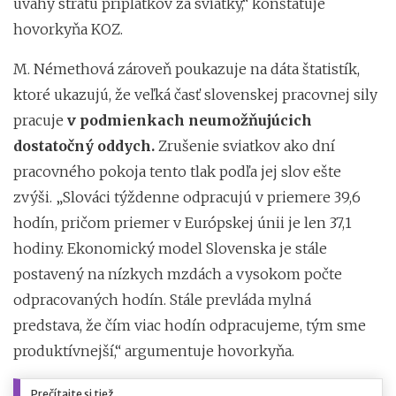
úvahy stratu príplatkov za sviatky,“ konštatuje
hovorkyňa KOZ.
M. Némethová zároveň poukazuje na dáta štatistík,
ktoré ukazujú, že veľká časť slovenskej pracovnej sily
pracuje
v podmienkach neumožňujúcich
dostatočný oddych.
Zrušenie sviatkov ako dní
pracovného pokoja tento tlak podľa jej slov ešte
zvýši. „Slováci týždenne odpracujú v priemere 39,6
hodín, pričom priemer v Európskej únii je len 37,1
hodiny. Ekonomický model Slovenska je stále
postavený na nízkych mzdách a vysokom počte
odpracovaných hodín. Stále prevláda mylná
predstava, že čím viac hodín odpracujeme, tým sme
produktívnejší,“ argumentuje hovorkyňa.
Prečítajte si tiež