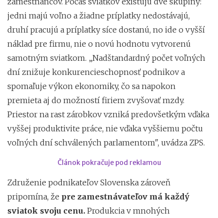
zamestnancov. Počas sviatkov existujú dve skupiny:
jedni majú voľno a žiadne príplatky nedostávajú,
druhí pracujú a príplatky síce dostanú, no ide o vyšší
náklad pre firmu, nie o novú hodnotu vytvorenú
samotným sviatkom. „Nadštandardný počet voľných
dní znižuje konkurencieschopnosť podnikov a
spomaľuje výkon ekonomiky, čo sa napokon
premieta aj do možností firiem zvyšovať mzdy.
Priestor na rast zárobkov vzniká predovšetkým vďaka
vyššej produktivite práce, nie vďaka vyššiemu počtu
voľných dní schválených parlamentom", uvádza ZPS.
Článok pokračuje pod reklamou
Združenie podnikateľov Slovenska zároveň
pripomína, že
pre zamestnávateľov má každý
sviatok svoju cenu.
Produkcia v mnohých