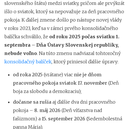
slovenského štátu) medzi sviatky, pričom ale prvýkrát
išlo o sviatok, ktorý sa nepovažuje za deň pracovného
pokoja. K ďalšej zmene došlo po nástupe novej vlády
v roku 2023, keď sa v rámci prvého konsolidačného
balíčka schválilo, že
od roku 2025 počas sviatku 1.
septembra – Dňa Ústavy Slovenskej republiky,
nebude voľno
. Na túto zmenu nadviazal tohtoročný
konsolidačný balíček
, ktorý priniesol ďalšie úpravy:
od roka 2025
(vrátane) viac
nie je dňom
pracovného pokoja sviatok 17. november
(Deň
boja za slobodu a demokraciu);
dočasne sa rušia
aj ďalšie dva dni pracovného
pokoja –
8. máj 2026
(Deň víťazstva nad
fašizmom) a
15. september 2026
(Sedembolestná
panna Mária).