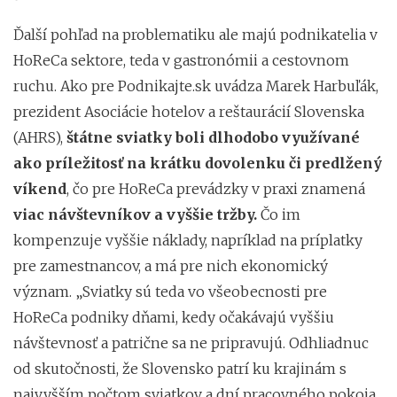
Ďalší pohľad na problematiku ale majú podnikatelia v
HoReCa sektore, teda v gastronómii a cestovnom
ruchu. Ako pre Podnikajte.sk uvádza Marek Harbuľák,
prezident Asociácie hotelov a reštaurácií Slovenska
(AHRS),
štátne sviatky boli dlhodobo využívané
ako príležitosť na krátku dovolenku či predlžený
víkend
, čo pre HoReCa prevádzky v praxi znamená
viac návštevníkov a vyššie tržby.
Čo im
kompenzuje vyššie náklady, napríklad na príplatky
pre zamestnancov, a má pre nich ekonomický
význam. „Sviatky sú teda vo všeobecnosti pre
HoReCa podniky dňami, kedy očakávajú vyššiu
návštevnosť a patrične sa ne pripravujú. Odhliadnuc
od skutočnosti, že Slovensko patrí ku krajinám s
najvyšším počtom sviatkov a dní pracovného pokoja,