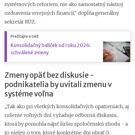
systémových reforiem, nie ako samostatný nástroj
ozdravenia verejných financií," dopĺňa generálny
sekretár RÚZ.
Prečítajte si tiež
Konsolidačný balíček od roku 2026:
schválené zmeny
Zmeny opäť bez diskusie -
podnikatelia by uvítali zmenu v
systéme voľna
„Tak ako pri všetkých konsolidačných opatreniach, aj
rušenie voľných dní vyžaduje odbornú diskusiu,
ktorá by pomohla nájsť širšiu spoločenskú zhodu - a
to nielen o tom, ktoré konkrétne dni ubrať či