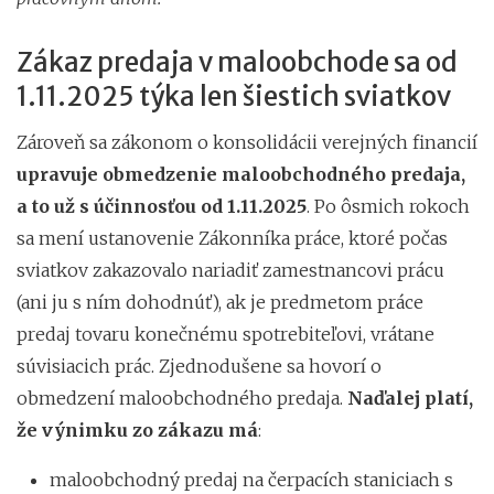
Zákaz predaja v maloobchode sa od
1.11.2025 týka len šiestich sviatkov
Zároveň sa zákonom o konsolidácii verejných financií
upravuje obmedzenie maloobchodného predaja,
a to už s účinnosťou od 1.11.2025
. Po ôsmich rokoch
sa mení ustanovenie Zákonníka práce, ktoré počas
sviatkov zakazovalo nariadiť zamestnancovi prácu
(ani ju s ním dohodnúť), ak je predmetom práce
predaj tovaru konečnému spotrebiteľovi, vrátane
súvisiacich prác. Zjednodušene sa hovorí o
obmedzení maloobchodného predaja.
Naďalej platí,
že výnimku zo zákazu má
:
maloobchodný predaj na čerpacích staniciach s