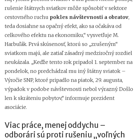
rušenie štátnych sviatkov môže spôsobiť v sektore
cestovného ruchu
pokles návštevnosti a obratov
,
teda dosiahne sa opačný efekt, ako sa očakáva od
celkového efektu na ekonomiku,“ vysvetľuje M.
Harbuľák. Prvá skúsenosť, ktorú so „zrušeným“
sviatkom majú, ale zatiaľ zásadný medziročný rozdiel
neukázala. „Keďže tento rok pripadol 1. september na
pondelok, no predchádzal mu iný štátny sviatok –
Výročie SNP, ktoré pripadlo na piatok, 29. augusta,
výpadok v podobe návštevnosti nebol výrazný. Došlo
len k skráteniu pobytov,“ informuje prezident
asociácie.
Viac práce, menej oddychu –
odborári sú proti rušeniu „voľných