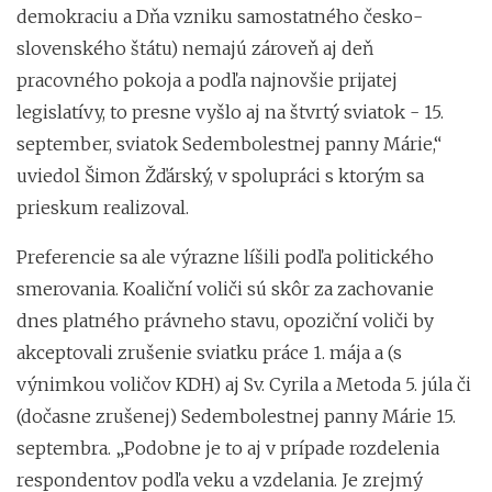
demokraciu a Dňa vzniku samostatného česko-
slovenského štátu) nemajú zároveň aj deň
pracovného pokoja a podľa najnovšie prijatej
legislatívy, to presne vyšlo aj na štvrtý sviatok - 15.
september, sviatok Sedembolestnej panny Márie,“
uviedol Šimon Žďárský, v spolupráci s ktorým sa
prieskum realizoval.
Preferencie sa ale výrazne líšili podľa politického
smerovania. Koaliční voliči sú skôr za zachovanie
dnes platného právneho stavu, opoziční voliči by
akceptovali zrušenie sviatku práce 1. mája a (s
výnimkou voličov KDH) aj Sv. Cyrila a Metoda 5. júla či
(dočasne zrušenej) Sedembolestnej panny Márie 15.
septembra. „Podobne je to aj v prípade rozdelenia
respondentov podľa veku a vzdelania. Je zrejmý