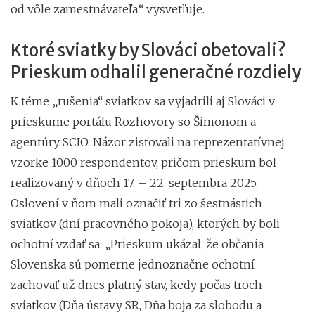
od vôle zamestnávateľa,“ vysvetľuje.
Ktoré sviatky by Slováci obetovali?
Prieskum odhalil generačné rozdiely
K téme „rušenia“ sviatkov sa vyjadrili aj Slováci v
prieskume portálu Rozhovory so Šimonom a
agentúry SCIO. Názor zisťovali na reprezentatívnej
vzorke 1000 respondentov, pričom prieskum bol
realizovaný v dňoch 17. – 22. septembra 2025.
Oslovení v ňom mali označiť tri zo šestnástich
sviatkov (dní pracovného pokoja), ktorých by boli
ochotní vzdať sa. „Prieskum ukázal, že občania
Slovenska sú pomerne jednoznačne ochotní
zachovať už dnes platný stav, kedy počas troch
sviatkov (Dňa ústavy SR, Dňa boja za slobodu a