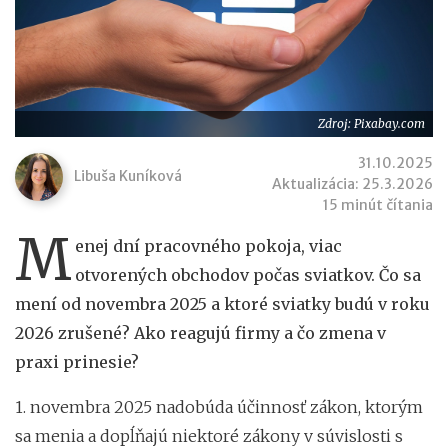
Zdroj: Pixabay.com
31.10.2025
Libuša Kuníková
Aktualizácia: 25.3.2026
15 minút čítania
M
enej dní pracovného pokoja, viac
otvorených obchodov počas sviatkov. Čo sa
mení od novembra 2025 a ktoré sviatky budú v roku
2026 zrušené? Ako reagujú firmy a čo zmena v
praxi prinesie?
1. novembra 2025 nadobúda účinnosť zákon, ktorým
sa menia a dopĺňajú niektoré zákony v súvislosti s