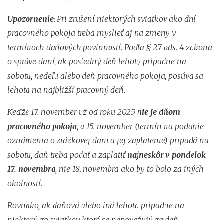
Upozornenie
:
Pri zrušení niektorých sviatkov ako dní
pracovného pokoja treba myslieť aj na zmeny v
termínoch daňových povinností. Podľa § 27 ods. 4 zákona
o správe daní, ak posledný deň lehoty pripadne na
sobotu, nedeľu alebo deň pracovného pokoja, posúva sa
lehota na najbližší pracovný deň.
Keďže 17. november už od roku 2025
nie je dňom
pracovného pokoja
, a 15. november (termín na podanie
oznámenia o zrážkovej dani a jej zaplatenie) pripadá na
sobotu, daň treba podať a zaplatiť
najneskôr v pondelok
17. novembra
, nie 18. novembra ako by to bolo za iných
okolností.
Rovnako, ak daňová alebo iná lehota pripadne na
niektorý zo sviatkov, ktoré sa nepovažujú za deň