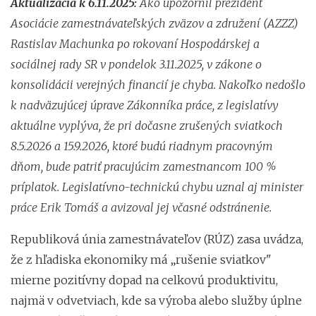
Aktualizácia k 6.11.2025:
Ako upozornil
prezident
Asociácie zamestnávateľských zväzov a združení (AZZZ)
Rastislav Machunka po rokovaní
Hospodárskej a
sociálnej rady SR v pondelok 3.11.2025, v zákone o
konsolidácii verejných financií je chyba. Nakoľko nedošlo
k nadväzujúcej úprave Zákonníka práce, z legislatívy
aktuálne vyplýva, že pri dočasne zrušených sviatkoch
8.5.2026 a 15.9.2026, ktoré budú riadnym pracovným
dňom, bude patriť pracujúcim zamestnancom 100 %
príplatok. Legislatívno-technickú chybu uznal aj minister
práce Erik Tomáš a avizoval jej včasné odstránenie.
Republiková únia zamestnávateľov (RÚZ) zasa uvádza,
že z hľadiska ekonomiky má „rušenie sviatkov"
mierne pozitívny dopad na celkovú produktivitu,
najmä v odvetviach, kde sa výroba alebo služby úplne