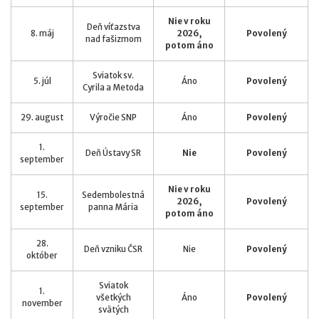
Nie v roku
Deň víťazstva
8. máj
2026,
Povolený
nad fašizmom
potom áno
Sviatok sv.
5. júl
Áno
Povolený
Cyrila a Metoda
29. august
Výročie SNP
Áno
Povolený
1.
Deň Ústavy SR
Nie
Povolený
september
Nie v roku
15.
Sedembolestná
2026,
Povolený
september
panna Mária
potom áno
28.
Deň vzniku ČSR
Nie
Povolený
október
Sviatok
1.
všetkých
Áno
Povolený
november
svätých