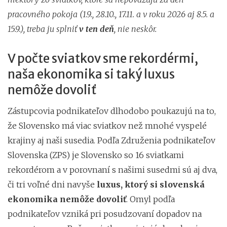
pracovného pokoja (1.9., 28.10., 17.11. a v roku 2026 aj 8.5. a
15.9.), treba ju splniť
v ten deň
, nie neskôr.
V počte sviatkov sme rekordérmi,
naša ekonomika si taký luxus
nemôže dovoliť
Zástupcovia podnikateľov dlhodobo poukazujú na to,
že Slovensko má viac sviatkov než mnohé vyspelé
krajiny aj naši susedia. Podľa Združenia podnikateľov
Slovenska (ZPS) je Slovensko so 16 sviatkami
rekordérom a v porovnaní s našimi susedmi sú aj dva,
či tri voľné dni navyše
luxus,
ktorý si slovenská
ekonomika
nemôže dovoliť
. Omyl podľa
podnikateľov vzniká pri posudzovaní dopadov na