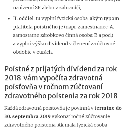
na území SR alebo v zahraničí,
II. oddiel
: tu vyplní fyzická osoba,
akým typom
platiteľa poistného je
(napr. zamestnanec: A,
samostatne zárobkovo činná osoba: B a pod.)
a vyplní
výšku dividend
v členení za účtovné
obdobie v eurách.
Poistné z prijatých dividend za rok
2018 vám vypočíta zdravotná
poisťovňa v ročnom zúčtovaní
zdravotného poistenia za rok 2018
Každá zdravotná poisťovňa je povinná v
termíne do
30. septembra 2019
vykonať ročné zúčtovanie
zdravotného poistenia. Ak mala fyzická osoba