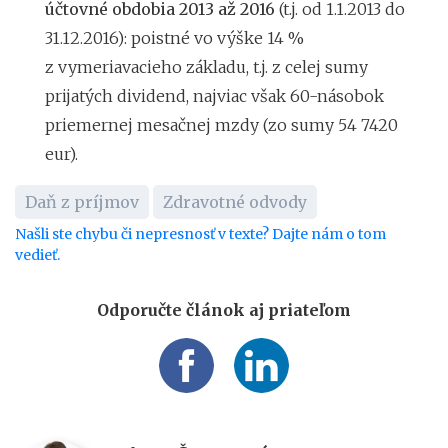
účtovné obdobia 2013 až 2016
(t.j. od 1.1.2013 do
31.12.2016): poistné vo výške 14 %
z vymeriavacieho základu, t.j. z celej sumy
prijatých dividend, najviac však 60-násobok
priemernej mesačnej mzdy (zo sumy 54 7420
eur).
Daň z príjmov
Zdravotné odvody
Našli ste chybu či nepresnosť v texte? Dajte nám o tom
vedieť.
Odporučte článok aj priateľom