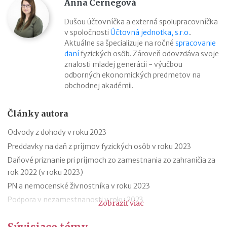
Anna Černegová
Dušou účtovníčka a externá spolupracovníčka
v spoločnosti
Účtovná jednotka, s.r.o.
.
Aktuálne sa špecializuje na ročné
spracovanie
daní
fyzických osôb. Zároveň odovzdáva svoje
znalosti mladej generácii - výučbou
odborných ekonomických predmetov na
obchodnej akadémii.
Články autora
Odvody z dohody v roku 2023
Preddavky na daň z príjmov fyzických osôb v roku 2023
Daňové priznanie pri príjmoch zo zamestnania zo zahraničia za
rok 2022 (v roku 2023)
PN a nemocenské živnostníka v roku 2023
Podpora v nezamestnanosti v roku 2023
Zobraziť viac
Odklad daňového priznania za rok 2022 (v roku 2023) – vzor