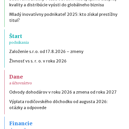
kvality a distribúcie vyústi do globálneho biznisu
Mladý inovatívny podnikateľ 2025: kto získal prestížny
titul?
Štart
podnikania
Založenie s.r.o. od 17.8.2026 – zmeny
Živnosť vs s. r. o. v roku 2026
Dane
a účtovníctvo
Odvody dohodárov v roku 2026 a zmena od roku 2027
Výplata rodičovského dôchodku od augusta 2026:
otázky a odpovede
Financie