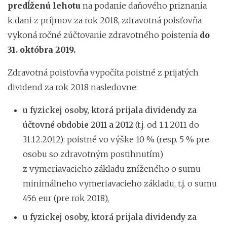
predĺženú lehotu
na podanie daňového priznania
k dani z príjmov za rok 2018, zdravotná poisťovňa
vykoná ročné zúčtovanie zdravotného poistenia
do
31. októbra 2019.
Zdravotná poisťovňa vypočíta poistné z prijatých
dividend za rok 2018 nasledovne:
u fyzickej osoby, ktorá prijala dividendy za
účtovné obdobie 2011 a 2012
(t.j. od 1.1.2011 do
31.12.2012): poistné vo výške 10 % (resp. 5 % pre
osobu so zdravotným postihnutím)
z vymeriavacieho základu zníženého o sumu
minimálneho vymeriavacieho základu, t.j. o sumu
456 eur (pre rok 2018),
u fyzickej osoby, ktorá prijala dividendy za