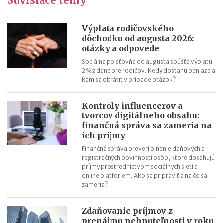
Súvisiace témy
Ročné zúčtovanie dane za rok 2022 (v roku 2023)
Výpočet čistej mzdy v roku 2023
Daňový bonus na dieťa od 1.1.2023 – príklady
Výplata rodičovského
dôchodku od augusta 2026:
Daňový bonus na dieťa od 1.1.2023
otázky a odpovede
Sociálna poisťovňa od augusta spúšťa výplatu
2 % z dane pre rodičov. Kedy dostanú peniaze a
kam sa obrátiť v prípade otázok?
Kontroly influencerov a
tvorcov digitálneho obsahu:
finančná správa sa zameria na
ich príjmy
Finančná správa preverí plnenie daňových a
registračných povinností osôb, ktoré dosahujú
príjmy prostredníctvom sociálnych sietí a
online platforiem. Ako sa pripraviť a na čo sa
zameria?
Zdaňovanie príjmov z
prenájmu nehnuteľnosti v roku