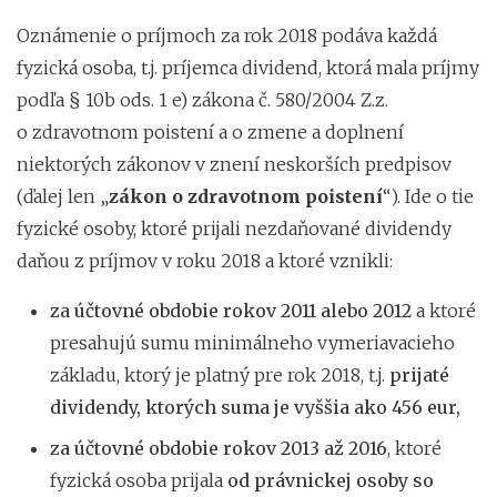
Oznámenie o príjmoch za rok 2018 podáva každá
fyzická osoba, t.j. príjemca dividend, ktorá mala príjmy
podľa § 10b ods. 1 e) zákona č. 580/2004 Z.z.
o zdravotnom poistení a o zmene a doplnení
niektorých zákonov v znení neskorších predpisov
(ďalej len „
zákon o zdravotnom poistení
“). Ide o tie
fyzické osoby, ktoré prijali nezdaňované dividendy
daňou z príjmov v roku 2018 a ktoré vznikli:
za účtovné obdobie rokov 2011 alebo 2012
a ktoré
presahujú sumu minimálneho vymeriavacieho
základu, ktorý je platný pre rok 2018, t.j.
prijaté
dividendy, ktorých suma je vyššia ako 456 eur,
za účtovné obdobie rokov 2013 až 2016
, ktoré
fyzická osoba prijala
od právnickej osoby so