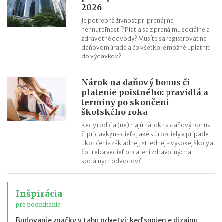
2026
Je potrebná živnosť pri prenájme
nehnuteľnosti? Platia sa z prenájmu sociálne a
zdravotné odvody? Musíte sa registrovať na
daňovom úrade a čo všetko je možné uplatniť
do výdavkov?
Nárok na daňový bonus či
platenie poistného: pravidlá a
termíny po skončení
školského roka
Kedy rodičia (ne)majú nárok na daňový bonus
či prídavky na dieťa, aké sú rozdiely v prípade
ukončenia základnej, strednej a vysokej školy a
čo treba vedieť o platení zdravotných a
sociálnych odvodov?
Inšpirácia
pre podnikanie
Budovanie značky v tabu odvetví: keď spojenie dizajnu,