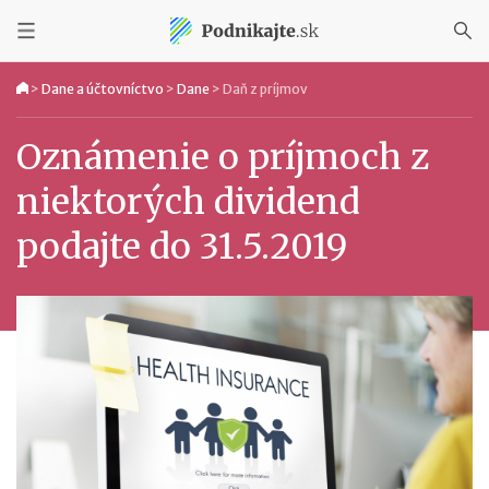
>
Dane a účtovníctvo
>
Dane
>
Daň z príjmov
Oznámenie o príjmoch z
niektorých dividend
podajte do 31.5.2019