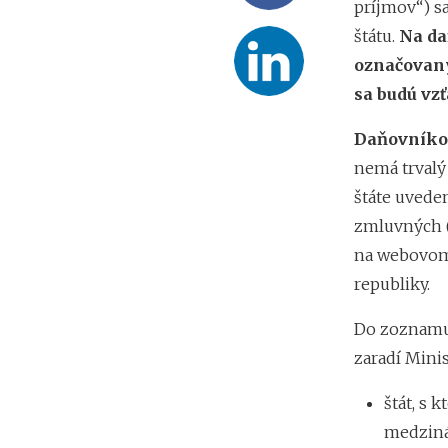
príjmov“) s
štátu.
Na da
označovaný
sa budú vz
Daňovníko
nemá trvalý
štáte uved
zmluvných (
na webovom 
republiky.
Do zoznamu 
zaradí Minis
štát, s
medziná