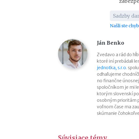
zabezpe
Sadzby da
Našli ste chy
Ján Benko
Zvedavo a rád do h
ktoré iní prebádali l
jednotka, s.r.o.
spolu
odhaľujeme chodníčk
no finančne únosne
spoločníkom je mi le
ktorým slovenskí pod
osobným prioritám p
voľnom čase ma zaují
skúmanie čohokoľve
Súvisiace témy