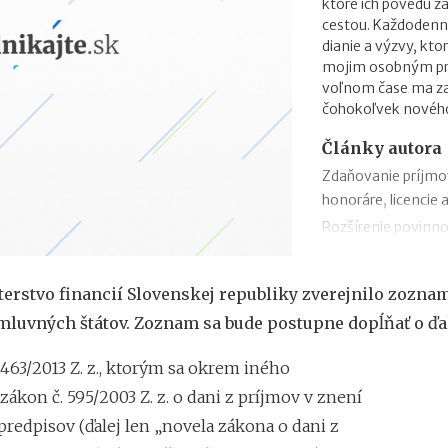
ktoré ich povedú 
cestou. Každodenn
dianie a výzvy, kto
mojim osobným prio
voľnom čase ma zau
čohokoľvek novéh
Články autora
Zdaňovanie príjmo
honoráre, licencie 
Rozšírenie povinno
zmeny v zábezpeke
Zdaňovanie príleži
terstvo financií Slovenskej republiky zverejnilo zozna
Zdaňovanie pri pres
luvných štátov. Zoznam sa bude postupne dopĺňať o ďalš
2018
Trojstranný obchod
463/2013 Z. z., ktorým sa okrem iného
Daňový bonus na h
zákon č. 595/2003 Z. z. o dani z príjmov v znení
„Patent Box“ prine
predpisov (ďalej len „novela zákona o dani z
príjmov