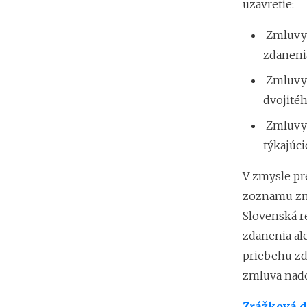
uzavretie:
Zmluvy 
zdaneni
Zmluvy 
dvojité
Zmluvy 
týkajúci
V zmysle pr
zoznamu zml
Slovenská r
zdanenia al
priebehu zd
zmluva nadob
Zrážková 