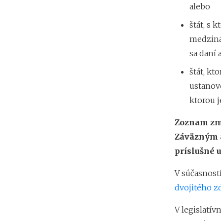
alebo
štát, s
medziná
sa daní 
štát, k
ustanov
ktorou j
Zoznam zml
Záväzným a
príslušné u
V súčasnost
dvojitého z
V legislatív