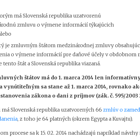
 ktorým má Slovenská republika uzatvorenú
rodnú zmluvu o výmene informácií týkajúcich
alebo
torý je zmluvným štátom medzinárodnej zmluvy obsahujúc
enia o výmene informácií pre daňové účely v obdobnom r
e tento štát a Slovenská republika viazaná.
uvných štátov má do 1. marca 2014 len informatívny
 vynútiteľným sa stane až 1. marca 2014, rovnako ak
stanovenia zákona o dani z príjmov (zák. č. 595/2003 Z.
i má Slovenská republika uzatvorených 66
zmlúv o zamed
danenia
, z toho je 64 platných (okrem Egypta a Kuvajtu).
nom procese sa k 15. 02. 2014 nachádzajú napríklad návrhy