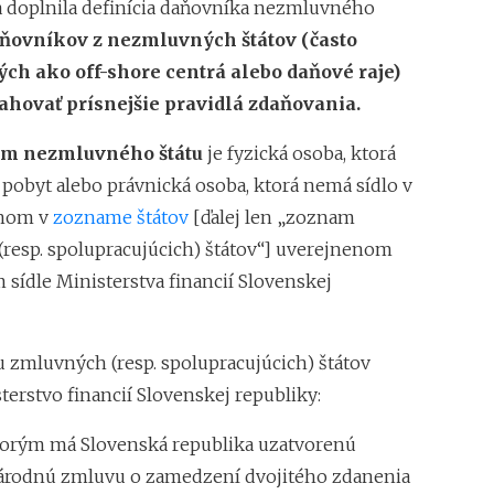
a doplnila definícia daňovníka nezmluvného
Superodpočet nákl
ňovníkov z nezmluvných štátov (často
1.1.2018 na 100 %
ch ako off-shore centrá alebo daňové raje)
Daňové tajomstvo 
Záväzné stanoviská
ťahovať prísnejšie pravidlá zdaňovania.
m nezmluvného štátu
je fyzická osoba, ktorá
 pobyt alebo právnická osoba, ktorá nemá sídlo v
enom v
zozname štátov
[ďalej len „zoznam
resp. spolupracujúcich) štátov“] uverejnenom
sídle Ministerstva financií Slovenskej
zmluvných (resp. spolupracujúcich) štátov
terstvo financií Slovenskej republiky:
 ktorým má Slovenská republika uzatvorenú
rodnú zmluvu o zamedzení dvojitého zdanenia