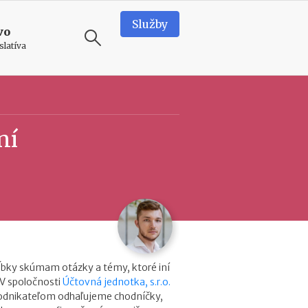
Služby
vo
slatíva
ODPORÚČAME
T
ní
e
a
m
b
u
i
l
d
i
n
ĺbky skúmam otázky a témy, ktoré iní
g
 V spoločnosti
Účtovná jednotka, s.r.o.
v
podnikateľom odhaľujeme chodníčky,
o