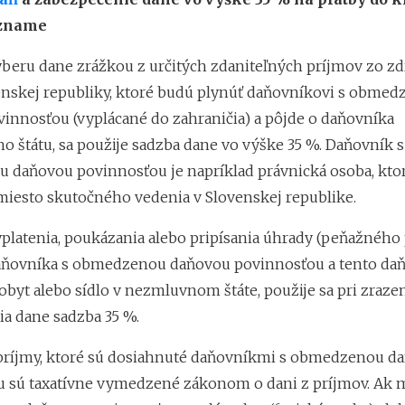
ozname
ýberu dane zrážkou z určitých zdaniteľných príjmov zo zd
nskej republiky, ktoré budú plynúť daňovníkovi s obmed
innosťou (vyplácané do zahraničia) a pôjde o daňovníka
 štátu, sa použije sadzba dane vo výške 35 %. Daňovník s
daňovou povinnosťou je napríklad právnická osoba, kto
 miesto skutočného vedenia v Slovenskej republike.
yplatenia, poukázania alebo pripísania úhrady (peňažného 
aňovníka s obmedzenou daňovou povinnosťou a tento da
pobyt alebo sídlo v nezmluvnom štáte, použije sa pri zraz
a dane sadzba 35 %.
príjmy, ktoré sú dosiahnuté daňovníkmi s obmedzenou d
 sú taxatívne vymedzené zákonom o dani z príjmov. Ak 