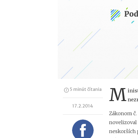
M
5 minút čítania
inis
nezm
17.2.2014
Zákonom č. 
novelizoval 
neskorších 