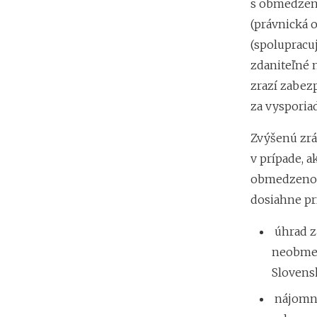
s obmedzeno
(právnická 
(spolupracuj
zdaniteľné 
zrazí zabez
za vysporia
Zvýšenú zrá
v prípade, a
obmedzenou
dosiahne pr
úhrad z
neobmed
Slovens
nájomné