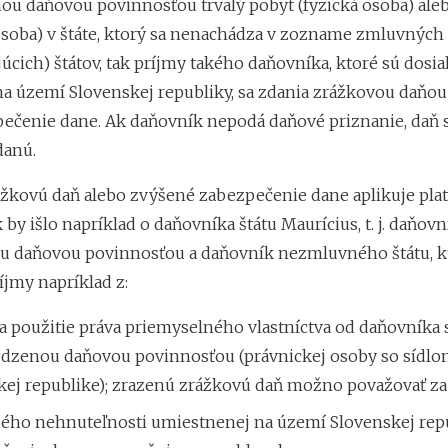
u daňovou povinnosťou trvalý pobyt (fyzická osoba) aleb
osoba) v štáte, ktorý sa nenachádza v zozname zmluvných
úcich) štátov, tak príjmy takého daňovníka, ktoré sú dosi
na území Slovenskej republiky, sa zdania zrážkovou daňou
pečenie dane. Ak daňovník nepodá daňové priznanie, daň 
danú.
žkovú daň alebo zvýšené zabezpečenie dane aplikuje plat
k by išlo napríklad o daňovníka štátu Maurícius, t. j. daňovn
 daňovou povinnosťou a daňovník nezmluvného štátu, k
íjmy napríklad z:
a použitie práva priemyselného vlastníctva od daňovníka 
zenou daňovou povinnosťou (právnickej osoby so sídlo
kej republike); zrazenú zrážkovú daň možno považovať za
ho nehnuteľnosti umiestnenej na území Slovenskej repu