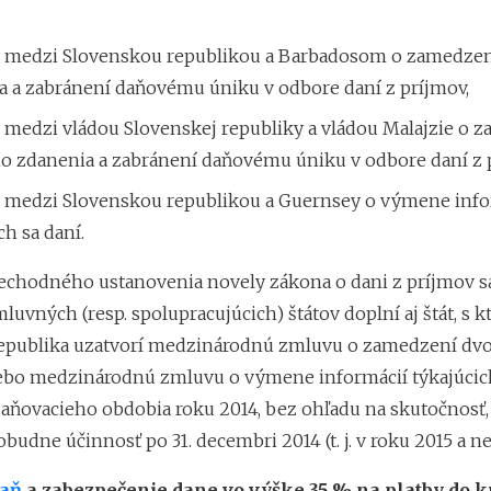
medzi Slovenskou republikou a Barbadosom o zamedzen
a a zabránení daňovému úniku v odbore daní z príjmov,
medzi vládou Slovenskej republiky a vládou Malajzie o 
ho zdanenia a zabránení daňovému úniku v odbore daní z 
medzi Slovenskou republikou a Guernsey o výmene info
ch sa daní.
echodného ustanovenia novely zákona o dani z príjmov s
uvných (resp. spolupracujúcich) štátov doplní aj štát, s 
epublika uzatvorí medzinárodnú zmluvu o zamedzení dvo
ebo medzinárodnú zmluvu o výmene informácií týkajúcich
aňovacieho obdobia roku 2014, bez ohľadu na skutočnosť, 
udne účinnosť po 31. decembri 2014 (t. j. v roku 2015 a ne
daň
a zabezpečenie dane vo výške 35 % na platby do kr