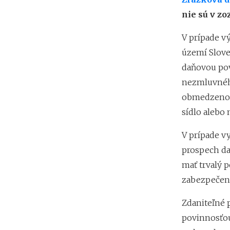
nie sú v z
V prípade v
území Slove
daňovou pov
nezmluvného
obmedzenou 
sídlo alebo
V prípade v
prospech d
mať trvalý 
zabezpečeni
Zdaniteľné 
povinnosťou