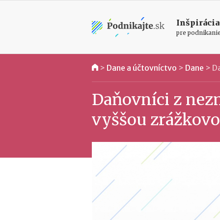
Inšpirácia
pre podnikani
>
Dane a účtovníctvo
>
Dane
>
Da
Daňovníci z nez
vyššou zrážkov