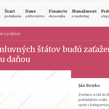
Štart
Dane
Financie
Manažment
Prá
e
podnikania
a účtovníctvo
ekonomika
a marketing
a legi
ň z príjmov
mluvných štátov budú zaťaže
ou daňou
Ján Benko
Zvedavo a rád do h
prebádali len málo.
spolu s kolegami 