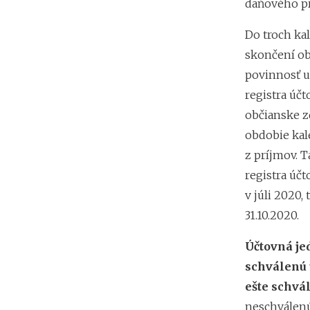
daňového pr
Do troch ka
skončení o
povinnosť u
registra úč
občianske z
obdobie kal
z príjmov. 
registra úč
v júli 2020,
31.10.2020.
Účtovná je
schválenú ú
ešte schvá
neschválenú 