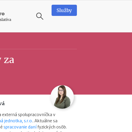
Služby
vo
slatíva
ODPORÚČAME
T
y za
e
a
m
b
u
i
l
d
vá
i
n
 externá spolupracovníčka v
g
á jednotka, s.r.o.
. Aktuálne sa
v
né
spracovanie daní
fyzických osôb.
o