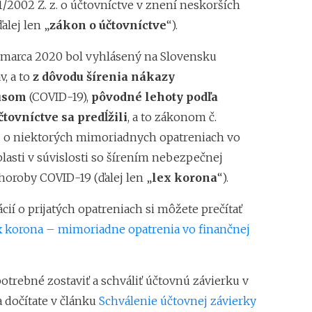
1/2002 Z. z. o účtovníctve v znení neskorších
alej len „
zákon o účtovníctve
“).
marca 2020 bol vyhlásený na Slovensku
, a to
z dôvodu šírenia nákazy
usom
(COVID-19),
pôvodné lehoty podľa
tovníctve sa predĺžili
, a to zákonom č.
z. o niektorých mimoriadnych opatreniach vo
lasti v súvislosti so šírením nebezpečnej
horoby COVID-19 (ďalej len „
lex korona
“).
cií o prijatých opatreniach si môžete prečítať
 korona – mimoriadne opatrenia vo finančnej
otrebné zostaviť a schváliť účtovnú závierku v
a dočítate v článku
Schválenie účtovnej závierky