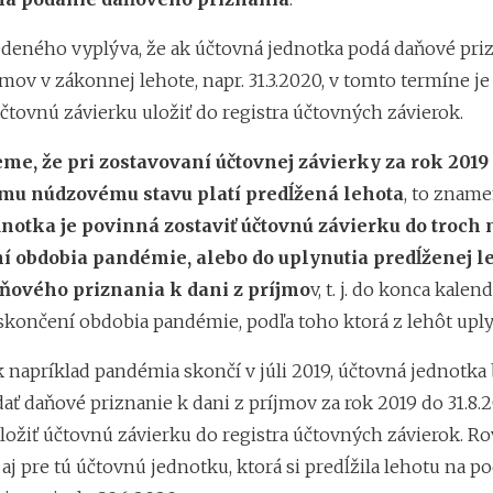
edeného vyplýva, že ak účtovná jednotka podá daňové pri
jmov v zákonnej lehote, napr. 31.3.2020, v tomto termíne je
čtovnú závierku uložiť do registra účtovných závierok.
me, že pri zostavovaní účtovnej závierky za rok 2019
u núdzovému stavu platí predĺžená lehota
, to zname
dnotka je povinná zostaviť účtovnú závierku do troch
í obdobia pandémie, alebo do uplynutia predĺženej l
ňového priznania k dani z príjmo
v, t. j. do konca kale
skončení obdobia pandémie, podľa toho ktorá z lehôt uply
k napríklad pandémia skončí v júli 2019, účtovná jednotka
ať daňové priznanie k dani z príjmov za rok 2019 do 31.8.
uložiť účtovnú závierku do registra účtovných závierok. R
 aj pre tú účtovnú jednotku, ktorá si predĺžila lehotu na p