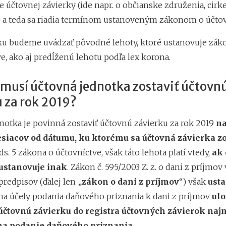
 účtovnej závierky (ide napr. o občianske združenia, cirk
) a teda sa riadia termínom ustanoveným zákonom o účtov
nku budeme uvádzať pôvodné lehoty, ktoré ustanovuje zák
e, ako aj predĺženú lehotu podľa lex korona.
 musí účtovná jednotka zostaviť účtovn
 za rok 2019?
notka je povinná zostaviť účtovnú závierku za rok 2019
na
esiacov od dátumu, ku ktorému sa účtovná závierka z
ds. 5 zákona o účtovníctve, však táto lehota platí vtedy,
ak 
ustanovuje inak
. Zákon č. 595/2003 Z. z. o dani z príjmov
redpisov (ďalej len „
zákon o dani z príjmov
“) však
ust
a účely podania daňového priznania k dani z príjmov
ulo
účtovnú závierku do registra účtovných závierok naj
na podanie daňového priznania
.