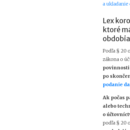
a ukladanie 
Lex kor
ktoré má
obdobia
Podľa § 20 
zákona o úč
povinnosti
po skončen
podanie da
Ak počas p
alebo tech
o účtovníct
podľa § 20 o