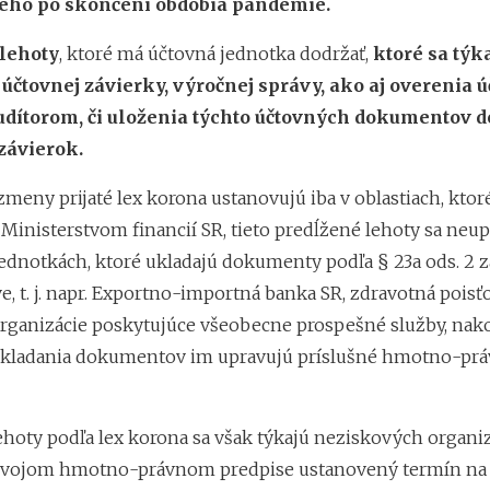
eho po skončení obdobia pandémie.
 lehoty
, ktoré má účtovná jednotka dodržať,
ktoré sa týk
účtovnej závierky, výročnej správy, ako aj overenia ú
udítorom, či uloženia týchto účtovných dokumentov do
závierok.
meny prijaté lex korona ustanovujú iba v oblastiach, ktor
inisterstvom financií SR, tieto predĺžené lehoty sa neupl
ednotkách, ktoré ukladajú dokumenty podľa § 23a ods. 2 
e, t. j. napr. Exportno-importná banka SR, zdravotná poisťo
rganizácie poskytujúce všeobecne prospešné služby, nak
ukladania dokumentov im upravujú príslušné hmotno-pr
hoty podľa lex korona sa však týkajú neziskových organizá
svojom hmotno-právnom predpise ustanovený termín na