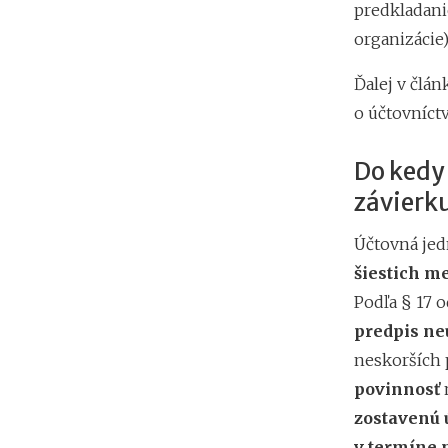
predkladanie
organizácie
Ďalej v člá
o účtovníctv
Do kedy
závierku
Účtovná jed
šiestich m
Podľa § 17 o
predpis ne
neskorších p
povinnosť
n
zostavenú 
v termíne 