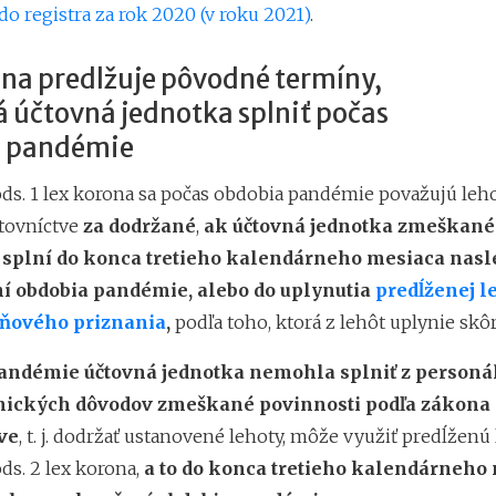
do registra za rok 2020 (v roku 2021)
.
ona predlžuje pôvodné termíny,
 účtovná jednotka splniť počas
 pandémie
ods. 1 lex korona sa počas obdobia pandémie považujú leh
tovníctve
za dodržané
,
ak účtovná jednotka zmeškané
 splní do konca tretieho kalendárneho mesiaca nas
í obdobia pandémie, alebo do uplynutia
predĺženej l
ňového priznania
,
podľa toho, ktorá z lehôt uplynie skôr
andémie účtovná jednotka nemohla splniť z person
nických dôvodov zmeškané povinnosti podľa zákona
ve
, t. j. dodržať ustanovené lehoty, môže využiť predĺženú
ds. 2 lex korona,
a to do konca tretieho kalendárneho