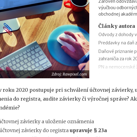
Zároveň odovzdáva 
výučbou odbornýc
obchodnej akadémi
Články autora
Odvody z dohody v
Preddavky na daň z
Daňové priznanie p
zahraničia za rok 2
PN a nemocenské ž
Zdroj: Rawpixel.com
Podpora v nezames
Odklad daňového pr
v roku 2020 postupuje pri schválení účtovnej závierky, 
vzor
nia do registra, audite závierky či výročnej správe? Ak
Ročné zúčtovanie d
andémie?
Výpočet čistej mzd
Daňový bonus na di
účtovnej závierky a uloženie oznámenia
Daňový bonus na di
účtovnej závierky do registra
upravuje § 23a