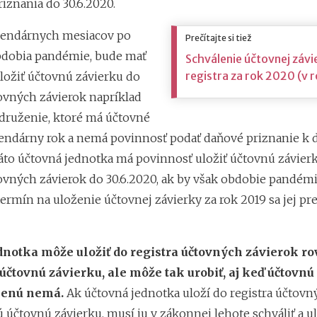
iznania do 30.6.2020.
lendárnych mesiacov po
Prečítajte si tiež
bdobia pandémie, bude mať
Schválenie účtovnej závi
registra za rok 2020 (v 
ložiť účtovnú závierku do
tovných závierok napríklad
druženie, ktoré má účtovné
endárny rok a nemá povinnosť podať daňové priznanie k 
Táto účtovná jednotka má povinnosť uložiť účtovnú závier
tovných závierok do 30.6.2020, ak by však obdobie pandém
 termín na uloženie účtovnej závierky za rok 2019 sa jej pr
dnotka môže uložiť do registra účtovných závierok r
čtovnú závierku, ale môže tak urobiť, aj keď účtovnú
lenú nemá.
Ak účtovná jednotka uloží do registra účtovn
účtovnú závierku, musí ju v zákonnej lehote schváliť a ul