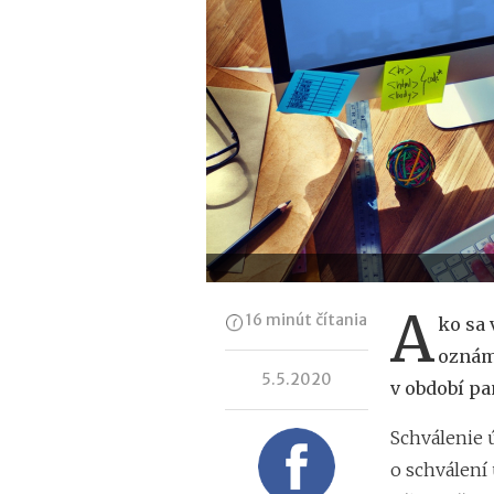
A
16 minút čítania
ko sa 
oznáme
5.5.2020
v období p
Schválenie 
o schválení 