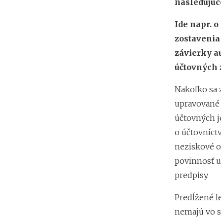
nasledujúc
Ide napr. o
zostavenia 
závierky a
účtovných 
Nakoľko sa z
upravované M
účtovných j
o účtovníctv
neziskové o
povinnosť 
predpisy.
Predĺžené le
nemajú vo 