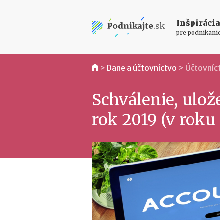
Inšpirácia
pre podnikani
>
Dane a účtovníctvo
>
Účtovníc
Schválenie, ulož
rok 2019 (v roku