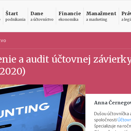
Štart
Dane
Financie
Manažment
Prá
e
podnikania
a účtovníctvo
ekonomika
a marketing
a legi
tvo
enie a audit účtovnej závierk
 2020)
Anna Černego
Dušou účtovníčka a
spoločnosti
Účtovn
špecializuje na roč