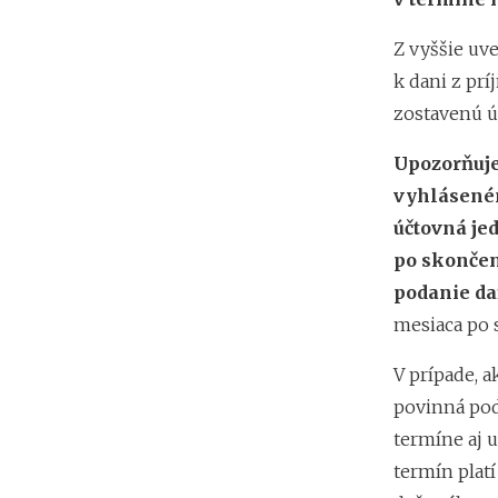
Z vyššie uv
k dani z prí
zostavenú ú
Upozorňuje
vyhláseném
účtovná je
po skončen
podanie da
mesiaca po 
V prípade, a
povinná pod
termíne aj 
termín platí