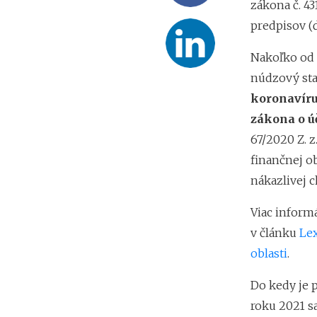
zákona č. 43
predpisov (ď
Nakoľko od 
núdzový stav
koronavír
zákona o úč
67/2020 Z. 
finančnej ob
nákazlivej c
Viac informá
v článku
Lex
oblasti
.
Do kedy je p
roku 2021 s