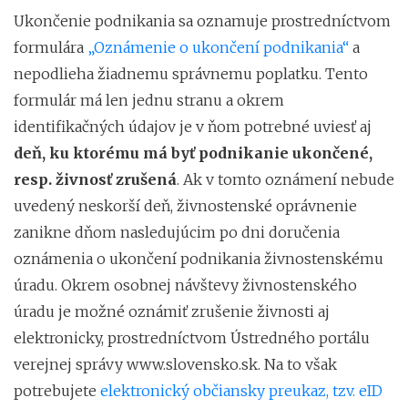
Ukončenie podnikania sa oznamuje prostredníctvom
formulára
„Oznámenie o ukončení podnikania“
a
nepodlieha žiadnemu správnemu poplatku. Tento
formulár má len jednu stranu a okrem
identifikačných údajov je v ňom potrebné uviesť aj
deň, ku ktorému má byť podnikanie ukončené,
resp. živnosť zrušená
. Ak v tomto oznámení nebude
uvedený neskorší deň, živnostenské oprávnenie
zanikne dňom nasledujúcim po dni doručenia
oznámenia o ukončení podnikania živnostenskému
úradu. Okrem osobnej návštevy živnostenského
úradu je možné oznámiť zrušenie živnosti aj
elektronicky, prostredníctvom Ústredného portálu
verejnej správy www.slovensko.sk. Na to však
potrebujete
elektronický občiansky preukaz, tzv. eID