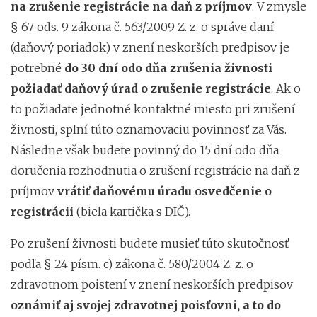
na zrušenie registrácie na daň z príjmov
. V zmysle
§ 67 ods. 9 zákona č. 563/2009 Z. z. o správe daní
(daňový poriadok) v znení neskorších predpisov je
potrebné
do 30 dní odo dňa zrušenia živnosti
požiadať daňový úrad o zrušenie registrácie
. Ak o
to požiadate jednotné kontaktné miesto pri zrušení
živnosti, splní túto oznamovaciu povinnosť za Vás.
Následne však budete povinný do 15 dní odo dňa
doručenia rozhodnutia o zrušení registrácie na daň z
príjmov
vrátiť daňovému úradu osvedčenie o
registrácii
(biela kartička s DIČ).
Po zrušení živnosti budete musieť túto skutočnosť
podľa § 24 písm. c) zákona č. 580/2004 Z. z. o
zdravotnom poistení v znení neskorších predpisov
oznámiť aj svojej zdravotnej poisťovni, a to do