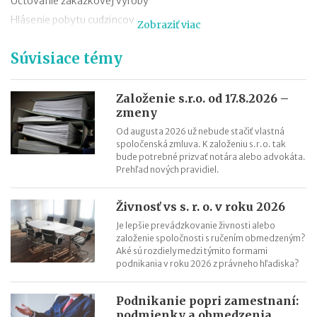
Účtovanie zákazkovej výroby
Hlásenie pobytu cudzincov
Zobraziť viac
Nepredajné zásoby
Súvisiace témy
Cestovné náhrady pri elektromobiloch
Odpisovanie elektromobilov a elektrobicyklov
Kontroly v oblasti registratúry
Založenie s.r.o. od 17.8.2026 –
zmeny
Registratúrny plán a registratúrny poriadok
Od augusta 2026 už nebude stačiť vlastná
spoločenská zmluva. K založeniu s.r.o. tak
bude potrebné prizvať notára alebo advokáta.
Prehľad nových pravidiel.
Živnosť vs s. r. o. v roku 2026
Je lepšie prevádzkovanie živnosti alebo
založenie spoločnosti s ručením obmedzeným?
Aké sú rozdiely medzi týmito formami
podnikania v roku 2026 z právneho hľadiska?
Podnikanie popri zamestnaní:
podmienky a obmedzenia