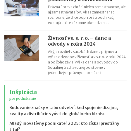
Právna úprava chráni nielen zamestnancov, ale
aj zamestnávateľov. Ak sa zamestnanec
rozhodne, že chce popri práci podnikať,
existujú určité zákonné obmedzenia.
Živnosť vs. s. r. o. – dane a
odvody v roku 2024
Aký je rozdiel v sadzbách dane z príjmov a
výške odvodov v živnosti a v s.r.o. v roku 2024
a od čoho závisí výška dane a odvodov do
Sociálnej či zdravotnej poisťovne v
jednotlivých právnych formách?
Inšpirácia
pre podnikanie
Budovanie značky v tabu odvetví: keď spojenie dizajnu,
kvality a distribúcie vyústi do globálneho biznisu
Mladý inovatívny podnikateľ 2025: kto získal prestížny
titul?