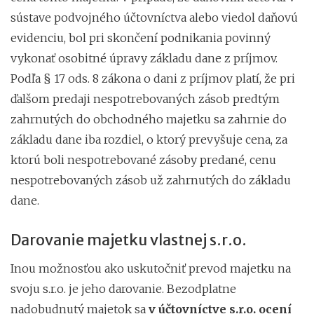
sústave podvojného účtovníctva alebo viedol daňovú
evidenciu, bol pri skončení podnikania povinný
vykonať osobitné úpravy základu dane z príjmov.
Podľa § 17 ods. 8 zákona o dani z príjmov platí, že pri
ďalšom predaji nespotrebovaných zásob predtým
zahrnutých do obchodného majetku sa zahrnie do
základu dane iba rozdiel, o ktorý prevyšuje cena, za
ktorú boli nespotrebované zásoby predané, cenu
nespotrebovaných zásob už zahrnutých do základu
dane.
Darovanie majetku vlastnej s.r.o.
Inou možnosťou ako uskutočniť prevod majetku na
svoju s.r.o. je jeho darovanie. Bezodplatne
nadobudnutý majetok sa
v účtovníctve s.r.o. ocení