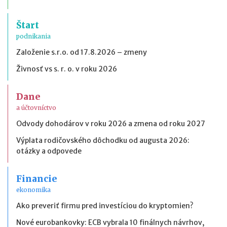
Štart
podnikania
Založenie s.r.o. od 17.8.2026 – zmeny
Živnosť vs s. r. o. v roku 2026
Dane
a účtovníctvo
Odvody dohodárov v roku 2026 a zmena od roku 2027
Výplata rodičovského dôchodku od augusta 2026:
otázky a odpovede
Financie
ekonomika
Ako preveriť firmu pred investíciou do kryptomien?
Nové eurobankovky: ECB vybrala 10 finálnych návrhov,