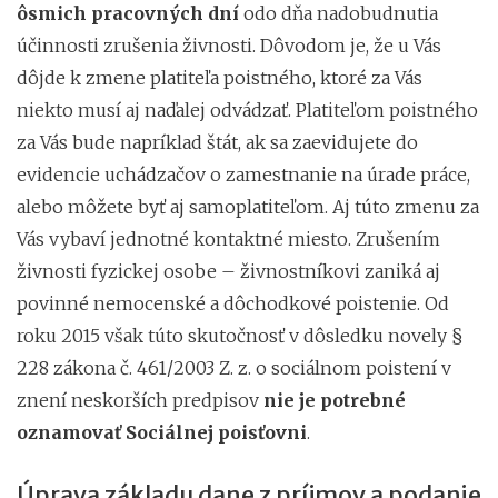
ôsmich pracovných dní
odo dňa nadobudnutia
účinnosti zrušenia živnosti. Dôvodom je, že u Vás
dôjde k zmene platiteľa poistného, ktoré za Vás
niekto musí aj naďalej odvádzať. Platiteľom poistného
za Vás bude napríklad štát, ak sa zaevidujete do
evidencie uchádzačov o zamestnanie na úrade práce,
alebo môžete byť aj samoplatiteľom. Aj túto zmenu za
Vás vybaví jednotné kontaktné miesto. Zrušením
živnosti fyzickej osobe – živnostníkovi zaniká aj
povinné nemocenské a dôchodkové poistenie. Od
roku 2015 však túto skutočnosť v dôsledku novely §
228 zákona č. 461/2003 Z. z. o sociálnom poistení v
znení neskorších predpisov
nie je potrebné
oznamovať Sociálnej poisťovni
.
Úprava základu dane z príjmov a podanie