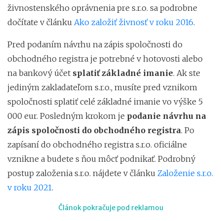
živnostenského oprávnenia pre s.r.o. sa podrobne
dočítate v článku
Ako založiť živnosť v roku 2016
.
Pred podaním návrhu na zápis spoločnosti do
obchodného registra je potrebné v hotovosti alebo
na bankový účet
splatiť základné imanie
. Ak ste
jediným zakladateľom s.r.o., musíte pred vznikom
spoločnosti splatiť celé základné imanie vo výške 5
000 eur. Posledným krokom je
podanie návrhu na
zápis spoločnosti do obchodného registra
. Po
zapísaní do obchodného registra s.r.o. oficiálne
vznikne a budete s ňou môcť podnikať. Podrobný
postup založenia s.r.o. nájdete v článku
Založenie s.r.o.
v roku 2021
.
Článok pokračuje pod reklamou