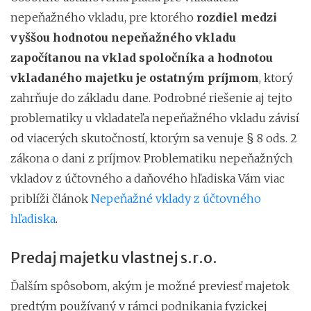
nepeňažného vkladu, pre ktorého
rozdiel medzi
vyššou hodnotou nepeňažného vkladu
započítanou na vklad spoločníka a hodnotou
vkladaného majetku je ostatným príjmom
, ktorý
zahrňuje do základu dane. Podrobné riešenie aj tejto
problematiky u vkladateľa nepeňažného vkladu závisí
od viacerých skutočností, ktorým sa venuje § 8 ods. 2
zákona o dani z príjmov. Problematiku nepeňažných
vkladov z účtovného a daňového hľadiska Vám viac
priblíži článok
Nepeňažné vklady z účtovného
hľadiska
.
Predaj majetku vlastnej s.r.o.
Ďalším spôsobom, akým je možné previesť majetok
predtým používaný v rámci podnikania fyzickej