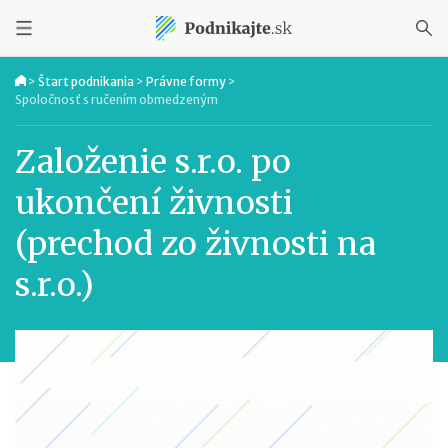
>
Štart podnikania
>
Právne formy
>
Spoločnosť s ručením obmedzeným
Založenie s.r.o. po
ukončení živnosti
(prechod zo živnosti na
s.r.o.)