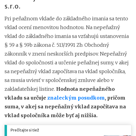
s.r.o.
Pri peňažnom vklade do základného imania sa tento
vklad ocení menovitou hodnotou. Na nepeňažný
vklad do základného imania sa vzťahujú ustanovenia
§ 59 a § 59b zákona č. 513/1991 Zb. Obchodný
zákonník v znení neskorších predpisov. Nepeňažný
vklad do spoločnosti a určenie peňažnej sumy, v akej
sa nepeňažný vklad započítava na vklad spoločníka,
sa musia uviesť v spoločenskej zmluve alebo v
zakladateľskej listine.
Hodnota nepeňažného
vkladu sa určuje
znaleckým posudkom
, pričom
suma, v akej sa nepeňažný vklad započítava na
vklad spoločníka môže byť aj nižšia.
Prečítajte si tiež