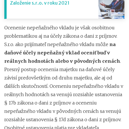
Založenie s.r.o. v roku 2021
Ocenenie nepeňažného vkladu je však osobitnou
problematikou aj na účely zákona o dani z príjmov.
S.r.o. ako prijímateľ nepeňažného vkladu môže
na
daňové účely nepeňažný vklad oceniť buď v
reálnych hodnotách alebo v pôvodných cenách
.
Presný postup ocenenia majetku na daňové účely
závisí predovšetkým od druhu majetku, ale aj od
ďalších skutočností. Oceneniu nepeňažného vkladu v
reálnych hodnotách sa venujú rozsiahle ustanovenia
§ 17b zákona o dani z príjmov a oceneniu
nepeňažného vkladu v pôvodných cenách sa venujú
rozsiahle ustanovenia § 17d zákona o dani z príjmov.
Osobitné ustanovenia platia pre vkladateľa