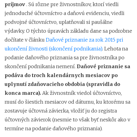
príjmov
. Sú rôzne pre živnostníkov, ktorí viedli
jednoduché účtovníctvo a daňovú evidenciu, viedli
podvojné účtovníctvo, uplatňovali si paušálne
výdavky. O týchto úpravách základu dane sa podrobne
dočítate v článku
Daňové priznanie za rok 2015 pri
ukončení živnosti (skončení podnikania)
. Lehota na
podanie daňového priznania sa pre živnostníka po
skončení podnikania nemení.
Daňové priznanie sa
podáva do troch kalendárnych mesiacov po
uplynutí zdaňovacieho obdobia (spravidla do
konca marca).
Ak živnostník viedol účtovníctvo,
musí do šiestich mesiacov od dátumu, ku ktorému sa
zostavuje účtovná závierka, vložiť ju do registra
účtovných závierok (nesmie to však byť neskôr ako v
termíne na podanie daňového priznania).