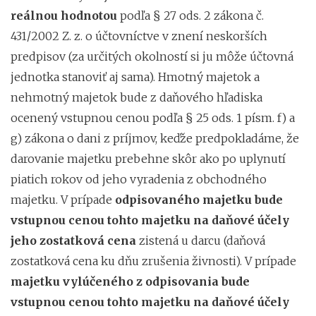
reálnou hodnotou
podľa § 27 ods. 2 zákona č.
431/2002 Z. z. o účtovníctve v znení neskorších
predpisov (za určitých okolností si ju môže účtovná
jednotka stanoviť aj sama). Hmotný majetok a
nehmotný majetok bude z daňového hľadiska
ocenený vstupnou cenou podľa § 25 ods. 1 písm. f) a
g) zákona o dani z príjmov, keďže predpokladáme, že
darovanie majetku prebehne skôr ako po uplynutí
piatich rokov od jeho vyradenia z obchodného
majetku. V prípade
odpisovaného majetku bude
vstupnou cenou tohto majetku na daňové účely
jeho zostatková cena
zistená u darcu (daňová
zostatková cena ku dňu zrušenia živnosti). V prípade
majetku vylúčeného z odpisovania bude
vstupnou cenou tohto majetku na daňové účely