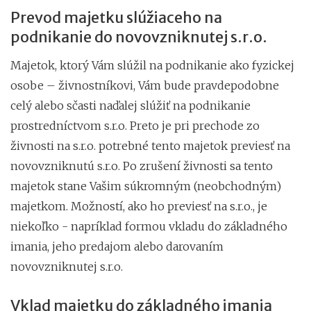
Prevod majetku slúžiaceho na
podnikanie do novovzniknutej s.r.o.
Majetok, ktorý Vám slúžil na podnikanie ako fyzickej
osobe – živnostníkovi, Vám bude pravdepodobne
celý alebo sčasti naďalej slúžiť na podnikanie
prostredníctvom s.r.o. Preto je pri prechode zo
živnosti na s.r.o. potrebné tento majetok previesť na
novovzniknutú s.r.o. Po zrušení živnosti sa tento
majetok stane Vašim súkromným (neobchodným)
majetkom. Možností, ako ho previesť na s.r.o., je
niekoľko - napríklad formou vkladu do základného
imania, jeho predajom alebo darovaním
novovzniknutej s.r.o.
Vklad majetku do základného imania