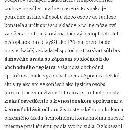
zmluve musí byť úradne overená. Rovnako je
potrebné ustanoviť osobu alebo osoby do funkcie
konateľa a určiť správcu vkladov. S.r.o. nemôže byť
založená osobou, ktorá má daňový nedoplatok alebo
nedoplatok na cle vyšší ako 170 eur, preto bude
musieť každý zakladateľ spoločnosti
získať súhlas
daňového úradu so zápisom spoločnosti do
obchodného registra
. Vaša nová obchodná
spoločnosť bude vykonávať rovnaké podnikateľské
aktivity, ako ste vykonávali ako fyzická osoba
prostredníctvom živnosti. Preto aj s.r.o. bude musieť
získať osvedčenie o živnostenskom oprávnení a
živnosť ohlásiť
odboru živnostenského podnikania
okresného úradu (jednotnému kontaktnému miestu)
miestne príslušnému podľa svojho sídla. O získavaní