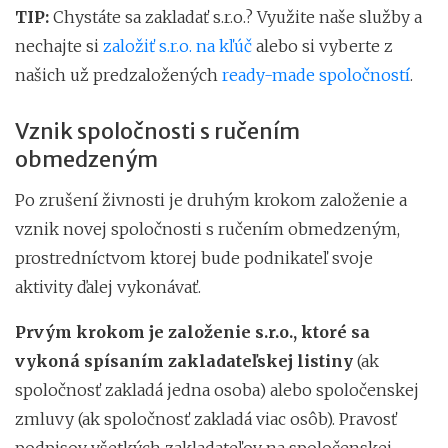
TIP:
Chystáte sa zakladať s.r.o.? Využite naše služby a
nechajte si
založiť s.r.o. na kľúč
alebo si vyberte z
našich už predzaložených
ready-made spoločností
.
Vznik spoločnosti s ručením
obmedzeným
Po zrušení živnosti je druhým krokom založenie a
vznik novej spoločnosti s ručením obmedzeným,
prostredníctvom ktorej bude podnikateľ svoje
aktivity ďalej vykonávať.
Prvým krokom je založenie s.r.o., ktoré sa
vykoná spísaním zakladateľskej listiny
(ak
spoločnosť zakladá jedna osoba) alebo spoločenskej
zmluvy (ak spoločnosť zakladá viac osôb). Pravosť
podpisov všetkých zakladateľov na spoločenskej