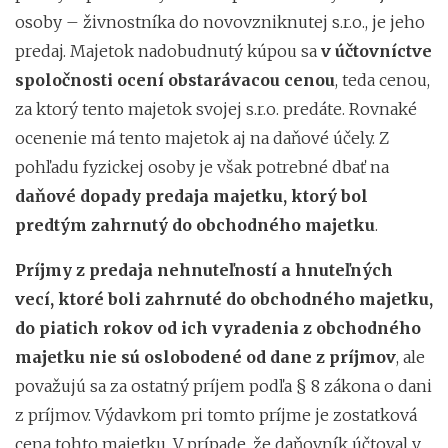
osoby – živnostníka do novovzniknutej s.r.o., je jeho
predaj. Majetok nadobudnutý kúpou sa
v účtovníctve
spoločnosti ocení obstarávacou cenou
, teda cenou,
za ktorý tento majetok svojej s.r.o. predáte. Rovnaké
ocenenie má tento majetok aj na daňové účely. Z
pohľadu fyzickej osoby je však potrebné dbať na
daňové dopady predaja majetku, ktorý bol
predtým zahrnutý do obchodného majetku
.
Príjmy z predaja nehnuteľností a hnuteľných
vecí, ktoré boli zahrnuté do obchodného majetku,
do piatich rokov od ich vyradenia z obchodného
majetku nie sú oslobodené od dane z príjmov
, ale
považujú sa za ostatný príjem podľa § 8 zákona o dani
z príjmov. Výdavkom pri tomto príjme je zostatková
cena tohto majetku. V prípade, že daňovník účtoval v