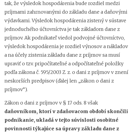
tak, že výsledok hospodárenia bude rozdiel medzi
príjmami zahrnovanými do základu dane a daňovými
výdavkami. Výsledok hospodárenia zistený v sústave
jednoduchého účtovníctva je tak základom dane z
príjmov. Ak podnikateľ viedol podvojné účtovníctvo,
výsledok hospodárenia je rozdiel výnosov a nákladov
a na účely zistenia základu dane z príjmov sa musí
upraviť o tzv. pripočítateľné a odpočítateľné položky
podľa zákona č. 595/2003 Z. z. o dani z príjmov v znení
neskorších predpisov (ďalej len „zákon o dani z
príjmov“).
Zákon o dani z príjmov v § 17 ods. 8 však
daňovníkom, ktorí v zdaňovacom období skončili
podnikanie, ukladá v tejto súvislosti osobitné
povinnosti týkajúce sa úpravy základu dane z