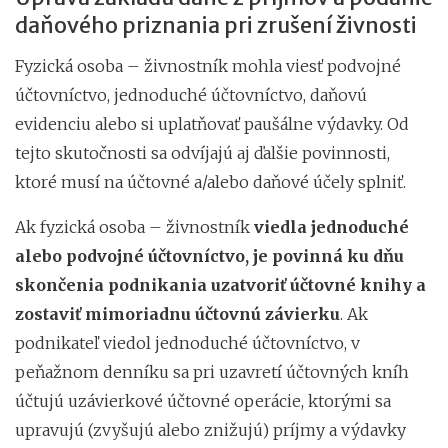
daňového priznania pri zrušení živnosti
Fyzická osoba – živnostník mohla viesť podvojné
účtovníctvo, jednoduché účtovníctvo, daňovú
evidenciu alebo si uplatňovať paušálne výdavky. Od
tejto skutočnosti sa odvíjajú aj ďalšie povinnosti,
ktoré musí na účtovné a/alebo daňové účely splniť.
Ak fyzická osoba – živnostník
viedla jednoduché
alebo podvojné účtovníctvo, je povinná ku dňu
skončenia podnikania uzatvoriť účtovné knihy a
zostaviť mimoriadnu účtovnú závierku
. Ak
podnikateľ viedol jednoduché účtovníctvo, v
peňažnom denníku sa pri uzavretí účtovných kníh
účtujú uzávierkové účtovné operácie, ktorými sa
upravujú (zvyšujú alebo znižujú) príjmy a výdavky