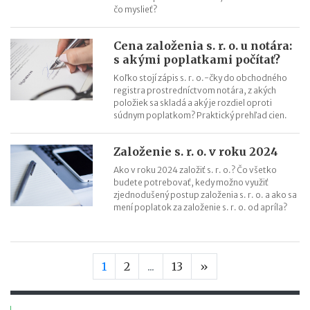
čo myslieť?
Cena založenia s. r. o. u notára:
s akými poplatkami počítať?
Koľko stojí zápis s. r. o.-čky do obchodného
registra prostredníctvom notára, z akých
položiek sa skladá a aký je rozdiel oproti
súdnym poplatkom? Praktický prehľad cien.
Založenie s. r. o. v roku 2024
Ako v roku 2024 založiť s. r. o.? Čo všetko
budete potrebovať, kedy možno využiť
zjednodušený postup založenia s. r. o. a ako sa
mení poplatok za založenie s. r. o. od apríla?
Nasledujúca stran
1
2
...
13
»