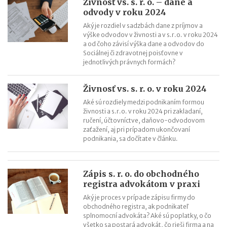
Živnosť vs. s. r. o. – dane a
odvody v roku 2024
Aký je rozdiel v sadzbách dane z príjmov a
výške odvodov v živnosti a v s.r.o. v roku 2024
a od čoho závisí výška dane a odvodov do
Sociálnej či zdravotnej poisťovne v
jednotlivých právnych formách?
Živnosť vs. s. r. o. v roku 2024
Aké sú rozdiely medzi podnikaním formou
živnosti a s.r.o. v roku 2024 pri zakladaní,
ručení, účtovníctve, daňovo-odvodovom
zaťažení, aj pri prípadom ukončovaní
podnikania, sa dočítate v článku.
Zápis s. r. o. do obchodného
registra advokátom v praxi
Aký je proces v prípade zápisu firmy do
obchodného registra, ak podnikateľ
splnomocní advokáta? Aké sú poplatky, o čo
všetko sa postará advokát, čo rieši firma a na