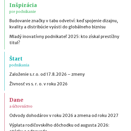
Inšpirácia
pre podnikanie
Budovanie značky v tabu odvetví: keď spojenie dizajnu,
kvality a distribúcie vyústi do globálneho biznisu
Mladý inovatívny podnikateľ 2025: kto získal prestížny
titul?
Štart
podnikania
Založenie s.r.o. od 17.8.2026 – zmeny
Živnosť vs s. r. o. v roku 2026
Dane
a účtovníctvo
Odvody dohodárov v roku 2026 a zmena od roku 2027
Výplata rodičovského dôchodku od augusta 2026: