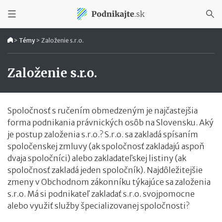
>
Témy
>
Založenie s.r.o.
Založenie s.r.o.
Spoločnosť s ručením obmedzeným je najčastejšia
forma podnikania právnických osôb na Slovensku. Aký
je postup založenia s.r.o.? S.r.o. sa zakladá spísaním
spoločenskej zmluvy (ak spoločnosť zakladajú aspoň
dvaja spoločníci) alebo zakladateľskej listiny (ak
spoločnosť zakladá jeden spoločník). Najdôležitejšie
zmeny v Obchodnom zákonníku týkajúce sa založenia
s.r.o. Má si podnikateľ zakladať s.r.o. svojpomocne
alebo využiť služby špecializovanej spoločnosti?