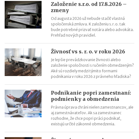
Založenie s.r.o. od 17.8.2026 –
zmeny
Od augusta 2026 už nebude stačiť vlastná
spoločenská zmluva. K založeniu s.r.o. tak
bude potrebné prizvať notára alebo advokáta.
Prehľad nových pravidiel.
Živnosť vs s. r. o. v roku 2026
Je lepšie prevádzkovanie živnosti alebo
založenie spoločnosti s ručením obmedzeným?
Aké sú rozdiely medzi týmito formami
podnikania v roku 2026 z právneho hľadiska?
Podnikanie popri zamestnaní:
podmienky a obmedzenia
Právna úprava chráni nielen zamestnancov, ale
aj zamestnávateľov. Ak sa zamestnanec
rozhodne, že chce popri práci podnikať,
existujú určité zákonné obmedzenia.