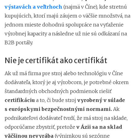
výstavách a veľtrhoch
(najmä v Číne), kde stretnú
kupujúcich, ktorí majú záujem o väčšie množstvá, na
jednom mieste dohodnú spolupráce na vyťaženie
výrobnej kapacity a následne už nie sú odkázaní na
B2B portály.
Nie je certifikát ako certifikát
Ak už má firma pre stroj alebo technológiu v Číne
dodávateľa, ktorý je aj výrobcom, je potrebné okrem
štandardných obchodných podmienok riešiť
certifikáciu
a to, či bude stroj
vyrobený v súlade
s európskymi bezpečnostnými normami.
Ak
podnikateľovi dodávateľ tvrdí, že má stroj na sklade,
odporúčame zbystriť, pretože
v Ázii sa na sklad
väčšinou nevyrába
(výnimkou sú sezónne