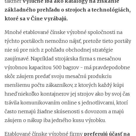
takmer
výlučne iba ako katalógy na získanie
základného prehľadu o strojoch a technológiách,
ktoré sa v Číne vyrábajú.
Mnohé etablované čínske výrobné spoločnosti na
týchto portáloch nemožno nájsť, pretože tieto portály
nie sú pre nich z pohľadu obchodnej stratégie
zaujímavé. Napríklad strojárska firma s mesačnou
výrobnou kapacitou 500 bagrov - má pravdepodobne
skôr záujem predať svoju mesačnú produkciu
menšiemu počtu zákazníkov, z ktorých každý kúpi
hneď niekoľko kontajnerov jej strojov ako by svoj čas
trávila komunikovaním online s jednotlivcami, ktorí
často nemajú žiadne skúsenosti s dovozom a majú
záujem o nákup iba jedného kusu výrobku.
Etablované čínske výrobné firmy
preferujú účasť na