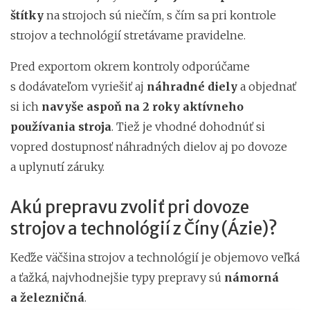
štítky
na strojoch sú niečím, s čím sa pri kontrole
strojov a technológií stretávame pravidelne.
Pred exportom okrem kontroly odporúčame
s dodávateľom vyriešiť aj
náhradné diely
a objednať
si ich
navyše aspoň na 2 roky aktívneho
používania stroja
. Tiež je vhodné dohodnúť si
vopred dostupnosť náhradných dielov aj po dovoze
a uplynutí záruky.
Akú prepravu zvoliť pri dovoze
strojov a technológií z Číny (Ázie)?
Keďže väčšina strojov a technológií je objemovo veľká
a ťažká, najvhodnejšie typy prepravy sú
námorná
a železničná
.