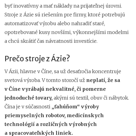
byť inovatívny a mať náklady na prijateľnej úrovni.
Stroje z Ázie sú riešením pre firmy, ktoré potrebujú
automatizovať výrobu alebo nahradiť staré,
opotrebované kusy novšími, výkonnejšími modelmi
a chcú skrátiť čas návratnosti investície.
Prečo stroje z Ázie?
V Ázii, hlavne v Číne, sa už desaťročia koncentruje
svetová výroba. V tomto storočí už
neplatí, že sa
v Číne vyrábajú nekvalitné, či pomerne
jednoduché tovary,
akými sú textil, obuv či nábytok.
Čína je v súčasnosti
„ťahúňom“ výroby
priemyselných robotov, medicínskych
technológií a rozličných výrobných
a spracovateľských liniek.