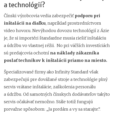
a technológií?
Čínski výrobcovia vedia zabezpečiť
podporu pri
inštalácii na diaľku
, napríklad prostredníctvom
video hovoru. Nevýhodou dovozu technológií z Ázie
je, že si importéri štandardne musia riešiť inštaláciu
a údržbu vo vlastnej réžii. No pri väčších investíciách
sú predajcovia ochotní
na náklady zákazníka
poslať technikov k inštalácii priamo na miesto.
Špecializované firmy ako Infinity Standard však
zabezpečujú pre dovážané stroje a technológie plný
servis vrátane inštalácie, zaškolenia personálu
a údržbu. Od samotných čínskych dodávateľov takýto
servis očakávať nemožno. Stále totiž fungujú
prevažne spôsobom: „Ja predám a vy sa starajte.“.