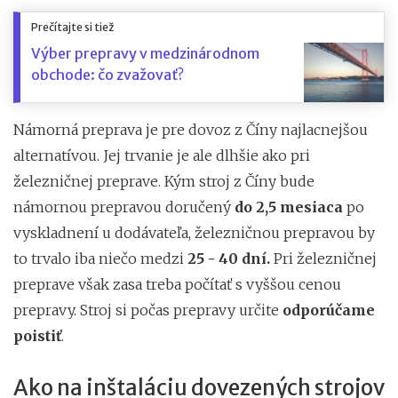
Prečítajte si tiež
Výber prepravy v medzinárodnom
obchode: čo zvažovať?
Námorná preprava je pre dovoz z Číny najlacnejšou
alternatívou. Jej trvanie je ale dlhšie ako pri
železničnej preprave. Kým stroj z Číny bude
námornou prepravou doručený
do 2,5 mesiaca
po
vyskladnení u dodávateľa, železničnou prepravou by
to trvalo iba niečo medzi
25 - 40 dní.
Pri železničnej
preprave však zasa treba počítať s vyššou cenou
prepravy. Stroj si počas prepravy určite
odporúčame
poistiť
.
Ako na inštaláciu dovezených strojov