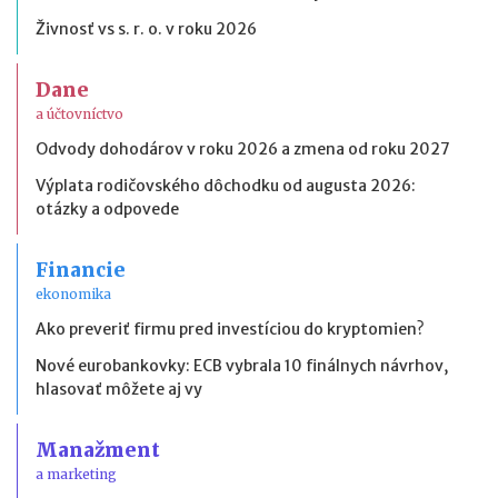
Živnosť vs s. r. o. v roku 2026
Dane
a účtovníctvo
Odvody dohodárov v roku 2026 a zmena od roku 2027
Výplata rodičovského dôchodku od augusta 2026:
otázky a odpovede
Financie
ekonomika
Ako preveriť firmu pred investíciou do kryptomien?
Nové eurobankovky: ECB vybrala 10 finálnych návrhov,
hlasovať môžete aj vy
Manažment
a marketing