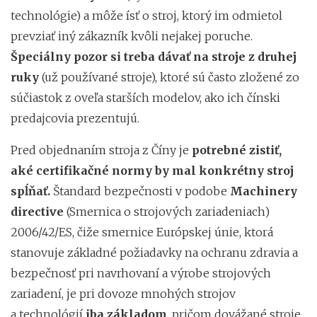
technológie) a môže ísť o stroj, ktorý im odmietol
prevziať iný zákazník kvôli nejakej poruche.
Špeciálny pozor si treba dávať na stroje z druhej
ruky
(už používané stroje), ktoré sú často zložené zo
súčiastok z oveľa starších modelov, ako ich čínski
predajcovia prezentujú.
Pred objednaním stroja z Číny je
potrebné zistiť,
aké certifikačné normy by mal konkrétny stroj
spĺňať.
Štandard bezpečnosti v podobe
Machinery
directive
(Smernica o strojových zariadeniach)
2006/42/ES, čiže smernice Európskej únie, ktorá
stanovuje základné požiadavky na ochranu zdravia a
bezpečnosť pri navrhovaní a výrobe strojových
zariadení, je pri dovoze mnohých strojov
a technológií
iba základom
, pričom dovážané stroje