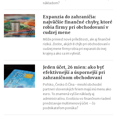
nákladom?
Expanzia do zahraničia:
najväčšie finančné chyby, ktoré
robia firmy pri obchodovaní v
cudzej mene
Môže priniesť nové príležitosti, ale aj finančné
riziká. Zistite, akých 8 chýb pri obchodovaní v
cudzej mene firmy robia pri expanzii do inej
krajiny a ako sa im vyhnúť.
Jeden účet, 26 mien: ako byť
efektívnejší a úspornejší pri
zahraničnom obchodovaní
Poľsko, Česko či Čína - mnohí obchodní
partneri slovenských firiem majú inú menu ako
euro. To znamená vyššie náklady aj
administratívu. Evolúciu vo finančnom riadení
predstavuje multimenový účet – čo
podnikateľom ponúka?