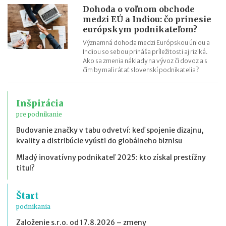
Dohoda o voľnom obchode
medzi EÚ a Indiou: čo prinesie
európskym podnikateľom?
Významná dohoda medzi Európskou úniou a
Indiou so sebou prináša príležitosti aj riziká.
Ako sa zmenia náklady na vývoz či dovoz a s
čím by mali rátať slovenskí podnikatelia?
Inšpirácia
pre podnikanie
Budovanie značky v tabu odvetví: keď spojenie dizajnu,
kvality a distribúcie vyústi do globálneho biznisu
Mladý inovatívny podnikateľ 2025: kto získal prestížny
titul?
Štart
podnikania
Založenie s.r.o. od 17.8.2026 – zmeny