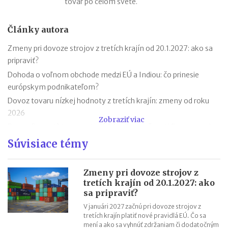
tovar po celom svete.
Články autora
Zmeny pri dovoze strojov z tretích krajín od 20.1.2027: ako sa
pripraviť?
Dohoda o voľnom obchode medzi EÚ a Indiou: čo prinesie
európskym podnikateľom?
Dovoz tovaru nízkej hodnoty z tretích krajín: zmeny od roku
2026
Zobraziť viac
Dovoz (import) tovaru z tretích krajín: možnosti financovania
Poskytovatelia logistických služieb v medzinárodnej preprave
Súvisiace témy
Osaka Expo 2025: ako sa pripraviť na návštevu svetovej
výstavy?
Zmeny pri dovoze strojov z
Preprava nebezpečného tovaru v medzinárodnom obchode
tretích krajín od 20.1.2027: ako
sa pripraviť?
Dovoz z Číny (Ázie) a reklamácie tovaru: ako postupovať?
V januári 2027 začnú pri dovoze strojov z
Kontrola dovozu z Číny (Ázie): význam a priebeh
tretích krajín platiť nové pravidlá EÚ. Čo sa
Výber prístavu pri importe tovaru z Číny a tretích krajín
mení a ako sa vyhnúť zdržaniam či dodatočným