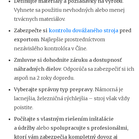
Definujte materiály a požiadavky na výrobu
.
Vyhnete sa použitiu nevhodných alebo menej
trvácnych materiálov.
Zabezpečte si
kontrolu dovážaného stroja
pred
exportom
. Najlepšie prostredníctvom
nezávislého kontrolóra v Číne.
Zmluvne si dohodnite záruku a dostupnosť
náhradných dielov
. Odporúča sa zabezpečiť si ich
aspoň na 2 roky dopredu.
Vyberajte správny typ prepravy
. Námorná je
lacnejšia, železničná rýchlejšia – stroj však vždy
poistite.
Počítajte s vlastným riešením inštalácie
a údržby
alebo
spolupracujte s profesionálmi,
ktorí vám zabezpečia kompletný dovoz aj