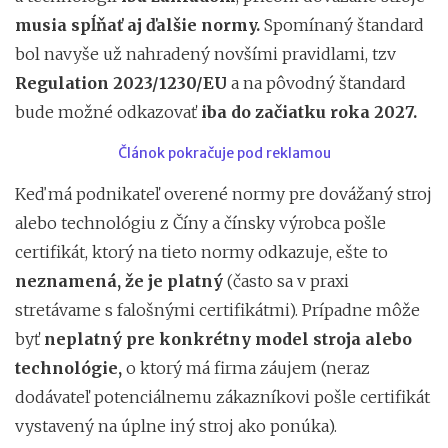
musia spĺňať aj ďalšie normy.
Spomínaný štandard
bol navyše už nahradený novšími pravidlami, tzv
Regulation 2023/1230/EU
a na pôvodný štandard
bude možné odkazovať
iba do začiatku roka 2027.
Článok pokračuje pod reklamou
Keď má podnikateľ overené normy pre dovážaný stroj
alebo technológiu z Číny a čínsky výrobca pošle
certifikát, ktorý na tieto normy odkazuje, ešte to
neznamená, že je platný
(často sa v praxi
stretávame s falošnými certifikátmi). Prípadne môže
byť
neplatný pre konkrétny model stroja alebo
technológie,
o ktorý má firma záujem (neraz
dodávateľ potenciálnemu zákazníkovi pošle certifikát
vystavený na úplne iný stroj ako ponúka).