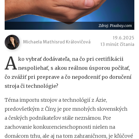
Zdroj: Pixabay.com
19.6.2025
Michaela Mathisrud Královičová
13 minút čítania
A
ko vybrať dodávateľa, na čo pri certifikácii
nespoliehať, s akou reálnou úsporou počítať,
čo zvážiť pri preprave a čo nepodceniť po doručení
stroja či technológie?
Téma importu strojov a technológií z Ázie,
predovšetkým z Číny, je pre mnohých slovenských
a českých podnikateľov stále neznámou. Pre
zachovanie konkurencieschopnosti nielen na
domácom trhu, ale aj na tom zahraničnom, je kľúčové