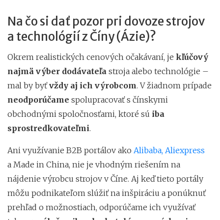
Na čo si dať pozor pri dovoze strojov
a technológií z Číny (Ázie)?
Okrem realistických cenových očakávaní, je
kľúčový
najmä výber dodávateľa
stroja alebo technológie –
mal by byť
vždy aj ich výrobcom
. V žiadnom prípade
neodporúčame
spolupracovať s čínskymi
obchodnými spoločnosťami, ktoré sú
iba
sprostredkovateľmi
.
Ani využívanie B2B portálov ako
Alibaba, Aliexpress
a Made in China, nie je vhodným riešením na
nájdenie výrobcu strojov v Číne. Aj keď tieto portály
môžu podnikateľom slúžiť na inšpiráciu a ponúknuť
prehľad o možnostiach, odporúčame ich využívať