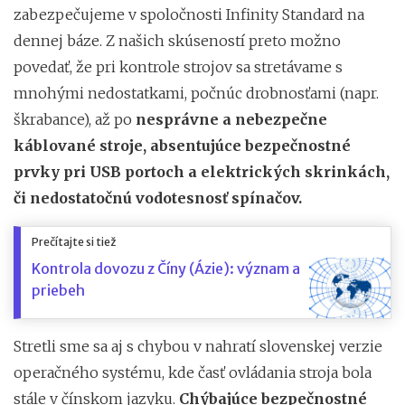
zabezpečujeme v spoločnosti Infinity Standard na
dennej báze. Z našich skúseností preto možno
povedať, že pri kontrole strojov sa stretávame s
mnohými nedostatkami, počnúc drobnosťami (napr.
škrabance), až po
nesprávne a nebezpečne
káblované stroje, absentujúce bezpečnostné
prvky pri USB portoch a elektrických skrinkách,
či nedostatočnú vodotesnosť spínačov.
Prečítajte si tiež
Kontrola dovozu z Číny (Ázie): význam a
priebeh
Stretli sme sa aj s chybou v nahratí slovenskej verzie
operačného systému, kde časť ovládania stroja bola
stále v čínskom jazyku.
Chýbajúce bezpečnostné