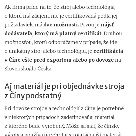
Ak firma príde na to, že stroj alebo technológia,
o ktorú má záujem, nie je certifikovaná podľa jej
požiadaviek, má
dve možnosti.
Prvou je
nájsť
dodávateľa, ktorý má platný certifikát.
Druhou
možnosťou, ktorú odporúčame v prípade, že ide
o unikátny stroj alebo technológiu, je
certifikácia
v Číne ešte pred exportom alebo po dovoze
na
Slovensko/do Česka.
Aj materiál je pri objednávke stroja
z Číny podstatný
Pri dovoze strojov a technológií z Číny je potrebné
v niektorých prípadoch zadefinovať aj materiál,
z ktorého bude vyrobený. Môže sa stať, že čínsky
výrobca používa na výrobu stroja lacnejší materiál,