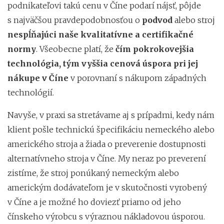
podnikateľovi takú cenu v Číne podarí nájsť, pôjde
s najväčšou pravdepodobnosťou o
podvod
alebo stroj
nespĺňajúci naše kvalitatívne a certifikačné
normy
. Všeobecne platí, že
čím pokrokovejšia
technológia, tým vyššia cenová úspora pri jej
nákupe v Číne
v porovnaní s nákupom západných
technológií.
Navyše, v praxi sa stretávame aj s prípadmi, kedy nám
klient pošle technickú špecifikáciu nemeckého alebo
amerického stroja a žiada o preverenie dostupnosti
alternatívneho stroja v Číne. My neraz po preverení
zistíme, že stroj ponúkaný nemeckým alebo
americkým dodávateľom je v skutočnosti vyrobený
v Číne a je možné ho doviezť priamo od jeho
čínskeho výrobcu s výraznou nákladovou úsporou.