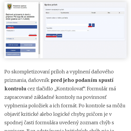
Po skompletizovaní príloh a vyplnení daňového
priznania, daňovník
pred jeho podaním spustí
kontrolu
cez tlačidlo „Kontrolovať“. Formulár má
zapracované základné kontroly na povinnosť
vyplnenia položiek a ich formát. Po kontrole sa môžu
objaviť kritické alebo logické chyby, pričom je v
spodnej časti formulára uvedený zoznam chýb s
popisom. Bez odstránenia kritických chýb nie je