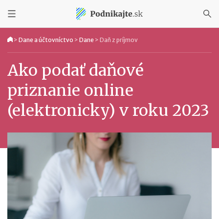
>
Dane a účtovníctvo
>
Dane
>
Daň z príjmov
Ako podať daňové
priznanie online
(elektronicky) v roku 2023