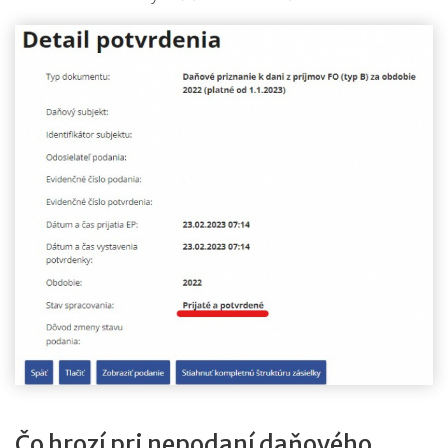
Čo hrozí pri nepodaní daňového