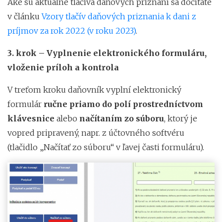
Aké sú aktuálne tlačivá daňových priznaní sa dočítate
v článku
Vzory tlačív daňových priznania k dani z
príjmov za rok 2022 (v roku 2023)
.
3. krok – Vyplnenie elektronického formuláru,
vloženie príloh a kontrola
V treťom kroku daňovník vyplní elektronický
formulár
ručne priamo do polí prostredníctvom
klávesnice
alebo
načítaním zo súboru
, ktorý je
vopred pripravený, napr. z účtovného softvéru
(tlačidlo „Načítať zo súboru“ v ľavej časti formuláru).