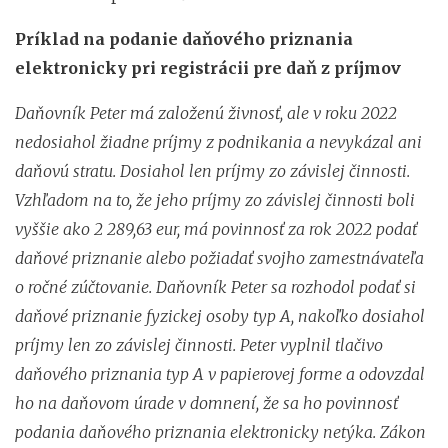
Príklad na podanie daňového priznania
elektronicky pri registrácii pre daň z príjmov
Daňovník Peter má založenú živnosť, ale v roku 2022
nedosiahol žiadne príjmy z podnikania a nevykázal ani
daňovú stratu. Dosiahol len príjmy zo závislej činnosti.
Vzhľadom na to, že jeho príjmy zo závislej činnosti boli
vyššie ako 2 289,63 eur, má povinnosť za rok 2022 podať
daňové priznanie alebo požiadať svojho zamestnávateľa
o ročné zúčtovanie. Daňovník Peter sa rozhodol podať si
daňové priznanie fyzickej osoby typ A, nakoľko dosiahol
príjmy len zo závislej činnosti. Peter vyplnil tlačivo
daňového priznania typ A v papierovej forme a odovzdal
ho na daňovom úrade v domnení, že sa ho povinnosť
podania daňového priznania elektronicky netýka. Zákon