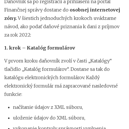
Daňovník sa po registrácii a prihlásení na portál
Finančnej správy dostane do
osobnej internetovej
zóny.
V šiestich jednoduchých krokoch uvádzame
návod, ako podať daňové priznania k dani z príjmov
za rok 2022:
1. krok – Katalóg formulárov
V prvom kroku daňovník zvolí v časti „Katalógy“
tlačidlo „Katalóg formulárov“. Dostane sa tak do
katalógu elektronických formulárov. Každý
elektronický formulár má zapracované nasledovné
funkcie:
načítanie údajov z XML súboru,
uloženie údajov do XML súboru,
vykonanie kontroly správnosti vyplnenia,