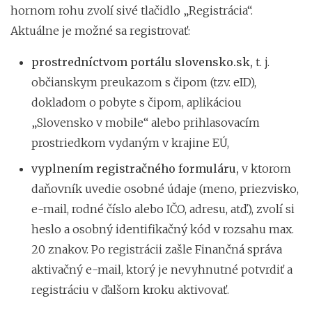
hornom rohu zvolí sivé tlačidlo „Registrácia“.
Aktuálne je možné sa registrovať:
prostredníctvom portálu slovensko.sk,
t. j.
občianskym preukazom s čipom (tzv. eID),
dokladom o pobyte s čipom, aplikáciou
„Slovensko v mobile“ alebo prihlasovacím
prostriedkom vydaným v krajine EÚ,
vyplnením registračného formuláru,
v ktorom
daňovník uvedie osobné údaje (meno, priezvisko,
e-mail, rodné číslo alebo IČO, adresu, atď.), zvolí si
heslo a osobný identifikačný kód v rozsahu max.
20 znakov. Po registrácii zašle Finančná správa
aktivačný e-mail, ktorý je nevyhnutné potvrdiť a
registráciu v ďalšom kroku aktivovať.