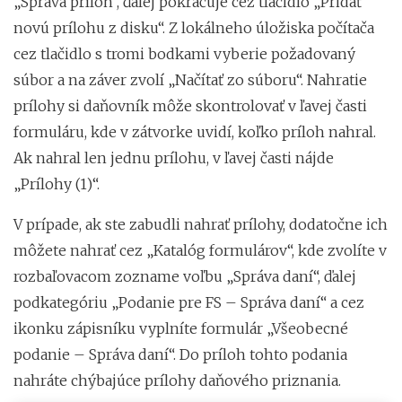
„Správa príloh“, ďalej pokračuje cez tlačidlo „Pridať
novú prílohu z disku“. Z lokálneho úložiska počítača
cez tlačidlo s tromi bodkami vyberie požadovaný
súbor a na záver zvolí „Načítať zo súboru“. Nahratie
prílohy si daňovník môže skontrolovať v ľavej časti
formuláru, kde v zátvorke uvidí, koľko príloh nahral.
Ak nahral len jednu prílohu, v ľavej časti nájde
„Prílohy (1)“.
V prípade, ak ste zabudli nahrať prílohy, dodatočne ich
môžete nahrať cez „Katalóg formulárov“, kde zvolíte v
rozbaľovacom zozname voľbu „Správa daní“, ďalej
podkategóriu „Podanie pre FS – Správa daní“ a cez
ikonku zápisníku vyplníte formulár „Všeobecné
podanie – Správa daní“. Do príloh tohto podania
nahráte chýbajúce prílohy daňového priznania.