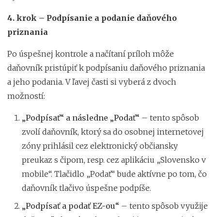
4. krok – Podpísanie a podanie daňového
priznania
Po úspešnej kontrole a načítaní príloh môže
daňovník pristúpiť k podpísaniu daňového priznania
a jeho podania. V ľavej časti si vyberá z dvoch
možností:
„Podpísať“ a následne „Podať“
– tento spôsob
zvolí daňovník, ktorý sa do osobnej internetovej
zóny prihlásil cez elektronický občiansky
preukaz s čipom, resp. cez aplikáciu „Slovensko v
mobile“. Tlačidlo „Podať“ bude aktívne po tom, čo
daňovník tlačivo úspešne podpíše.
„Podpísať a podať EZ-ou“
– tento spôsob využije