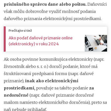
príslušného správcu dane alebo poštou.
Daňovníci
však môžu dobrovoľne využiť možnosť podania
daňového priznania elektronickými prostriedkami.
Prečítajte si tiež
Ako podať daňové priznanie online
(elektronicky) v roku 2024
Ak osoba povinne komunikujúca elektronicky (napr.
živnostník alebo s. r. o.) doručí podanie, ktoré má
štruktúrovanú predpísanú formu (napr. daňové
priznanie),
inak ako elektronickými
prostriedkami,
považuje sa takéto podanie
za
nedoručené
(napr. daňové priznanie doručené
mailom namiesto elektronického doručenia), preto sa
naň nebude prihliadať.