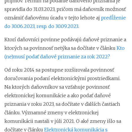
príjmov. Termín na podanie daňového priznania je
spravidla do 31.03.2023, pričom má daňovník možnosť
oznámiť daňovému úradu v tejto lehote aj
predĺženie
do 30.06.2023, resp. do 30.09.2023
.
Ktorí daňovníci povinne podávajú daňové priznanie a
ktorých sa povinnosť netýka sa dočítate v článku
Kto
(ne)musí podať daňové priznanie za rok 2022?
Od roku 2014 sa postupne rozširovala povinnosť
doručovania podaní elektronickými prostriedkami.
Na ktorých daňovníkov sa vzťahuje povinnosť
elektronickej komunikácie a ako podať daňové
priznania v roku 2023, sa dočítate v ďalších častiach
článku. Významné zmeny v elektronickej
komunikácii nastali v júli 2021. O aké zmeny išlo sa
dočítate v článku
Elektronická komunikácia s