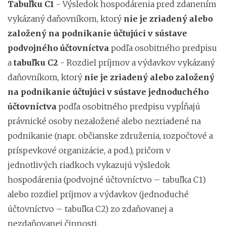
Tabuľku C1
- Výsledok hospodárenia pred zdanením
vykázaný daňovníkom, ktorý
nie je zriadený alebo
založený na podnikanie účtujúci v sústave
podvojného účtovníctva
podľa osobitného predpisu
a
tabuľku C2
- Rozdiel príjmov a výdavkov vykázaný
daňovníkom, ktorý
nie je zriadený alebo založený
na podnikanie účtujúci v sústave jednoduchého
účtovníctva
podľa osobitného predpisu
vypĺňajú
právnické osoby nezaložené alebo nezriadené na
podnikanie (napr. občianske združenia, rozpočtové a
príspevkové organizácie, a pod.), pričom v
jednotlivých riadkoch vykazujú výsledok
hospodárenia (podvojné účtovníctvo – tabuľka C1)
alebo rozdiel príjmov a výdavkov (jednoduché
účtovníctvo – tabuľka C2) zo zdaňovanej a
nezdaňovanej činnosti.