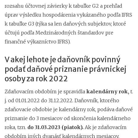
rozsahu účtovnej závierky k tabuľke G2 a prehľad
úprav výsledku hospodárenia vykázaného podľa IFRS
k tabuľke G3 (týka sa len daňových subjektov, ktoré
účtujú podľa Medzinárodných štandardov pre
finančné výkazníctvo IFRS).
V akej lehote je daňovník povinný
podať daňové priznanie právnickej
osoby za rok 2022
Zdaňovacím obdobím je spravidla
kalendárny rok,
t.
j. od 01.01.2022 do 31.12.2022. Daňovník, ktorého
zdaňovacie obdobie je kalendárny rok, podáva daňové
priznanie do 3 mesiacov od skončenia kalendárneho
roka, tzn.
do 31.03.2023 (piatok).
Ak je zdaňovacím
obdobím iných dvanásť kalendárnych mesiacov,