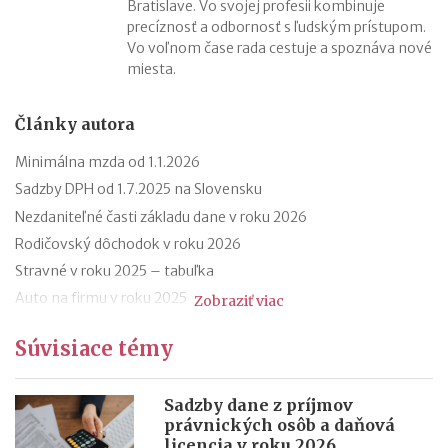
Bratislave. Vo svojej profesii kombinuje
precíznosť a odbornosť s ľudským prístupom.
Vo voľnom čase rada cestuje a spoznáva nové
miesta.
Články autora
Minimálna mzda od 1.1.2026
Sadzby DPH od 1.7.2025 na Slovensku
Nezdaniteľné časti základu dane v roku 2026
Rodičovský dôchodok v roku 2026
Stravné v roku 2025 – tabuľka
Auto na firmu v roku 2025
Zobraziť viac
Dávka (podpora) v nezamestnanosti v roku 2025
Súvisiace témy
Obmedzenie odpočtu DPH pri kúpe osobného auta
E-faktúra od roku 2027
Sadzby dane z príjmov
Hranica príjmov pre (ne)platenie odvodov do Sociálnej
právnických osôb a daňová
poisťovne za rok 2025 v roku 2026
licencia v roku 2026