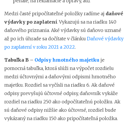
penále, na reklamácie a opravy, atď.
Medzi časté pripočítateľné položky radíme aj
daňové
výdavky po zaplatení
. Vykazujú sa na riadku 140
daňového priznania. Aké výdavky sú daňovo uznané
až po ich úhrade sa dočítate v článku
Daňové výdavky
po zaplatení v roku 2021 a 2022
.
Tabuľka B –
Odpisy hmotného majetku
je
pomocná tabuľka, ktorá slúži na výpočet rozdielu
medzi účtovnými a daňovými odpismi hmotného
majetku. Rozdiel sa vyčísli na riadku 6. Ak daňové
odpisy prevyšujú účtovné odpisy, daňovník vykáže
rozdiel na riadku 250 ako odpočítateľnú položku. Ak
sú daňové odpisy nižšie ako účtovné, rozdiel bude
vykázaný na riadku 150 ako pripočítateľná položka.