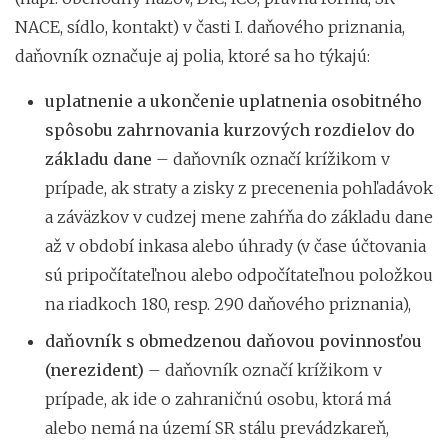
NACE, sídlo, kontakt) v časti I. daňového priznania,
daňovník označuje aj polia, ktoré sa ho týkajú:
uplatnenie a ukončenie uplatnenia osobitného
spôsobu zahrnovania kurzových rozdielov do
základu dane
– daňovník označí krížikom v
prípade, ak straty a zisky z precenenia pohľadávok
a záväzkov v cudzej mene zahŕňa do základu dane
až v období inkasa alebo úhrady (v čase účtovania
sú pripočítateľnou alebo odpočítateľnou položkou
na riadkoch 180, resp. 290 daňového priznania),
daňovník s obmedzenou daňovou povinnosťou
(nerezident)
– daňovník označí krížikom v
prípade, ak ide o zahraničnú osobu, ktorá má
alebo nemá na území SR stálu prevádzkareň,