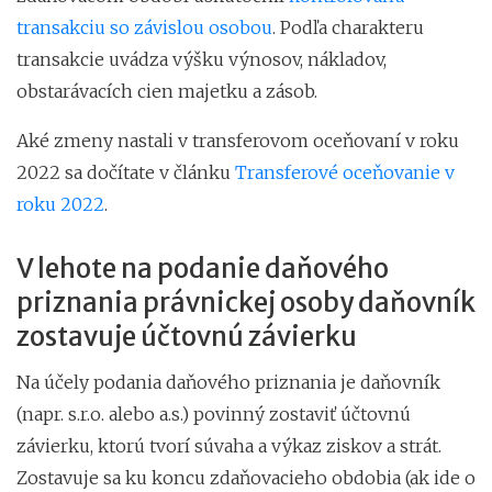
transakciu so závislou osobou
. Podľa charakteru
transakcie uvádza výšku výnosov, nákladov,
obstarávacích cien majetku a zásob.
Aké zmeny nastali v transferovom oceňovaní v roku
2022 sa dočítate v článku
Transferové oceňovanie v
roku 2022
.
V lehote na podanie daňového
priznania právnickej osoby daňovník
zostavuje účtovnú závierku
Na účely podania daňového priznania je daňovník
(napr. s.r.o. alebo a.s.) povinný zostaviť účtovnú
závierku, ktorú tvorí súvaha a výkaz ziskov a strát.
Zostavuje sa ku koncu zdaňovacieho obdobia (ak ide o