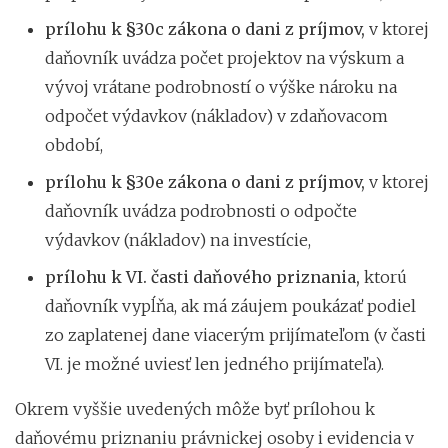
prílohu k §30c zákona o dani z príjmov,
v ktorej
daňovník uvádza počet projektov na výskum a
vývoj vrátane podrobností o výške nároku na
odpočet výdavkov (nákladov) v zdaňovacom
období,
prílohu k §30e zákona o dani z príjmov,
v ktorej
daňovník uvádza podrobnosti o odpočte
výdavkov (nákladov) na investície,
prílohu k VI. časti daňového priznania,
ktorú
daňovník vypĺňa, ak má záujem poukázať podiel
zo zaplatenej dane viacerým prijímateľom (v časti
VI. je možné uviesť len jedného prijímateľa).
Okrem vyššie uvedených môže byť prílohou k
daňovému priznaniu právnickej osoby i evidencia v