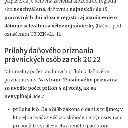
prípade, ak je účtovná závierka uložená do registra
ako
neschválená,
daňovník
najneskôr do 15
pracovných dní uloží v registri aj oznámenie o
dátume schválenia účtovnej závierky
(tlačivo pod
označením UZOZNv21_1).
Prílohy daňového priznania
právnických osôb za rok 2022
Minimálny počet povinných príloh k daňovému
priznaniu sú 4.
Na strane 13 daňového priznania
sa uvedie počet príloh 4 aj vtedy, ak sa
nevypĺňajú.
Ide o:
prílohu k § 13a a §13b zákona o dani z príjmov,
v
ktorej sa uvádza výška oslobodenia výnosov, napr.
pri použití vynálezu chráneného patentom,