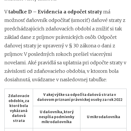
V
tabuľke D – Evidencia a odpočet straty
má
možnosť daňovník odpočítať (umoriť) daňové straty z
predchádzajúcich zdaňovacích období a znížiť si tak
základ dane z príjmov právnických osôb. Odpočet
daňovej straty je upravený v § 30 zákona o dani z
príjmov. V posledných rokoch prešiel viacerými
novelami. Aké pravidlá sa uplatnia pri odpočte straty v
závislosti od zdaňovacieho obdobia, v ktorom bola
dosiahnutá, uvádzame v nasledovnej tabuľke:
V akej výške sa odpočíta daňová strata v
Zdaňovacie
daňovom priznaní právnickej osoby za rok 2022
obdobie, za
ktoré bola
vykázaná
U daňovníka, ktorý
daňová
nespĺňa podmienky
U mikrodaňovníka
strata
mikrodaňovníka