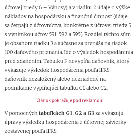
účtovej triedy 6 – Výnosy) a v riadku 2 údaje o výške
nákladov na hospodársku a finančnú činnosť (údaje
sa čerpajú z účtovníctva, konkrétne z účtovej triedy 5
s výnimkou účtov 591, 592 a 595). Rozdiel týchto súm
je obsahom riadku 3 a súčasne sa prenáša na riadok
100 daňového priznania. Ide o výsledok hospodárenia
pred zdanením. Tabuľku F nevypĺňa daňovník, ktorý
vykazuje výsledok hospodárenia podľa IFRS,
daňovník nezaložený alebo nezriadený na
podnikanie vyplňujúci tabuľku C1 alebo C2.
Článok pokračuje pod reklamou
V pomocných
tabuľkách G1, G2 a G3
sa vykazujú
úpravy výsledku hospodárenia z účtovnej závierky
zostavenej podľa IFRS.