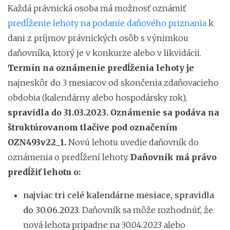
Každá právnická osoba má možnosť oznámiť
predĺženie lehoty na podanie daňového priznania
k
dani z príjmov právnických osôb s výnimkou
daňovníka, ktorý je v konkurze alebo v likvidácii.
Termín na oznámenie predĺženia lehoty je
najneskôr do 3 mesiacov od skončenia zdaňovacieho
obdobia (kalendárny alebo hospodársky rok),
spravidla do 31.03.2023. Oznámenie sa podáva na
štruktúrovanom tlačive pod označením
OZN493v22_1.
Novú lehotu uvedie daňovník do
oznámenia o predĺžení lehoty.
Daňovník má právo
predĺžiť lehotu o:
najviac tri celé kalendárne mesiace, spravidla
do 30.06.2023.
Daňovník sa môže rozhodnúť, že
nová lehota pripadne na 30.04.2023 alebo