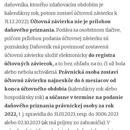
daňovníka, ktorého zdaňovacím obdobím je
kalendárny rok, potom zostaví účtovnú závierku k
31.12.2022).
Účtovná závierka nie je prílohou
daňového priznania.
Podáva sa osobitnom tlačive,
pričom prílohou podania účtovnej závierku sú
poznámky. Daňovník má povinnosť zostavenú
účtovnú závierku uložiť elektronicky
do registra
účtovných závierok,
a to bez ohľadu na to, či už bola
alebo nebola schválená.
Právnická osoba zostaví
účtovnú závierku najneskôr do 6 mesiacov od
konca účtovného obdobia
(kalendárny rok alebo
hospodársky rok)
a súčasne v termíne na podanie
daňového priznania právnickej osoby za rok
2022,
t. j. spravidla do 31.03.2023, resp. do 30.06.2023
alebo 02.10.2023 (ak má príjmy zo zahraničia). V