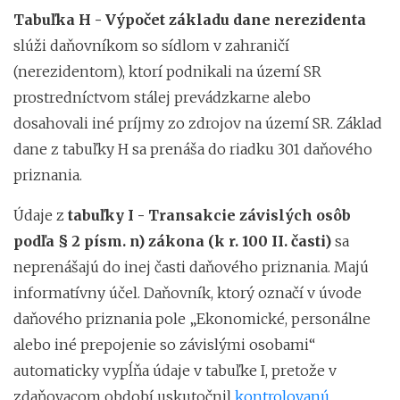
Tabuľka H - Výpočet základu dane nerezidenta
slúži daňovníkom so sídlom v zahraničí
(nerezidentom), ktorí podnikali na území SR
prostredníctvom stálej prevádzkarne alebo
dosahovali iné príjmy zo zdrojov na území SR. Základ
dane z tabuľky H sa prenáša do riadku 301 daňového
priznania.
Údaje z
tabuľky I - Transakcie závislých osôb
podľa § 2 písm. n) zákona (k r. 100 II. časti)
sa
neprenášajú do inej časti daňového priznania. Majú
informatívny účel. Daňovník, ktorý označí v úvode
daňového priznania pole „Ekonomické, personálne
alebo iné prepojenie so závislými osobami“
automaticky vypĺňa údaje v tabuľke I, pretože v
zdaňovacom období uskutočnil
kontrolovanú