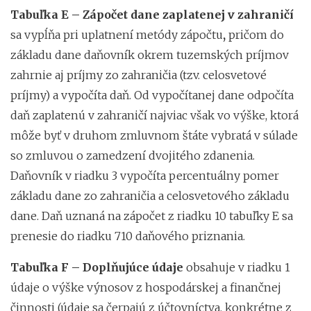
Tabuľka E – Zápočet dane zaplatenej v zahraničí
sa vypĺňa pri uplatnení metódy zápočtu
,
pričom do
základu dane daňovník okrem tuzemských príjmov
zahrnie aj príjmy zo zahraničia (tzv. celosvetové
príjmy) a vypočíta daň. Od vypočítanej dane odpočíta
daň zaplatenú v zahraničí najviac však vo výške, ktorá
môže byť v druhom zmluvnom štáte vybratá v súlade
so zmluvou o zamedzení dvojitého zdanenia.
Daňovník v riadku 3 vypočíta percentuálny pomer
základu dane zo zahraničia a celosvetového základu
dane. Daň uznaná na zápočet z riadku 10 tabuľky E sa
prenesie do riadku 710 daňového priznania.
Tabuľka F – Doplňujúce údaje
obsahuje v riadku 1
údaje o výške výnosov z hospodárskej a finančnej
činnosti (údaje sa čerpajú z účtovníctva, konkrétne z