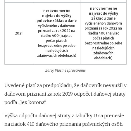
nerovnomerne
nerovnomerne
najviac do výšky
najviac do výšky
základu dane
polovice základu dane
vyčísleného v daňovom
vyčísleného v daňovom
priznaní za rok 2022 na
priznaní za rok 2022 na
2021
riadku 400 (najviac
riadku 400 (najviac
počas piatich
počas piatich
bezprostredne po sebe
bezprostredne po sebe
nasledujúcich
nasledujúcich
zdaňovacích
zdaňovacích obdobiach)
obdobiach)
Zdroj: Vlastné spracovanie
Uvedené platí za predpokladu, že daňovník nevyužil v
daňovom priznaní za rok 2019 odpočet daňovej straty
podľa „lex korona“.
Výška odpočtu daňovej straty z tabuľky D sa prenesie
na riadok 410 daňového priznania právnických osôb.