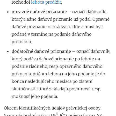
rozhodol
lehotu predĺžiť
,
opravné daňové priznanie
– označí daňovník,
ktorý riadne daňové priznanie už podal. Opravné
daňové priznanie nahrádza riadne a musí byť
podané v termíne na podanie daňového
priznania,
dodatočné daňové priznanie
– označí daňovník,
ktorý podáva daňové priznanie po lehote na
podanie riadneho, resp. opravného daňového
priznania, pričom lehota na jeho podanie je do
konca nasledujúceho mesiaca po zistení
skutočností, ktoré zakladajú povinnosť, resp.
možnosť jeho podania.
Okrem identifikačných údajov právnickej osoby
(napr. obchodný názov, DIČ, IČO, právna forma, SK