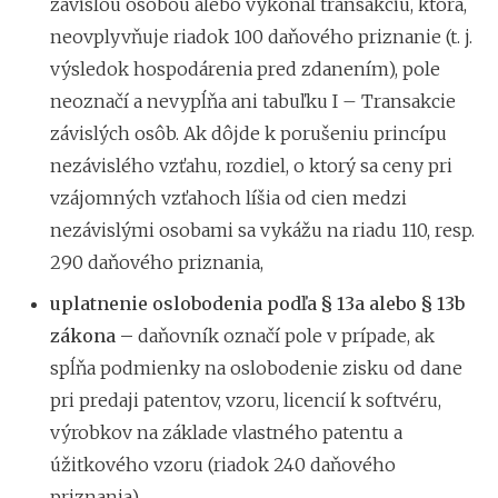
závislou osobou alebo vykonal transakciu, ktorá,
neovplyvňuje riadok 100 daňového priznanie (t. j.
výsledok hospodárenia pred zdanením), pole
neoznačí a nevypĺňa ani tabuľku I – Transakcie
závislých osôb. Ak dôjde k porušeniu princípu
nezávislého vzťahu, rozdiel, o ktorý sa ceny pri
vzájomných vzťahoch líšia od cien medzi
nezávislými osobami sa vykážu na riadu 110, resp.
290 daňového priznania,
uplatnenie oslobodenia podľa § 13a alebo § 13b
zákona –
daňovník označí pole v prípade, ak
spĺňa podmienky na oslobodenie zisku od dane
pri predaji patentov, vzoru, licencií k softvéru,
výrobkov na základe vlastného patentu a
úžitkového vzoru (riadok 240 daňového
priznania),