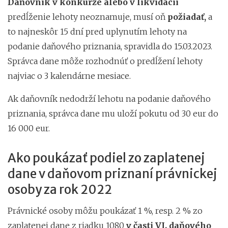
Daňovník v konkurze alebo v likvidácii
predĺženie lehoty neoznamuje, musí oň
požiadať,
a
to najneskôr 15 dní pred uplynutím lehoty na
podanie daňového priznania, spravidla do 15.03.2023.
Správca dane môže rozhodnúť o predĺžení lehoty
najviac o 3 kalendárne mesiace.
Ak daňovník nedodrží lehotu na podanie daňového
priznania, správca dane mu uloží pokutu od 30 eur do
16 000 eur.
Ako poukázať podiel zo zaplatenej
dane v daňovom priznaní právnickej
osoby za rok 2022
Právnické osoby môžu poukázať 1 %, resp. 2 % zo
zaplatenej dane z riadku 1080
v časti VI. daňového