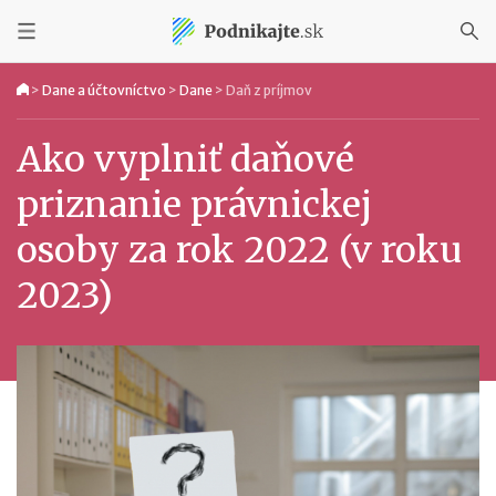
>
Dane a účtovníctvo
>
Dane
>
Daň z príjmov
Ako vyplniť daňové
priznanie právnickej
osoby za rok 2022 (v roku
2023)