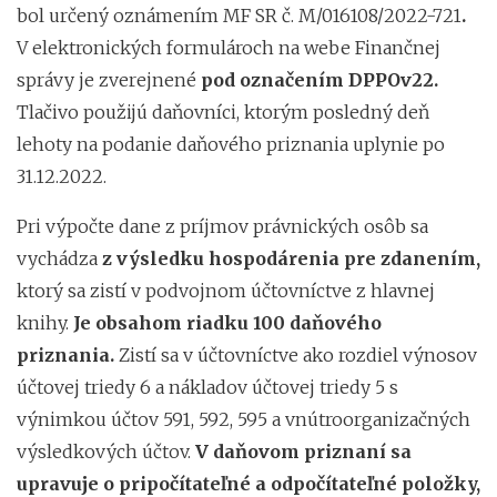
bol určený oznámením MF SR č. M/016108/2022-721
.
V elektronických formulároch na webe Finančnej
správy je zverejnené
pod označením DPPOv22.
Tlačivo použijú daňovníci, ktorým posledný deň
lehoty na podanie daňového priznania uplynie po
31.12.2022.
Pri výpočte dane z príjmov právnických osôb sa
vychádza
z výsledku hospodárenia pre zdanením,
ktorý sa zistí v podvojnom účtovníctve z hlavnej
knihy.
Je obsahom riadku 100 daňového
priznania.
Zistí sa v účtovníctve ako rozdiel výnosov
účtovej triedy 6 a nákladov účtovej triedy 5 s
výnimkou účtov 591, 592, 595 a vnútroorganizačných
výsledkových účtov.
V daňovom priznaní sa
upravuje o pripočítateľné a odpočítateľné položky,