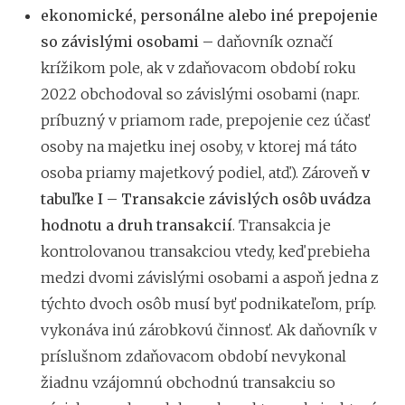
ekonomické, personálne alebo iné prepojenie
so závislými osobami –
daňovník označí
krížikom pole, ak v zdaňovacom období roku
2022 obchodoval so závislými osobami (napr.
príbuzný v priamom rade, prepojenie cez účasť
osoby na majetku inej osoby, v ktorej má táto
osoba priamy majetkový podiel, atď.). Zároveň
v
tabuľke I – Transakcie závislých osôb uvádza
hodnotu a druh transakcií
. Transakcia je
kontrolovanou transakciou vtedy, keď prebieha
medzi dvomi závislými osobami a aspoň jedna z
týchto dvoch osôb musí byť podnikateľom, príp.
vykonáva inú zárobkovú činnosť. Ak
daňovník v
príslušnom zdaňovacom období nevykonal
žiadnu vzájomnú obchodnú transakciu so