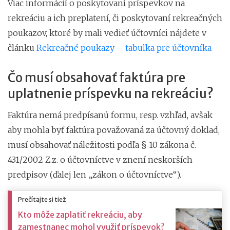
Viac informácií o poskytovaní príspevkov na
rekreáciu a ich preplatení, či poskytovaní rekreačných
poukazov, ktoré by mali vedieť účtovníci nájdete v
článku
Rekreačné poukazy – tabuľka pre účtovníka
Čo musí obsahovať faktúra pre
uplatnenie príspevku na rekreáciu?
Faktúra nemá predpísanú formu, resp. vzhľad, avšak
aby mohla byť faktúra považovaná za účtovný doklad,
musí obsahovať náležitosti podľa § 10 zákona č.
431/2002 Z.z. o účtovníctve v znení neskorších
predpisov (ďalej len „zákon o účtovníctve“).
Prečítajte si tiež
Kto môže zaplatiť rekreáciu, aby
zamestnanec mohol využiť príspevok?