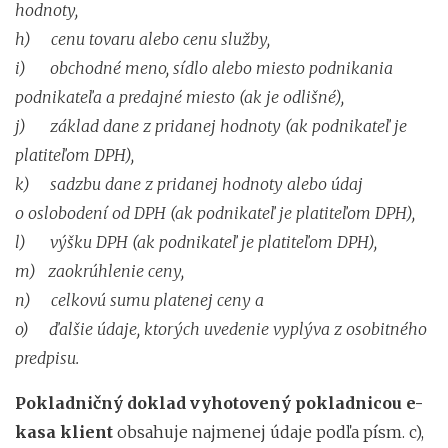
hodnoty,
h)
cenu tovaru alebo cenu služby,
i)
obchodné meno, sídlo alebo miesto podnikania
podnikateľa a predajné miesto (ak je odlišné),
j)
základ dane z pridanej hodnoty (ak podnikateľ je
platiteľom DPH),
k)
sadzbu dane z pridanej hodnoty alebo údaj
o oslobodení od DPH (ak podnikateľ je platiteľom DPH),
l)
výšku DPH (ak podnikateľ je platiteľom DPH),
m)
zaokrúhlenie ceny,
n)
celkovú sumu platenej ceny a
o)
ďalšie údaje, ktorých uvedenie vyplýva z osobitného
predpisu.
Pokladničný doklad vyhotovený pokladnicou e-
kasa klient
obsahuje najmenej údaje podľa písm. c),