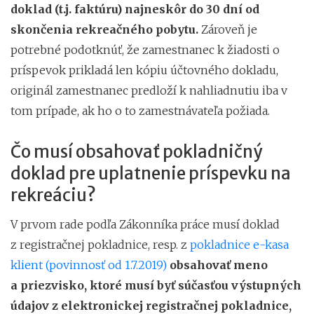
doklad (t.j. faktúru) najneskôr do 30 dní od
skončenia rekreačného pobytu.
Zároveň je
potrebné podotknúť, že zamestnanec k žiadosti o
príspevok prikladá len kópiu účtovného dokladu,
originál zamestnanec predloží k nahliadnutiu iba v
tom prípade, ak ho o to zamestnávateľa požiada.
Čo musí obsahovať pokladničný
doklad pre uplatnenie príspevku na
rekreáciu?
V prvom rade podľa Zákonníka práce musí doklad
z registračnej pokladnice, resp. z
pokladnice e-kasa
klient (povinnosť od 1.7.2019)
obsahovať meno
a priezvisko, ktoré musí byť súčasťou výstupných
údajov z elektronickej registračnej pokladnice,