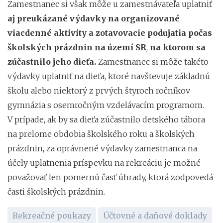
Zamestnanec si však môže u zamestnávateľa uplatniť
aj preukázané výdavky na organizované
viacdenné aktivity a zotavovacie podujatia počas
školských prázdnin na území SR
,
na ktorom sa
zúčastnilo jeho dieťa.
Zamestnanec si môže takéto
výdavky uplatniť na dieťa, ktoré navštevuje základnú
školu alebo niektorý z prvých štyroch ročníkov
gymnázia s osemročným vzdelávacím programom.
V prípade, ak by sa dieťa zúčastnilo detského tábora
na prelome obdobia školského roku a školských
prázdnin, za oprávnené výdavky zamestnanca na
účely uplatnenia príspevku na rekreáciu je možné
považovať len pomernú časť úhrady, ktorá zodpovedá
časti školských prázdnin.
Rekreačné poukazy
Účtovné a daňové doklady