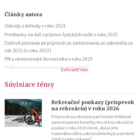
Články autora
Odvody z dohody v roku 2023
Preddavky na daň z príjmov fyzických osôb v roku 2023
Daňové priznanie pri príjmoch zo zamestnania zo zahraničia za
rok 2022 (v roku 2023)
PN a nemocenské živnostníka v roku 2023
Podpora v nezamestnanosti v roku 2023
Zobraziť viac
Odklad daňového priznania za rok 2022 (v roku 2023) – vzor
Súvisiace témy
Ročné zúčtovanie dane za rok 2022 (v roku 2023)
Výpočet čistej mzdy v roku 2023
Daňový bonus na dieťa od 1.1.2023 – príklady
Rekreačné poukazy (príspevok
na rekreáciu) v roku 2026
Daňový bonus na dieťa od 1.1.2023
Príspevok na rekreáciu patrí medzi obľúbené
zamestnanecké benefity. Kto má na rekreačný
poukaz v roku 2026 nárok, aká je jeho
maximálna výška a aké podmienky je potrebné
splniť na jeho získanie?