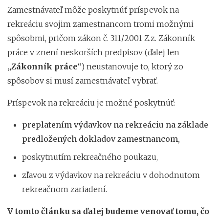
Zamestnávateľ môže poskytnúť príspevok na
rekreáciu svojim zamestnancom tromi možnými
spôsobmi, pričom zákon č. 311/2001 Z.z. Zákonník
práce v znení neskorších predpisov (ďalej len
„
Zákonník práce
“) neustanovuje to, ktorý zo
spôsobov si musí zamestnávateľ vybrať.
Príspevok na rekreáciu je možné poskytnúť:
preplatením výdavkov na rekreáciu na základe
predložených dokladov zamestnancom,
poskytnutím rekreačného poukazu,
zľavou z výdavkov na rekreáciu v dohodnutom
rekreačnom zariadení.
V tomto článku sa ďalej budeme venovať tomu, čo