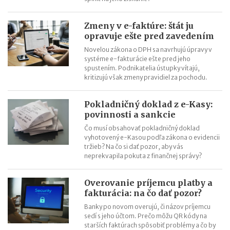
Zmeny v e-faktúre: štát ju
opravuje ešte pred zavedením
Novelou zákona o DPH sa navrhujú úpravy v
systéme e-fakturácie ešte pred jeho
spustením. Podnikatelia ústupky vítajú,
kritizujú však zmeny pravidiel za pochodu.
Pokladničný doklad z e-Kasy:
povinnosti a sankcie
Čo musí obsahovať pokladničný doklad
vyhotovený e-Kasou podľa zákona o evidencii
tržieb? Na čo si dať pozor, aby vás
neprekvapila pokuta z finančnej správy?
Overovanie príjemcu platby a
fakturácia: na čo dať pozor?
Banky po novom overujú, či názov príjemcu
sedí s jeho účtom. Prečo môžu QR kódy na
starších faktúrach spôsobiť problémy a čo by