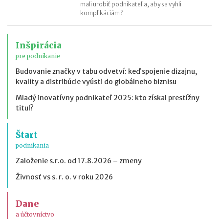
mali urobiť podnikatelia, aby sa vyhli
komplikáciám?
Inšpirácia
pre podnikanie
Budovanie značky v tabu odvetví: keď spojenie dizajnu,
kvality a distribúcie vyústi do globálneho biznisu
Mladý inovatívny podnikateľ 2025: kto získal prestížny
titul?
Štart
podnikania
Založenie s.r.o. od 17.8.2026 – zmeny
Živnosť vs s. r. o. v roku 2026
Dane
a účtovníctvo