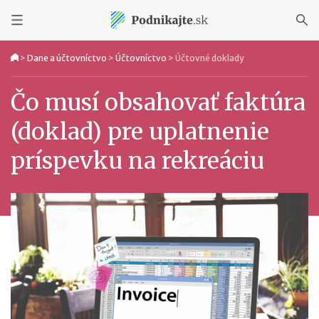
>
Dane a účtovníctvo
>
Účtovníctvo
>
Účtovné doklady
Čo musí obsahovať faktúra
(doklad) pre uplatnenie
príspevku na rekreáciu