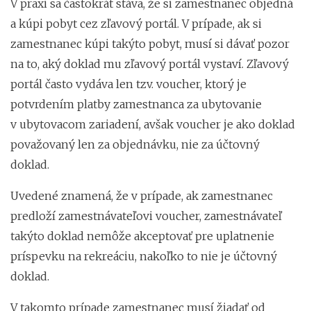
V praxi sa častokrát stáva, že si zamestnanec objedná
a kúpi pobyt cez zľavový portál. V prípade, ak si
zamestnanec kúpi takýto pobyt, musí si dávať pozor
na to, aký doklad mu zľavový portál vystaví. Zľavový
portál často vydáva len tzv. voucher, ktorý je
potvrdením platby zamestnanca za ubytovanie
v ubytovacom zariadení, avšak voucher je ako doklad
považovaný len za objednávku, nie za účtovný
doklad.
Uvedené znamená, že v prípade, ak zamestnanec
predloží zamestnávateľovi voucher, zamestnávateľ
takýto doklad nemôže akceptovať pre uplatnenie
príspevku na rekreáciu, nakoľko to nie je účtovný
doklad.
V takomto prípade zamestnanec musí žiadať od