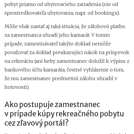
pobyt priamo od ubytovacieho zariadenia (nie od
sprostredkovateľa ubytovania, napr. od bookingu).
Môže však nastať aj taká situácia, že zálohovú platbu
za zamestnanca uhradí jeho kamarát. V tomto
prípade, zamestnávateľ takýto doklad nemôže
považovať za doklad preukazujúci nárok na príspevok
na rekreáciu (ani keby zamestnanec doložil k výpisu z
bankového účtu kamaráta, čestné vyhlásenie o tom,
že mu zamestnanec predmetnú zálohu uhradil v
hotovosti).
Ako postupuje zamestnanec
v prípade kúpy rekreačného pobytu
cez zľavový portál?