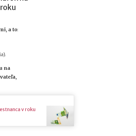
 roku
i, a to
:
a).
u na
vateľa,
estnanca v roku