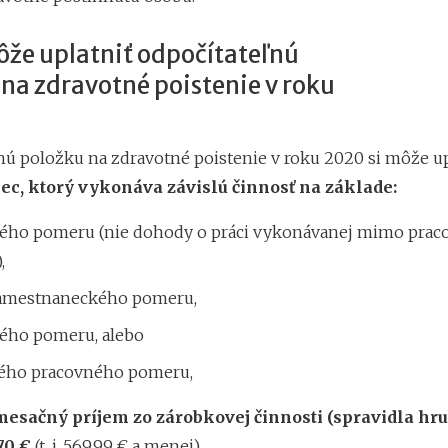
ôže uplatniť odpočítateľnú
na zdravotné poistenie v roku
nú položku na zdravotné poistenie v roku 2020 si môže up
c, ktorý vykonáva závislú činnosť na základe:
ého pomeru (nie dohody o práci vykonávanej mimo pra
,
amestnaneckého pomeru,
ého pomeru, alebo
ho pracovného pomeru,
mesačný príjem zo zárobkovej činnosti (spravidla hru
70 €
(t. j. 569,99 € a menej).