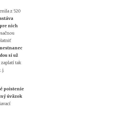
m
i
enila z 520
e
astáva
n
?
 pre nich
esačnou
latniť
Z
a
amestnanec
r
ou si už
i
a
 zaplatí tak
ď
j.
o
v
a
n
é poistenie
i
vný úväzok
e
f
iavací
i
r