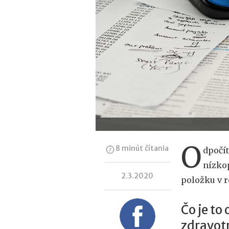
O
8 minút čítania
dpočít
nízkop
2.3.2020
položku v 
Čo je to
zdravot