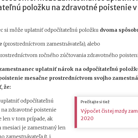
teľnú položku na zdravotné poistenie v
 si môže uplatniť odpočítateľnú položku
dvoma spôsobm
e
(prostredníctvom zamestnávateľa), alebo
rostredníctvom ročného zúčtovania zdravotného poisteni
 zamestnanec uplatniť nárok na odpočítateľnú položk
poistenie mesačne prostredníctvom svojho zamestná
, že:
uplatniť odpočítateľnú
Prečítajte si tiež
 na zdravotné poistenie
Výpočet čistej mzdy zam
2020
 len v tom prípade, ak
 mesiaci je zamestnaný len
o zamestnávateľa (t. j.