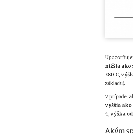
Upozorňuje
nižšia ako
380 €, výš
základu).
V prípade,
a
vyššia ako 
€,
výška odp
Akým sp