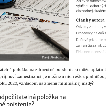
Zároveň odovzdáva 
výučbou odbornýc
obchodnej akadémi
Články autora
Odvody z dohody v
Preddavky na daň z
Daňové priznanie p
zahraničia za rok 2
PN a nemocenské ž
Zdroj: Pixabay.com
Podpora v nezames
Odklad daňového pr
ateľnú položku na zdravotné poistenie si môžu uplatniť 
vzor
ríjmoví zamestnanci. Je možné u nich ešte uplatniť od
Ročné zúčtovanie d
roku 2020, vzhľadom na zmenu minimálnej mzdy?
Výpočet čistej mzd
Daňový bonus na di
 odpočítateľná položka na
Daňový bonus na di
né poistenie?