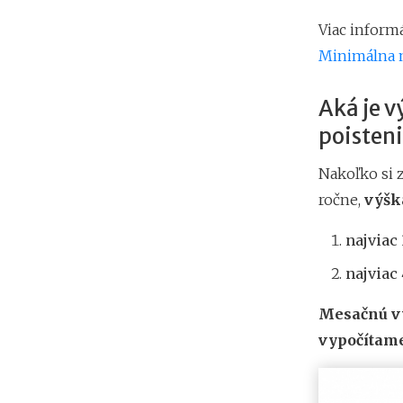
Viac inform
Minimálna m
Aká je v
poisten
Nakoľko si 
ročne,
výška
najviac
najviac
Mesačnú vý
vypočítame