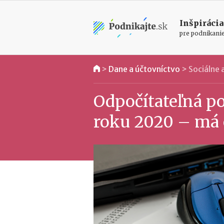
Inšpirácia
pre podnikani
>
Dane a účtovníctvo
>
Sociálne
Odpočítateľná po
roku 2020 – má