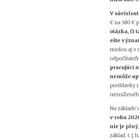
V súvislos
€ na 580 € 
otázka, či 
ešte význ
mzdou aj v r
odpočítateľ
pracujúci 
nemôže upl
preddavky na
nezníženého
Na základe 
v roku 202
nie je plný
základ, t. j.