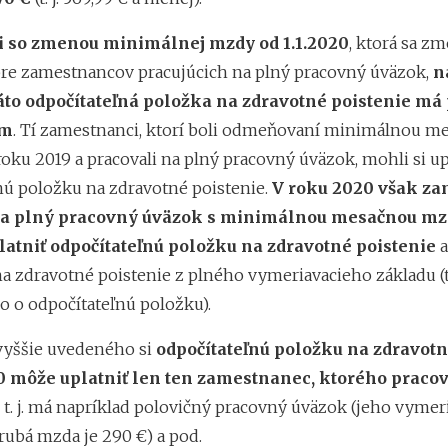
ti so zmenou minimálnej mzdy od 1.1.2020
, ktorá sa zm
pre zamestnancov pracujúcich na plný pracovný úväzok,
n
táto odpočítateľná položka na zdravotné poistenie má
am
. Tí zamestnanci, ktorí boli odmeňovaní minimálnou m
oku 2019 a pracovali na plný pracovný úväzok, mohli si up
nú položku na zdravotné poistenie.
V roku 2020 však z
na plný pracovný úväzok s minimálnou mesačnou mzd
atniť odpočítateľnú položku na zdravotné poistenie
a
 zdravotné poistenie z plného vymeriavacieho základu (t. 
 o odpočítateľnú položku).
vyššie uvedeného si
odpočítateľnú položku na zdravotn
0 môže uplatniť len ten zamestnanec, ktorého praco
, t. j. má napríklad polovičný pracovný úväzok (jeho vymer
 hrubá mzda je 290 €) a pod.