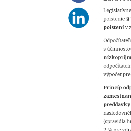
Legislatívn
poistenie
§ 
poistení
v 
Odpočítateľ
s účinnosťo
nízkopríj
odpočítateľ
výpočet pre
Princíp odp
zamestnanc
preddavky 
nasledovnéh
(spravidla h
2 % pre zdr