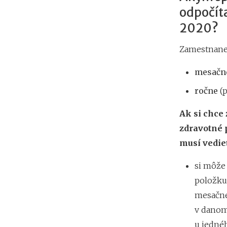
odpočíta
2020?
Zamestnanec
mesačn
ročne
(p
Ak si chce
zdravotné 
musí vedieť
si môže 
položku
mesačne
v danom
u jednéh