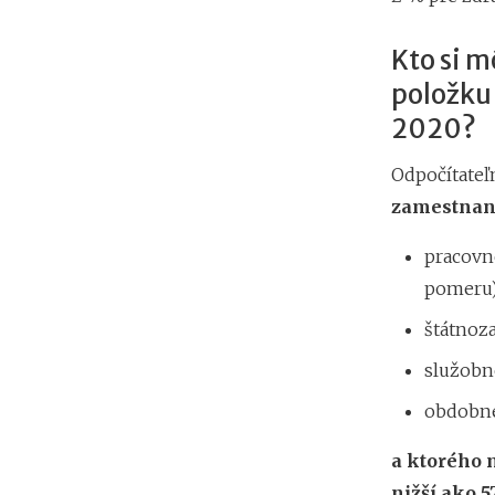
Kto si m
položku 
2020?
Odpočítateľ
zamestnane
pracovn
pomeru)
štátnoz
služobn
obdobné
a ktorého 
nižší ako 5