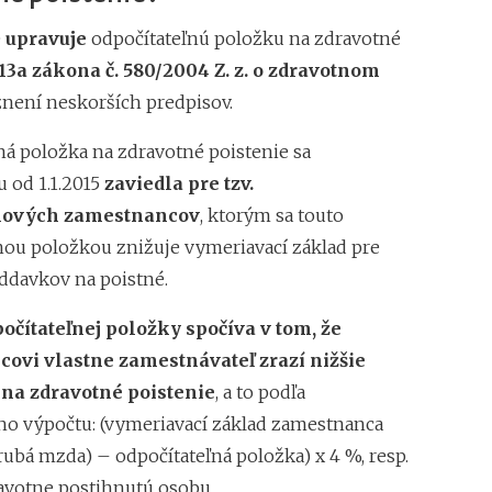
e
upravuje
odpočítateľnú položku na zdravotné
13a zákona č. 580/2004 Z. z. o zdravotnom
znení neskorších predpisov.
ná položka na zdravotné poistenie sa
u od 1.1.2015
zaviedla pre tzv.
mových zamestnancov
, ktorým sa touto
nou položkou znižuje vymeriavací základ pre
ddavkov na poistné.
očítateľnej položky spočíva v tom, že
ovi vlastne zamestnávateľ zrazí nižšie
na zdravotné poistenie
, a to podľa
o výpočtu: (vymeriavací základ zamestnanca
rubá mzda) – odpočítateľná položka) x 4 %, resp.
avotne postihnutú osobu.