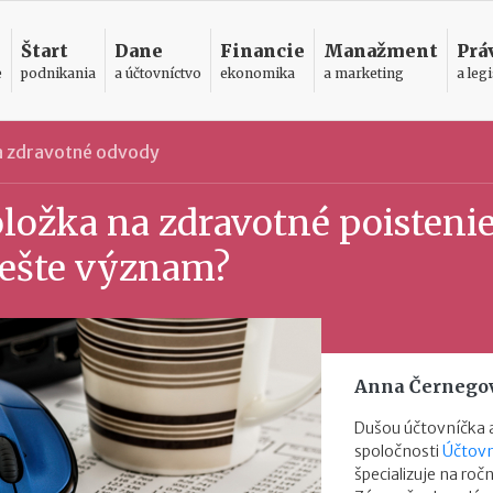
Štart
Dane
Financie
Manažment
Prá
e
podnikania
a účtovníctvo
ekonomika
a marketing
a legi
 a zdravotné odvody
ložka na zdravotné poistenie
 ešte význam?
Anna Černego
Dušou účtovníčka a
spoločnosti
Účtovn
špecializuje na roč