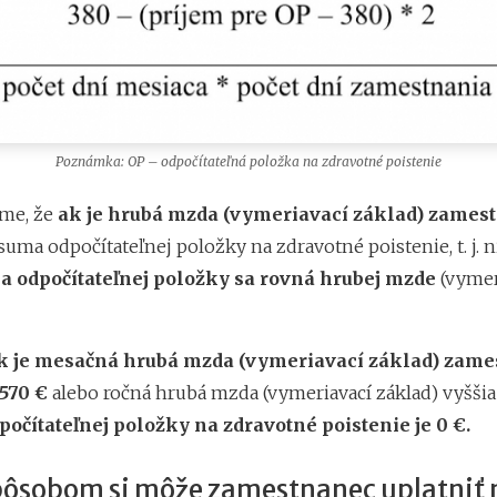
Poznámka: OP – odpočítateľná položka na zdravotné poistenie
me, že
ak je hrubá mzda (vymeriavací základ) zames
suma odpočítateľnej položky na zdravotné poistenie, t. j. n
ka odpočítateľnej položky sa rovná hrubej mzde
(vyme
k je mesačná hrubá mzda (vymeriavací základ) zam
570 €
alebo ročná hrubá mzda (vymeriavací základ) vyššia
očítateľnej položky na zdravotné poistenie je 0 €.
ôsobom si môže zamestnanec uplatniť 