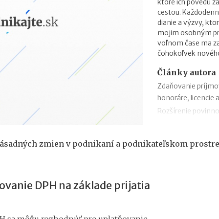
ktoré ich povedú 
cestou. Každodenn
dianie a výzvy, kto
mojim osobným prio
voľnom čase ma zau
čohokoľvek novéh
Články autora
Zdaňovanie príjmo
honoráre, licencie 
Rozšírenie povinno
zmeny v zábezpeke
Zdaňovanie príleži
ásadných zmien v podnikaní a podnikateľskom prostre
Zdaňovanie pri pres
2018
Trojstranný obchod
ovanie DPH na základe prijatia
Daňový bonus na h
„Patent Box“ prine
príjmov