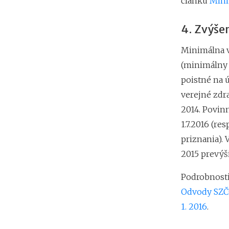
článku
Mini
4. Zvýše
Minimálna v
(minimálny
poistné na 
verejné zdr
2014. Povinn
1.7.2016 (re
priznania). 
2015 prevýš
Podrobnosti
Odvody SZČO
1. 2016
.