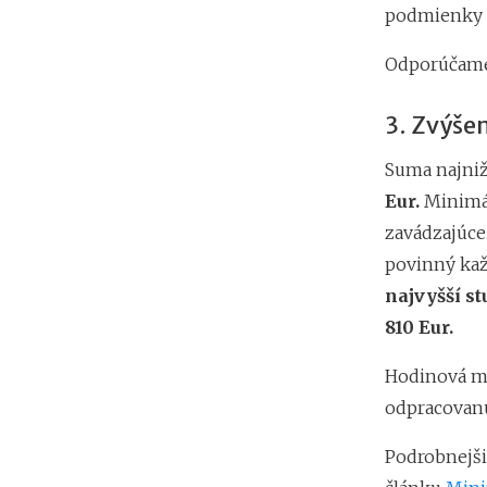
podmienky p
Odporúčam
3. Zvýše
Suma najniž
Eur.
Minimál
zavádzajúce
povinný kaž
najvyšší s
810 Eur.
Hodinová mi
odpracovan
Podrobnejši