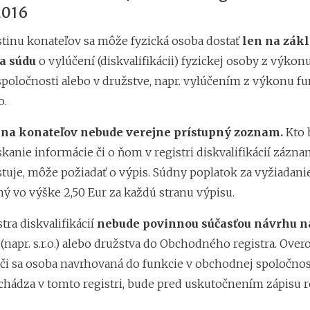
2016
istinu konateľov sa môže fyzická osoba dostať
len na zák
a súdu
o vylúčení (diskvalifikácii) fyzickej osoby z výkon
poločnosti alebo v družstve, napr. vylúčením z výkonu fu
o.
tina konateľov nebude verejne prístupný zoznam.
Kto 
kanie informácie či o ňom v registri diskvalifikácií zázna
stuje, môže požiadať o výpis. Súdny poplatok za vyžiadani
ný vo výške 2,50 Eur za každú stranu výpisu.
stra diskvalifikácií
nebude povinnou súčasťou návrhu n
(napr. s.r.o.) alebo družstva do Obchodného registra. Over
 či sa osoba navrhovaná do funkcie v obchodnej spoločnost
chádza v tomto registri, bude pred uskutočnením zápisu r