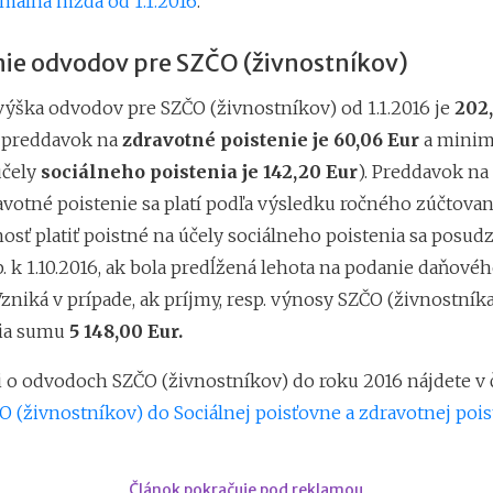
málna mzda od 1.1.2016
.
nie odvodov pre SZČO (živnostníkov)
ýška odvodov pre SZČO (živnostníkov) od 1.1.2016 je
202
 preddavok na
zdravotné poistenie je 60,06 Eur
a minim
účely
sociálneho poistenia je 142,20 Eur
). Preddavok na
avotné poistenie sa platí podľa výsledku ročného zúčtovan
osť platiť poistné na účely sociálneho poistenia sa posudz
sp. k 1.10.2016, ak bola predĺžená lehota na podanie daňové
Vzniká v prípade, ak príjmy, resp. výnosy SZČO (živnostníka
ia sumu
5 148,00 Eur.
 o odvodoch SZČO (živnostníkov) do roku 2016 nájdete v 
 (živnostníkov) do Sociálnej poisťovne a zdravotnej pois
Článok pokračuje pod reklamou