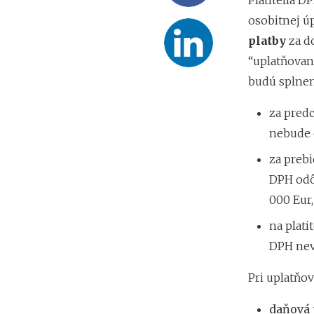
Platitelia 
osobitnej ú
platby
za do
“uplatňovani
budú splne
za predc
nebude o
za prebi
DPH odô
000 Eur,
na plati
DPH nevs
Pri uplatňov
daňová 