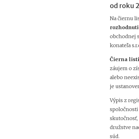
od roku 
Na čiernu l
rozhodnuti
obchodnej s
konateľa s.r.
Čierna lis
záujem o zís
alebo neexi
je ustanove
Výpis z regi
spoločnosti 
skutočnosť,
družstve na
súd.