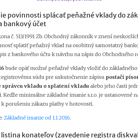
nie povinnosti splácať peňažné vklady do zá
a bankový účet
ona č. 513/1991 Zb. Obchodný zákonník v znení neskoršíc
innosť splatiť peňažný vklad na osobitný samostatný banko
ýpis z bankového účtu k návrhu na zápis do Obchodného re
16
bude opäť možné peňažné vklady vložiť do základného 
 registrovému súdu pre uskutočnenie zápisu
postačí pís
 správcu vkladu o splatení vkladu
alebo jeho časti jed
. Keďže minimálne základné imanie s.r.o. je ustanovené na
k porušeniu zákazu platby v hotovosti.
e:
Základné imanie od 1.1.2016
.
 listina konateľov (zavedenie registra diskval