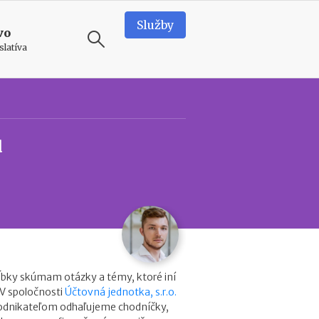
Služby
vo
slatíva
ODPORÚČAME
N
u
o
v
é
p
o
d
m
i
e
n
ĺbky skúmam otázky a témy, ktoré iní
k
 V spoločnosti
Účtovná jednotka, s.r.o.
y
podnikateľom odhaľujeme chodníčky,
p