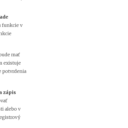
lade
u funkcie v
nkcie
bude mať
m existuje
e potvrdenia
a zápis
ovať
i alebo v
egistrový