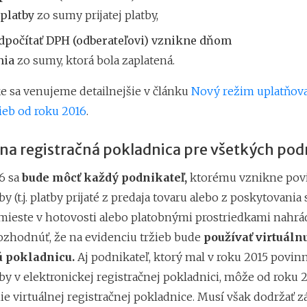
 platby
zo sumy prijatej platby,
dpočítať DPH (odberateľovi) vznikne dňom
nia
zo sumy, ktorá bola zaplatená.
e sa venujeme detailnejšie v článku
Nový režim uplatňov
ieb od roku 2016
.
lna registračná pokladnica pre všetkých pod
6 sa
bude môcť každý podnikateľ,
ktorému vznikne pov
by (t.j. platby prijaté z predaja tovaru alebo z poskytovania
ieste v hotovosti alebo platobnými prostriedkami nahrá
rozhodnúť, že na evidenciu tržieb bude
používať virtuáln
ú pokladnicu.
Aj podnikateľ, ktorý mal v roku 2015 povin
by v elektronickej registračnej pokladnici, môže od roku 2
ie virtuálnej registračnej pokladnice. Musí však dodržať 