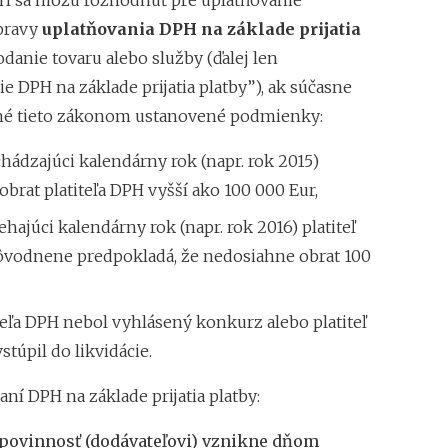
DPH sa môžu rozhodnúť pre uplatňovanie
Superodpočet nákl
pravy
uplatňovania DPH na základe prijatia
1.1.2018 na 100 %
danie tovaru alebo služby (ďalej len
Daňové tajomstvo 
e DPH na základe prijatia platby”), ak súčasne
Záväzné stanoviská
né tieto zákonom ustanovené podmienky:
hádzajúci kalendárny rok (napr. rok 2015)
brat platiteľa DPH vyšší ako 100 000 Eur,
ehajúci kalendárny rok (napr. rok 2016) platiteľ
vodnene predpokladá, že nedosiahne obrat 100
teľa DPH nebol vyhlásený konkurz alebo platiteľ
túpil do likvidácie.
aní DPH na základe prijatia platby:
povinnosť (dodávateľovi) vznikne dňom