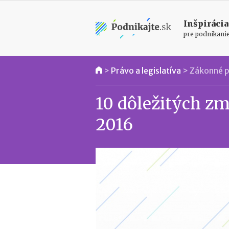
Inšpirácia
pre podnikani
>
Právo a legislatíva
>
Zákonné p
10 dôležitých zm
2016