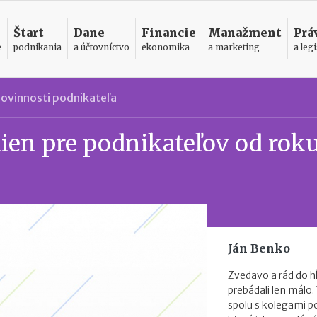
Štart
Dane
Financie
Manažment
Prá
e
podnikania
a účtovníctvo
ekonomika
a marketing
a legi
ovinnosti podnikateľa
ien pre podnikateľov od rok
Ján Benko
Zvedavo a rád do h
prebádali len málo.
spolu s kolegami 