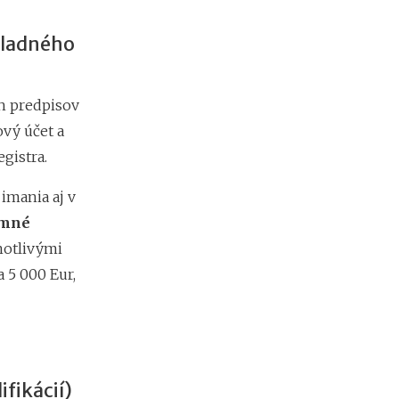
d
á
kladného
v
a
t
e
h predpisov
ľ
vý účet a
o
v
gistra.
imania aj v
omné
notlivými
 5 000 Eur,
ifikácií)