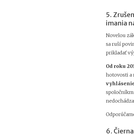
5. Zruše
imania n
Novelou zák
sa ruší pov
prikladať v
Od roku 20
hotovosti a
vyhlásenie
spoločníkmi
nedochádza 
Odporúčam
6. Čierna