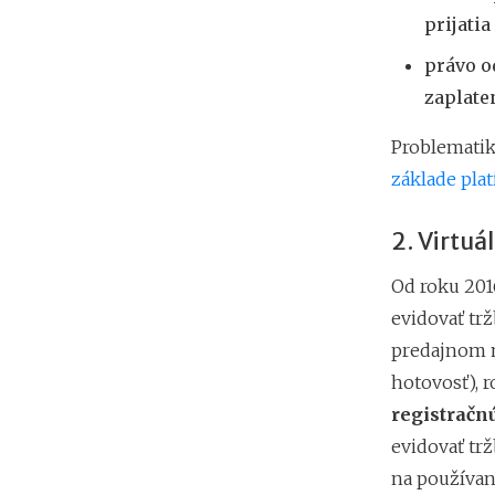
prijatia
právo o
zaplate
Problematik
základe plat
2. Virtuá
Od roku 201
evidovať trž
predajnom m
hotovosť), 
registračn
evidovať trž
na používan