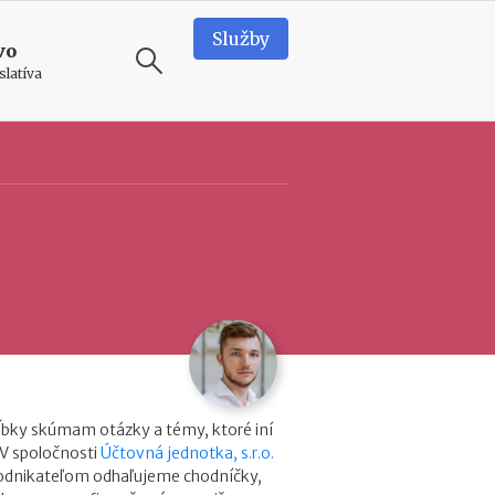
Služby
vo
slatíva
ODPORÚČAME
N
e
d
o
s
t
a
t
k
o
v
ĺbky skúmam otázky a témy, ktoré iní
é
 V spoločnosti
Účtovná jednotka, s.r.o.
p
podnikateľom odhaľujeme chodníčky,
r