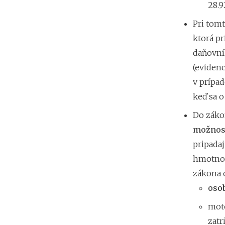
28.92
Pri tom
ktorá p
daňovník
(evidenc
v prípad
keď sa o
Do zákon
možnos
pripadaj
hmotnom 
zákona 
oso
moto
zatr