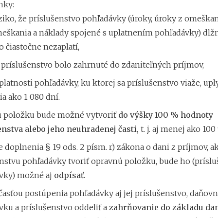
nky:
iziko, že príslušenstvo pohľadávky (úroky, úroky z omeškan
eškania a náklady spojené s uplatnením pohľadávky) dlž
o čiastočne nezaplatí,
 príslušenstvo bolo zahrnuté do zdaniteľných príjmov,
platnosti pohľadávky, ku ktorej sa príslušenstvo viaže, up
ia ako 1 080 dní.
 položku bude možné vytvoriť
do výšky 100 % hodnoty
enstva alebo jeho neuhradenej časti,
t. j. aj menej ako 100
 doplnenia § 19 ods. 2 písm. r) zákona o dani z príjmov, a
nstvu pohľadávky tvoriť opravnú položku, bude ho (prísl
vky) možné aj
odpísať.
časťou postúpenia pohľadávky aj jej príslušenstvo, daňov
ku a príslušenstvo oddeliť a
zahrňovanie do základu da