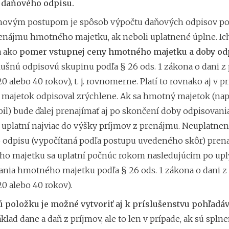
ť daňového odpisu.
novým postupom je spôsob výpočtu daňových odpisov po
enájmu hmotného majetku, ak neboli uplatnené úplne. Ich
a ako
pomer vstupnej ceny hmotného majetku a doby od
lušnú odpisovú skupinu podľa § 26 ods. 1 zákona o dani z 
 20 alebo 40 rokov), t. j. rovnomerne. Platí to rovnako aj v p
majetok odpisoval zrýchlene. Ak sa hmotný majetok (nap
il) bude ďalej prenajímať aj po skončení doby odpisovani
 uplatní najviac do výšky príjmov z prenájmu. Neuplatnen
 odpisu (vypočítaná podľa postupu uvedeného skôr) pren
o majetku sa uplatní počnúc rokom nasledujúcim po upl
nia hmotného majetku podľa § 26 ods. 1 zákona o dani z 
 20 alebo 40 rokov).
 položku je možné vytvoriť aj k príslušenstvu pohľadá
áklad dane a daň z príjmov, ale to len v prípade, ak sú splne