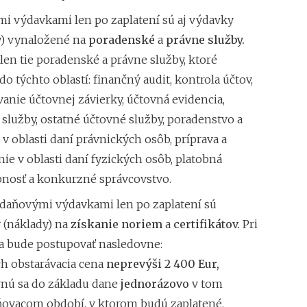
Superodpočet nákl
i výdavkami len po zaplatení sú aj výdavky
1.1.2018 na 100 %
y) vynaložené na
poradenské
a
právne služby.
Daňové tajomstvo 
len tie poradenské a právne služby, ktoré
Záväzné stanoviská
do týchto oblastí: finančný audit, kontrola účtov,
anie účtovnej závierky, účtovná evidencia,
lužby, ostatné účtovné služby, poradenstvo a
 v oblasti daní právnických osôb, príprava a
ie v oblasti daní fyzických osôb, platobná
nosť a konkurzné správcovstvo.
 daňovými výdavkami len po zaplatení sú
 (náklady) na
získanie noriem
a
certifikátov.
Pri
sa bude postupovať nasledovne:
ch obstarávacia cena
neprevýši 2 400 Eur,
nú sa do základu dane
jednorázovo
v tom
ovacom období, v ktorom budú zaplatené,