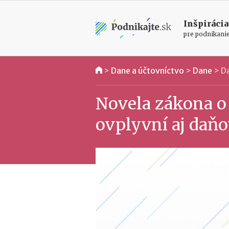
Inšpirácia
pre podnikani
>
Dane a účtovníctvo
>
Dane
>
Da
Novela zákona o 
ovplyvní aj daňo