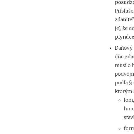
posudzo
Prísluš
zdanite
je), že 
plynúce
Daňový 
dňu zda
musí o 
podvojno
podľa § 
ktorým 
lom,
hmot
stav
form