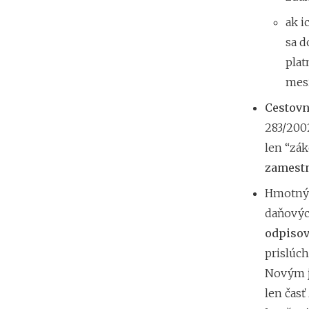
ak i
sa d
plat
mesi
Cestovn
283/2002
len “zá
zamestn
Hmotný 
daňovýc
odpiso
prislúch
Novým je
len čas