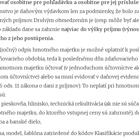
vať osobitne pre pohľadávku a osobitne pre jej prísluš
enstvo je daňovým výdavkom len za podmienky, že bolo z
ľných príjmov. Druhým obmedzením je (resp. môže byť ale
do základu dane sa zahrnie
najviac do výšky príjmu (výnos
ho z jeho postúpenia.
(ročný) odpis hmotného majetku je možné uplatniť k po
ňovacieho obdobia, teda k poslednému dňu zdaňovacieho 
hmotnom majetku účtovať (v jednoduchom účtovníctve a
m účtovníctve) alebo sa musí evidovať v daňovej evidenci
6 ods. 11 zákona o dani z príjmov). To neplatí pri hmotno
sú:
 pieskovňa, hlinisko, technická rekultivácia (ak nie sú súč
ného majetku, do ktorého vstupnej ceny sú zahrnuté), d
ba a banské dielo,
a, model, šablóna zatriedené do kódov Klasifikácie produkt