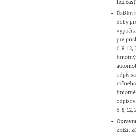
len čas
Ďalším 
doby pr
vypočít
pre prís
6, 8, 12,
hmotný 
automob
odpis sa
ročného
hmotnéh
odpisova
6, 8, 12,
Opravnú
znížiť z