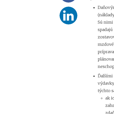
Daňovým
(náklad
Sú nimi 
spadajú 
zostavov
mzdové s
príprava
plánovan
neschop
Ďalšími
výdavky
týchto 
ak i
zahr
zdaň