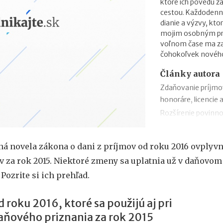
ktoré ich povedú 
cestou. Každodenn
dianie a výzvy, kto
mojim osobným prio
voľnom čase ma zau
čohokoľvek novéh
Články autora
Zdaňovanie príjmo
honoráre, licencie 
Rozšírenie povinno
zmeny v zábezpeke
Zdaňovanie príleži
ná novela zákona o dani z príjmov od roku 2016 ovplyvní
Zdaňovanie pri pres
v za rok 2015. Niektoré zmeny sa uplatnia už v daňovom
2018
 Pozrite si ich prehľad.
Trojstranný obchod
Daňový bonus na h
roku 2016, ktoré sa použijú aj pri
„Patent Box“ prine
aňového priznania za rok 2015
príjmov