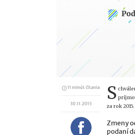
S
11 minút čítania
chvále
príjmo
30.11.2015
za rok 2015.
Zmeny od 
podaní d