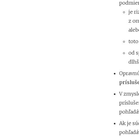
podmie
je r
z om
aleb
toto
od s
dlhš
Opravnú
prísluš
V zmysle
prísluše
pohľadá
Ak je sú
pohľadáv