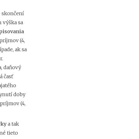
e
h
 skončení
y
 výška sa
p
o
pisovania
t
príjmov (4,
é
k
rípade, ak sa
y
r.
o
d
a, daňový
1
á časť
.
ajatého
1
.
ynutí doby
2
príjmov (4,
0
2
7
:
vky
a tak
n
né tieto
á