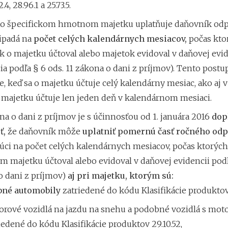
.4, 28.96.1 a 25.73.5.
to špecifickom hmotnom majetku uplatňuje daňovník odpi
ripadá na
počet celých kalendárnych mesiacov,
počas kto
 o majetku účtoval alebo majetok evidoval v daňovej evid
ia podľa § 6 ods. 11 zákona o dani z príjmov). Tento postup
e, keď sa o majetku účtuje celý kalendárny mesiac, ako aj v
 majetku účtuje len jeden deň v kalendárnom mesiaci.
a o dani z príjmov je s účinnosťou od 1. januára 2016
dop
ť,
že daňovník môže
uplatniť pomernú časť ročného odp
úci na počet celých kalendárnych mesiacov, počas ktorýc
majetku účtoval alebo evidoval v daňovej evidencii podľa
o dani z príjmov)
aj pri majetku, ktorým sú:
bné automobily
zatriedené do kódu Klasifikácie produktov 
rové vozidlá na jazdu na snehu a podobné vozidlá s mo
iedené do kódu Klasifikácie produktov 29.10.52,