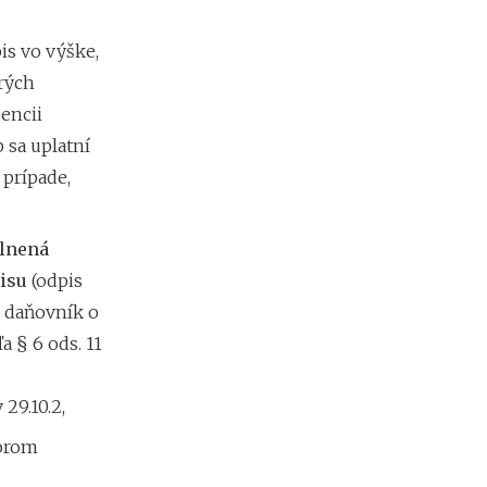
m
i
e
s vo výške,
n
rých
?
encii
 sa uplatní
 prípade,
lnená
isu
(odpis
h daňovník o
 § 6 ods. 11
29.10.2,
torom