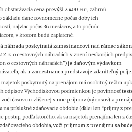
ch obstarávacia cena
prevýši 2 400 Eur,
zahrnú
o základu dane rovnomerne počas doby ich
nosti, najviac počas 36 mesiacov, a to počnúc
acom, v ktorom budú zaplatené.
á náhrada poskytnutá zamestnancovi nad rámec záko
 Z. z. o cestovných náhradách v znení neskorších predpis
kon o cestovných náhradách”)
je daňovým výdavkom
ávateľa, ak u zamestnanca predstavuje zdaniteľný príje
majetok poskytnutý na prenájom má osobitný režim upl
h odpisov. Východiskovou podmienkou je povinnosť
test
v
voči časovo rozlíšenej
sume príjmov (výnosov) z prená
a na príslušné zdaňovacie obdobie (ďalej len “príjmy z pr
 postup, podľa ktorého, ak sa majetok prenajíma len z čas
ť zdaňovacieho obdobia,
voči príjmom z prenájmu sa bude