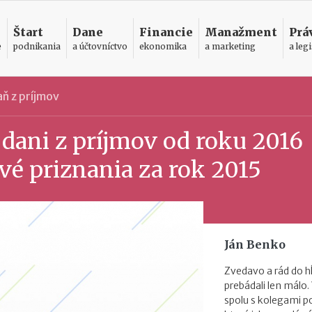
Štart
Dane
Financie
Manažment
Prá
e
podnikania
a účtovníctvo
ekonomika
a marketing
a legi
ň z príjmov
dani z príjmov od roku 2016
vé priznania za rok 2015
Ján Benko
Zvedavo a rád do h
prebádali len málo.
spolu s kolegami 