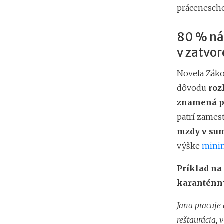
prácenesch
80 % ná
v zatvo
Novela Záko
dôvodu
roz
znamená pr
patrí zames
mzdy v su
výške
mini
Príklad na
karanténn
Jana pracuje
reštaurácia,