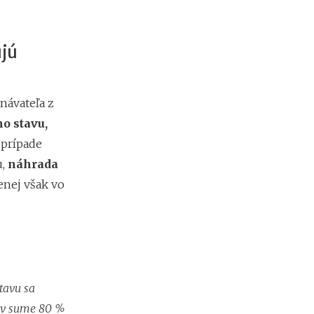
jú
návateľa z
o stavu,
 prípade
u,
náhrada
enej však vo
tavu sa
y v sume 80 %