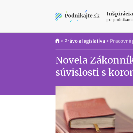
Inšpirácia
pre podnikani
>
Právo a legislatíva
>
Pracovné 
Novela Zákonníka
súvislosti s kor