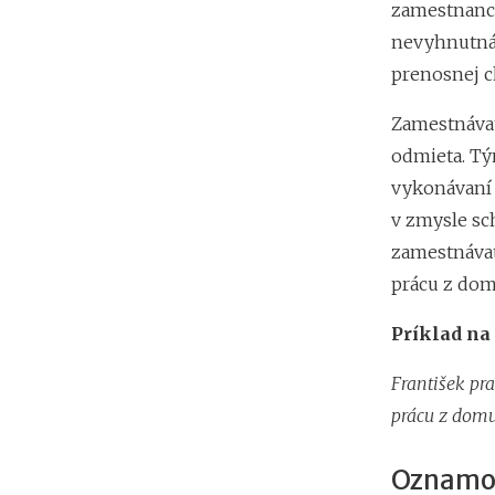
zamestnanco
nevyhnutná,
prenosnej c
Zamestnávat
odmieta. Tý
vykonávaní 
v zmysle sc
zamestnávat
prácu z dom
Príklad na
František pr
prácu z domu
Oznamov