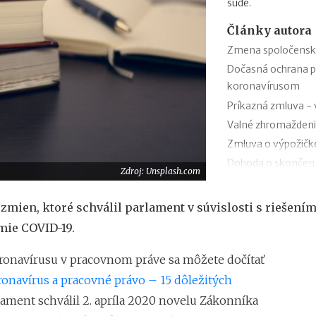
súde.
Články autora
Zmena spoločenskej
Dočasná ochrana po
koronavírusom
Príkazná zmluva - 
Valné zhromaždenie 
Zmluva o výpožičke
Dohoda o skončení
Zdroj: Unsplash.com
Výpoveď z organi
Zámenná zmluva a 
 zmien, ktoré schválil parlament v súvislosti s riešení
Zákon o mimoriadnyc
ie COVID-19.
šírením koronavír
Vplyv koronavírusu
ronavírusu v pracovnom práve sa môžete dočítať
onavírus a pracovné právo – 15 dôležitých
lament schválil 2. apríla 2020 novelu Zákonníka