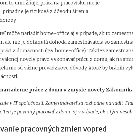
m to umožňuje, práca na pracovisku nie je
 prípadne je riziková z dôvodu šírenia
horoby.
eľ môže nariadiť home-office aj v prípade, ak to zamestn
m ale nie je dotknutá dohoda zamestnávateľa so zamest
práci z domácnosti (tzv. home-office). Taktiež zamestnan
hválenej novely právo vykonávať prácu z domu, ak na stra
eľa nie sú vážne prevádzkové dôvody, ktoré by bránili vy
ácnosti.
 nariadenie práce z domu v zmysle novely Zákonníka
acuje v IT spoločnosti. Zamestnávateľ sa rozhodne nariadiť Fra
. Ten je povinný pracovať z domu aj v prípade, ak s tým nesúhl
anie pracovných zmien vopred