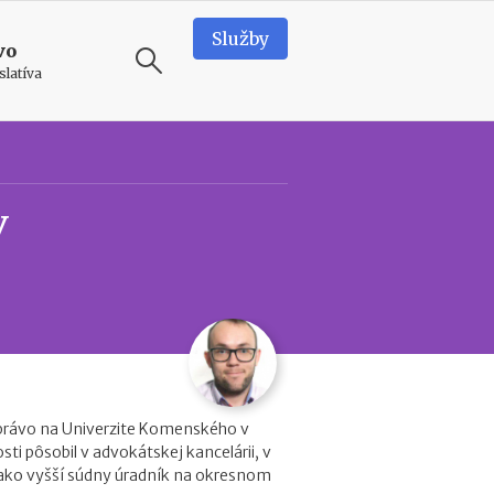
Služby
vo
slatíva
ODPORÚČAME
N
v
o
v
é
p
o
d
m
i
e
n
právo na Univerzite Komenského v
k
osti pôsobil v advokátskej kancelárii, v
y
 ako vyšší súdny úradník na okresnom
p