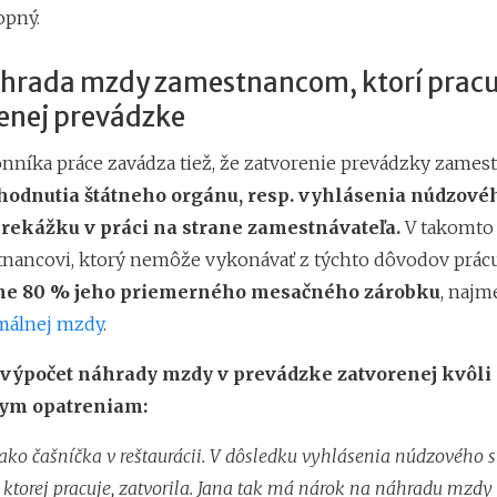
opný.
hrada mzdy zamestnancom, ktorí pracu
renej prevádzke
nníka práce zavádza tiež, že zatvorenie prevádzky zamest
hodnutia štátneho orgánu, resp. vyhlásenia núdzovéh
ekážku v práci na strane zamestnávateľa.
V takomto
tnancovi, ktorý nemôže vykonávať z týchto dôvodov prác
me 80 % jeho priemerného mesačného zárobku
, najm
málnej mzdy
.
 výpočet náhrady mzdy v prevádzke zatvorenej kvôli
ym opatreniam:
 ako čašníčka v reštaurácii. V dôsledku vyhlásenia núdzového s
 v ktorej pracuje, zatvorila. Jana tak má nárok na náhradu mzd