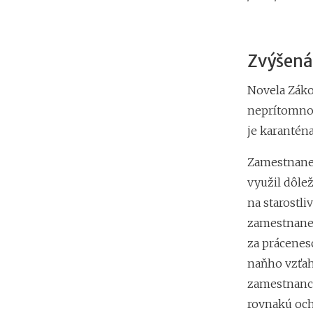
Zvýšená
Novela Záko
neprítomnos
je karanténa
Zamestnanec
využil dôle
na starostli
zamestnanec
za prácene
naňho vzťah
zamestnanca
rovnakú och