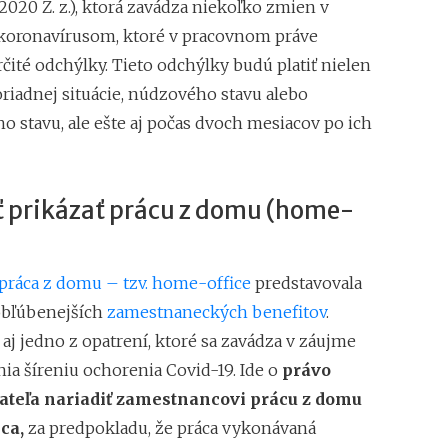
/2020 Z. z.), ktorá zavádza niekoľko zmien v
s koronavírusom, ktoré v pracovnom práve
čité odchýlky. Tieto odchýlky budú platiť nielen
riadnej situácie, núdzového stavu alebo
 stavu, ale ešte aj počas dvoch mesiacov po ich
 prikázať prácu z domu (home-
ráca z domu – tzv. home-office
predstavovala
obľúbenejších
zamestnaneckých benefitov
.
 aj jedno z opatrení, ktoré sa zavádza v záujme
ia šíreniu ochorenia Covid-19. Ide o
právo
teľa nariadiť zamestnancovi prácu z domu
ca,
za predpokladu, že práca vykonávaná