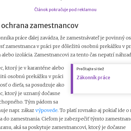
Článok pokračuje pod reklamou
 ochrana zamestnancov
nníka práce ďalej zavádza, že zamestnávateľ je povinný os
ť zamestnanca v práci pre dôležitú osobnú prekážku v prá
 alebo izolácia. Zamestnancovi za tento čas nepatrí náhra
, ktorý je v karanténe alebo
Prečítajte si tiež
žitú osobnú prekážku v práci
Zákonník práce
vosť o dieťa, sa posudzuje ako
, ktorý je uznaný dočasne
schopného. Tým pádom sa
uje napr. zákaz
výpovede
. To platí rovnako aj pokiaľ ide o
 do zamestnania. Cieľom je zabezpečiť týmto zamestna
ranu, aká sa poskytuje zamestnancovi, ktorý je dočasne