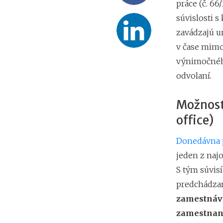
práce (č. 66
súvislosti 
zavádzajú ur
v čase mimo
výnimočného
odvolaní.
Možnosť
office)
Donedávna p
jeden z naj
S tým súvisí
predchádzan
zamestnáva
zamestnan