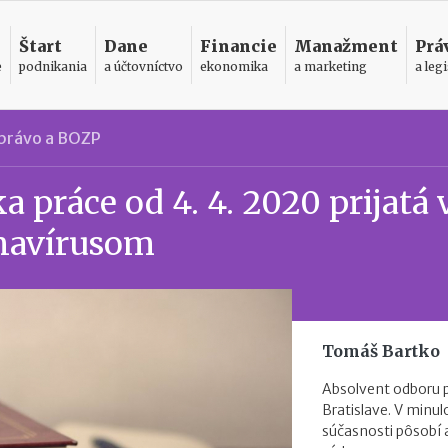
Štart
Dane
Financie
Manažment
Prá
e
podnikania
a účtovníctvo
ekonomika
a marketing
a legi
právo a BOZP
 práce od 4. 4. 2020 prijatá 
onavírusom
Tomáš Bartko
Absolvent odboru 
Bratislave. V minul
súčasnosti pôsobí