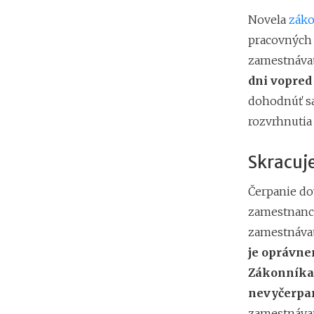
Novela
záko
pracovných
zamestnávat
dni vopred
dohodnúť sa
rozvrhnutia
Skracuje
Čerpanie do
zamestnanco
zamestnávat
je oprávne
Zákonníka 
nevyčerpa
zamestnávat