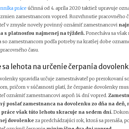
nníka práce
účinná od 4. apríla 2020 taktiež upravuje oz
 zmien zamestnancom vopred. Rozvrhnutie pracovného ča
eľ v zmysle novely povinný oznámiť zamestnancovi
naj
 a s platnosťou najmenej na týždeň.
Ponecháva sa však
 so zamestnancom podľa potreby na kratšej dobe oznam
 pracovného času.
 sa lehota na určenie čerpania dovolen
volenky spravidla určuje zamestnávateľ po prerokovaní s
m, pričom v súčasnosti platí, že čerpanie dovolenky mus
eľ oznámiť zamestnancovi aspoň 14 dní vopred.
Zamestn
ný poslať zamestnanca na dovolenku zo dňa na deň, 
práce však túto lehotu skracuje na sedem dní.
Dokon
nej dovolenke
za predchádzajúci rok, ktorá sa prenáša, po
eľ oznámil čerpanie
minimálne dva dni vopred.