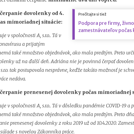
 čerpanie dovolenky od 4.
Prečítajte si tiež
čas mimoriadnej situácie:
Podpora pre firmy, živno
zamestnávateľov počas 
e v spoločnosti A, s.r.o.. Tá v
onavírusu a prijatým
emá také množstvo objednávok, ako mala predtým. Preto urč
olenky už na ďalší deň. Adriána nie je povinná čerpať dovole
 s.r.o. tak postupovala nesprávne, keďže takúto možnosť je sch
ráce nedáva.
 čerpanie prenesenej dovolenky počas mimoriadnej s
je v spoločnosti A, s.r.o.. Tá v dôsledku pandémie COVID-19 a 
emá také množstvo objednávok, ako mala predtým. Preto dňa 
anie prenesenej dovolenky z roku 2019 už od 10.4.2020. Zamest
 súlade s novelou Zákonníka práce.