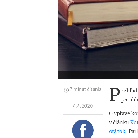
P
7 minút čítania
rehľad
pandém
4.4.2020
O vplyve ko
v článku
Kor
otázok
. Par