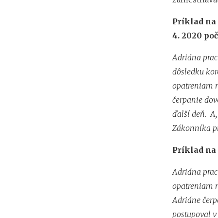
Príklad na
4. 2020 po
Adriána pracuj
dôsledku kor
opatreniam n
čerpanie dov
ďalší deň. A,
Zákonníka p
Príklad na
Adriána pracu
opatreniam n
Adriáne čerp
postupoval v