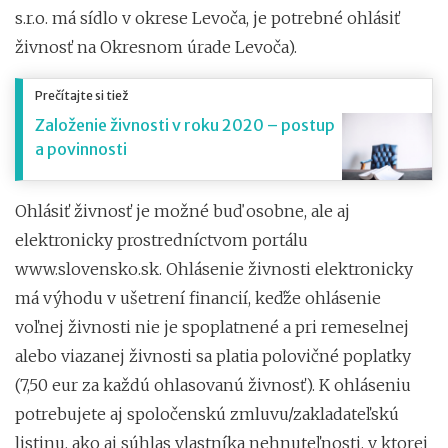
s.r.o. má sídlo v okrese Levoča, je potrebné ohlásiť
živnosť na Okresnom úrade Levoča).
Prečítajte si tiež
Založenie živnosti v roku 2020 – postup
a povinnosti
Ohlásiť živnosť je možné buď osobne, ale aj
elektronicky prostredníctvom portálu
www.slovensko.sk. Ohlásenie živnosti elektronicky
má výhodu v ušetrení financií, keďže ohlásenie
voľnej živnosti nie je spoplatnené a pri remeselnej
alebo viazanej živnosti sa platia polovičné poplatky
(7,50 eur za každú ohlasovanú živnosť). K ohláseniu
potrebujete aj spoločenskú zmluvu/zakladateľskú
listinu, ako aj súhlas vlastníka nehnuteľnosti, v ktorej