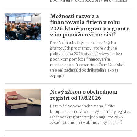
podnikania v roku 2026 z právneho hľadiska?
Možnosti rozvoja a
financovania firiem v roku
2026: ktoré programy a granty
vám pomôžu reálne rásť?
Prehľad inkubačných, akceleračných a
grantových programov, ktoré v druhej
polovici roka 2026 otvárajú výzvy a môžu
podnikom pomôcť s financovaním,
mentoringom či expanziou. Čo môžu získať
(nielen) začínajúci podnikatelia a ako sa
zapojiť?
Nový zákon o obchodnom
registri od 17.8.2026
Rezervácia obchodného mena, širšie
kompetencie notárov, nový centrálny register.
Obchodný register prejde v auguste 2026
zásadnou zmenou – aké novinky prináša?