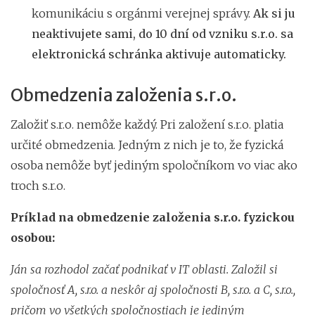
komunikáciu s orgánmi verejnej správy.
Ak si ju
neaktivujete sami, do 10 dní od vzniku s.r.o. sa
elektronická schránka aktivuje automaticky.
Obmedzenia založenia s.r.o.
Založiť s.r.o. nemôže každý. Pri založení s.r.o. platia
určité obmedzenia. Jedným z nich je to, že fyzická
osoba nemôže byť jediným spoločníkom vo viac ako
troch s.r.o.
Príklad na obmedzenie založenia s.r.o. fyzickou
osobou:
Ján sa rozhodol začať podnikať v IT oblasti. Založil si
spoločnosť A, s.r.o. a neskôr aj spoločnosti B, s.r.o. a C, s.r.o.,
pričom vo všetkých spoločnostiach je jediným