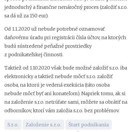
jednoduchý a finančne nenáročný proces (založiť s.r.o.
sa dá už za 150 eur).
Od 1.1.2020 už nebude potrebné oznamovať
daňovému úradu pri registrácii čísla účtov, na ktorých
budú sústredené peňažné prostriedky
z podnikateľskej činnosti.
Taktiež od 1.10.2020 však bude možné založiť s.r.o. iba
elektronicky a taktiež nebude môcť s.r.o. založiť
osoba, na ktorú je vedená exekúcia (táto osoba
nebude môcť byť ani konateľom). Napriek tomu, ak si
na založenie s.r.o. netrúfate sami, môžete sa obrátiť na
odborníkov, ktorí vám založia s.r.o. bez problémov.
S.r.o.
Založenie s.r.o.
Štart podnikania