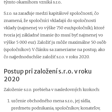
týmto okamihom vzniká s.r.o..
S.r.o. sa zaraďuje medzi kapitálové spoločnosti, čo
znamená, že spoločníci vkladajú do spoločnosti
vklady (najmenej vo výške 750 eur/spoločník), ktoré
tvoria jej základné imanie (to musí byť najmenej vo
výške 5 000 eur). Založiť ju môže maximálne 50 osôb
(spoločníkov). V článku sa zameriame na postup, ako
čo najjednoduchšie založiť s.r.o. v roku 2020.
Postup pri založení s.r.o. v roku
2020
Založenie s.r.o. prebieha v nasledovných krokoch:
určenie obchodného mena s.r.o., jej sídla,
predmetu podnikania, spoločníkov, konateľov,