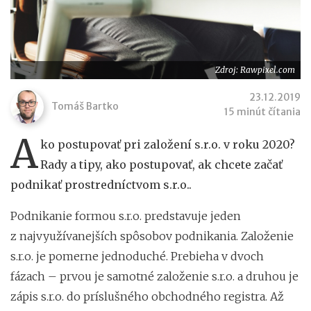
Zdroj: Rawpixel.com
23.12.2019
Tomáš Bartko
15 minút čítania
A
ko postupovať pri založení s.r.o. v roku 2020?
Rady a tipy, ako postupovať, ak chcete začať
podnikať prostredníctvom s.r.o..
Podnikanie formou s.r.o. predstavuje jeden
z najvyužívanejších spôsobov podnikania. Založenie
s.r.o. je pomerne jednoduché. Prebieha v dvoch
fázach – prvou je samotné založenie s.r.o. a druhou je
zápis s.r.o. do príslušného obchodného registra. Až