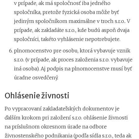
v prípade, ak má spoločnosť iba jedného
spoločníka, pretože fyzická osoba môže byť
jediným spoločníkom maximálne v troch s.r.o.. V
prípade, ak zakladáte s.r.o., kde budú aspoň dvaja
spoločníci, takéto vyhlásenie nepotrebujete.
plnomocenstvo pre osobu, ktorá vybavuje vznik
s.r.o. (v prípade, ak proces založenia s.r.o. vybavuje
iná osoba). Aj podpis na plnomocenstve musí byť
úradne osvedčený.
Ohlásenie živnosti
Po vypracovaní zakladateľských dokumentov je
ďalším krokom pri založení s.r.o. ohlásenie živnosti
na príslušnom okresnom úrade na odbore
živnostenského podnikania (podľa sídla s.r.o., teda ak