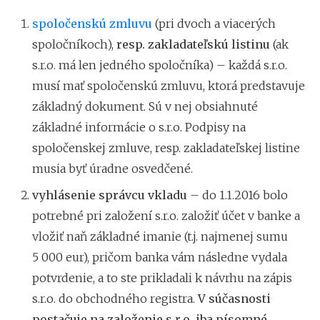
spoločenskú zmluvu
(pri dvoch a viacerých
spoločníkoch),
resp. zakladateľskú listinu
(ak
s.r.o. má len jedného spoločníka) – každá s.r.o.
musí mať spoločenskú zmluvu, ktorá predstavuje
základný dokument. Sú v nej obsiahnuté
základné informácie o s.r.o. Podpisy na
spoločenskej zmluve, resp. zakladateľskej listine
musia byť úradne osvedčené.
vyhlásenie správcu vkladu
– do 1.1.2016 bolo
potrebné pri založení s.r.o. založiť účet v banke a
vložiť naň základné imanie (t.j. najmenej sumu
5 000 eur), pričom banka vám následne vydala
potvrdenie, a to ste prikladali k návrhu na zápis
s.r.o. do obchodného registra.
V súčasnosti
postačuje na založenie s.r.o. iba písomné