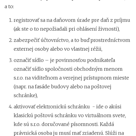
a to:
registrovať sa na daňovom úrade pre daň z príjmu
(ak ste o to nepožiadali pri ohlásení živnosti),
zabezpečiť účtovníctvo, a to buď prostredníctvom
externej osoby alebo vo vlastnej réžii,
označiť sídlo – je povinnosťou podnikateľa
označiť sídlo spoločnosti obchodným menom
s.r.o. na viditeľnom a verejnej prístupnom mieste
(napr. na fasáde budovy alebo na poštovej
schránke),
aktivovať elektronickú schránku - ide o akúsi
klasickú poštovú schránku vo virtuálnom svete,
kde sú s.r.o. doručované písomnosti. Každá
právnická osoba ju musí mať zriadenú. Slúži na