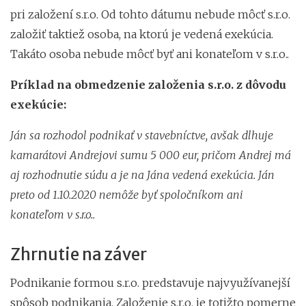
pri založení s.r.o. Od tohto dátumu nebude môcť s.r.o.
založiť taktiež osoba, na ktorú je vedená exekúcia.
Takáto osoba nebude môcť byť ani konateľom v s.r.o..
Príklad na obmedzenie založenia s.r.o. z dôvodu
exekúcie:
Ján sa rozhodol podnikať v stavebníctve, avšak dlhuje
kamarátovi Andrejovi sumu 5 000 eur, pričom Andrej má
aj rozhodnutie súdu a je na Jána vedená exekúcia. Ján
preto od 1.10.2020 nemôže byť spoločníkom ani
konateľom v s.r.o..
Zhrnutie na záver
Podnikanie formou s.r.o. predstavuje najvyužívanejší
spôsob podnikania. Založenie s.r.o. je totižto pomerne