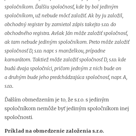
spoločníkom. Ďalšiu spoločnosť, kde by bol jediným
spoločníkom, už nebude môcť založiť. Ak by ju založil,
obchodný register by zamietol zápis takejto s.r.o. do
obchodného registra. Avšak Ján môže založiť spoločnosť,
ak tam nebude jediným spoločníkom. Preto môže založiť
spoločnosť D, s.r.o. napr. s manželkou, prípadne
kamarátom. Taktiež môže založiť spoločnosť D, s.r.o. kde
budú dvaja spoločníci, pričom jedným z nich bude on
a druhým bude jeho predchádzajúca spoločnosť, napr. A,
s.r.o..
Ďalším obmedzením je to, že s.r.o. s jediným
spoločníkom nemôže byť jediným spoločníkom inej
spoločnosti.
Príklad na obmedzenie založenia s.r.o.