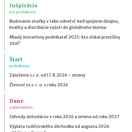
Inšpirácia
pre podnikanie
Budovanie značky v tabu odvetví: keď spojenie dizajnu,
kvality a distribúcie vyústi do globálneho biznisu
Mladý inovatívny podnikateľ 2025: kto získal prestížny
titul?
Štart
podnikania
Založenie s.r.o. od 17.8.2026 – zmeny
Živnosť vs s. r. o. v roku 2026
Dane
a účtovníctvo
Odvody dohodárov v roku 2026 a zmena od roku 2027
Výplata rodičovského dôchodku od augusta 2026: