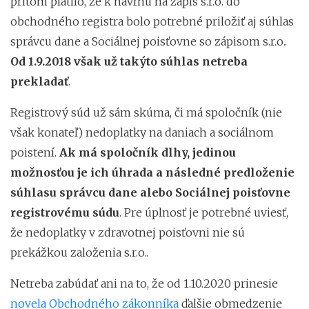
pritom platilo, že k návrhu na zápis s.r.o. do
obchodného registra bolo potrebné priložiť aj súhlas
správcu dane a Sociálnej poisťovne so zápisom s.r.o..
Od 1.9.2018 však už takýto súhlas netreba
prekladať
.
Registrový súd už sám skúma, či má spoločník (nie
však konateľ) nedoplatky na daniach a sociálnom
poistení.
Ak má spoločník dlhy, jedinou
možnosťou je ich úhrada a následné predloženie
súhlasu správcu dane alebo Sociálnej poisťovne
registrovému súdu
. Pre úplnosť je potrebné uviesť,
že nedoplatky v zdravotnej poisťovni nie sú
prekážkou založenia s.r.o..
Netreba zabúdať ani na to, že od 1.10.2020 prinesie
novela Obchodného zákonníka
ďalšie obmedzenie