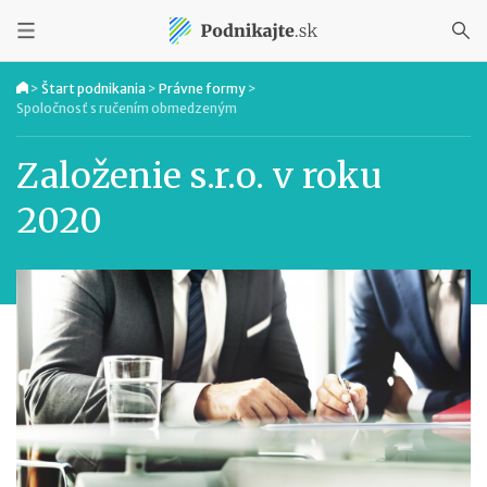
>
Štart podnikania
>
Právne formy
>
Spoločnosť s ručením obmedzeným
Založenie s.r.o. v roku
2020