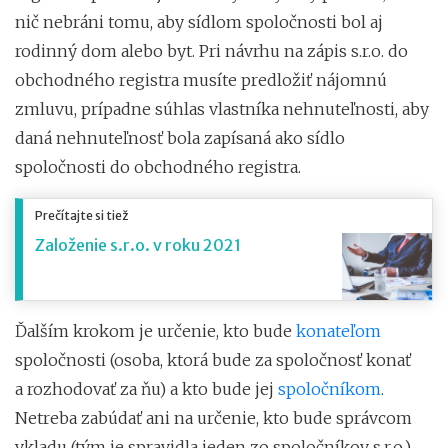
nič nebráni tomu, aby sídlom spoločnosti bol aj
rodinný dom alebo byt. Pri návrhu na zápis s.r.o. do
obchodného registra musíte predložiť nájomnú
zmluvu, prípadne súhlas vlastníka nehnuteľnosti, aby
daná nehnuteľnosť bola zapísaná ako sídlo
spoločnosti do obchodného registra.
Prečítajte si tiež
Založenie s.r.o. v roku 2021
Ďalším krokom je určenie, kto bude
konateľom
spoločnosti (osoba, ktorá bude za spoločnosť konať
a rozhodovať za ňu) a kto bude jej
spoločníkom
.
Netreba zabúdať ani na určenie, kto bude správcom
vkladu (tým je spravidla jeden zo spoločníkov s.r.o.),