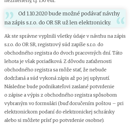
nezmenený, t.j. 150 eur.
Od 1.10.2020 bude možné podávať návrhy
na zápis s.r.o. do OR SR už len elektronicky.
Ak ste správne vyplnili všetky údaje v návrhu na zápis
s.r.o. do OR SR, registrový súd zapíše s.r.o. do
obchodného registra do dvoch pracovných dní. Táto
lehota je však poriadková. Z dôvodu zaťaženosti
obchodného registra sa môže stať, že nebude
dodržaná a súd vykoná zápis až po jej uplynutí.
Následne bude podnikateľovi zaslané potvrdenie
o zápise a výpis z obchodného registra spôsobom
vybraným vo formulári (buď doručením poštou – pri
elektronickom podaní do elektronickej schránky
alebo si môžete prísť po potvrdenie osobne).