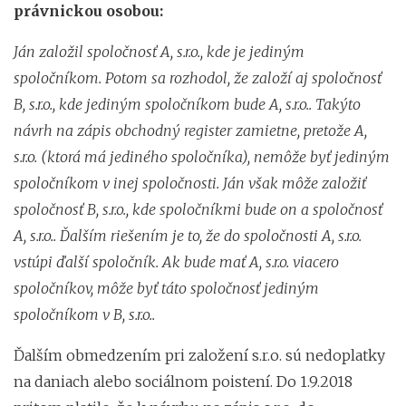
právnickou osobou:
Ján založil spoločnosť A, s.r.o., kde je jediným
spoločníkom. Potom sa rozhodol, že založí aj spoločnosť
B, s.r.o., kde jediným spoločníkom bude A, s.r.o.. Takýto
návrh na zápis obchodný register zamietne, pretože A,
s.r.o. (ktorá má jediného spoločníka), nemôže byť jediným
spoločníkom v inej spoločnosti. Ján však môže založiť
spoločnosť B, s.r.o., kde spoločníkmi bude on a spoločnosť
A, s.r.o.. Ďalším riešením je to, že do spoločnosti A, s.r.o.
vstúpi ďalší spoločník. Ak bude mať A, s.r.o. viacero
spoločníkov, môže byť táto spoločnosť jediným
spoločníkom v B, s.r.o..
Ďalším obmedzením pri založení s.r.o. sú nedoplatky
na daniach alebo sociálnom poistení. Do 1.9.2018