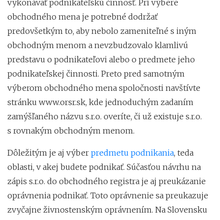
vykonávať podnikateľskú činnosť. Pri výbere
obchodného mena je potrebné dodržať
predovšetkým to, aby nebolo zameniteľné s iným
obchodným menom a nevzbudzovalo klamlivú
predstavu o podnikateľovi alebo o predmete jeho
podnikateľskej činnosti. Preto pred samotným
výberom obchodného mena spoločnosti navštívte
stránku www.orsr.sk, kde jednoduchým zadaním
zamýšľaného názvu s.r.o. overíte, či už existuje s.r.o.
s rovnakým obchodným menom.
Dôležitým je aj výber
predmetu podnikania
, teda
oblasti, v akej budete podnikať. Súčasťou návrhu na
zápis s.r.o. do obchodného registra je aj preukázanie
oprávnenia podnikať. Toto oprávnenie sa preukazuje
zvyčajne živnostenským oprávnením. Na Slovensku