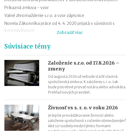
Príkazná zmluva - vzor
Valné zhromaždenie s.r.o. a vzor zápisnice
Novela Zákonníka práce od 4. 4. 2020 prijatá v súvislosti s
koronavírusom
Zobraziť viac
Zmluva o výpožičke - vzor
Súvisiace témy
Dohoda o skončení pracovného pomeru - vzor
Výpoveď z organizačných dôvodov
Zámenná zmluva a jej vzor
Založenie s.r.o. od 17.8.2026 –
zmeny
Zákon o mimoriadnych opatreniach v justícii v súvislosti so
Od augusta 2026 už nebude stačiť vlastná
šírením koronavírusu
spoločenská zmluva. K založeniu s.r.o. tak
bude potrebné prizvať notára alebo advokáta.
Prehľad nových pravidiel.
Živnosť vs s. r. o. v roku 2026
Je lepšie prevádzkovanie živnosti alebo
založenie spoločnosti s ručením obmedzeným?
Aké sú rozdiely medzi týmito formami