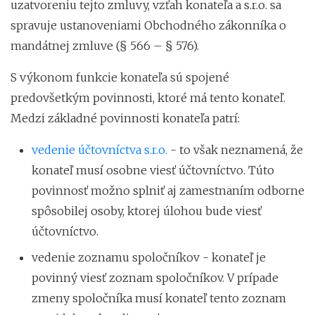
uzatvoreniu tejto zmluvy, vzťah konateľa a s.r.o. sa
spravuje ustanoveniami Obchodného zákonníka o
mandátnej zmluve (§ 566 – § 576).
S výkonom funkcie konateľa sú spojené
predovšetkým povinnosti, ktoré má tento konateľ.
Medzi základné povinnosti konateľa patrí:
vedenie účtovníctva s.r.o.
- to však neznamená, že
konateľ musí osobne viesť účtovníctvo. Túto
povinnosť možno splniť aj zamestnaním odborne
spôsobilej osoby, ktorej úlohou bude viesť
účtovníctvo.
vedenie zoznamu spoločníkov - konateľ je
povinný viesť zoznam spoločníkov. V prípade
zmeny spoločníka musí konateľ tento zoznam