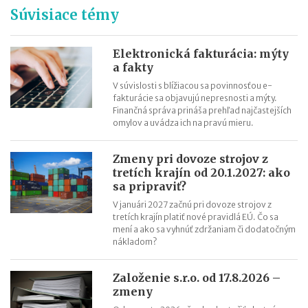
Súvisiace témy
Dohoda o skončení pracovného pomeru - vzor
Výpoveď z organizačných dôvodov
Zámenná zmluva a jej vzor
Elektronická fakturácia: mýty
a fakty
Zákon o mimoriadnych opatreniach v justícii v súvislosti so
V súvislosti s blížiacou sa povinnosťou e-
šírením koronavírusu
fakturácie sa objavujú nepresnosti a mýty.
Finančná správa prináša prehľad najčastejších
omylov a uvádza ich na pravú mieru.
Zmeny pri dovoze strojov z
tretích krajín od 20.1.2027: ako
sa pripraviť?
V januári 2027 začnú pri dovoze strojov z
tretích krajín platiť nové pravidlá EÚ. Čo sa
mení a ako sa vyhnúť zdržaniam či dodatočným
nákladom?
Založenie s.r.o. od 17.8.2026 –
zmeny