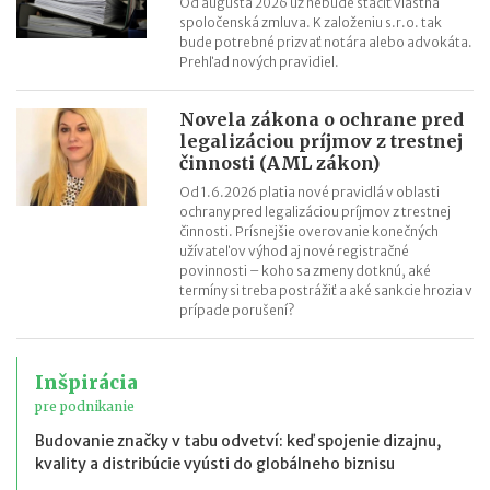
Od augusta 2026 už nebude stačiť vlastná
spoločenská zmluva. K založeniu s.r.o. tak
bude potrebné prizvať notára alebo advokáta.
Prehľad nových pravidiel.
Novela zákona o ochrane pred
legalizáciou príjmov z trestnej
činnosti (AML zákon)
Od 1.6.2026 platia nové pravidlá v oblasti
ochrany pred legalizáciou príjmov z trestnej
činnosti. Prísnejšie overovanie konečných
užívateľov výhod aj nové registračné
povinnosti – koho sa zmeny dotknú, aké
termíny si treba postrážiť a aké sankcie hrozia v
prípade porušení?
Inšpirácia
pre podnikanie
Budovanie značky v tabu odvetví: keď spojenie dizajnu,
kvality a distribúcie vyústi do globálneho biznisu