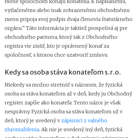
mene spoločnosti konajú konatelia. K napísanému,
vytlačenému alebo inak zobrazenému obchodnému
menu pripoja svoj podpis dvaja členovia štatutárneho
orgánu.” Táto informácia je taktiež prospešná aj pre
obchodného partnera, ktorý tak z Obchodného
registra vie zistiť, kto je oprávnený konať za
spoločnosť, s ktorou chce uzatvoriť zmluvu.
Kedy sa osoba stáva konateľom s.r.o.
Niekedy sa možno stretnúť s názorom, že fyzická
osoba sa stáva konateľom až v deň, kedy ju Obchodný
register zapíše ako konateľa. Tento názor je však
nesprávny. Fyzická osoba sa stáva konateľom už v
deň, ktorý je uvedený v
zápisnici z valného
zhromaždenia
. Ak nie je uvedený iný deň, fyzická