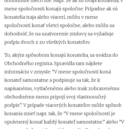
dohodnuté niečo iné. Napr. že ak sú dvaja konatelia, v
mene spoločnosti konajú spoločne. Prípadne ak sú
konatelia traja alebo viacerí, môžu v mene
spoločnosti konať všetci spoločne, alebo môžu sa
dohodnúť, že na uzatvorenie zmluvy sa vyžaduje
podpis dvoch z zo všetkých konateľov.
To, akým spôsobom konajú konatelia, sa uvádza do
Obchodného registra. Spravidla tam nájdete
informáciu v zmysle: “V mene spoločnosti koná
konateľ samostatne a podpisuje sa tak, že k
napísanému, vytlačenému alebo inak zobrazenému
obchodnému menu pripojí svoj vlastnoručný
podpis”. V prípade viacerých konateľov môže spôsob
konania znieť napr. tak, že “V mene spoločnosti je
oprávnený konať každý konateľ samostatne.” alebo “V