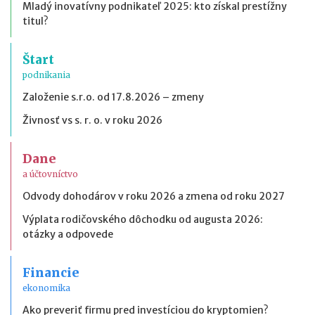
Mladý inovatívny podnikateľ 2025: kto získal prestížny
titul?
Štart
podnikania
Založenie s.r.o. od 17.8.2026 – zmeny
Živnosť vs s. r. o. v roku 2026
Dane
a účtovníctvo
Odvody dohodárov v roku 2026 a zmena od roku 2027
Výplata rodičovského dôchodku od augusta 2026:
otázky a odpovede
Financie
ekonomika
Ako preveriť firmu pred investíciou do kryptomien?