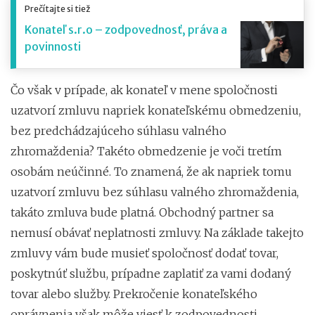
Prečítajte si tiež
Konateľ s.r.o – zodpovednosť, práva a
povinnosti
Čo však v prípade, ak konateľ v mene spoločnosti
uzatvorí zmluvu napriek konateľskému obmedzeniu,
bez predchádzajúceho súhlasu valného
zhromaždenia? Takéto obmedzenie je voči tretím
osobám neúčinné. To znamená, že ak napriek tomu
uzatvorí zmluvu bez súhlasu valného zhromaždenia,
takáto zmluva bude platná. Obchodný partner sa
nemusí obávať neplatnosti zmluvy. Na základe takejto
zmluvy vám bude musieť spoločnosť dodať tovar,
poskytnúť službu, prípadne zaplatiť za vami dodaný
tovar alebo služby. Prekročenie konateľského
oprávnenia však môže viesť k zodpovednosti