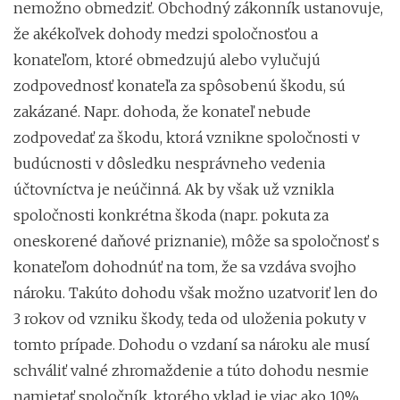
nemožno obmedziť. Obchodný zákonník ustanovuje,
že akékoľvek dohody medzi spoločnosťou a
konateľom, ktoré obmedzujú alebo vylučujú
zodpovednosť konateľa za spôsobenú škodu, sú
zakázané. Napr. dohoda, že konateľ nebude
zodpovedať za škodu, ktorá vznikne spoločnosti v
budúcnosti v dôsledku nesprávneho vedenia
účtovníctva je neúčinná. Ak by však už vznikla
spoločnosti konkrétna škoda (napr. pokuta za
oneskorené daňové priznanie), môže sa spoločnosť s
konateľom dohodnúť na tom, že sa vzdáva svojho
nároku. Takúto dohodu však možno uzatvoriť len do
3 rokov od vzniku škody, teda od uloženia pokuty v
tomto prípade. Dohodu o vzdaní sa nároku ale musí
schváliť valné zhromaždenie a túto dohodu nesmie
namietať spoločník, ktorého vklad je viac ako 10%