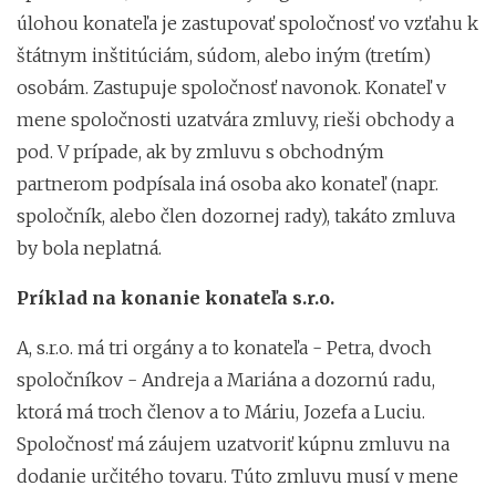
úlohou konateľa je zastupovať spoločnosť vo vzťahu k
štátnym inštitúciám, súdom, alebo iným (tretím)
osobám. Zastupuje spoločnosť navonok. Konateľ v
mene spoločnosti uzatvára zmluvy, rieši obchody a
pod. V prípade, ak by zmluvu s obchodným
partnerom podpísala iná osoba ako konateľ (napr.
spoločník, alebo člen dozornej rady), takáto zmluva
by bola neplatná.
Príklad na konanie konateľa s.r.o.
A, s.r.o. má tri orgány a to konateľa - Petra, dvoch
spoločníkov - Andreja a Mariána a dozornú radu,
ktorá má troch členov a to Máriu, Jozefa a Luciu.
Spoločnosť má záujem uzatvoriť kúpnu zmluvu na
dodanie určitého tovaru. Túto zmluvu musí v mene