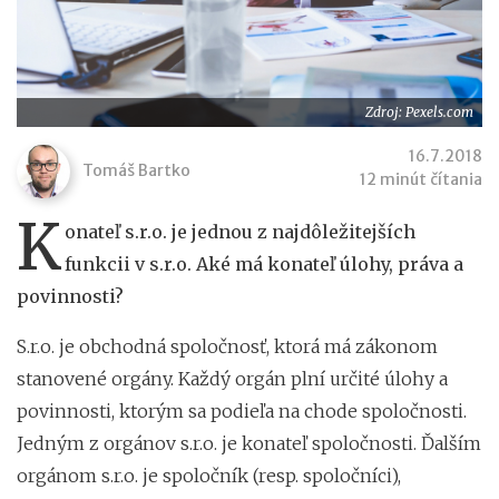
Zdroj: Pexels.com
16.7.2018
Tomáš Bartko
12 minút čítania
K
onateľ s.r.o. je jednou z najdôležitejších
funkcii v s.r.o. Aké má konateľ úlohy, práva a
povinnosti?
S.r.o. je obchodná spoločnosť, ktorá má zákonom
stanovené orgány. Každý orgán plní určité úlohy a
povinnosti, ktorým sa podieľa na chode spoločnosti.
Jedným z orgánov s.r.o. je konateľ spoločnosti. Ďalším
orgánom s.r.o. je spoločník (resp. spoločníci),