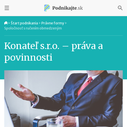
>
Štart podnikania
>
Právne formy
>
Spoločnosť s ručením obmedzeným
Konateľ s.r.o. – práva a
povinnosti