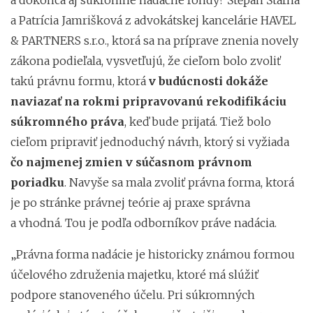
a Patrícia Jamrišková z advokátskej kancelárie HAVEL
& PARTNERS s.r.o., ktorá sa na príprave znenia novely
zákona podieľala, vysvetľujú, že cieľom bolo zvoliť
takú právnu formu, ktorá
v budúcnosti dokáže
naviazať na rokmi pripravovanú rekodifikáciu
súkromného práva
, keď bude prijatá. Tiež bolo
cieľom pripraviť jednoduchý návrh, ktorý si vyžiada
čo najmenej zmien v súčasnom právnom
poriadku
. Navyše sa mala zvoliť právna forma, ktorá
je po stránke právnej teórie aj praxe správna
a vhodná. Tou je podľa odborníkov práve nadácia.
„Právna forma nadácie je historicky známou formou
účelového združenia majetku, ktoré má slúžiť
podpore stanoveného účelu. Pri súkromných