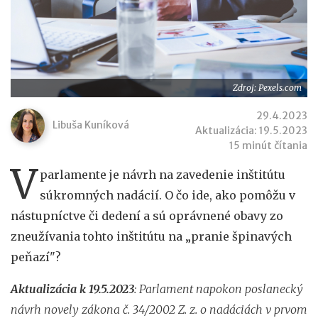
Zdroj: Pexels.com
29.4.2023
Libuša Kuníková
Aktualizácia: 19.5.2023
15 minút čítania
V
parlamente je návrh na zavedenie inštitútu
súkromných nadácií. O čo ide, ako pomôžu v
nástupníctve či dedení a sú oprávnené obavy zo
zneužívania tohto inštitútu na „pranie špinavých
peňazí"?
Aktualizácia k 19.5.2023
: Parlament napokon poslanecký
návrh novely zákona č. 34/2002 Z. z. o nadáciách v prvom