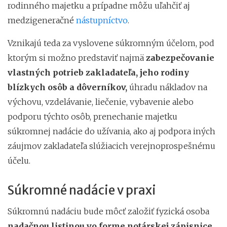
rodinného majetku a prípadne môžu uľahčiť aj
medzigeneračné
nástupníctvo
.
Vznikajú teda za vyslovene súkromným účelom, pod
ktorým si možno predstaviť najmä
zabezpečovanie
vlastných potrieb zakladateľa, jeho rodiny
blízkych osôb a dôverníkov,
úhradu nákladov na
výchovu, vzdelávanie, liečenie, vybavenie alebo
podporu týchto osôb, prenechanie majetku
súkromnej nadácie do užívania, ako aj podpora iných
záujmov zakladateľa slúžiacich verejnoprospešnému
účelu.
Súkromné nadácie v praxi
Súkromnú nadáciu bude môcť založiť fyzická osoba
nadačnou listinou vo forme notárskej zápisnice.