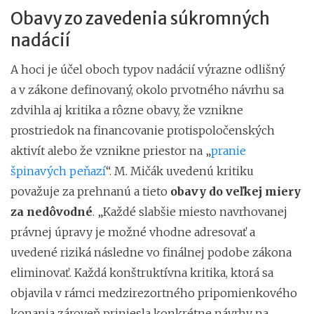
Obavy zo zavedenia súkromných
nadácií
A hoci je účel oboch typov nadácií výrazne odlišný
a v zákone definovaný, okolo prvotného návrhu sa
zdvihla aj kritika a rôzne obavy, že vznikne
prostriedok na financovanie protispoločenských
aktivít alebo že vznikne priestor na „
pranie
špinavých peňazí
“. M. Mičák uvedenú kritiku
považuje za prehnanú a tieto
obavy do veľkej miery
za nedôvodné
. „Každé slabšie miesto navrhovanej
právnej úpravy je možné vhodne adresovať a
uvedené riziká následne vo finálnej podobe zákona
eliminovať. Každá konštruktívna kritika, ktorá sa
objavila v rámci medzirezortného pripomienkového
konania zároveň priniesla konkrétne návrhy na