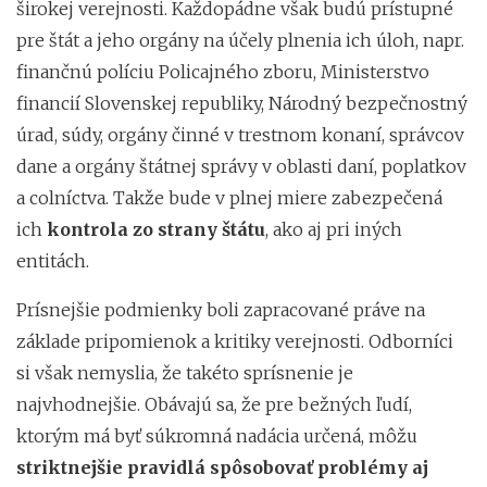
širokej verejnosti. Každopádne však budú prístupné
pre štát a jeho orgány na účely plnenia ich úloh, napr.
finančnú políciu Policajného zboru, Ministerstvo
financií Slovenskej republiky, Národný bezpečnostný
úrad, súdy, orgány činné v trestnom konaní, správcov
dane a orgány štátnej správy v oblasti daní, poplatkov
a colníctva. Takže bude v plnej miere zabezpečená
ich
kontrola zo strany štátu
, ako aj pri iných
entitách.
Prísnejšie podmienky boli zapracované práve na
základe pripomienok a kritiky verejnosti. Odborníci
si však nemyslia, že takéto sprísnenie je
najvhodnejšie. Obávajú sa, že pre bežných ľudí,
ktorým má byť súkromná nadácia určená, môžu
striktnejšie pravidlá spôsobovať problémy aj