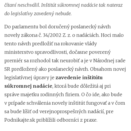
čítaní neschválil. Inštitút súkromnej nadácie tak nateraz
do legislatívy zavedený nebude.
Do parlamentu bol doručený poslanecký návrh
novely zákona č. 34/2002 Z. z. o nadáciách. Hoci malo
tento návrh predložiť na rokovanie vlády
ministerstvo spravodlivosti, dočasne poverený
premiér sa rozhodol tak neurobiť a je v Národnej rade
SR predložený ako poslanecký návrh. Obsahom novej
legislatívnej úpravy je
zavedenie inštitútu
súkromnej nadácie
, ktorá bude dôležitá aj pri
správe majetku rodinných firiem. O čo ide, ako bude
v prípade schválenia novely inštitút fungovať a v čom
sa bude líšiť od verejnoprospešných nadácií, pre
Podnikajte.sk priblížili odborníci z praxe.