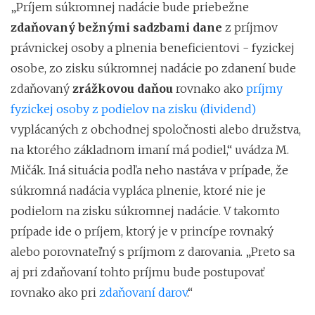
„Príjem súkromnej nadácie bude priebežne
zdaňovaný bežnými sadzbami dane
z príjmov
právnickej osoby a plnenia beneficientovi - fyzickej
osobe, zo zisku súkromnej nadácie po zdanení bude
zdaňovaný
zrážkovou daňou
rovnako ako
príjmy
fyzickej osoby z podielov na zisku (dividend)
vyplácaných z obchodnej spoločnosti alebo družstva,
na ktorého základnom imaní má podiel,“ uvádza M.
Mičák. Iná situácia podľa neho nastáva v prípade, že
súkromná nadácia vypláca plnenie, ktoré nie je
podielom na zisku súkromnej nadácie. V takomto
prípade ide o príjem, ktorý je v princípe rovnaký
alebo porovnateľný s príjmom z darovania. „Preto sa
aj pri zdaňovaní tohto príjmu bude postupovať
rovnako ako pri
zdaňovaní darov
.“