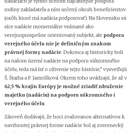
nadáciách je týmto účelom najčastejšie podpora
rodiny zakladateľa a ním určený okruh beneficientov
(osôb, ktoré má nadácia podporovať). Na Slovensku sú
síce nadácie momentálne vnímané ako
verejnoprospešne orientovaný subjekt, ale
podpora
verejného účelu nie je definičným znakom
právnej formy nadácie
. Dokonca aj historicky boli
na našom území nadácie na podporu súkromného
účelu, teda má ísť o oživenie tejto histórie,“ vysvetľujú
Š. Štarha a P. Jamrišková. Okrem toho uvádzajú, že až v
62,5 % krajín Európy je možné zriadiť združenie
majetku (nadáciu) na podporu súkromného i
verejného účelu
.
Zároveň dodávajú, že hoci zvažovanou alternatívou k
navrhnutej právnej forme nadácie bol aj zverenecký