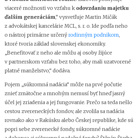
viaceré možnosti vo vzťahu k
odovzdaniu majetku
ďalším generáciám
,“ vysvetľuje Martin Mičák
z advokátskej kancelárie MCL, s. r. o. Ide podľa neho
o nástroj primárne určený
rodinným podnikom
,
ktoré tvoria základ slovenskej ekonomiky.
„Benefitovať z neho ale môžu aj osoby žijúce
v partnerskom vzťahu bez toho, aby mali uzatvorené
platné manželstvo,“ dodáva.
Pojem „súkromná nadácia“ môže na prvé počutie
znieť zmätočne a mnohým nemusí byť hneď jasný
účel jej zriadenia a jej fungovanie. Prečo sa teda nešlo
cestou zvereneckých fondov, ale zvolila sa nadácia
rovnako ako v Rakúsku alebo Českej republike, kde sú
popri sebe zverenecké fondy, súkromné nadácie
a dokonca aj súkromné nadačné fondy? Štěpán Štarha