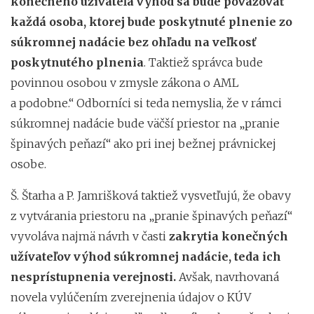
konečného užívateľa výhod sa bude považovať
každá osoba, ktorej bude poskytnuté plnenie zo
súkromnej nadácie bez ohľadu na veľkosť
poskytnutého plnenia
. Taktiež správca bude
povinnou osobou v zmysle zákona o AML
a podobne.“ Odborníci si teda nemyslia, že v rámci
súkromnej nadácie bude väčší priestor na „pranie
špinavých peňazí“ ako pri inej bežnej právnickej
osobe.
Š. Štarha a P. Jamrišková taktiež vysvetľujú, že obavy
z vytvárania priestoru na „pranie špinavých peňazí“
vyvoláva najmä návrh v časti
zakrytia konečných
užívateľov výhod súkromnej nadácie, teda ich
nesprístupnenia verejnosti.
Avšak, navrhovaná
novela vylúčením zverejnenia údajov o KÚV