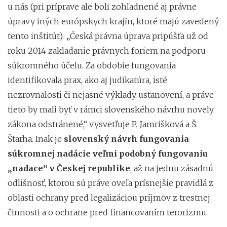
u nás (pri príprave ale boli zohľadnené aj právne
úpravy iných európskych krajín, ktoré majú zavedený
tento inštitút). „Česká právna úprava pripúšťa už od
roku 2014 zakladanie právnych foriem na podporu
súkromného účelu. Za obdobie fungovania
identifikovala prax, ako aj judikatúra, isté
nezrovnalosti či nejasné výklady ustanovení, a práve
tieto by mali byť v rámci slovenského návrhu novely
zákona odstránené,“ vysvetľuje P. Jamrišková a Š.
Štarha. Inak je
slovenský návrh fungovania
súkromnej nadácie veľmi podobný fungovaniu
„nadace“ v Českej republike
, až na jednu zásadnú
odlišnosť, ktorou sú práve oveľa prísnejšie pravidlá z
oblasti ochrany pred legalizáciou príjmov z trestnej
činnosti a o ochrane pred financovaním terorizmu.