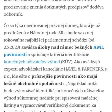
precizovanie znenia dotknutých predpisov,“ dodáva
odborník.
Čo sa týka navrhovanej právnej úpravy, ktorá je už
predložená v Národnej rade SR a bude sa o nej
rokovať na najbližšej parlamentnej schôdzi (od
2.5.2023), zavádza
úlohy nad rámec bežných
AML
povinností
a sprísňuje kritériá identifikácie
konečných užívateľov výhod
(KÚV). Ako uvádzajú
experti advokátskej kancelárie HAVEL & PARTNERS, s.
r. o., ide ešte o
prísnejšie povinnosti ako majú
bežné obchodné spoločnosti
. „Napríklad notár
bude vykonávať identifikáciu konečných užívateľov
výhod súkromnej nadácie pri spisovaní nadačnej
listiny a vypracovávať verifikačný dokument. Za