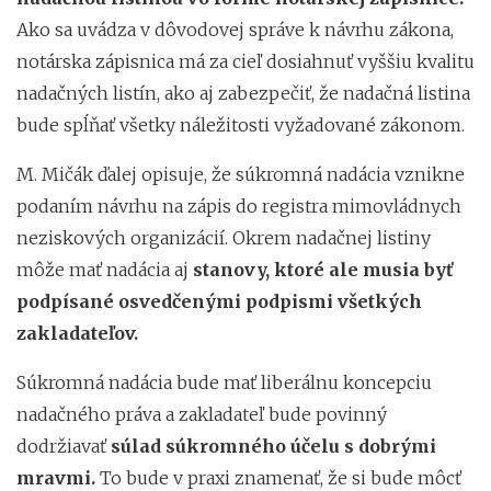
Ako sa uvádza v dôvodovej správe k návrhu zákona,
notárska zápisnica má za cieľ dosiahnuť vyššiu kvalitu
nadačných listín, ako aj zabezpečiť, že nadačná listina
bude spĺňať všetky náležitosti vyžadované zákonom.
M. Mičák ďalej opisuje, že súkromná nadácia vznikne
podaním návrhu na zápis do registra mimovládnych
neziskových organizácií. Okrem nadačnej listiny
môže mať nadácia aj
stanovy, ktoré ale musia byť
podpísané osvedčenými podpismi všetkých
zakladateľov.
Súkromná nadácia bude mať liberálnu koncepciu
nadačného práva a zakladateľ bude povinný
dodržiavať
súlad súkromného účelu s dobrými
mravmi.
To bude v praxi znamenať, že si bude môcť