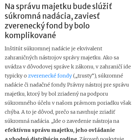
Na správu majetku bude slúžiť
súkromná nadácia, zaviesť
zverenecký fond by bolo
komplikované
Inštitút súkromnej nadácie je ekvivalent
zahraničných nástrojov správy majetku. Ako sa
uvádza v dôvodovej správe k zákonu, v zahraničí ide
typicky o
zverenecké fondy
(„trusty“), súkromné
nadácie či nadačné fondy. Právny nástroj pre správu
majetku, ktorý by bol zriadený na podporu
súkromného účelu v našom právnom poriadku však
chýba. A to je dôvod, prečo sa navrhuje zriadiť
súkromná nadácia. „Ide o zavedenie nástroja na
efektívnu správu majetku, jeho ovládanie
a vhodnú distribúciu rodine
. Zároveň poskytuje