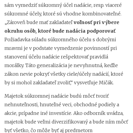
sám vymedziť súkromný účel nadácie, resp. viaceré
súkromné účely, ktoré sú vhodne kombinovateľné.
„Zároveň bude mať zakladateľ
voľnosť pri výbere
okruhu osôb, ktoré bude nadácia podporovať
.
Požiadavka súladu súkromného účelu s dobrými
mravmi je v podstate vymedzenie povinností pri
stanovení účelu nadácie rešpektovať pravidlá
morálky. Táto generalizácia je nevyhnutná, keďže
zákon nevie pokryť všetky ciele/účely nadácií, ktoré
by si mohol zakladateľ zvoliť,“ vysvetľuje Mičák.
Majetok súkromnej nadácie budú môcť tvoriť
nehnuteľnosti, hnuteľné veci, obchodné podiely a
akcie, prípadne iné investície. Ako odborník uvádza,
majetok bude veľmi diverzifikovaný a bude ním môcť
byť všetko, čo môže byť aj predmetom