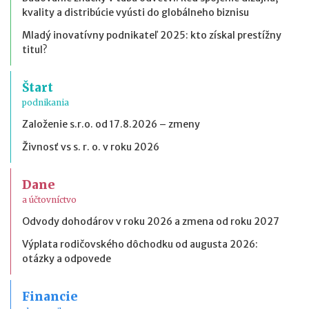
kvality a distribúcie vyústi do globálneho biznisu
Mladý inovatívny podnikateľ 2025: kto získal prestížny
titul?
Štart
podnikania
Založenie s.r.o. od 17.8.2026 – zmeny
Živnosť vs s. r. o. v roku 2026
Dane
a účtovníctvo
Odvody dohodárov v roku 2026 a zmena od roku 2027
Výplata rodičovského dôchodku od augusta 2026:
otázky a odpovede
Financie