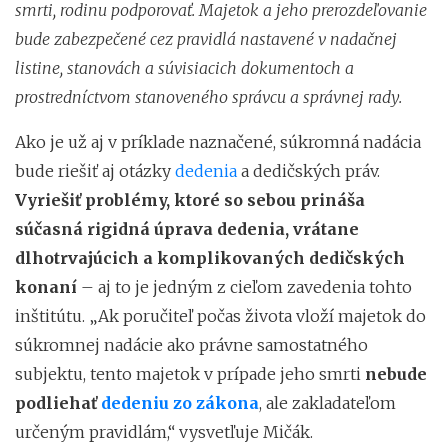
smrti, rodinu podporovať. Majetok a jeho prerozdeľovanie
bude zabezpečené cez pravidlá nastavené v nadačnej
listine, stanovách a súvisiacich dokumentoch a
prostredníctvom stanoveného správcu a správnej rady.
Ako je už aj v príklade naznačené, súkromná nadácia
bude riešiť aj otázky
dedenia
a dedičských práv.
Vyriešiť problémy, ktoré so sebou prináša
súčasná rigidná úprava dedenia, vrátane
dlhotrvajúcich a komplikovaných dedičských
konaní
– aj to je jedným z cieľom zavedenia tohto
inštitútu. „Ak poručiteľ počas života vloží majetok do
súkromnej nadácie ako právne samostatného
subjektu, tento majetok v prípade jeho smrti
nebude
podliehať
dedeniu zo zákona
, ale zakladateľom
určeným pravidlám,“ vysvetľuje Mičák.