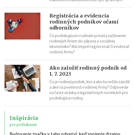
Registrácia a evidencia
rodinných podnikov očami
odborníkov
Čo podnikajúcim rodinám prináša začlenenie
rodinných firiem do zákona o sociálnej
ekonomike? Má zmysel registrovať či evidovať
rodinnú firmu?
Ako založiť rodinný podnik od
1. 7. 2023
Čo je rodinný podnik, kto a ako ho môže založiť
a aké sú povinnosti rodinnej firmy? Odpovede
na časté otázky o legislatívnych novinkách pre
podnikajúce rodiny.
Inšpirácia
pre podnikanie
Budovanie značky v tabu odvetví: keď spojenie dizajnu,