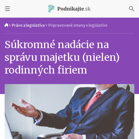
>
Právo a legislatíva
>
Pripravované zmeny v legislatíve
Súkromné nadácie na
správu majetku (nielen)
rodinných firiem