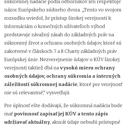
súkromnej nadácie podľa odborníkov len rešpektuje
názor Európskeho súdneho dvora. „Tento vo svojom
rozsudku uviedol, že prístup širokej verejnosti k
informáciám o konečných užívateľoch výhod
predstavuje závažný zásah do základných práv na
súkromný život a ochranu osobných údajov, ktoré sú
zakotvené v článkoch 7 a 8 Charty základných práv
Európskej únie. Nezverejnenie údajov o KÚV širokej
verejnosti taktiež dbá na
vysokú mieru ochrany
osobných údajov, ochrany súkromia a interných
záležitostí súkromnej nadácie
, ktoré pre verejnosť
nie sú relevantné,“ vysvetľujú.
Pre úplnosť ešte dodávajú, že súkromná nadácia bude
mať
povinnosť zapísať jej KÚV a tento zápis
udržiavať aktuálny
, akurát údaje nebudú prístupné