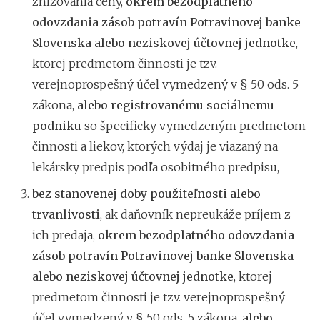
znižovania ceny,
okrem bezodplatného
odovzdania zásob potravín Potravinovej banke
Slovenska alebo neziskovej účtovnej jednotke
,
ktorej predmetom činnosti je tzv.
verejnoprospešný účel vymedzený v § 50 ods. 5
zákona,
alebo registrovanému sociálnemu
podniku
so špecificky vymedzeným predmetom
činnosti a liekov, ktorých výdaj je viazaný na
lekársky predpis podľa osobitného predpisu,
bez stanovenej doby použiteľnosti alebo
trvanlivosti
, ak daňovník nepreukáže príjem z
ich predaja,
okrem bezodplatného odovzdania
zásob potravín Potravinovej banke Slovenska
alebo neziskovej účtovnej jednotke
, ktorej
predmetom činnosti je tzv. verejnoprospešný
účel vymedzený v § 50 ods. 5 zákona,
alebo