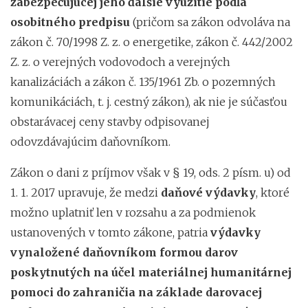
zabezpečujúcej jeho ďalšie využitie podľa
osobitného predpisu
(pričom sa zákon odvoláva na
zákon č. 70/1998 Z. z. o energetike, zákon č. 442/2002
Z. z. o verejných vodovodoch a verejných
kanalizáciách a zákon č. 135/1961 Zb. o pozemných
komunikáciách, t. j. cestný zákon), ak nie je súčasťou
obstarávacej ceny stavby odpisovanej
odovzdávajúcim daňovníkom.
Zákon o dani z príjmov však v § 19, ods. 2 písm. u) od
1. 1. 2017 upravuje, že medzi
daňové výdavky
, ktoré
možno uplatniť len v rozsahu a za podmienok
ustanovených v tomto zákone, patria
výdavky
vynaložené daňovníkom formou darov
poskytnutých na účel materiálnej humanitárnej
pomoci do zahraničia na základe darovacej