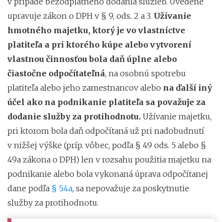
v prípade bezodplatného dodania služieb. Uvedené
upravuje zákon o DPH v § 9, ods. 2 a 3.
Užívanie
hmotného majetku, ktorý je vo vlastníctve
platiteľa a pri ktorého kúpe alebo vytvorení
vlastnou činnosťou bola daň úplne alebo
čiastočne odpočítateľná
, na osobnú spotrebu
platiteľa alebo jeho zamestnancov alebo
na ďalší iný
účel ako na podnikanie platiteľa sa považuje za
dodanie služby za protihodnotu.
Užívanie majetku,
pri ktorom bola daň odpočítaná už pri nadobudnutí
v nižšej výške (príp. vôbec, podľa § 49 ods. 5 alebo §
49a zákona o DPH) len v rozsahu použitia majetku na
podnikanie alebo bola vykonaná úprava odpočítanej
dane podľa
§ 54a
, sa nepovažuje za poskytnutie
služby za protihodnotu.