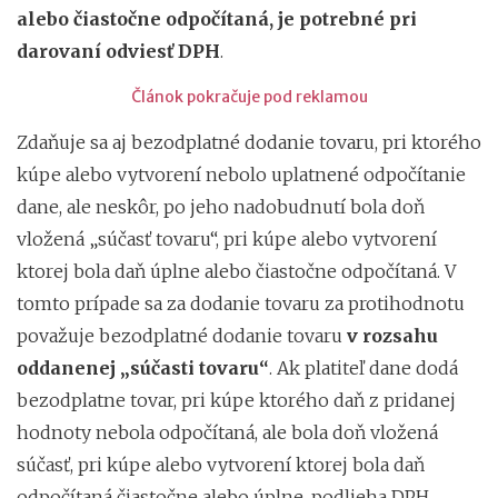
alebo čiastočne
odpočítaná, je potrebné pri
darovaní odviesť DPH
.
Článok pokračuje pod reklamou
Zdaňuje sa aj bezodplatné dodanie tovaru, pri ktorého
kúpe alebo vytvorení nebolo uplatnené odpočítanie
dane, ale neskôr, po jeho nadobudnutí bola doň
vložená „súčasť tovaru“, pri kúpe alebo vytvorení
ktorej bola daň úplne alebo čiastočne odpočítaná. V
tomto prípade sa za dodanie tovaru za protihodnotu
považuje bezodplatné dodanie tovaru
v rozsahu
oddanenej „súčasti tovaru“
. Ak platiteľ dane dodá
bezodplatne tovar, pri kúpe ktorého daň z pridanej
hodnoty nebola odpočítaná, ale bola doň vložená
súčasť, pri kúpe alebo vytvorení ktorej bola daň
odpočítaná čiastočne alebo úplne, podlieha DPH