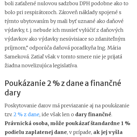
boli zaťažené nulovou sadzbou DPH podobne ako to
bolo pri respirátoroch. Zároveň náklady spojené s
týmto ubytovaním by mali byť uznané ako daňové
výdavky, t. j. nebude ich musieť vylúčiť z daňových
výdavkov ako výdavky nesúvisiace so zdaniteľným
príjmom,“ odporúča daňová poradkyňa Ing. Mária
Sameková. Zatiaľ však v tomto smere nie je prijatá
žiadna novelizujúca legislatíva.
Poukázanie 2 % z dane a finančné
dary
Poskytovanie darov má previazanie aj na poukázanie
tzv.
2 % z dane
, ide však len o
dary finančné
.
Právnická osoba, môže poukázať štandardne 1 %
podielu zaplatenej dane
, v prípade,
ak jej vyšla