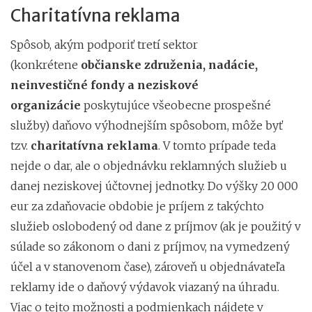
Charitatívna reklama
Spôsob, akým podporiť tretí sektor
(konkrétene
občianske združenia, nadácie,
neinvestičné fondy a neziskové
organizácie
poskytujúce všeobecne prospešné
služby) daňovo výhodnejším spôsobom, môže byť
tzv.
charitatívna reklama
. V tomto prípade teda
nejde o dar, ale o objednávku reklamných služieb u
danej neziskovej účtovnej jednotky. Do výšky 20 000
eur za zdaňovacie obdobie je príjem z takýchto
služieb oslobodený od dane z príjmov (ak je použitý v
súlade so zákonom o dani z príjmov, na vymedzený
účel a v stanovenom čase), zároveň u objednávateľa
reklamy ide o daňový výdavok viazaný na úhradu.
Viac o tejto možnosti a podmienkach nájdete v