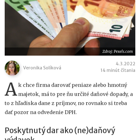
Zdroj: Pexels.com
4.3.2022
Veronika Solíková
14 minút čítania
A
k chce firma darovať peniaze alebo hmotný
majetok, má to pre ňu určité daňové dopady, a
to z hľadiska dane z príjmov, no rovnako si treba
dať pozor na odvedenie DPH.
Poskytnutý dar ako (ne)daňový