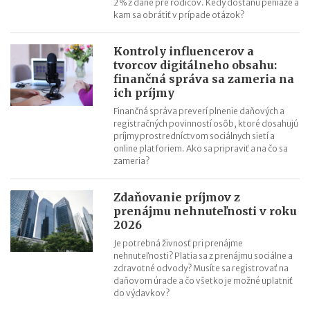
2 % z dane pre rodičov. Kedy dostanú peniaze a
kam sa obrátiť v prípade otázok?
Kontroly influencerov a
tvorcov digitálneho obsahu:
finančná správa sa zameria na
ich príjmy
Finančná správa preverí plnenie daňových a
registračných povinností osôb, ktoré dosahujú
príjmy prostredníctvom sociálnych sietí a
online platforiem. Ako sa pripraviť a na čo sa
zameria?
Zdaňovanie príjmov z
prenájmu nehnuteľnosti v roku
2026
Je potrebná živnosť pri prenájme
nehnuteľnosti? Platia sa z prenájmu sociálne a
zdravotné odvody? Musíte sa registrovať na
daňovom úrade a čo všetko je možné uplatniť
do výdavkov?