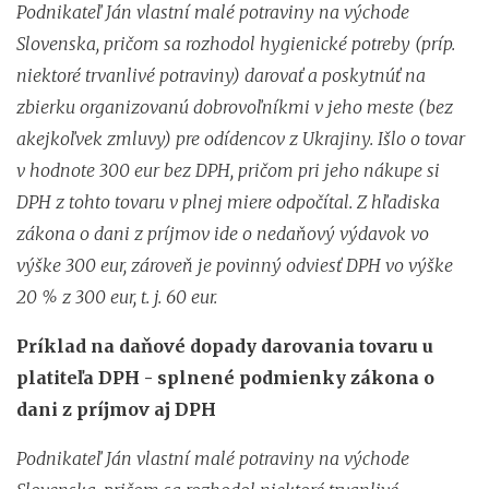
Podnikateľ Ján vlastní malé potraviny na východe
Slovenska, pričom sa rozhodol hygienické potreby (príp.
niektoré trvanlivé potraviny) darovať a poskytnúť na
zbierku organizovanú dobrovoľníkmi v jeho meste (bez
akejkoľvek zmluvy) pre odídencov z Ukrajiny. Išlo o tovar
v hodnote 300 eur bez DPH, pričom pri jeho nákupe si
DPH z tohto tovaru v plnej miere odpočítal. Z hľadiska
zákona o dani z príjmov ide o nedaňový výdavok vo
výške 300 eur, zároveň je povinný odviesť DPH vo výške
20 % z 300 eur, t. j. 60 eur.
Príklad na daňové dopady darovania tovaru u
platiteľa DPH - splnené podmienky zákona o
dani z príjmov aj DPH
Podnikateľ Ján vlastní malé potraviny na východe