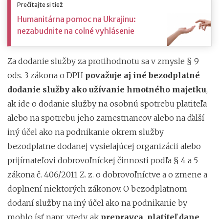
Prečítajte si tiež
Humanitárna pomoc na Ukrajinu:
nezabudnite na colné vyhlásenie
Za dodanie služby za protihodnotu sa v zmysle § 9
ods. 3 zákona o DPH
považuje aj iné bezodplatné
dodanie služby ako užívanie hmotného majetku
,
ak ide o dodanie služby na osobnú spotrebu platiteľa
alebo na spotrebu jeho zamestnancov alebo na ďalší
iný účel ako na podnikanie okrem služby
bezodplatne dodanej vysielajúcej organizácii alebo
prijímateľovi dobrovoľníckej činnosti podľa § 4 a 5
zákona č. 406/2011 Z. z. o dobrovoľníctve a o zmene a
doplnení niektorých zákonov. O bezodplatnom
dodaní služby na iný účel ako na podnikanie by
mohlo ísť napr. vtedy, ak
prepravca, platiteľ dane,