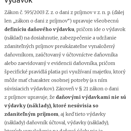
výdavok
Zákon č. 595/2003 Z. z. o dani z príjmov v z. n. p. (ďalej
len „zákon o dani z príjmov“) upravuje všeobecnú
definíciu daňového výdavku
, pričom ide o výdavok
(náklad) na dosiahnutie, zabezpečenie a udržanie
zdaniteľných príjmov preukázateľne vynaložený
daňovníkom, zaúčtovaný v účtovníctve daňovníka
alebo zaevidovaný v evidencii daňovníka, pričom
špecifické pravidlá platia pri využívaní majetku, ktorý
môže mať charakter osobnej potreby (a s ním
súvisiacich výdavkov). Zároveň v § 21 zákon o dani
z príjmov upravuje, že
daňovými výdavkami nie sú
výdavky (náklady), ktoré nesúvisia so
zdaniteľným príjmom
, aj keď tieto výdavky
(náklady) daňovník účtoval, výdavky (náklady),
ktorých vynaloženie na daňové účely nie je