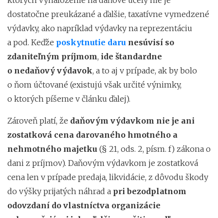
dostatočne preukázané a ďalšie, taxatívne vymedzené
výdavky, ako napríklad výdavky na reprezentáciu
a pod. Keďže
poskytnutie daru
nesúvisí so
zdaniteľným príjmom
,
ide štandardne
o nedaňový výdavok
, a to aj v prípade, ak by bolo
o ňom účtované (existujú však určité výnimky,
o ktorých píšeme v článku ďalej).
Zároveň platí, že
daňovým výdavkom nie je ani
zostatková cena darovaného hmotného a
nehmotného majetku
(§ 21, ods. 2, písm. f) zákona o
dani z príjmov). Daňovým výdavkom je zostatková
cena len v prípade predaja, likvidácie, z dôvodu škody
do výšky prijatých náhrad a
pri bezodplatnom
odovzdaní do vlastníctva organizácie