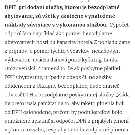
DPH pri dodaní služby, ktorou je bezodplatné
ubytovanie, sú všetky skutočne vynaložené
náklady súvisiace s vykonanou službou
. „Výpočet
odporúčam napríklad ako pomer bezodplatne
ubytovaných hostí ku kapacite hotela. Z pohľadu dane
z príjmov je pomer týchto výdavkov nedaňovým
výdavkom,“ uvádza daňová poradkyňa Ing. Lenka
Ordzovenská. Znamená to, že ak poskytne platiteľ
DPH ubytovanie, prípadne odvoz či iné služby
odídencom z Ukrajiny bezodplatne, bude musieť
odviesť DPH z bezodplatne poskytnutej služby. „Vláda
by preto mala pamätať na to, aby takéto plnenia boli
od DPH oslobodené, pričom by podnikateľovi bolo
umožnené uplatniť si odpočet DPH z prijatých plnení
v plnom rozsahu, resp. aby tieto bezodplatné plnenia