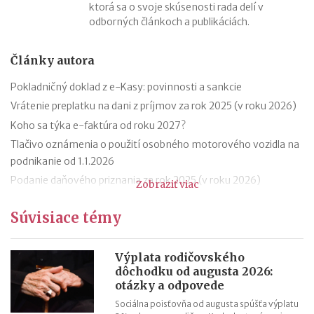
ktorá sa o svoje skúsenosti rada delí v
odborných článkoch a publikáciách.
Články autora
Pokladničný doklad z e-Kasy: povinnosti a sankcie
Vrátenie preplatku na dani z príjmov za rok 2025 (v roku 2026)
Koho sa týka e-faktúra od roku 2027?
Tlačivo oznámenia o použití osobného motorového vozidla na
podnikanie od 1.1.2026
Podanie daňového priznania za rok 2025 (v roku 2026)
Zobraziť viac
Zmeny v evidencii tržieb od roku 2026
Súvisiace témy
Stravné (diéty) od 1.12.2025
Zmeny v sociálnom poistení SZČO od 1.1.2026
Odvodová odpočítateľná položka z príjmu trénerov od 1.1.2026
Výplata rodičovského
dôchodku od augusta 2026:
11 mýtov o dôchodkoch
otázky a odpovede
Sociálna poisťovňa od augusta spúšťa výplatu