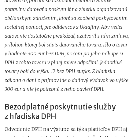
Slovenska, pričom sa rozhodol niektoré trvanlivé
potraviny darovať a poskytnúť na zbierku organizovanú
o
bčianskym združením, ktoré sa zaoberá poskytovaním
sociálnej pomoci,
pre odídencov z Ukrajiny. Aby vedel
darovanie dostatočne preukázať, uzatvoril s ním zmluvu,
prílohou ktorej bol súpis darovaného tovaru.
Išlo o tovar
v hodnote 300 eur bez DPH, pričom pri jeho nákupe si
DPH z tohto tovaru v plnej miere odpočítal. Jednotlivé
tovary boli do výšky 17 bez DPH eur/ks. Z hľadiska
zákona o dani z príjmov ide o daňový výdavok vo výške
300 eur a nie je potrebné z neho odviesť DPH.
Bezodplatné poskytnutie služby
z hľadiska DPH
Odvedenie DPH na výstupe sa týka platiteľov DPH aj