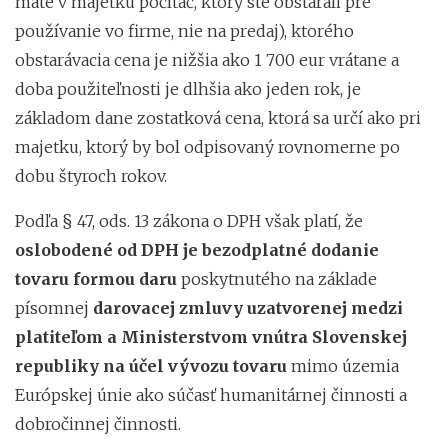
máte v majetku počítač, ktorý ste obstarali pre
používanie vo firme, nie na predaj), ktorého
obstarávacia cena je nižšia ako 1 700 eur vrátane a
doba použiteľnosti je dlhšia ako jeden rok, je
základom dane zostatková cena, ktorá sa určí ako pri
majetku, ktorý by bol odpisovaný rovnomerne po
dobu štyroch rokov.
Podľa § 47, ods. 13 zákona o DPH však platí, že
oslobodené od DPH je bezodplatné dodanie
tovaru formou daru
poskytnutého na základe
písomnej
darovacej zmluvy uzatvorenej medzi
platiteľom a Ministerstvom vnútra Slovenskej
republiky na účel vývozu tovaru
mimo územia
Európskej únie ako súčasť humanitárnej činnosti a
dobročinnej činnosti.