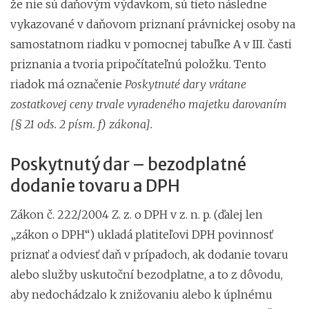
že nie sú daňovým výdavkom, sú tieto následne
vykazované v daňovom priznaní právnickej osoby na
samostatnom riadku v pomocnej tabuľke A v III. časti
priznania a tvoria pripočítateľnú položku. Tento
riadok má označenie
Poskytnuté dary vrátane
zostatkovej ceny trvale vyradeného majetku darovaním
[§ 21 ods. 2 písm. f) zákona].
Poskytnutý dar – bezodplatné
dodanie tovaru a DPH
Zákon č. 222/2004 Z. z. o DPH v z. n. p. (ďalej len
„zákon o DPH“) ukladá platiteľovi DPH povinnosť
priznať a odviesť daň v prípadoch, ak dodanie tovaru
alebo služby uskutoční bezodplatne, a to z dôvodu,
aby nedochádzalo k znižovaniu alebo k úplnému