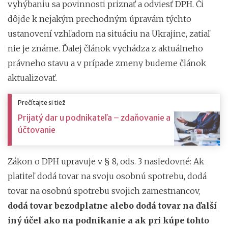
vyhýbaniu sa povinnosti priznať a odviesť DPH. Či
dôjde k nejakým prechodným úpravám týchto
ustanovení vzhľadom na situáciu na Ukrajine, zatiaľ
nie je známe. Ďalej článok vychádza z aktuálneho
právneho stavu a v prípade zmeny budeme článok
aktualizovať.
Prečítajte si tiež
Prijatý dar u podnikateľa – zdaňovanie a
účtovanie
Zákon o DPH upravuje v § 8, ods. 3 nasledovné: Ak
platiteľ dodá tovar na svoju osobnú spotrebu, dodá
tovar na osobnú spotrebu svojich zamestnancov,
dodá tovar bezodplatne alebo dodá tovar na ďalší
iný účel ako na podnikanie a ak pri kúpe tohto