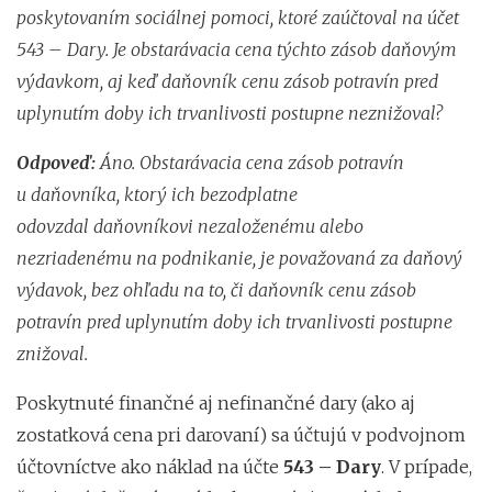
poskytovaním sociálnej pomoci, ktoré zaúčtoval na účet
543 – Dary. Je obstarávacia cena týchto zásob daňovým
výdavkom, aj keď daňovník cenu zásob potravín pred
uplynutím doby ich trvanlivosti postupne neznižoval?
Odpoveď:
Áno. Obstarávacia cena zásob potravín
u daňovníka, ktorý ich bezodplatne
odovzdal daňovníkovi nezaloženému alebo
nezriadenému na podnikanie, je považovaná za daňový
výdavok, bez ohľadu na to, či daňovník cenu zásob
potravín pred uplynutím doby ich trvanlivosti postupne
znižoval.
Poskytnuté finančné aj nefinančné dary (ako aj
zostatková cena pri darovaní) sa účtujú v podvojnom
účtovníctve ako náklad na účte
543 – Dary
. V prípade,