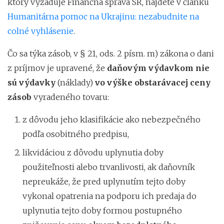
ktorý vyžaduje Finančná správa SR, nájdete v článku
Humanitárna pomoc na Ukrajinu: nezabudnite na
colné vyhlásenie
.
Čo sa týka zásob, v § 21, ods. 2 písm. m) zákona o dani
z príjmov je upravené, že
daňovým výdavkom nie
sú výdavky
(náklady)
vo výške obstarávacej
ceny
zásob
vyradeného tovaru:
z dôvodu jeho klasifikácie ako nebezpečného
podľa osobitného predpisu,
likvidáciou z dôvodu uplynutia doby
použiteľnosti alebo trvanlivosti, ak daňovník
nepreukáže, že pred uplynutím tejto doby
vykonal opatrenia na podporu ich predaja do
uplynutia tejto doby formou postupného