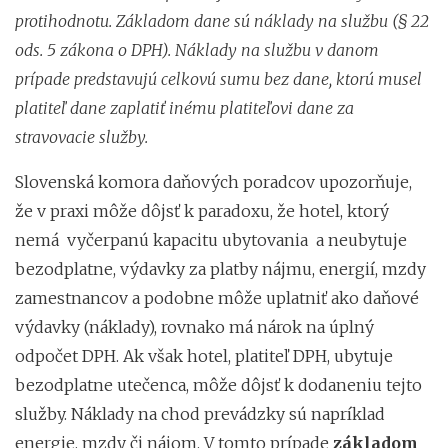
protihodnotu. Základom dane sú náklady na službu (§ 22
ods. 5 zákona o DPH). Náklady na službu v danom
prípade predstavujú celkovú sumu bez dane, ktorú musel
platiteľ dane zaplatiť inému platiteľovi dane za
stravovacie služby.
Slovenská komora daňových poradcov upozorňuje,
že v praxi môže dôjsť k paradoxu, že hotel, ktorý
nemá vyčerpanú kapacitu ubytovania a neubytuje
bezodplatne, výdavky za platby nájmu, energií, mzdy
zamestnancov a podobne môže uplatniť ako daňové
výdavky (náklady), rovnako má nárok na úplný
odpočet DPH. Ak však hotel, platiteľ DPH, ubytuje
bezodplatne utečenca, môže dôjsť k dodaneniu tejto
služby. Náklady na chod prevádzky sú napríklad
energie, mzdy či nájom. V tomto prípade
základom