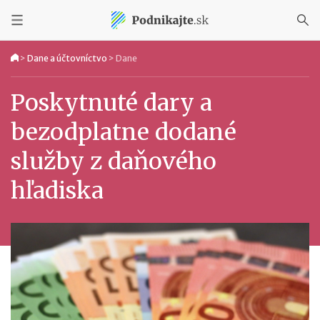
>
Dane a účtovníctvo
>
Dane
Poskytnuté dary a
bezodplatne dodané
služby z daňového
hľadiska