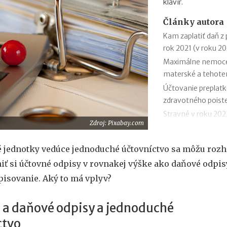
klavír.
Články autora
Kam zaplatiť daň z
rok 2021 (v roku 2
Maximálne nemocen
materské a tehote
Účtovanie preplat
zdravotného poist
Stravné v roku 202
Zdroj: Pixabay.com
Účtovanie preplat
dane
é jednotky vedúce jednoduché účtovníctvo sa môžu roz
Platenie a označov
iť si účtovné odpisy v rovnakej výške ako daňové odpisy
Vzory tlačív pre ro
pisovanie. Aký to má vplyv?
2022)
Vzory tlačív daňový
 a daňové odpisy a jednoduché
2021 (v roku 2022)
Účtová osnova pre 
ctvo