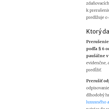
zdaňovacích
k prerušeni
predlžuje o
Ktorý d
Prerušenie
podľa § 6 o
paušálne v
evidenčne, 
predĺžiť.
Prerušiť o
odpisovani
dlhodobý hm
luxusného 