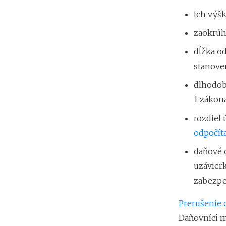
ich výšk
zaokrúh
dĺžka o
stanove
dlhodob
1 zákona
rozdiel
odpočít
daňové 
uzávier
zabezpeč
Prerušenie 
Daňovníci m