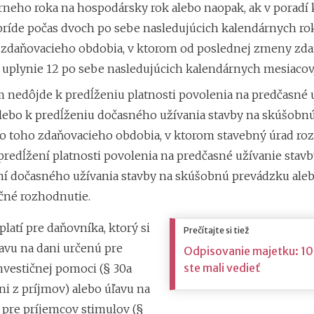
rneho roka na hospodársky rok alebo naopak, ak v poradí 
ríde počas dvoch po sebe nasledujúcich kalendárnych roko
 zdaňovacieho obdobia, v ktorom od poslednej zmeny zd
 uplynie 12 po sebe nasledujúcich kalendárnych mesiacov
m nedôjde k predĺženiu platnosti povolenia na predčasné 
alebo k predĺženiu dočasného užívania stavby na skúšobn
 do toho zdaňovacieho obdobia, v ktorom stavebný úrad ro
redĺžení platnosti povolenia na predčasné užívanie stav
ní dočasného užívania stavby na skúšobnú prevádzku ale
čné rozhodnutie.
latí pre daňovníka, ktorý si
Prečítajte si tiež
ľavu na dani určenú pre
Odpisovanie majetku: 10
ste mali vedieť
nvestičnej pomoci (§ 30a
ni z príjmov) alebo úľavu na
 pre príjemcov stimulov (§