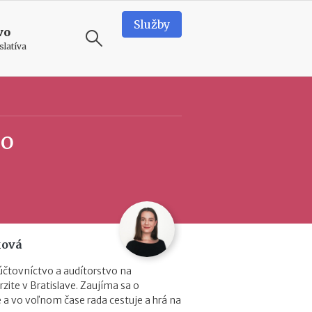
Služby
vo
slatíva
ODPORÚČAME
N
ho
o
v
é
p
o
d
m
i
ková
e
n
účtovníctvo a audítorstvo na
k
zite v Bratislave. Zaujíma sa o
y
 a vo voľnom čase rada cestuje a hrá na
p