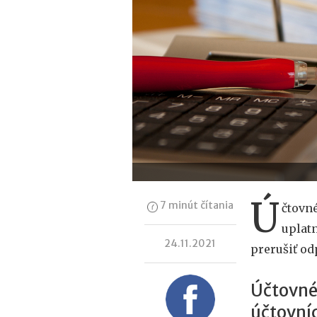
Ú
7 minút čítania
čtovn
uplatn
24.11.2021
prerušiť od
Účtovné
účtovní