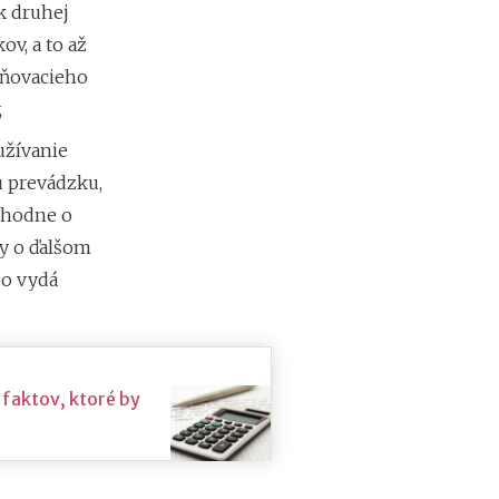
d
k druhej
á
v, a to až
v
a
aňovacieho
t
,
e
ľ
užívanie
o
ú prevádzku,
v
zhodne o
by o ďalšom
bo vydá
 faktov, ktoré by