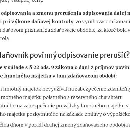
ýšky vstupnej ceny.
e odpisovania a zmenu prerušenia odpisovania ďalej 
ni pri výkone daňovej kontroly
, vo vyrubovacom konaní
daňovom priznaní za zdaňovacie obdobie, za ktoré bola 
rola.
daňovník povinný odpisovanie prerušiť?
 v súlade s § 22 ods. 9 zákona o dani z príjmov povin
e hmotného majetku v tom zdaňovacom období:
m hmotný majetok nevyužíval na zabezpečenie zdaniteľný
motného majetku poistného a rezervného charakteru
tného na zabezpečenie prevádzky hmotného majetku v 
o majetku poskytnutého na základe zmluvy o výpožičke
ačína dňom v poradí druhej zmeny zdaňovacieho obdobia 