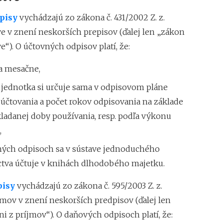
Dôležité čísla v po
pisy
vychádzajú zo zákona č. 431/2002 Z. z.
ve v znení neskorších prepisov (ďalej len „zákon
e“). O účtovných odpisov platí, že:
sa mesačne,
 jednotka si určuje sama v odpisovom pláne
účtovania a počet rokov odpisovania na základe
ladanej doby používania, resp. podľa výkonu
,
ných odpisoch sa v sústave jednoduchého
ctva účtuje v knihách dlhodobého majetku.
pisy
vychádzajú zo zákona č. 595/2003 Z. z.
jmov v znení neskorších predpisov (ďalej len
i z príjmov“). O daňových odpisoch platí, že: