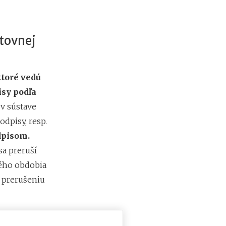
tovnej
toré vedú
isy podľa
 v sústave
dpisy, resp.
dpisom.
sa preruší
ného obdobia
k prerušeniu