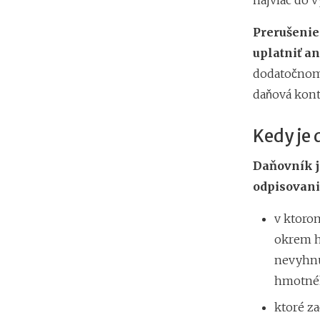
najviac do v
Prerušeni
uplatniť a
dodatočnom 
daňová kont
Kedy je 
Daňovník je
odpisovani
v ktoro
okrem h
nevyhnu
hmotnéh
ktoré z