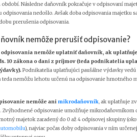
 období. Následne daňovník pokračuje v odpisovaní maje
u odpisovania nedošlo. Avšak doba odpisovania majetku sa
 dobu prerušenia odpisovania.
aňovník nemôže prerušiť odpisovanie?
 odpisovania nemôže uplatniť daňovník, ak uplatňuj
ds. 10 zákona o dani z príjmov (teda podnikatelia upla
ýdavky).
Podnikatelia uplatňujúci paušálne výdavky vedú
a teda nemôžu lehotu určenú na odpisovanie hmotného 
dpisovanie nemôže ani
mikrodaňovník
, ak uplatňuje 
e. Zvýhodnené odpisovanie umožňuje mikrodaňovníkom 
otný majetok zaradený do 0 až 4 odpisovej skupiny (ok
automobilu
), najviac počas doby odpisovania v ním určenej