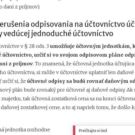
 dani z príjmov).
erušenia odpisovania na účtovníctvo úč
y vedúcej jednoduché účtovníctvo
ovníctve v § 28 ods. 3
umožňuje účtovným jednotkám, k
 účtovníctvo, určiť si vo svojom odpisovom pláne odp
ani z príjmov
. To znamená, že účtovná jednotka účtujúca
 účtovníctva, si môže v účtovníctve uplatniť len daňové o
určiť si, že
účtovné odpisy sa budú rovnať daňovým o
isový plán bude rovnaký pre účtovné aj daňové odpisy. Ak 
 majetku, tak účtovná zostatková cena sa na konci účtov
daňovej zostatkovej cene, a to aj napriek tomu, že došlo 
ná jednotka rozhodne
Prečítajte si tiež