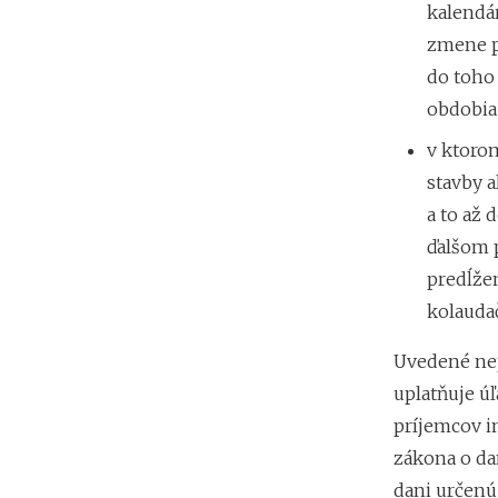
kalendá
zmene p
do toho
obdobia
v ktoro
stavby 
a to až
ďalšom p
predĺže
kolauda
Uvedené nep
uplatňuje ú
príjemcov i
zákona o da
dani určenú