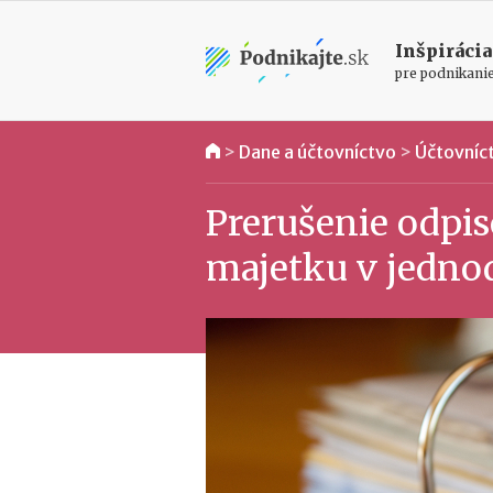
Inšpirácia
pre podnikani
>
Dane a účtovníctvo
>
Účtovníc
Prerušenie odpi
majetku v jedno