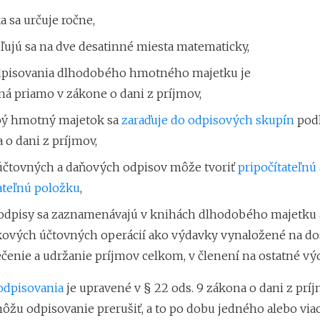
a sa určuje ročne,
ľujú sa na dve desatinné miesta matematicky,
dpisovania dlhodobého hmotného majetku je
ná priamo v zákone o dani z príjmov,
ý hmotný majetok sa
zaraďuje do odpisových skupín
podľ
 o dani z príjmov,
 účtovných a daňových odpisov môže tvoriť
pripočítateľnú
ateľnú položku
,
odpisy sa zaznamenávajú v knihách dlhodobého majetku a
kových účtovných operácií ako výdavky vynaložené na d
enie a udržanie príjmov celkom, v členení na ostatné vý
odpisovania
je upravené v § 22 ods. 9 zákona o dani z príj
ôžu odpisovanie prerušiť, a to po dobu jedného alebo via