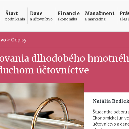
Štart
Dane
Financie
Manažment
Prá
e
podnikania
a účtovníctvo
ekonomika
a marketing
a legi
tvo
>
Odpisy
sovania dlhodobého hmotné
duchom účtovníctve
Natália Bedle
Študentka odboru 
Ekonomickej univer
účtovníctvo a dane