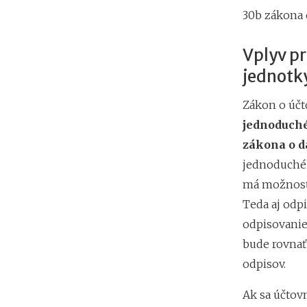
30b zákona o
Vplyv pr
jednotk
Zákon o účt
jednoduché
zákona o d
jednoduchého
má možnosť 
Teda aj odp
odpisovanie
bude rovnať 
odpisov.
Ak sa účtov