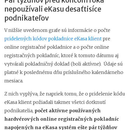
Pár týždňov pred koncom roka
nepoužívali eKasu desaťtisíce
podnikateľov
V nižšie uvedenom grafe sú informácie o počte
pridelených kódov pokladnice eKasa klient
pre
online registračné pokladnice a o počte online
registračných pokladníc, ktoré k tomuto dátumu aj
vytvárali pokladničný doklad (boli aktívne). Údaje sú
platné k poslednému dňu príslušného kalendárneho
mesiaca.
Z nich vyplýva, že napriek tomu, že o pridelenie kódu
eKasa klient požiadali takmer všetci dotknutí
podnikatelia,
počet aktívne používaných
hardvérových online registračných pokladníc
napojených na eKasa systém ešte pár týždňov