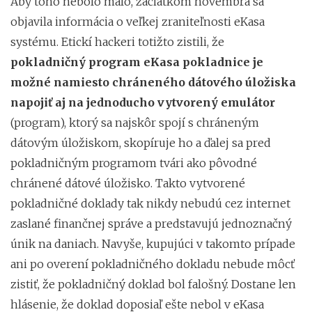
Aby toho nebolo málo, začiatkom novembra sa
objavila informácia o veľkej zraniteľnosti eKasa
systému. Etickí hackeri totižto zistili, že
pokladničný program eKasa pokladnice je
možné namiesto chráneného dátového úložiska
napojiť aj na jednoducho vytvorený emulátor
(program), ktorý sa najskôr spojí s chráneným
dátovým úložiskom, skopíruje ho a ďalej sa pred
pokladničným programom tvári ako pôvodné
chránené dátové úložisko. Takto vytvorené
pokladničné doklady tak nikdy nebudú cez internet
zaslané finančnej správe a predstavujú jednoznačný
únik na daniach. Navyše, kupujúci v takomto prípade
ani po overení pokladničného dokladu nebude môcť
zistiť, že pokladničný doklad bol falošný. Dostane len
hlásenie, že doklad doposiaľ ešte nebol v eKasa