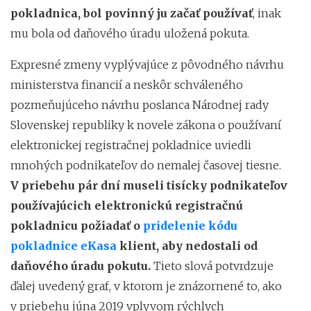
pokladnica, bol povinný ju začať používať
, inak
mu bola od daňového úradu uložená pokuta.
Expresné zmeny vyplývajúce z pôvodného návrhu
ministerstva financií a neskôr schváleného
pozmeňujúceho návrhu poslanca Národnej rady
Slovenskej republiky k novele zákona o používaní
elektronickej registračnej pokladnice uviedli
mnohých podnikateľov do nemalej časovej tiesne.
V priebehu pár dní museli tisícky podnikateľov
používajúcich elektronickú registračnú
pokladnicu požiadať o
pridelenie kódu
pokladnice eKasa
klient, aby nedostali od
daňového úradu pokutu.
Tieto slová potvrdzuje
ďalej uvedený graf, v ktorom je znázornené to, ako
v priebehu júna 2019 vplyvom rýchlych