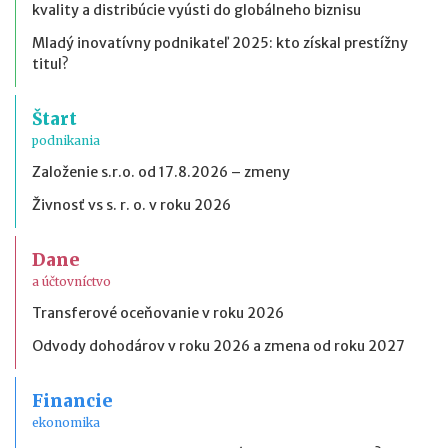
kvality a distribúcie vyústi do globálneho biznisu
Mladý inovatívny podnikateľ 2025: kto získal prestížny
titul?
Štart
podnikania
Založenie s.r.o. od 17.8.2026 – zmeny
Živnosť vs s. r. o. v roku 2026
Dane
a účtovníctvo
Transferové oceňovanie v roku 2026
Odvody dohodárov v roku 2026 a zmena od roku 2027
Financie
ekonomika