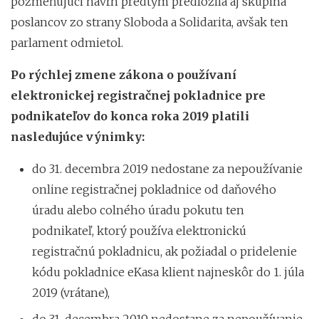
pozmeňujúci návrh predtým predložila aj skupina
poslancov zo strany Sloboda a Solidarita, avšak ten
parlament odmietol.
Po rýchlej zmene zákona
o používaní
elektronickej registračnej pokladnice pre
podnikateľov do konca roka 2019 platili
nasledujúce výnimky:
do 31. decembra 2019 nedostane za nepoužívanie
online registračnej pokladnice od daňového
úradu alebo colného úradu pokutu ten
podnikateľ, ktorý používa elektronickú
registračnú pokladnicu, ak požiadal o pridelenie
kódu pokladnice eKasa klient najneskôr do 1. júla
2019 (vrátane),
do 31. decembra 2019 nedostane za nepoužívanie