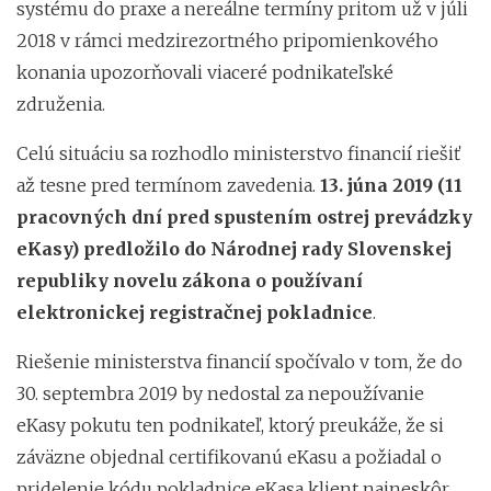
systému do praxe a nereálne termíny pritom už v júli
2018 v rámci medzirezortného pripomienkového
konania upozorňovali viaceré podnikateľské
združenia.
Celú situáciu sa rozhodlo ministerstvo financií riešiť
až tesne pred termínom zavedenia.
13. júna 2019 (11
pracovných dní pred spustením ostrej prevádzky
eKasy) predložilo do Národnej rady Slovenskej
republiky novelu zákona o používaní
elektronickej registračnej pokladnice
.
Riešenie ministerstva financií spočívalo v tom, že do
30. septembra 2019 by nedostal za nepoužívanie
eKasy pokutu ten podnikateľ, ktorý preukáže, že si
záväzne objednal certifikovanú eKasu a požiadal o
pridelenie kódu pokladnice eKasa klient najneskôr