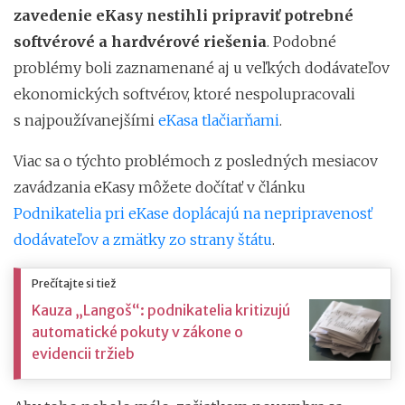
zavedenie eKasy nestihli pripraviť potrebné
softvérové a hardvérové riešenia
. Podobné
problémy boli zaznamenané aj u veľkých dodávateľov
ekonomických softvérov, ktoré nespolupracovali
s najpoužívanejšími
eKasa tlačiarňami
.
Viac sa o týchto problémoch z posledných mesiacov
zavádzania eKasy môžete dočítať v článku
Podnikatelia pri eKase doplácajú na nepripravenosť
dodávateľov a zmätky zo strany štátu
.
Prečítajte si tiež
Kauza „Langoš“: podnikatelia kritizujú
automatické pokuty v zákone o
evidencii tržieb