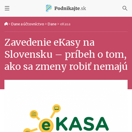
>
Dane a účtovníctvo
>
Dane
>
eKasa
Zavedenie eKasy na
Slovensku – príbeh o tom,
ako sa zmeny robiť nemajú