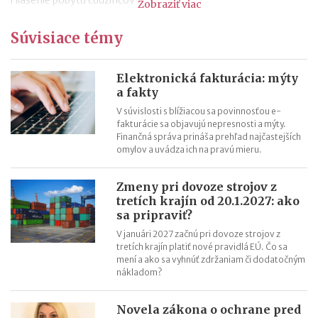
Zobraziť viac
Nepredajné zásoby
Súvisiace témy
Cestovné náhrady pri elektromobiloch
Odpisovanie elektromobilov a elektrobicyklov
Kontroly v oblasti registratúry
Elektronická fakturácia: mýty
a fakty
Registratúrny plán a registratúrny poriadok
V súvislosti s blížiacou sa povinnosťou e-
fakturácie sa objavujú nepresnosti a mýty.
Finančná správa prináša prehľad najčastejších
omylov a uvádza ich na pravú mieru.
Zmeny pri dovoze strojov z
tretích krajín od 20.1.2027: ako
sa pripraviť?
V januári 2027 začnú pri dovoze strojov z
tretích krajín platiť nové pravidlá EÚ. Čo sa
mení a ako sa vyhnúť zdržaniam či dodatočným
nákladom?
Novela zákona o ochrane pred