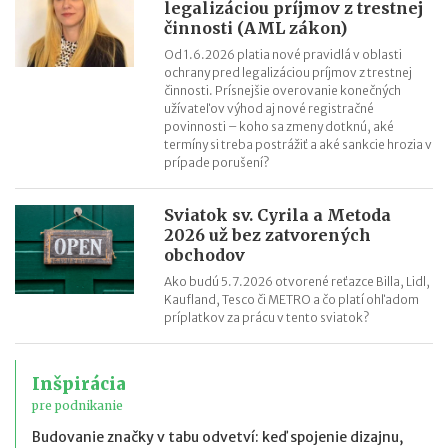
legalizáciou príjmov z trestnej
činnosti (AML zákon)
Od 1.6.2026 platia nové pravidlá v oblasti
ochrany pred legalizáciou príjmov z trestnej
činnosti. Prísnejšie overovanie konečných
užívateľov výhod aj nové registračné
povinnosti – koho sa zmeny dotknú, aké
termíny si treba postrážiť a aké sankcie hrozia v
prípade porušení?
Sviatok sv. Cyrila a Metoda
2026 už bez zatvorených
obchodov
Ako budú 5.7.2026 otvorené reťazce Billa, Lidl,
Kaufland, Tesco či METRO a čo platí ohľadom
príplatkov za prácu v tento sviatok?
Inšpirácia
pre podnikanie
Budovanie značky v tabu odvetví: keď spojenie dizajnu,