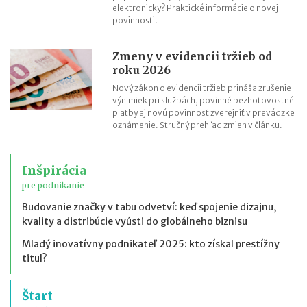
elektronicky? Praktické informácie o novej
povinnosti.
Zmeny v evidencii tržieb od
roku 2026
Nový zákon o evidencii tržieb prináša zrušenie
výnimiek pri službách, povinné bezhotovostné
platby aj novú povinnosť zverejniť v prevádzke
oznámenie. Stručný prehľad zmien v článku.
Inšpirácia
pre podnikanie
Budovanie značky v tabu odvetví: keď spojenie dizajnu,
kvality a distribúcie vyústi do globálneho biznisu
Mladý inovatívny podnikateľ 2025: kto získal prestížny
titul?
Štart