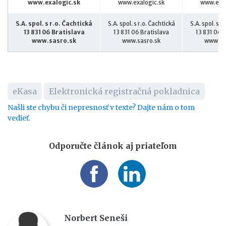
www.exalogic.sk
www.exalogic.sk
www.exal
S.A. spol. s r.o. Čachtická
S.A. spol. s r.o. Čachtická
S.A. spol. s r
13 831 06 Bratislava
13 831 06 Bratislava
13 831 06 
www.sasro.sk
www.sasro.sk
www.sa
eKasa
Elektronická registračná pokladnica
Našli ste chybu či nepresnosť v texte? Dajte nám o tom
vedieť.
Odporučte článok aj priateľom
Norbert Seneši