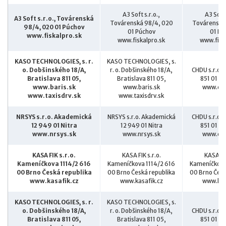
A3 Soft s.r.o.,
A3 Soft 
A3 Soft s.r.o., Továrenská
Továrenská 98/4, 020
Továrenská
98/4, 020 01 Púchov
01 Púchov
01 Pú
www.fiskalpro.sk
www.fiskalpro.sk
www.fisk
KASO TECHNOLOGIES, s. r.
KASO TECHNOLOGIES, s.
o. Dobšinského 18/A,
r. o. Dobšinského 18/A,
CHDU s.r.o. 
Bratislava 811 05,
Bratislava 811 05,
851 01 Br
www.baris.sk
www.baris.sk
www.chd
www.taxisdrv.sk
www.taxisdrv.sk
NRSYS s.r.o. Akademická
NRSYS s.r.o. Akademická
CHDU s.r.o. 
12 949 01 Nitra
12 949 01 Nitra
851 01 Br
www.nrsys.sk
www.nrsys.sk
www.chd
KASA FIK s.r.o.
KASA FIK s.r.o.
KASA FIK
Kameníčkova 1114/2 616
Kameníčkova 1114/2 616
Kameníčkova
00 Brno Česká republika
00 Brno Česká republika
00 Brno Česk
www.kasafik.cz
www.kasafik.cz
www.kas
KASO TECHNOLOGIES, s. r.
KASO TECHNOLOGIES, s.
o. Dobšinského 18/A,
r. o. Dobšinského 18/A,
CHDU s.r.o. 
Bratislava 811 05,
Bratislava 811 05,
851 01 Br