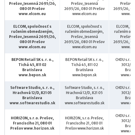
Prešov, Jesenná 2695/26,
Prešov, Jesenná
Prešov, 
080 01 Prešov
2695/26, 080 01 Prešov
2695/26, 08
www.elcom.eu
www.elcom.eu
www.el
ELCOM, spoločnosť s
ELCOM, spoločnosť s
ELCOM, spo
ručením obmedzeným,
ručením obmedzeným,
ručením ob
Prešov, Jesenná 2695/26,
Prešov, Jesenná
Prešov, 
080 01 Prešov
2695/26, 080 01 Prešov
2695/26, 08
www.elcom.eu
www.elcom.eu
www.el
BEPON Retail SK s. r. o.,
BEPON Retail SK s. r. o.,
CHDU s.r.o.
Tichá 45, 811 02
Tichá 45, 811 02
3012/10
Bratislava
Bratislava
Brati
www.bepon.sk
www.bepon.sk
www.chd
Software Studio, s. r. o.,
Software Studio, s. r. o.,
CHDU s.r.o.
Hrachová 12/D, 821 05
Hrachová 12/D, 821 05
3012/10
Bratislava
Bratislava
Brati
www.softwarestudio.sk
www.softwarestudio.sk
www.chd
CHDU s.r.o.
HORIZON, s.r.o. Prešov,
HORIZON, s.r.o. Prešov,
3012/10
Francisciho 21, 080 01
Francisciho 21, 080 01
Brati
Prešov www.horizon.sk
Prešov www.horizon.sk
www.chd