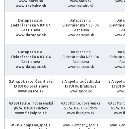
www.baris.sk
www.baris.sk
www.chd
www.taxisdrv.sk
www.taxisdrv.sk
Datapac s.r.o.
Datapac s.r.o.
Datapac
Elektrárenská 4 831 04
Elektrárenská 4 831 04
Elektrárens
Bratislava
Bratislava
Brati
www.datapac.sk
www.datapac.sk
www.dat
Datapac s.r.o.
Datapac s.r.o.
Datapac
Elektrárenská 4 831 04
Elektrárenská 4 831 04
Elektrárens
Bratislava
Bratislava
Brati
www.datapac.sk
www.datapac.sk
www.dat
S.A. spol. s r.o. Čachtická
S.A. spol. s r.o. Čachtická
S.A. spol. s r
13 831 06 Bratislava
13 831 06 Bratislava
13 831 06 
www.sasro.sk
www.sasro.sk
www.sa
A3 Soft s.r.o. Továrenská
A3 Soft s.r.o. Továrenská
A3 Soft s.r.o
98/4, 020 01 Púchov
98/4, 020 01 Púchov
98/4, 020 
www.fiskalpro.sk
www.fiskalpro.sk
www.fisk
MRP-Company, spol. s
MRP-Company, spol. s
MRP-Compan