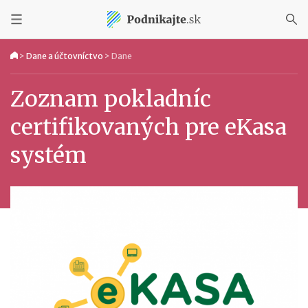
>
Dane a účtovníctvo
>
Dane
Zoznam pokladníc
certifikovaných pre eKasa
systém