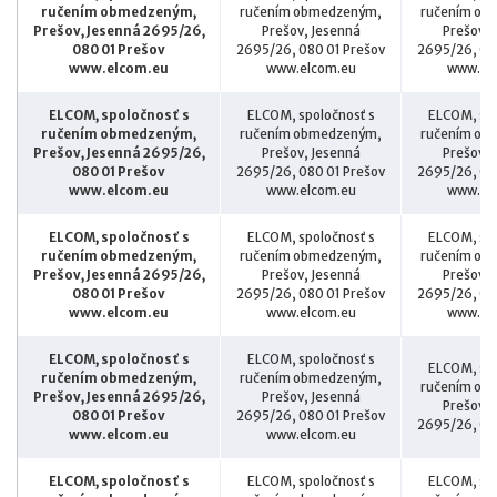
ručením obmedzeným,
ručením obmedzeným,
ručením ob
Prešov, Jesenná 2695/26,
Prešov, Jesenná
Prešov, 
080 01 Prešov
2695/26, 080 01 Prešov
2695/26, 08
www.elcom.eu
www.elcom.eu
www.el
ELCOM, spoločnosť s
ELCOM, spoločnosť s
ELCOM, spo
ručením obmedzeným,
ručením obmedzeným,
ručením ob
Prešov, Jesenná 2695/26,
Prešov, Jesenná
Prešov, 
080 01 Prešov
2695/26, 080 01 Prešov
2695/26, 08
www.elcom.eu
www.elcom.eu
www.el
ELCOM, spoločnosť s
ELCOM, spoločnosť s
ELCOM, spo
ručením obmedzeným,
ručením obmedzeným,
ručením ob
Prešov, Jesenná 2695/26,
Prešov, Jesenná
Prešov, 
080 01 Prešov
2695/26, 080 01 Prešov
2695/26, 08
www.elcom.eu
www.elcom.eu
www.el
ELCOM, spoločnosť s
ELCOM, spoločnosť s
ELCOM, spo
ručením obmedzeným,
ručením obmedzeným,
ručením ob
Prešov, Jesenná 2695/26,
Prešov, Jesenná
Prešov, 
080 01 Prešov
2695/26, 080 01 Prešov
2695/26, 08
www.elcom.eu
www.elcom.eu
ELCOM, spoločnosť s
ELCOM, spoločnosť s
ELCOM, spo