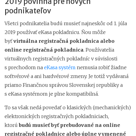
2019 povinná pre nových
podnikateľov
Všetci podnikatelia budú musieť najneskôr od 1. júla
2019 používať eKasa pokladnicu. Ňou môže
byť
virtuálna registračná pokladnica alebo
online registračná pokladnica
. Používatelia
virtuálnych registračných pokladníc v súvislosti
s prechodom na
eKasa systém
nemusia robiť žiadne
softvérové a ani hardvérové zmeny. Je totiž vydávaná
priamo Finančnou správou Slovenskej republiky a
s eKasa systémom je plne kompatibilná.
To sa však nedá povedať o klasických (mechanických)
elektronických registračných pokladniciach,
ktorú
budú musieť byť prebudované na online
registračné pokladnice alebo úplne vymenené