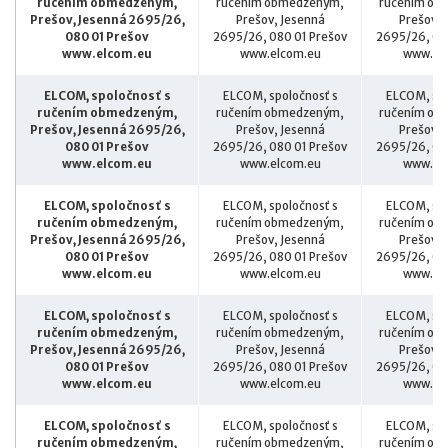
ručením obmedzeným,
ručením obmedzeným,
ručením ob
Prešov, Jesenná 2695/26,
Prešov, Jesenná
Prešov, 
080 01 Prešov
2695/26, 080 01 Prešov
2695/26, 08
www.elcom.eu
www.elcom.eu
www.el
ELCOM, spoločnosť s
ELCOM, spoločnosť s
ELCOM, spo
ručením obmedzeným,
ručením obmedzeným,
ručením ob
Prešov, Jesenná 2695/26,
Prešov, Jesenná
Prešov, 
080 01 Prešov
2695/26, 080 01 Prešov
2695/26, 08
www.elcom.eu
www.elcom.eu
www.el
ELCOM, spoločnosť s
ELCOM, spoločnosť s
ELCOM, spo
ručením obmedzeným,
ručením obmedzeným,
ručením ob
Prešov, Jesenná 2695/26,
Prešov, Jesenná
Prešov, 
080 01 Prešov
2695/26, 080 01 Prešov
2695/26, 08
www.elcom.eu
www.elcom.eu
www.el
ELCOM, spoločnosť s
ELCOM, spoločnosť s
ELCOM, spo
ručením obmedzeným,
ručením obmedzeným,
ručením ob
Prešov, Jesenná 2695/26,
Prešov, Jesenná
Prešov, 
080 01 Prešov
2695/26, 080 01 Prešov
2695/26, 08
www.elcom.eu
www.elcom.eu
www.el
ELCOM, spoločnosť s
ELCOM, spoločnosť s
ELCOM, spo
ručením obmedzeným,
ručením obmedzeným,
ručením ob