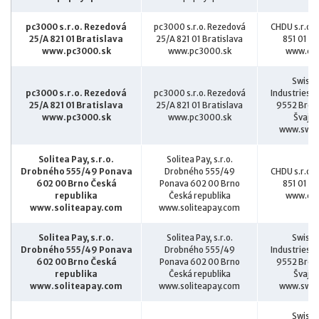
pc3000 s.r.o. Rezedová
pc3000 s.r.o. Rezedová
CHDU s.r.o. 
25/A 821 01 Bratislava
25/A 821 01 Bratislava
851 01 Br
www.pc3000.sk
www.pc3000.sk
www.chd
SwissB
pc3000 s.r.o. Rezedová
pc3000 s.r.o. Rezedová
Industriest
25/A 821 01 Bratislava
25/A 821 01 Bratislava
9552 Bron
www.pc3000.sk
www.pc3000.sk
Švajči
www.swis
Solitea Pay, s.r.o.
Solitea Pay, s.r.o.
Drobného 555/49 Ponava
Drobného 555/49
CHDU s.r.o. 
602 00 Brno Česká
Ponava 602 00 Brno
851 01 Br
republika
Česká republika
www.chd
www.soliteapay.com
www.soliteapay.com
Solitea Pay, s.r.o.
Solitea Pay, s.r.o.
SwissB
Drobného 555/49 Ponava
Drobného 555/49
Industriest
602 00 Brno Česká
Ponava 602 00 Brno
9552 Bron
republika
Česká republika
Švajči
www.soliteapay.com
www.soliteapay.com
www.swis
SwissB