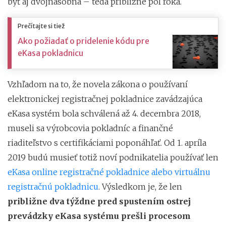
byť aj dvojnásobná – teda približne pol roka.
Prečítajte si tiež
Ako požiadať o pridelenie kódu pre
eKasa pokladnicu
Vzhľadom na to, že novela zákona o používaní
elektronickej registračnej pokladnice zavádzajúca
eKasa systém bola schválená až 4. decembra 2018,
museli sa výrobcovia pokladníc a finančné
riaditeľstvo s certifikáciami poponáhľať. Od 1. apríla
2019 budú musieť totiž noví podnikatelia používať len
eKasa online registračné pokladnice alebo virtuálnu
registračnú pokladnicu
. Výsledkom je, že len
približne dva týždne pred spustením ostrej
prevádzky eKasa systému prešli procesom