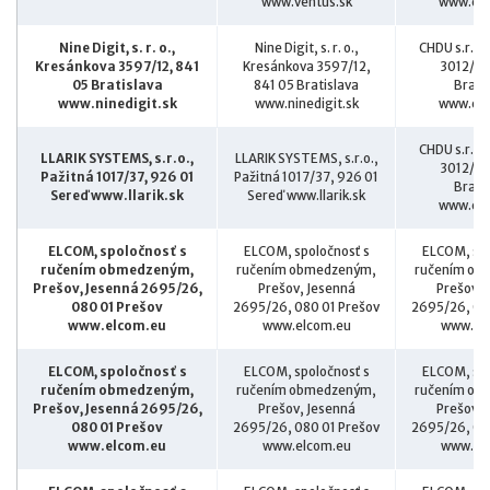
www.ventus.sk
www.chd
Nine Digit, s. r. o.,
Nine Digit, s. r. o.,
CHDU s.r.o.
Kresánkova 3597/12, 841
Kresánkova 3597/12,
3012/10
05 Bratislava
841 05 Bratislava
Brati
www.ninedigit.sk
www.ninedigit.sk
www.chd
CHDU s.r.o.
LLARIK SYSTEMS, s.r.o.,
LLARIK SYSTEMS, s.r.o.,
3012/10
Pažitná 1017/37, 926 01
Pažitná 1017/37, 926 01
Brati
Sereď www.llarik.sk
Sereď www.llarik.sk
www.chd
ELCOM, spoločnosť s
ELCOM, spoločnosť s
ELCOM, spo
ručením obmedzeným,
ručením obmedzeným,
ručením ob
Prešov, Jesenná 2695/26,
Prešov, Jesenná
Prešov, 
080 01 Prešov
2695/26, 080 01 Prešov
2695/26, 08
www.elcom.eu
www.elcom.eu
www.el
ELCOM, spoločnosť s
ELCOM, spoločnosť s
ELCOM, spo
ručením obmedzeným,
ručením obmedzeným,
ručením ob
Prešov, Jesenná 2695/26,
Prešov, Jesenná
Prešov, 
080 01 Prešov
2695/26, 080 01 Prešov
2695/26, 08
www.elcom.eu
www.elcom.eu
www.el