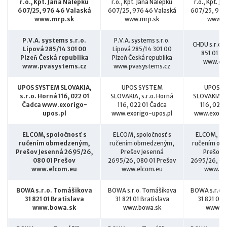
r.o., Kpt. Jána Nálepku
r.o., Kpt. Jána Nálepku
r.o., Kpt. J
607/25, 976 46 Valaská
607/25, 976 46 Valaská
607/25, 976
www.mrp.sk
www.mrp.sk
www.m
P.V.A. systems s.r.o.
P.V.A. systems s.r.o.
CHDU s.r.o. 
Lipová 285/14 301 00
Lipová 285/14 301 00
851 01 Br
Plzeň Česká republika
Plzeň Česká republika
www.chd
www.pvasystems.cz
www.pvasystems.cz
UPOS SYSTEM SLOVAKIA,
UPOS SYSTEM
UPOS S
s.r.o. Horná 116, 022 01
SLOVAKIA, s.r.o. Horná
SLOVAKIA, s
Čadca www.exorigo-
116, 022 01 Čadca
116, 022 
upos.pl
www.exorigo-upos.pl
www.exorig
ELCOM, spoločnosť s
ELCOM, spoločnosť s
ELCOM, spo
ručením obmedzeným,
ručením obmedzeným,
ručením ob
Prešov Jesenná 2695/26,
Prešov Jesenná
Prešov 
080 01 Prešov
2695/26, 080 01 Prešov
2695/26, 08
www.elcom.eu
www.elcom.eu
www.el
BOWA s.r.o. Tomášikova
BOWA s.r.o. Tomášikova
BOWA s.r.o.
31 821 01 Bratislava
31 821 01 Bratislava
31 821 01 
www.bowa.sk
www.bowa.sk
www.bo