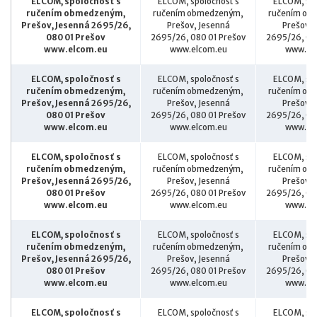
ELCOM, spoločnosť s
ELCOM, spoločnosť s
ELCOM, spo
ručením obmedzeným,
ručením obmedzeným,
ručením ob
Prešov, Jesenná 2695/26,
Prešov, Jesenná
Prešov, 
080 01 Prešov
2695/26, 080 01 Prešov
2695/26, 08
www.elcom.eu
www.elcom.eu
www.el
ELCOM, spoločnosť s
ELCOM, spoločnosť s
ELCOM, spo
ručením obmedzeným,
ručením obmedzeným,
ručením ob
Prešov, Jesenná 2695/26,
Prešov, Jesenná
Prešov, 
080 01 Prešov
2695/26, 080 01 Prešov
2695/26, 08
www.elcom.eu
www.elcom.eu
www.el
ELCOM, spoločnosť s
ELCOM, spoločnosť s
ELCOM, spo
ručením obmedzeným,
ručením obmedzeným,
ručením ob
Prešov, Jesenná 2695/26,
Prešov, Jesenná
Prešov, 
080 01 Prešov
2695/26, 080 01 Prešov
2695/26, 08
www.elcom.eu
www.elcom.eu
www.el
ELCOM, spoločnosť s
ELCOM, spoločnosť s
ELCOM, spo
ručením obmedzeným,
ručením obmedzeným,
ručením ob
Prešov, Jesenná 2695/26,
Prešov, Jesenná
Prešov, 
080 01 Prešov
2695/26, 080 01 Prešov
2695/26, 08
www.elcom.eu
www.elcom.eu
www.el
ELCOM, spoločnosť s
ELCOM, spoločnosť s
ELCOM, spo