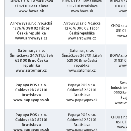
BOWA s.r.o. Tomášikova
BOWA s.r.o. Tomášikova
BOWA s.r.o.
31 821 01 Bratislava
31 821 01 Bratislava
31 821 01 
www.bowa.sk
www.bowa.sk
www.bo
ArrowSys s.r.o. Vožická
ArrowSys s.r.o. Vožická
CHDU s.r.o. 
1276/6 390 02 Tábor
1276/6 390 02 Tábor
851 01 Br
Česká republika
Česká republika
www.chd
www.arrowsys.cz
www.arrowsys.cz
Satomar, s.r.o.
Satomar, s.r.o.
Šimáčkova 247/31, Líšeň
Šimáčkova 247/31, Líšeň
BOWA s.r.o.
628 00 Brno Česká
628 00 Brno Česká
31 821 01 
republika
republika
www.bo
www.satomar.cz
www.satomar.cz
SwissB
Papaya POS s.r.o.
Papaya POS s.r.o.
Industriest
Čaklovská 2 821 01
Čaklovská 2 821 01
9552 Bron
Bratislava
Bratislava
Švajči
www.papayapos.sk
www.papayapos.sk
www.swis
Papaya POS s.r.o.
Papaya POS s.r.o.
CHDU s.r.o. 
Čaklovská 2 821 01
Čaklovská 2 821 01
851 01 Br
Bratislava
Bratislava
www.chd
www.papayapos.sk
www.papayapos.sk