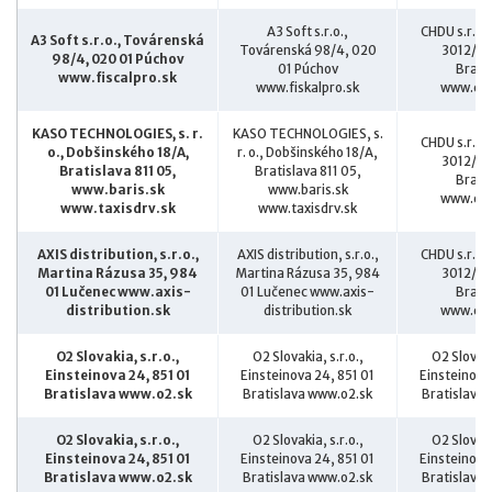
A3 Soft s.r.o.,
CHDU s.r.o.
A3 Soft s.r.o., Továrenská
Továrenská 98/4, 020
3012/10
98/4, 020 01 Púchov
01 Púchov
Brati
www.fiscalpro.sk
www.fiskalpro.sk
www.chd
KASO TECHNOLOGIES, s. r.
KASO TECHNOLOGIES, s.
CHDU s.r.o.
o., Dobšinského 18/A,
r. o., Dobšinského 18/A,
3012/10
Bratislava 811 05,
Bratislava 811 05,
Brati
www.baris.sk
www.baris.sk
www.chd
www.taxisdrv.sk
www.taxisdrv.sk
AXIS distribution, s.r.o.,
AXIS distribution, s.r.o.,
CHDU s.r.o.
Martina Rázusa 35, 984
Martina Rázusa 35, 984
3012/10
01 Lučenec www.axis-
01 Lučenec www.axis-
Brati
distribution.sk
distribution.sk
www.chd
O2 Slovakia, s.r.o.,
O2 Slovakia, s.r.o.,
O2 Slovaki
Einsteinova 24, 851 01
Einsteinova 24, 851 01
Einsteinova
Bratislava www.o2.sk
Bratislava www.o2.sk
Bratislava
O2 Slovakia, s.r.o.,
O2 Slovakia, s.r.o.,
O2 Slovaki
Einsteinova 24, 851 01
Einsteinova 24, 851 01
Einsteinova
Bratislava www.o2.sk
Bratislava www.o2.sk
Bratislava