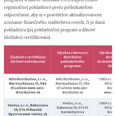
registračnej pokladnice preto podnikateľom
odporúčame, aby si v pravidelne aktualizovanom
zozname finančného riaditeľstva overili, či je daná
pokladnica (jej pokladničný program a dátové
úložisko) certifikovaná.
Výrobca / dovozca /
Výrobca / 
Žiadateľ o certifikáciu
distribútor
distri
(držiteľ rozhodnutia)
pokladničného
chráneného
programu
úlož
AXIS distribution, s.r.o.,
AXIS distribution, s.r.o.,
CHDU s.r.o.
Martina Rázusa 35, 984
Martina Rázusa 35, 984
3012/10
01 Lučenec www.axis-
01 Lučenec www.axis-
Brati
distribution.sk
distribution.sk
www.chd
Ventus, s.r.o.,
CHDU s.r.o.
Ventus, s.r.o., Bakossova
Bakossova 3A, 974 01
3012/10
3A, 974 01 Banská
Banská Bystrica
Brati
Bystrica www.ventus.sk