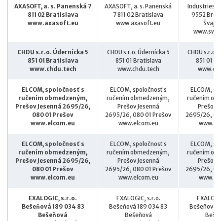
AXASOFT, a. s. Panenská 7
AXASOFT, a. s. Panenská
Industriest
811 02 Bratislava
7 811 02 Bratislava
9552 Bron
www.axasoft.eu
www.axasoft.eu
Švajči
www.swis
CHDU s.r.o. Údernícka 5
CHDU s.r.o. Údernícka 5
CHDU s.r.o. 
851 01 Bratislava
851 01 Bratislava
851 01 Br
www.chdu.tech
www.chdu.tech
www.chd
ELCOM, spoločnosť s
ELCOM, spoločnosť s
ELCOM, spo
ručením obmedzeným,
ručením obmedzeným,
ručením ob
Prešov Jesenná 2695/26,
Prešov Jesenná
Prešov 
080 01 Prešov
2695/26, 080 01 Prešov
2695/26, 08
www.elcom.eu
www.elcom.eu
www.el
ELCOM, spoločnosť s
ELCOM, spoločnosť s
ELCOM, spo
ručením obmedzeným,
ručením obmedzeným,
ručením ob
Prešov Jesenná 2695/26,
Prešov Jesenná
Prešov 
080 01 Prešov
2695/26, 080 01 Prešov
2695/26, 08
www.elcom.eu
www.elcom.eu
www.el
EXALOGIC, s.r.o.
EXALOGIC, s.r.o.
EXALOGIC
Bešeňová 189 034 83
Bešeňová 189 034 83
Bešeňová 1
Bešeňová
Bešeňová
Beše