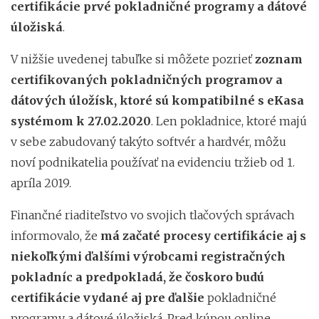
certifikácie prvé pokladničné programy a dátové
úložiská
.
V nižšie uvedenej tabuľke si môžete pozrieť
zoznam
certifikovaných pokladničných programov a
dátových úložísk, ktoré sú kompatibilné s eKasa
systémom k 27.02.2020
. Len pokladnice, ktoré majú
v sebe zabudovaný takýto softvér a hardvér, môžu
noví podnikatelia používať na evidenciu tržieb od 1.
apríla 2019.
Finančné riaditeľstvo vo svojich tlačových správach
informovalo, že
má začaté procesy certifikácie aj s
niekoľkými ďalšími výrobcami registračných
pokladníc a predpokladá, že čoskoro budú
certifikácie vydané aj pre ďalšie
pokladničné
programy a dátové úložiská. Pred kúpou online