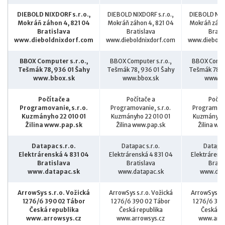
DIEBOLD NIXDORF s.r.o.,
DIEBOLD NIXDORF s.r.o.,
DIEBOLD NIXD
Mokráň záhon 4, 821 04
Mokráň záhon 4, 821 04
Mokráň záho
Bratislava
Bratislava
Brati
www.dieboldnixdorf.com
www.dieboldnixdorf.com
www.diebold
BBOX Computer s.r.o.,
BBOX Computer s.r.o.,
BBOX Comput
Tešmák 78, 936 01 Šahy
Tešmák 78, 936 01 Šahy
Tešmák 78, 
www.bbox.sk
www.bbox.sk
www.bb
Počítače a
Počítače a
Počít
Programovanie, s.r.o.
Programovanie, s.r.o.
Programovan
Kuzmányho 22 010 01
Kuzmányho 22 010 01
Kuzmányho 
Žilina www.pap.sk
Žilina www.pap.sk
Žilina ww
Datapac s.r.o.
Datapac s.r.o.
Datapac
Elektrárenská 4 831 04
Elektrárenská 4 831 04
Elektrárens
Bratislava
Bratislava
Brati
www.datapac.sk
www.datapac.sk
www.dat
ArrowSys s.r.o. Vožická
ArrowSys s.r.o. Vožická
ArrowSys s.r
1276/6 390 02 Tábor
1276/6 390 02 Tábor
1276/6 390
Česká republika
Česká republika
Česká re
www.arrowsys.cz
www.arrowsys.cz
www.arro