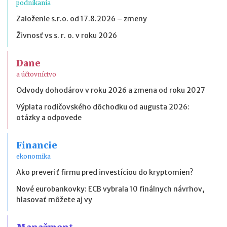
podnikania
Založenie s.r.o. od 17.8.2026 – zmeny
Živnosť vs s. r. o. v roku 2026
Dane
a účtovníctvo
Odvody dohodárov v roku 2026 a zmena od roku 2027
Výplata rodičovského dôchodku od augusta 2026:
otázky a odpovede
Financie
ekonomika
Ako preveriť firmu pred investíciou do kryptomien?
Nové eurobankovky: ECB vybrala 10 finálnych návrhov,
hlasovať môžete aj vy