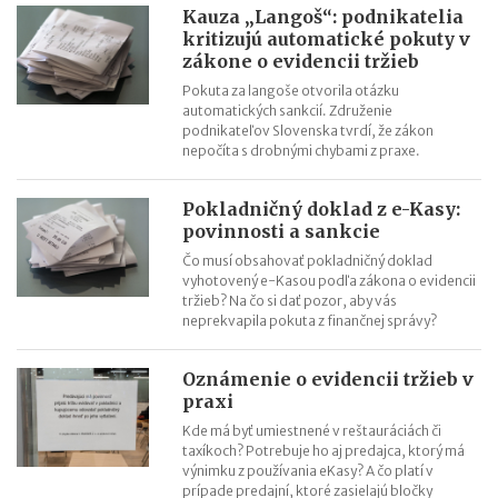
Kontroly v oblasti registratúry
Kauza „Langoš“: podnikatelia
kritizujú automatické pokuty v
Registratúrny plán a registratúrny poriadok
zákone o evidencii tržieb
Pokuta za langoše otvorila otázku
automatických sankcií. Združenie
podnikateľov Slovenska tvrdí, že zákon
nepočíta s drobnými chybami z praxe.
Pokladničný doklad z e-Kasy:
povinnosti a sankcie
Čo musí obsahovať pokladničný doklad
vyhotovený e-Kasou podľa zákona o evidencii
tržieb? Na čo si dať pozor, aby vás
neprekvapila pokuta z finančnej správy?
Oznámenie o evidencii tržieb v
praxi
Kde má byť umiestnené v reštauráciách či
taxíkoch? Potrebuje ho aj predajca, ktorý má
výnimku z používania eKasy? A čo platí v
prípade predajní, ktoré zasielajú bločky