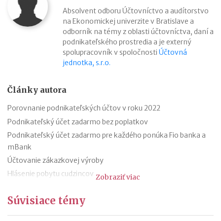
Absolvent odboru Účtovníctvo a audítorstvo
na Ekonomickej univerzite v Bratislave a
odborník na témy z oblasti účtovníctva, daní a
podnikateľského prostredia a je externý
spolupracovník v spoločnosti
Účtovná
jednotka, s.r.o.
Články autora
Porovnanie podnikateľských účtov v roku 2022
Podnikateľský účet zadarmo bez poplatkov
Podnikateľský účet zadarmo pre každého ponúka Fio banka a
mBank
Účtovanie zákazkovej výroby
Hlásenie pobytu cudzincov
Zobraziť viac
Nepredajné zásoby
Súvisiace témy
Cestovné náhrady pri elektromobiloch
Odpisovanie elektromobilov a elektrobicyklov